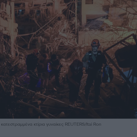
κατεστραμμένα κτίρια γυναίκες REUTERS/Itai Ron