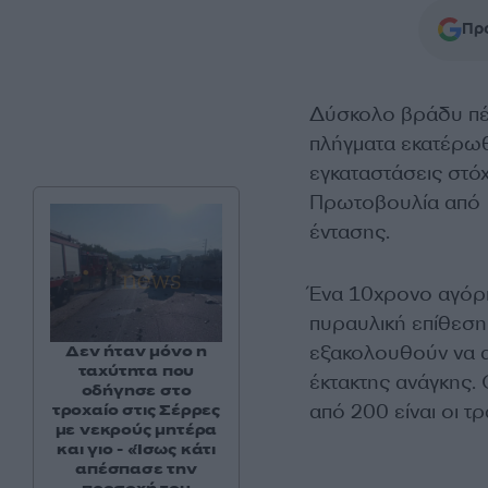
Προ
Δύσκολο βράδυ π
πλήγματα εκατέρωθε
εγκαταστάσεις στόχ
Πρωτοβουλία από Γ
έντασης.
Ένα 10χρονο αγόρι
πυραυλική επίθεση
εξακολουθούν να α
Δεν ήταν μόνο η
ταχύτητα που
έκτακτης ανάγκης. 
οδήγησε στο
από 200 είναι οι τρ
τροχαίο στις Σέρρες
με νεκρούς μητέρα
και γιο - «Ίσως κάτι
απέσπασε την