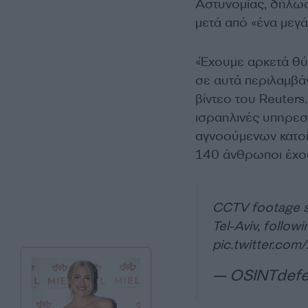
Αστυνομίας, δήλωσ
μετά από «ένα μεγ
«Έχουμε αρκετά θύ
σε αυτά περιλαμβάν
βίντεο του Reuters
ισραηλινές υπηρεσ
αγνοούμενων κατοί
140 άνθρωποι έχου
CCTV footage sho
Tel-Aviv, follow
pic.twitter.com
— OSINTdefe