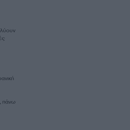
ολύουν
ές
ρανική
, πάνω