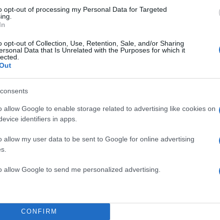
to opt-out of processing my Personal Data for Targeted
ing.
In
o opt-out of Collection, Use, Retention, Sale, and/or Sharing
ersonal Data that Is Unrelated with the Purposes for which it
lected.
Out
consents
o allow Google to enable storage related to advertising like cookies on
evice identifiers in apps.
o allow my user data to be sent to Google for online advertising
s.
to allow Google to send me personalized advertising.
CONFIRM