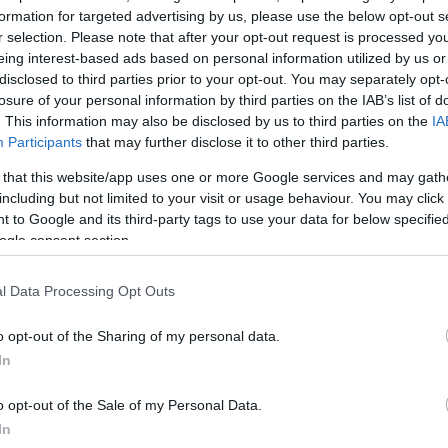
κρίνονταν μέλη των υπηρεσιών έκτακτης ανάγκης να
formation for targeted advertising by us, please use the below opt-out s
 με σκυλιά αναζήτησης, ενώ κάτοικοι είχαν συγκεντ
r selection. Please note that after your opt-out request is processed y
πό μια γραμμή ασφαλείας.
eing interest-based ads based on personal information utilized by us or
disclosed to third parties prior to your opt-out. You may separately opt-
losure of your personal information by third parties on the IAB’s list of
κριβή αριθμό των αγνοουμένων, αλλά γνωρίζουμε ότ
. This information may also be disclosed by us to third parties on the
IA
νθρωποι που δεν έχουν επικοινωνήσει ακόμη με του
Participants
that may further disclose it to other third parties.
 οπότε τώρα επικεντρωνόμαστε στην αναζήτησή τους
 that this website/app uses one or more Google services and may gath
 του Μπατ Γιαμ, Τζβίκα Μπροτ, σε βίντεο που μετα
including but not limited to your visit or usage behaviour. You may click 
 to Google and its third-party tags to use your data for below specifi
 ειδήσεων Reuters.
ogle consent section.
ΔΙΑΦΗΜΙΣΗ
l Data Processing Opt Outs
o opt-out of the Sharing of my personal data.
In
o opt-out of the Sale of my Personal Data.
In