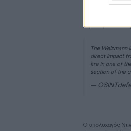
Ο Μπροτ είπε ότι τ
στην περιοχή υπέστ
παράθυρα και σκισ
The Weizmann Ins
direct impact fro
fire in one of t
section of the 
— OSINTdefe
Ο υπολοχαγός Ντιν