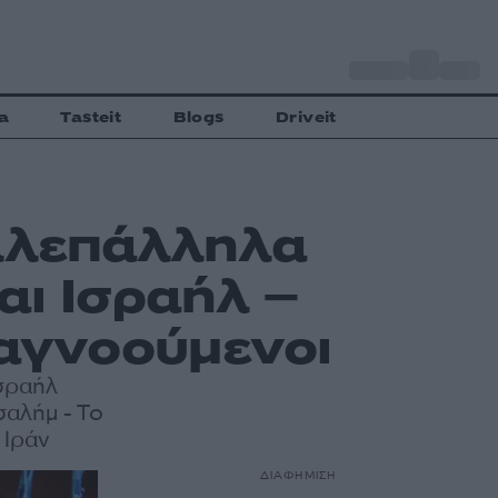
o
Αθήνα
34
C
a
Tasteit
Blogs
Driveit
λλεπάλληλα
αι Ισραήλ –
 αγνοούμενοι
Ισραήλ
σαλήμ - Το
 Ιράν
ΔΙΑΦΗΜΙΣΗ