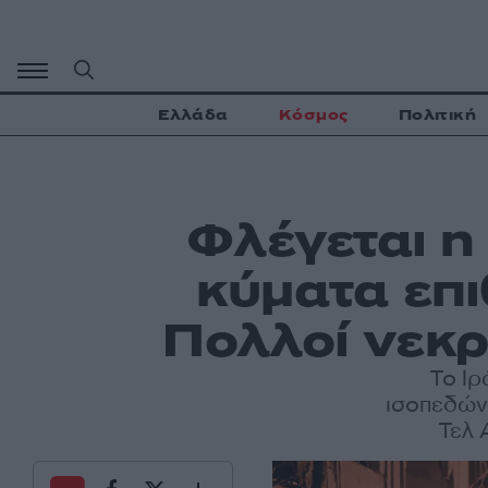
Μετάβαση
σε
περιεχόμενο
Ελλάδα
Κόσμος
Πολιτική
Φλέγεται 
κύματα επι
Πολλοί νεκρ
Το Ιρ
ισοπεδώνο
Τελ 