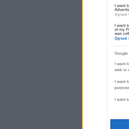
I want 
Advertis
Opted 
I want t
of my P
was col
Opted 
Google 
I want t
web or d
I want t
purpose
I want 