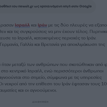
σθήκη του newsit.gr ως προτεινόμενη πηγή στην Google
έρασαν
Ισραήλ
και
Ιράν
με τις δύο πλευρές να εξαπ
ν και τις συγκρούσεις να μην έχουν τέλος. Πυρηνικ
ευσε το Ισραήλ, κατοικημένες περιοχές το Ιράν.
ερμανία, Γαλλία και Βρετανία για αποκλιμάκωση της
 ήταν μεταξύ των ανθρώπων που σκοτώθηκαν από ι
 στο κεντρικό Ισραήλ, ενώ περισσότεροι άνθρωποι
γνοούνται στο σημείο, σύμφωνα με τις υπηρεσίες
Οι νεκροί από την επίθεση του Ιράν έφτασαν τους 10
αυματίες και οι αγνοούμενοι.
ΔΙΑΦΗΜΙΣΗ