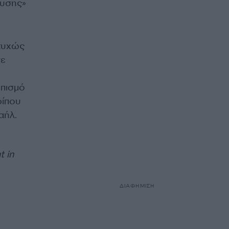
ουσης»
στυχώς
σε
οπισμό
ρίπου
αήλ.
t in
ΔΙΑΦΗΜΙΣΗ