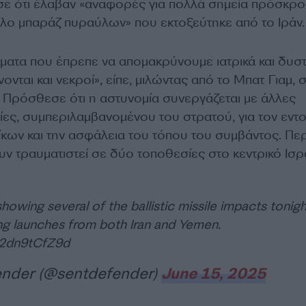
ε ότι έλαβαν «αναφορές για πολλά σημεία πρόσκρ
άλο μπαράζ πυραύλων» που εκτοξεύτηκε από το Ιράν.
ματα που έπρεπε να απομακρύνουμε ιατρικά και δυ
ονται και νεκροί», είπε, μιλώντας από το Μπατ Γιαμ, 
. Πρόσθεσε ότι η αστυνομία συνεργάζεται με άλλες
ίες, συμπεριλαμβανομένου του στρατού, για τον εντ
κων και την ασφάλεια του τόπου του συμβάντος. Πε
ν τραυματιστεί σε δύο τοποθεσίες στο κεντρικό Ισρ
wing several of the ballistic missile impacts tonigh
ing launches from both Iran and Yemen.
/2dn9tCfZ9d
nder (@sentdefender)
June 15, 2025