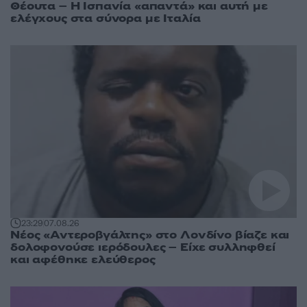
Θέουτα – Η Ισπανία «απαντά» και αυτή με
ελέγχους στα σύνορα με Ιταλία
23:29
07.08.26
Νέος «Αντεροβγάλτης» στο Λονδίνο βίαζε και
δολοφονούσε ιερόδουλες – Είχε συλληφθεί
και αφέθηκε ελεύθερος