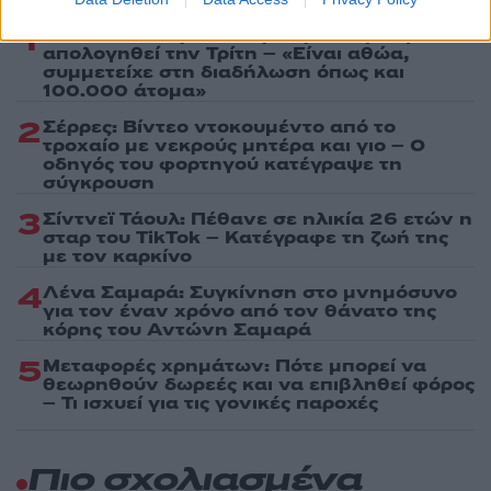
1
Marfin: Η 46χρονη πήρε προθεσμία για να
απολογηθεί την Τρίτη – «Είναι αθώα,
συμμετείχε στη διαδήλωση όπως και
100.000 άτομα»
2
Σέρρες: Βίντεο ντοκουμέντο από το
τροχαίο με νεκρούς μητέρα και γιο – Ο
οδηγός του φορτηγού κατέγραψε τη
σύγκρουση
3
Σίντνεϊ Τάουλ: Πέθανε σε ηλικία 26 ετών η
σταρ του TikTok – Kατέγραφε τη ζωή της
με τον καρκίνο
4
Λένα Σαμαρά: Συγκίνηση στο μνημόσυνο
για τον έναν χρόνο από τον θάνατο της
κόρης του Αντώνη Σαμαρά
5
Μεταφορές χρημάτων: Πότε μπορεί να
θεωρηθούν δωρεές και να επιβληθεί φόρος
– Τι ισχυεί για τις γονικές παροχές
Πιο σχολιασμένα