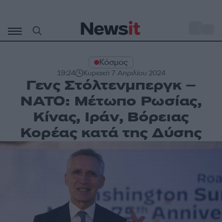
Μετάβαση
σε
o
27
περιεχόμενο
Κόσμος
19:24
Κυριακή 7 Απριλίου 2024
Γενς Στόλτενμπεργκ –
ΝΑΤΟ: Μέτωπο Ρωσίας,
Κίνας, Ιράν, Βόρειας
Κορέας κατά της Δύσης