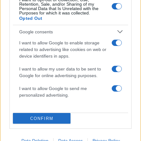
Retention, Sale, and/or Sharing of my
2000 /2000
Personal Data that Is Unrelated with the
Purposes for which it was collected.
Opted Out
Υποβολή σχολίου
Google consents
Όροι Χρήσης
. Το site προστατεύεται από reCAPTCHA, ισχύουν
Πολιτική Απορρήτου
&
Όροι Χρήσης
της Google.
I want to allow Google to enable storage
Κόσμος
related to advertising like cookies on web or
device identifiers in apps.
ΓΕΝΣ ΣΤΟΛΤΕΝΜΠΕΡΓΚ
Share:
I want to allow my user data to be sent to
Google for online advertising purposes.
Ακολουθήστε το Νewsit.gr στο
Google News
και
I want to allow Google to send me
ενημερωθείτε πρώτοι για όλη την ειδησεογραφία και τα
personalized advertising.
τελευταία νέα
της ημέρας
CONFIRM
Πιο δημοφιλή
Data Deletion
Data Access
Privacy Policy