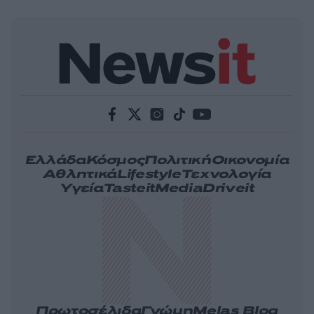
Ελλάδα
Κόσμος
Πολιτική
Οικονομία
Αθλητικά
Lifestyle
Τεχνολογία
Υγεία
Tasteit
Media
Driveit
Πρωτοσέλιδα
Γνώμη
Melas Blog