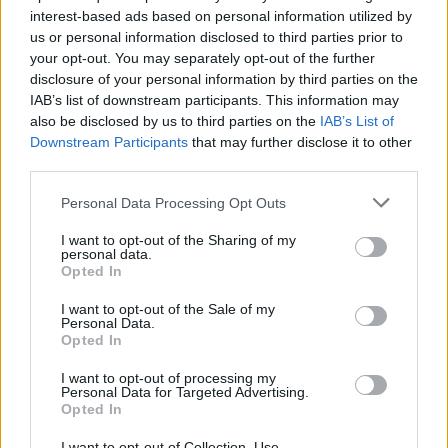
Ανησυχία από το ξέσπασμα
Σοκαριστική υπόθεση 
interest-based ads based on personal information utilized by
του ιού του Δυτικού Νείλου
Κρήτη: Τουρίστας ρωτ
με κρούσματα στην Αττική
πόσο να πληρώσει για
us or personal information disclosed to third parties prior to
- «Καμπανάκι» από τον
ασελγήσει σε 10χρο
your opt-out. You may separately opt-out of the further
Ιατρικό Σύλλογο Αθηνών
κορίτσι - Το παιδί καθ
disclosure of your personal information by third parties on the
για την προστασία της
αμέριμνο σε αυλή
IAB’s list of downstream participants. This information may
δημόσιας υγείας
επιχείρησης
also be disclosed by us to third parties on the
IAB’s List of
Downstream Participants
that may further disclose it to other
third parties.
Σχόλια
Please note that this website/app uses one or more Google
Personal Data Processing Opt Outs
services and may gather and store information including but
not limited to your visit or usage behaviour. You may click to
I want to opt-out of the Sharing of my
personal data.
grant or deny consent to Google and its third-party tags to
Opted In
use your data for below specified purposes in below Google
Σχολίασε εδώ
consent section.
I want to opt-out of the Sale of my
Personal Data.
Opted In
50 /50
I want to opt-out of processing my
Personal Data for Targeted Advertising.
Opted In
I want to opt-out of Collection, Use,