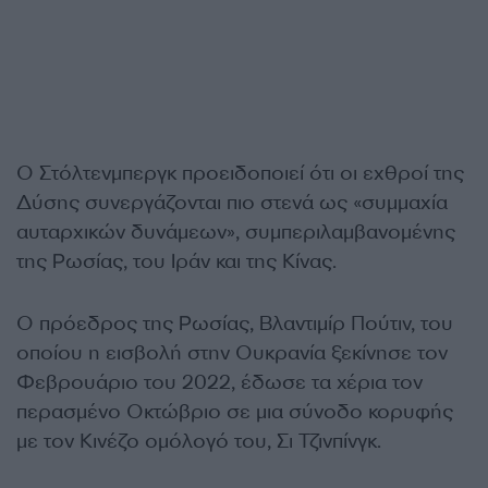
Ο Στόλτενμπεργκ προειδοποιεί ότι οι εχθροί της
Δύσης συνεργάζονται πιο στενά ως «συμμαχία
αυταρχικών δυνάμεων», συμπεριλαμβανομένης
της Ρωσίας, του Ιράν και της Κίνας.
Ο πρόεδρος της Ρωσίας, Βλαντιμίρ Πούτιν, του
οποίου η εισβολή στην Ουκρανία ξεκίνησε τον
Φεβρουάριο του 2022, έδωσε τα χέρια τον
περασμένο Οκτώβριο σε μια σύνοδο κορυφής
με τον Κινέζο ομόλογό του, Σι Τζινπίνγκ.