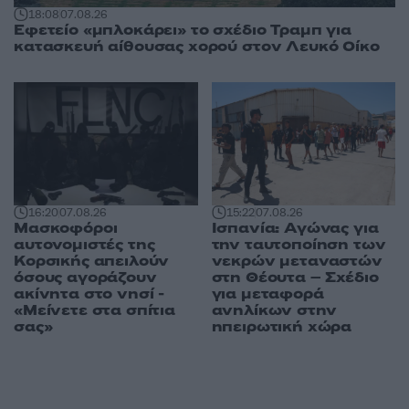
18:08
07.08.26
Εφετείο «μπλοκάρει» το σχέδιο Τραμπ για
κατασκευή αίθουσας χορού στον Λευκό Οίκο
16:20
07.08.26
15:22
07.08.26
Μασκοφόροι
Ισπανία: Αγώνας για
αυτονομιστές της
την ταυτοποίηση των
Κορσικής απειλούν
νεκρών μεταναστών
όσους αγοράζουν
στη Θέουτα – Σχέδιο
ακίνητα στο νησί -
για μεταφορά
«Μείνετε στα σπίτια
ανηλίκων στην
σας»
ηπειρωτική χώρα