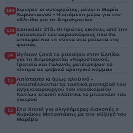
Έφυγαν οι συνεργάτες, μένει η Μαρία
184
Καρυστιανού - Η επόμενη μέρα για την
«Ελπίδα για τη Δημοκρατία»
Canadair 515: Οι πρώτες εικόνες από την
131
κατασκευή του αεροσκάφους που θα
επιχειρεί και τη νύχτα στα μέτωπα της
φωτιάς
Βγήκαν ξανά τα μαχαίρια στην Ελπίδα
74
για τη Δημοκρατία: «Καρυστιανού,
Γρατσία και Γαλανός μετέτρεψαν το
κίνημα σε φοβικό αρχηγικό κόμμα»
Απίστευτο κι όμως αληθινό -
55
Aναστέλλονται τα τακτικά ραντεβού του
αγγειοχειρουργού του νοσοκομείου
Χανίων επειδή κλάπηκε το μηχανάκι του
γιατρού
Στα Χανιά για ολιγοήμερες διακοπές ο
52
Κυριάκος Μητσοτάκης με την σύζυγό του
Μαρέβα