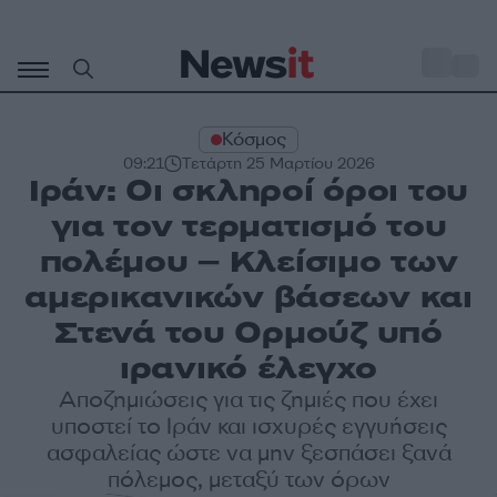
Μετάβαση
σε
o
29
περιεχόμενο
Κόσμος
09:21
Τετάρτη 25 Μαρτίου 2026
Ιράν: Οι σκληροί όροι του
για τον τερματισμό του
πολέμου – Κλείσιμο των
αμερικανικών βάσεων και
Στενά του Ορμούζ υπό
ιρανικό έλεγχο
Αποζημιώσεις για τις ζημιές που έχει
υποστεί το Ιράν και ισχυρές εγγυήσεις
ασφαλείας ώστε να μην ξεσπάσει ξανά
πόλεμος, μεταξύ των όρων