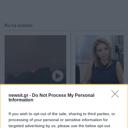
Αν τα χάσατε
Φωτιά στον Κουβαρά
Η Μαρία Καρυστιαν
Αττικής: Μήνυμα του 112
απαντά για τις μαζικ
newsit.gr -
Do Not Process My Personal
για εκκένωση του Αγίου
αποχωρήσεις: Είχαμ
Information
Στυλιανού προς Καλύβια –
αντιληφθεί το παρακίν
Διακοπή κυκλοφορίας στη
ο Θανάσης Αυγερινός 
Λεωφόρο Λαυρίου
προσέγγισε
If you wish to opt-out of the sale, sharing to third parties, or
processing of your personal or sensitive information for
targeted advertising by us, please use the below opt-out