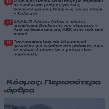
Ο Φειδίας Παναγιώτου πήγε με σορτσάκι
80
σε εκδήλωση μνήμης για τους
δολοφονημένους Κύπριους ήρωες Ισαάκ
– Σολωμού
ΕΛΑΣ: Ο Αλέξης Δέδες ο πρώτος
79
υποψήφιος βουλευτής του κόμματος –
Από τα διοικητικά της ΑΕΚ στην πολιτική
σκηνή
Γιαννακόπουλος: «Οι Ολυμπιακοί
78
φώναζαν για οφσάιντ στο μπάσκετ, πριν
10 χρόνια έμαθαν ότι η μπάλα είναι
πορτοκαλί»
Κόσμος: Περισσότερα
άρθρα