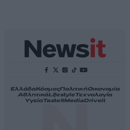
Ελλάδα
Κόσμος
Πολιτική
Οικονομία
Αθλητικά
Lifestyle
Τεχνολογία
Υγεία
Tasteit
Media
Driveit