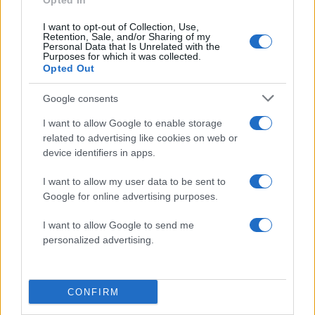
Opted In
ΗΠΑ
ΙΡΑΝ
ΙΣΡΑΗΛ
ΠΟΛΕΜΟΣ
I want to opt-out of Collection, Use,
Retention, Sale, and/or Sharing of my
Share:
Personal Data that Is Unrelated with the
Purposes for which it was collected.
Opted Out
Ακολουθήστε το Νewsit.gr στο
Google News
και
ενημερωθείτε πρώτοι για όλη την ειδησεογραφία και τα
Google consents
τελευταία νέα
της ημέρας
I want to allow Google to enable storage
related to advertising like cookies on web or
device identifiers in apps.
I want to allow my user data to be sent to
Πιο δημοφιλή
Google for online advertising purposes.
1
Πάρος: «Αν ήταν κάποιος πάνω από την
I want to allow Google to send me
πισίνα, δε θα είχα θρηνήσει το παιδί μου» –
personalized advertising.
Η σπαρακτική περιγραφή του πατέρα και
τα κενά στους ισχυρισμούς του ιδιοκτήτη
του beach bar
2
CONFIRM
Μετέτρεψαν το Σαρακήνικο της Μήλου σε
ελικοδρόμιο – «Πάρκαραν» το ελικόπτερο