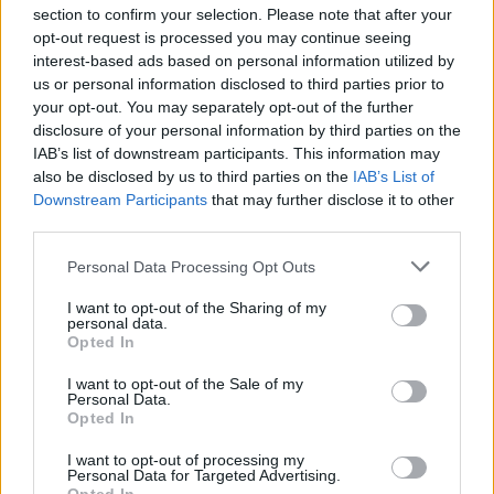
Σχόλια
section to confirm your selection. Please note that after your
opt-out request is processed you may continue seeing
interest-based ads based on personal information utilized by
us or personal information disclosed to third parties prior to
your opt-out. You may separately opt-out of the further
disclosure of your personal information by third parties on the
Σχολίασε εδώ
IAB’s list of downstream participants. This information may
also be disclosed by us to third parties on the
IAB’s List of
Downstream Participants
that may further disclose it to other
50 /50
third parties.
Please note that this website/app uses one or more Google
Personal Data Processing Opt Outs
services and may gather and store information including but
not limited to your visit or usage behaviour. You may click to
I want to opt-out of the Sharing of my
personal data.
grant or deny consent to Google and its third-party tags to
2000 /2000
Opted In
use your data for below specified purposes in below Google
consent section.
Υποβολή σχολίου
I want to opt-out of the Sale of my
Personal Data.
Opted In
Όροι Χρήσης
. Το site προστατεύεται από reCAPTCHA, ισχύουν
Πολιτική Απορρήτου
&
Όροι Χρήσης
της Google.
I want to opt-out of processing my
Personal Data for Targeted Advertising.
Κόσμος