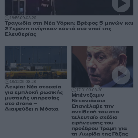
18:56
09.08.26
Τραγωδία στη Νέα Υόρκη: Βρέφος 5 μηνών και
27χρονη πνίγηκαν κοντά στο νησί της
Ελευθερίας
18:12
09.08.26
Λειψία: Νέα στοιχεία
17:31
09.08.26
για εμπλοκή ρωσικής
Μπέντζαμιν
μυστικής υπηρεσίας
Νετανιάχου:
στο drone –
Επανέλαβε την
Διαψεύδει η Μόσχα
αντίθεσή του στο
τελευταίο σχέδιο
ειρήνευσης του
προέδρου Τραμπ για
τη Λωρίδα της Γάζας