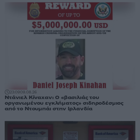
23:09
09.08.26
Ντάνιελ Κίναχαν: Ο «βασιλιάς του
οργανωμένου εγκλήματος» σιδηροδέσμιος
από το Ντουμπάι στην Ιρλανδία