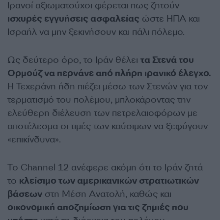
Ιρανοί αξιωματούχοι φέρεται πως ζητούν
ισχυρές εγγυήσεις ασφαλείας
ώστε ΗΠΑ και
Ισραήλ να μην ξεκινήσουν και πάλι πόλεμο.
Ως δεύτερο όρο, το Ιράν θέλει
τα Στενά του
Ορμούζ να περνάνε από πλήρη ιρανικό έλεγχο.
Η Τεχεράνη ήδη πιέζει μέσω των Στενών για τον
τερματισμό του πολέμου, μπλοκάροντας την
ελεύθερη διέλευση των πετρελαιοφόρων με
αποτέλεσμα οι τιμές των καύσιμων να ξεφύγουν
«επικίνδυνα».
Το Channel 12 ανέφερε ακόμη ότι το Ιράν ζητά
το
κλείσιμο των αμερικανικών στρατιωτικών
βάσεων
στη Μέση Ανατολή, καθώς και
οικονομική αποζημίωση για τις ζημιές που