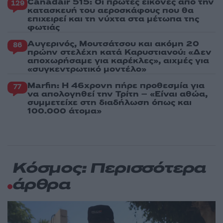
Canadair 515: Οι πρώτες εικόνες από την
129
κατασκευή του αεροσκάφους που θα
επιχειρεί και τη νύχτα στα μέτωπα της
φωτιάς
Αυγερινός, Μουτσάτσου και ακόμη 20
86
πρώην στελέχη κατά Καρυστιανού: «Δεν
αποχωρήσαμε για καρέκλες», αιχμές για
«συγκεντρωτικό μοντέλο»
Marfin: Η 46χρονη πήρε προθεσμία για
77
να απολογηθεί την Τρίτη – «Είναι αθώα,
συμμετείχε στη διαδήλωση όπως και
100.000 άτομα»
Κόσμος: Περισσότερα
άρθρα