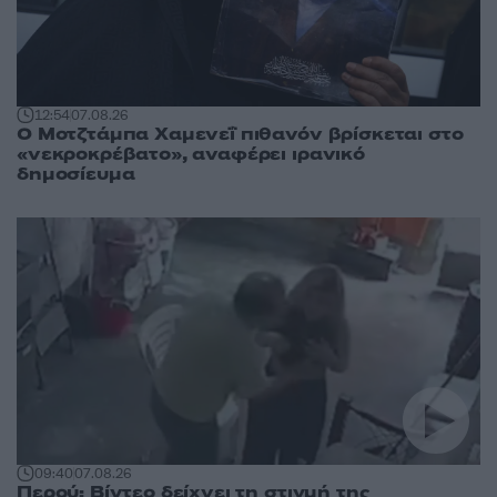
12:54
07.08.26
Ο Μοτζτάμπα Χαμενεΐ πιθανόν βρίσκεται στο
«νεκροκρέβατο», αναφέρει ιρανικό
δημοσίευμα
09:40
07.08.26
Περού: Βίντεο δείχνει τη στιγμή της