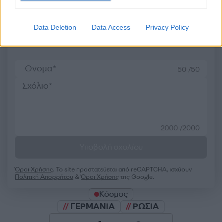
Data Deletion
Data Access
Privacy Policy
Σχολίασε εδώ
50 /50
2000 /2000
Υποβολή σχολίου
Όροι Χρήσης
. Το site προστατεύεται από reCAPTCHA, ισχύουν
Πολιτική Απορρήτου
&
Όροι Χρήσης
της Google.
Κόσμος
ΓΕΡΜΑΝΙΑ
ΡΩΣΙΑ