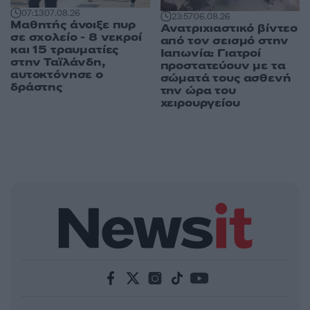
07:13
07.08.26
23:57
06.08.26
Μαθητής άνοιξε πυρ
Ανατριχιαστικό βίντεο
σε σχολείο - 8 νεκροί
από τον σεισμό στην
και 15 τραυματίες
Ιαπωνία: Γιατροί
στην Ταϊλάνδη,
προστατεύουν με τα
αυτοκτόνησε ο
σώματά τους ασθενή
δράστης
την ώρα του
χειρουργείου