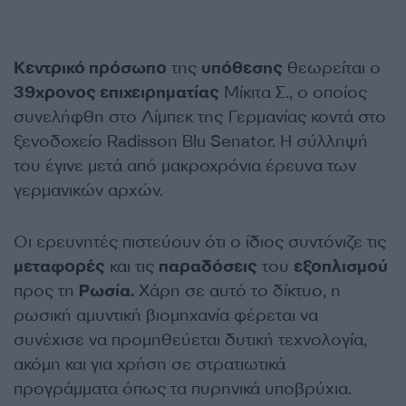
Κεντρικό πρόσωπο
της
υπόθεσης
θεωρείται ο
39χρονος επιχειρηματίας
Μίκιτα Σ., ο οποίος
συνελήφθη στο Λίμπεκ της Γερμανίας κοντά στο
ξενοδοχείο Radisson Blu Senator. Η σύλληψή
του έγινε μετά από μακροχρόνια έρευνα των
γερμανικών αρχών.
Οι ερευνητές πιστεύουν ότι ο ίδιος συντόνιζε τις
μεταφορές
και τις
παραδόσεις
του
εξοπλισμού
προς τη
Ρωσία.
Χάρη σε αυτό το δίκτυο, η
ρωσική αμυντική βιομηχανία φέρεται να
συνέχισε να προμηθεύεται δυτική τεχνολογία,
ακόμη και για χρήση σε στρατιωτικά
προγράμματα όπως τα πυρηνικά υποβρύχια.