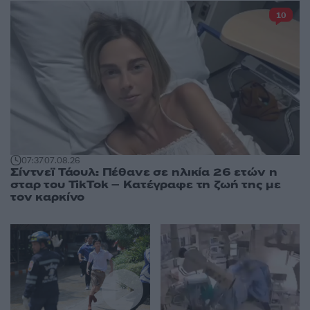
10
07:37
07.08.26
Σίντνεϊ Τάουλ: Πέθανε σε ηλικία 26 ετών η
σταρ του TikTok – Kατέγραφε τη ζωή της με
τον καρκίνο