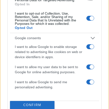
Opted In
Αν τα χάσατε
I want to opt-out of Collection, Use,
Retention, Sale, and/or Sharing of my
Personal Data that Is Unrelated with the
Purposes for which it was collected.
Ανανεώθηκε πριν
Opted Out
14 λεπτά
Google consents
I want to allow Google to enable storage
related to advertising like cookies on web or
device identifiers in apps.
Μυστράς: 11 μήνες με
Τροχαίο στις Σέρρες
I want to allow my user data to be sent to
αναστολή στον 55χρονο
«Ξαφνικά μου ήρθε 
Google for online advertising purposes.
που έκρυβε τον νεκρό
αυτοκίνητο, προσπάθ
πατέρα του σε καταψύκτη
να φύγω αριστερά» λέ
I want to allow Google to send me
– «Ήθελα να τον βλέπω»
οδηγός του φορτηγ
personalized advertising.
Σχόλια
CONFIRM