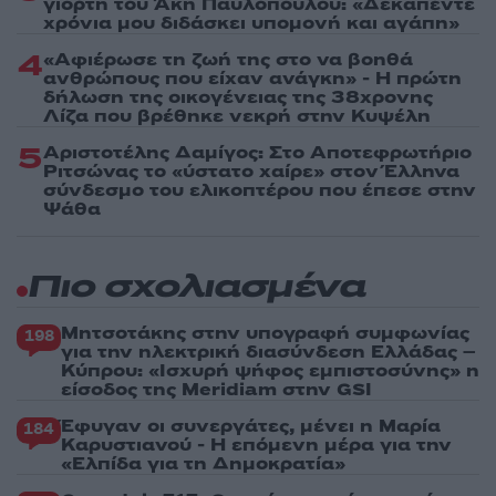
γιορτή του Άκη Παυλόπουλου: «Δεκαπέντε
χρόνια μου διδάσκει υπομονή και αγάπη»
4
«Αφιέρωσε τη ζωή της στο να βοηθά
ανθρώπους που είχαν ανάγκη» - Η πρώτη
δήλωση της οικογένειας της 38χρονης
Λίζα που βρέθηκε νεκρή στην Κυψέλη
5
Αριστοτέλης Δαμίγος: Στο Αποτεφρωτήριο
Ριτσώνας το «ύστατο χαίρε» στον Έλληνα
σύνδεσμο του ελικοπτέρου που έπεσε στην
Ψάθα
Πιο σχολιασμένα
Μητσοτάκης στην υπογραφή συμφωνίας
198
για την ηλεκτρική διασύνδεση Ελλάδας –
Κύπρου: «Ισχυρή ψήφος εμπιστοσύνης» η
είσοδος της Meridiam στην GSI
Έφυγαν οι συνεργάτες, μένει η Μαρία
184
Καρυστιανού - Η επόμενη μέρα για την
«Ελπίδα για τη Δημοκρατία»