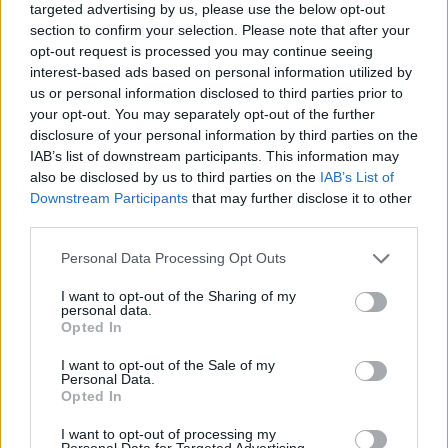
targeted advertising by us, please use the below opt-out
στρατιωτικά προγράμματα,
section to confirm your selection. Please note that after your
συμπεριλαμβανομένου εξοπλισμού για
opt-out request is processed you may continue seeing
interest-based ads based on personal information utilized by
συστήματα αφαλάτωσης νερού που
us or personal information disclosed to third parties prior to
χρησιμοποιούνται σε πυρηνικά υποβρύχια.
your opt-out. You may separately opt-out of the further
disclosure of your personal information by third parties on the
IAB’s list of downstream participants. This information may
Πηγή: OnAlert.gr
also be disclosed by us to third parties on the
IAB’s List of
Downstream Participants
that may further disclose it to other
ΔΙΑΦΗΜΙΣΗ
third parties.
Please note that this website/app uses one or more Google
Personal Data Processing Opt Outs
services and may gather and store information including but
not limited to your visit or usage behaviour. You may click to
I want to opt-out of the Sharing of my
personal data.
grant or deny consent to Google and its third-party tags to
Opted In
use your data for below specified purposes in below Google
consent section.
I want to opt-out of the Sale of my
Personal Data.
Opted In
I want to opt-out of processing my
Personal Data for Targeted Advertising.