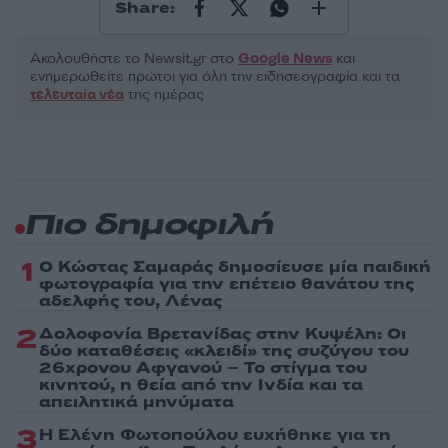
Share:
Ακολουθήστε το Νewsit.gr στο
Google News
και
ενημερωθείτε πρώτοι για όλη την ειδησεογραφία και τα
τελευταία νέα
της ημέρας
Πιο δημοφιλή
1
Ο Κώστας Σαμαράς δημοσίευσε μία παιδική
φωτογραφία για την επέτειο θανάτου της
αδελφής του, Λένας
2
Δολοφονία Βρετανίδας στην Κυψέλη: Οι
δύο καταθέσεις «κλειδί» της συζύγου του
26χρονου Αφγανού – Το στίγμα του
κινητού, η θεία από την Ινδία και τα
απειλητικά μηνύματα
3
Η Ελένη Φωτοπούλου ευχήθηκε για τη