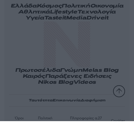
Ελλάδα
Κόσμος
Πολιτική
Οικονομία
Αθλητικά
Lifestyle
Τεχνολογία
Υγεία
Tasteit
Media
Driveit
Πρωτοσέλιδα
Γνώμη
Melas Blog
Καιρός
Παράξενες Ειδήσεις
Nikos Blog
Videos
Ταυτότητα
Επικοινωνία
Διαφήμιση
Όροι
Πολιτική
Πληροφορίες α.27
Cookies
χρήσης
απορρήτου
Ν.5253/2025
Αριθμός Πιστοποίησης Μ.Η.Τ.232163