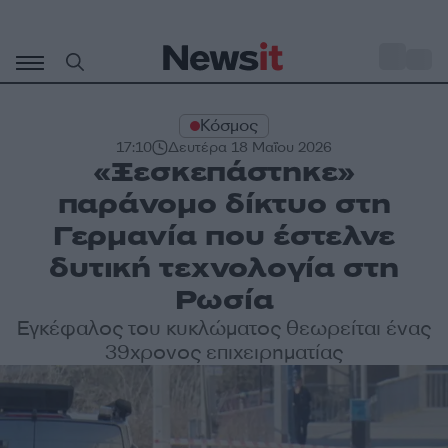
Μετάβαση
σε
o
33
περιεχόμενο
Κόσμος
17:10
Δευτέρα 18 Μαΐου 2026
«Ξεσκεπάστηκε»
παράνομο δίκτυο στη
Γερμανία που έστελνε
δυτική τεχνολογία στη
Ρωσία
Εγκέφαλος του κυκλώματος θεωρείται ένας
39χρονος επιχειρηματίας