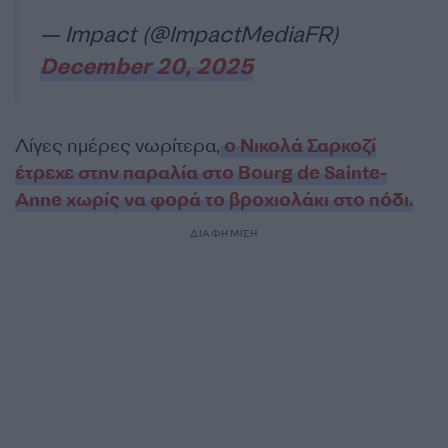
— Impact (@ImpactMediaFR)
December 20, 2025
Λίγες ημέρες νωρίτερα,
ο Νικολά Σαρκοζί
έτρεχε στην παραλία στο Bourg de Sainte-
Anne χωρίς να φορά το βροχιολάκι στο πόδι.
ΔΙΑΦΗΜΙΣΗ