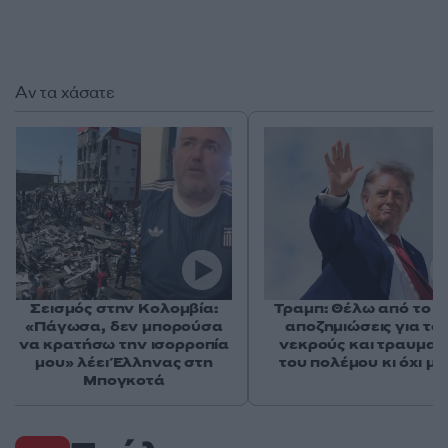
Αν τα χάσατε
Σεισμός στην Κολομβία:
Τραμπ: Θέλω από το Ι
«Πάγωσα, δεν μπορούσα
αποζημιώσεις για το
να κρατήσω την ισορροπία
νεκρούς και τραυματί
μου» λέει Έλληνας στη
του πολέμου κι όχι μ
Μπογκοτά