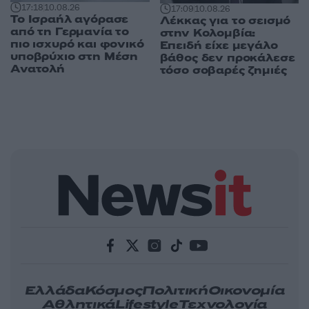
17:18
10.08.26
17:09
10.08.26
Το Ισραήλ αγόρασε
Λέκκας για το σεισμό
από τη Γερμανία το
στην Κολομβία:
πιο ισχυρό και φονικό
Επειδή είχε μεγάλο
υποβρύχιο στη Μέση
βάθος δεν προκάλεσε
Ανατολή
τόσο σοβαρές ζημιές
Ελλάδα
Κόσμος
Πολιτική
Οικονομία
Αθλητικά
Lifestyle
Τεχνολογία