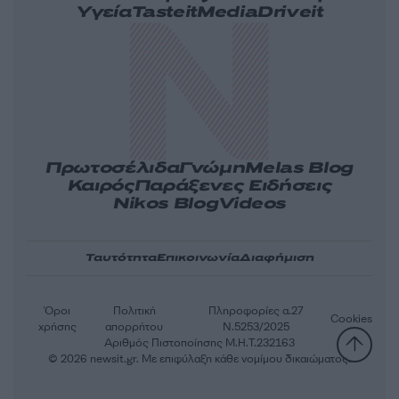
Υγεία
Tasteit
Media
Driveit
Πρωτοσέλιδα
Γνώμη
Melas Blog
Καιρός
Παράξενες Ειδήσεις
Nikos Blog
Videos
Ταυτότητα
Επικοινωνία
Διαφήμιση
Όροι
Πολιτική
Πληροφορίες α.27
Cookies
χρήσης
απορρήτου
Ν.5253/2025
Αριθμός Πιστοποίησης Μ.Η.Τ.232163
© 2026 newsit.gr. Με επιφύλαξη κάθε νομίμου δικαιώματος.