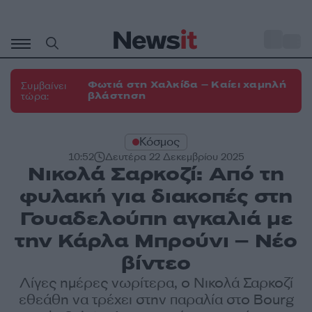
Μετάβαση
σε
o
30
περιεχόμενο
Φωτιά στη Χαλκίδα – Καίει χαμηλή
Συμβαίνει
βλάστηση
τώρα:
Κόσμος
10:52
Δευτέρα 22 Δεκεμβρίου 2025
Νικολά Σαρκοζί: Από τη
φυλακή για διακοπές στη
Γουαδελούπη αγκαλιά με
την Κάρλα Μπρούνι – Νέο
βίντεο
Λίγες ημέρες νωρίτερα, ο Νικολά Σαρκοζί
εθεάθη να τρέχει στην παραλία στο Bourg