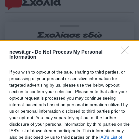
Σχόλια
Σχολίασε εδώ
newsit.gr -
Do Not Process My Personal
50 /50
Information
If you wish to opt-out of the sale, sharing to third parties, or
processing of your personal or sensitive information for
targeted advertising by us, please use the below opt-out
2000 /2000
section to confirm your selection. Please note that after your
opt-out request is processed you may continue seeing
Υποβολή σχολίου
interest-based ads based on personal information utilized by
us or personal information disclosed to third parties prior to
your opt-out. You may separately opt-out of the further
Όροι Χρήσης
. Το site προστατεύεται από reCAPTCHA, ισχύουν
Πολιτική Απορρήτου
&
Όροι Χρήσης
της Google.
disclosure of your personal information by third parties on the
IAB’s list of downstream participants. This information may
Κόσμος
also be disclosed by us to third parties on the
IAB’s List of