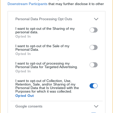
ΝΙΚΟΛΑ ΣΑΡΚΟΖΙ
Downstream Participants
that may further disclose it to other
third parties.
Share:
Please note that this website/app uses one or more Google
Personal Data Processing Opt Outs
services and may gather and store information including but
Ακολουθήστε το Νewsit.gr στο
Google News
και
ενημερωθείτε πρώτοι για όλη την ειδησεογραφία και τα
not limited to your visit or usage behaviour. You may click to
I want to opt-out of the Sharing of my
personal data.
τελευταία νέα
της ημέρας
grant or deny consent to Google and its third-party tags to
Opted In
use your data for below specified purposes in below Google
consent section.
I want to opt-out of the Sale of my
Personal Data.
Opted In
I want to opt-out of processing my
Πιο δημοφιλή
Personal Data for Targeted Advertising.
Opted In
1
Βελτιωμένη η εικόνα της φωτιάς στον
Κουβαρά: Παραδόθηκαν στις φλόγες
I want to opt-out of Collection, Use,
Retention, Sale, and/or Sharing of my
κτηνοτροφικές μονάδες – Εκκενώθηκε ο
Personal Data that Is Unrelated with the
Άγιος Στυλιανός
Purposes for which it was collected.
Opted Out
2
Η Μαρία Καρυστιανού απαντά για τις
μαζικές αποχωρήσεις: Είχαμε αντιληφθεί
το παρακίνημα, ο Θανάσης Αυγερινός μας
Google consents
προσέγγισε