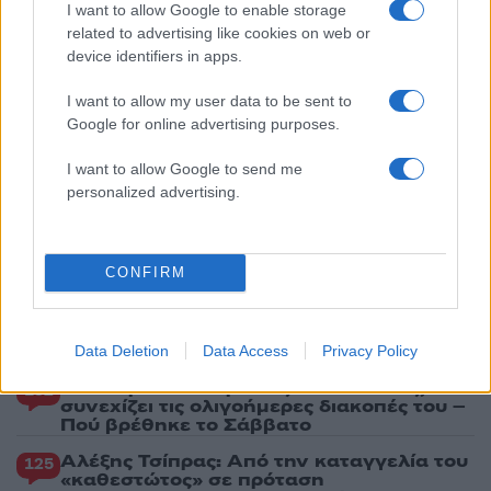
I want to allow Google to enable storage
3
Δήμητρα Αλεξανδράκη σε Ιωάννα Τούνη:
related to advertising like cookies on web or
«Χρόνια πολλά, να περάσεις τέλεια στις
device identifiers in apps.
Μαλδίβες, παλιοζηλιάρα»
4
Γιώργος Κοντογιάννης: «Ο Μάρκος
I want to allow my user data to be sent to
Σεφερλής είναι περήφανος για μένα που
Google for online advertising purposes.
είμαι εργατικός»
5
I want to allow Google to send me
Σκιάθος: Τουρίστες και βαλίτσες
παρασύρονται από τουρμπίνες αεροπλάνου
personalized advertising.
Πιο σχολιασμένα
CONFIRM
Μετέτρεψαν το Σαρακήνικο της Μήλου
165
σε ελικοδρόμιο – «Πάρκαραν» το
ελικόπτερο τους για να κάνουν μπάνιο
Data Deletion
Data Access
Privacy Policy
Στην Κρήτη ο Κυριάκος Μητσοτάκης,
132
συνεχίζει τις ολιγοήμερες διακοπές του –
Πού βρέθηκε το Σάββατο
Αλέξης Τσίπρας: Από την καταγγελία του
125
«καθεστώτος» σε πρόταση