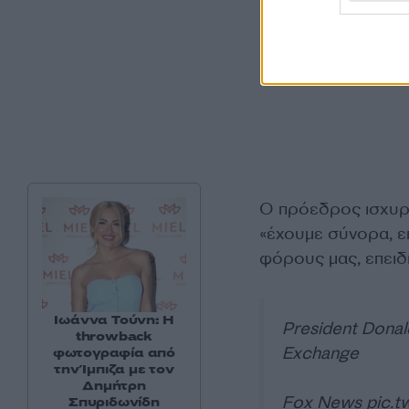
Ο πρόεδρος ισχυρίσ
«έχουμε σύνορα, ε
φόρους μας, επειδ
Ιωάννα Τούνη: Η
President Donal
throwback
Exchange
φωτογραφία από
την Ίμπιζα με τον
Δημήτρη
Fox News
pic.
Σπυριδωνίδη