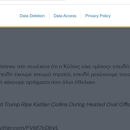
Data Deletion
Data Access
Privacy Policy
τηκε στη συνέχεια ότι η Κόλινς είχε «μίσος» επειδή
πειδή έχουμε ισχυρό στρατό, επειδή μειώνουμε του
ή κάνουμε πράγματα που όλοι ήθελαν».
d Trump Rips Kaitlan Collins During Heated Oval Offi
twitter.com/FVkE7cDbVL