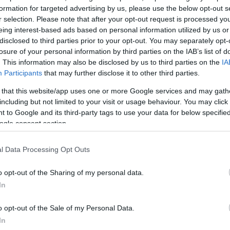
ετε, το καλό πλεονέκτημα του να καθόμαστε εδώ είν
formation for targeted advertising by us, please use the below opt-out s
με πληροφορίες που εσείς δεν θα λαμβάνατε», είπε
r selection. Please note that after your opt-out request is processed y
ότι αυτά που έχουμε και αυτά που θα δείξουμε τις ε
eing interest-based ads based on personal information utilized by us or
disclosed to third parties prior to your opt-out. You may separately opt-
ς, δεν πρόκειται καν να τα πιστέψετε. Μερικοί από ε
losure of your personal information by third parties on the IAB’s list of
 το CNN θα τα πιστέψει επειδή ήξερε τι συνέβαινε. Ε
. This information may also be disclosed by us to third parties on the
IA
μένοι».
Participants
that may further disclose it to other third parties.
 that this website/app uses one or more Google services and may gath
νέχεια στοχοποίησε συγκεκριμένα την 34χρονη
Κέι
including but not limited to your visit or usage behaviour. You may click 
 to Google and its third-party tags to use your data for below specifi
ρισκόταν στην αίθουσα.
ogle consent section.
ς πολύ διεφθαρμένος οργανισμός, με μια διεφθαρ
l Data Processing Opt Outs
στέκεται εκεί, δεν χαμογελάει ποτέ
», είπε ο Τραμπ
ον κύριο ανταποκριτή του CNN στον Λευκό Οίκο. «Πο
o opt-out of the Sharing of my personal data.
In
ή όμορφη γυναίκα [που] δεν χαμογελάει ποτέ. Δεν βλ
το πρόσωπό της. Τη βλέπω να στέκεται εκεί με μίσο
o opt-out of the Sale of my Personal Data.
In