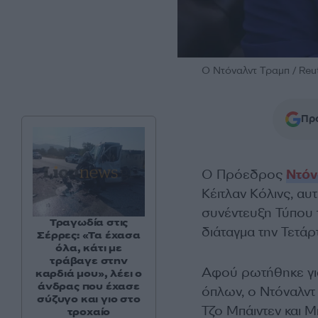
Ο Ντόναλντ Τραμπ / Reu
Προ
Ο Πρόεδρος
Ντόν
Κέιτλαν Κόλινς, αυ
συνέντευξη Τύπου 
Τραγωδία στις
διάταγμα την Τετάρ
Σέρρες: «Τα έχασα
όλα, κάτι με
τράβαγε στην
Αφού ρωτήθηκε για
καρδιά μου», λέει ο
άνδρας που έχασε
όπλων, ο Ντόναλντ
σύζυγο και γιο στο
Τζο Μπάιντεν και Μ
τροχαίο