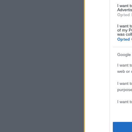
I want 
Advertis
Opted 
I want t
of my P
was col
Opted 
Google 
I want t
web or d
I want t
purpose
I want 