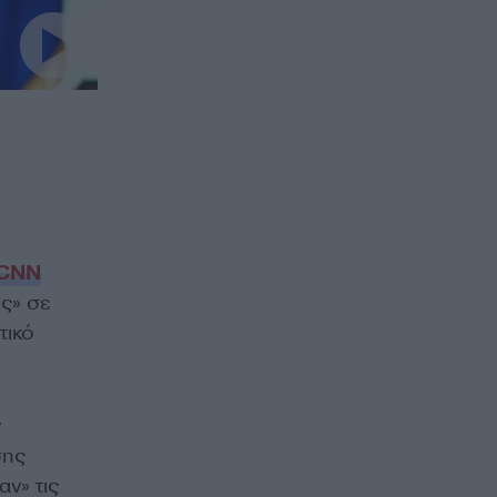
CNN
ης» σε
τικό
ν
σης
ν» τις