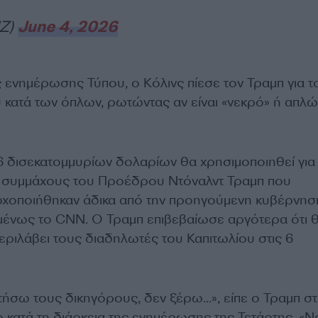
Z)
June 4, 2026
 ενημέρωσης Τύπου, ο Κόλινς πίεσε τον Τραμπ για τ
υ κατά των όπλων, ρωτώντας αν είναι «νεκρό» ή απλώ
76 δισεκατομμυρίων δολαρίων θα χρησιμοποιηθεί για
ς συμμάχους του Προέδρου Ντόναλντ Τραμπ που
στοχοποιήθηκαν άδικα από την προηγούμενη κυβέρνησ
ένως το CNN. Ο Τραμπ επιβεβαίωσε αργότερα ότι 
ριλάβει τους διαδηλωτές του Καπιτωλίου στις 6
ήσω τους δικηγόρους, δεν ξέρω…», είπε ο Τραμπ σ
ίο κατά τη διάρκεια της ενημέρωσης της Τετάρτης. «Ν