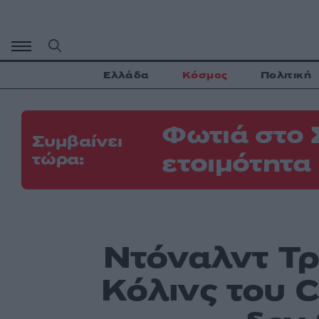
Μετάβαση
σε
περιεχόμενο
Ελλάδα
Κόσμος
Πολιτική
Φωτιά στο 
Συμβαίνει
ετοιμότητα
τώρα:
Ντόναλντ Τρ
Κόλινς του C