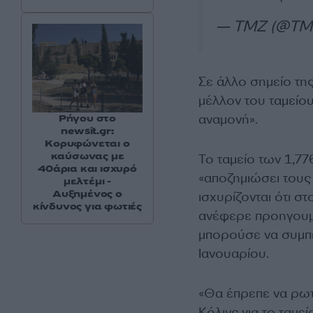
— TMZ (@TM
Σε άλλο σημείο της
μέλλον του ταμείο
αναμονή».
Ρήγου στο
newsit.gr:
Κορυφώνεται ο
καύσωνας με
Το ταμείο των 1,7
40άρια και ισχυρό
«αποζημιώσει του
μελτέμι -
Αυξημένος ο
ισχυρίζονται ότι 
κίνδυνος για φωτιές
ανέφερε προηγουμ
μπορούσε να συμπε
Ιανουαρίου.
«Θα έπρεπε να ρωτ
Κόλινς για το ταμε