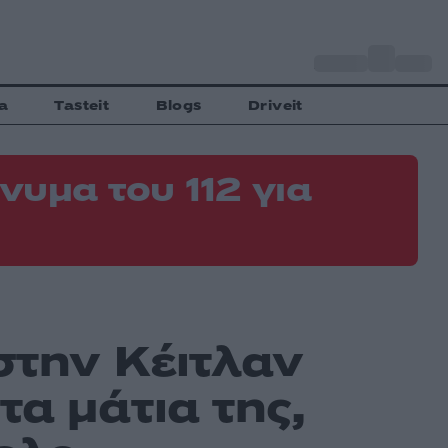
o
Αθήνα
35
C
a
Tasteit
Blogs
Driveit
νυμα του 112 για
στην Κέιτλαν
τα μάτια της,