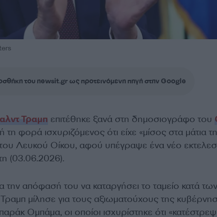
ters
σθήκη του newsit.gr ως προτεινόμενη πηγή στην Google
αλντ Τραμπ
επιτέθηκε ξανά στη δημοσιογράφο του
τή τη φορά ισχυριζόμενος ότι είχε «μίσος στα μάτια τ
του Λευκού Οίκου, αφού υπέγραψε ένα νέο εκτελεσ
τη (03.06.2026).
 την απόφασή του να καταργήσει το ταμείο κατά τω
 Τραμπ μίλησε για τους αξιωματούχους της κυβέρνη
παράκ Ομπάμα, οι οποίοι ισχυρίστηκε ότι «κατέστρεψα