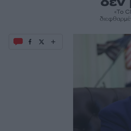
δεν
«Το C
διεφθαρμέν