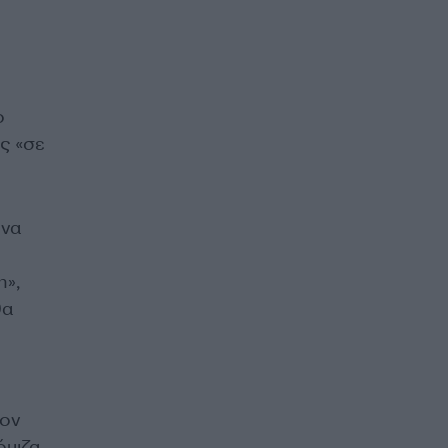
ο
ς «σε
 να
η»,
θα
τον
όμιζα