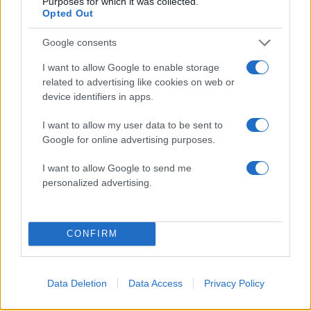
Purposes for which it was collected.
μηνύματα
Opted Out
Google consents
Σχόλια
I want to allow Google to enable storage
related to advertising like cookies on web or
device identifiers in apps.
I want to allow my user data to be sent to
Σχολίασε εδώ
Google for online advertising purposes.
I want to allow Google to send me
50 /50
personalized advertising.
CONFIRM
2000 /2000
Υποβολή σχολίου
Data Deletion
Data Access
Privacy Policy