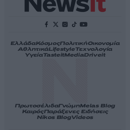
Ελλάδα
Κόσμος
Πολιτική
Οικονομία
Αθλητικά
Lifestyle
Τεχνολογία
Υγεία
Tasteit
Media
Driveit
Πρωτοσέλιδα
Γνώμη
Melas Blog
Καιρός
Παράξενες Ειδήσεις
Nikos Blog
Videos