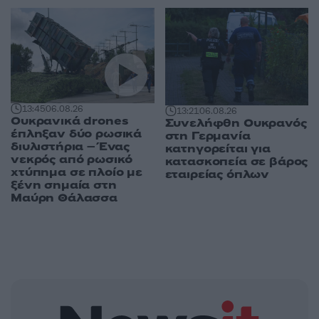
13:45
06.08.26
13:21
06.08.26
Ουκρανικά drones
Συνελήφθη Ουκρανός
έπληξαν δύο ρωσικά
στη Γερμανία
διυλιστήρια – Ένας
κατηγορείται για
νεκρός από ρωσικό
κατασκοπεία σε βάρος
χτύπημα σε πλοίο με
εταιρείας όπλων
ξένη σημαία στη
Μαύρη Θάλασσα