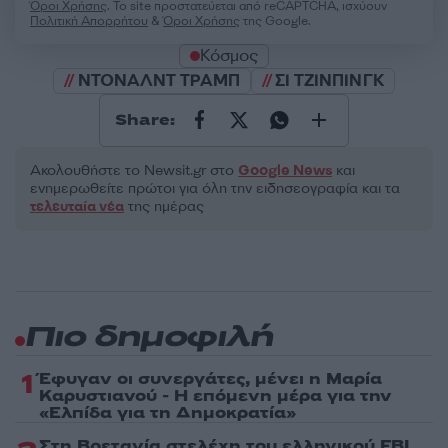
Όροι Χρήσης
. Το site προστατεύεται από reCAPTCHA, ισχύουν
Πολιτική Απορρήτου
&
Όροι Χρήσης
της Google.
Κόσμος
ΝΤΟΝΑΛΝΤ ΤΡΑΜΠ
ΣΙ ΤΖΙΝΠΙΝΓΚ
Share:
Ακολουθήστε το Νewsit.gr στο
Google News
και
ενημερωθείτε πρώτοι για όλη την ειδησεογραφία και τα
τελευταία νέα
της ημέρας
Πιο δημοφιλή
1
Έφυγαν οι συνεργάτες, μένει η Μαρία
Καρυστιανού - Η επόμενη μέρα για την
«Ελπίδα για τη Δημοκρατία»
Στη Βρετανία στελέχη του ελληνικού FBI