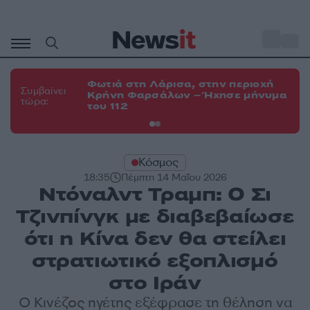
Μετάβαση
σε
o
34
περιεχόμενο
Φωτιά στη Λάρισα, στην περιοχή
Φω
Συμβαίνει
Κρήνη Φαρσάλων – Ήχησε μήνυμα
Κο
τώρα:
του 112
α
Κόσμος
18:35
Πέμπτη 14 Μαΐου 2026
Ντόναλντ Τραμπ: Ο Σι
Τζινπίνγκ με διαβεβαίωσε
ότι η Κίνα δεν θα στείλει
στρατιωτικό εξοπλισμό
στο Ιράν
Ο Κινέζος ηγέτης εξέφρασε τη θέληση να