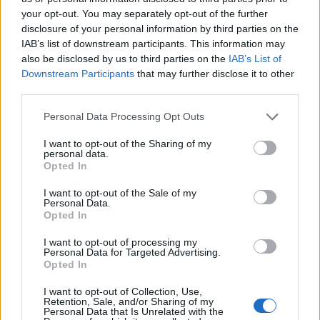
your opt-out. You may separately opt-out of the further
disclosure of your personal information by third parties on the
IAB’s list of downstream participants. This information may
also be disclosed by us to third parties on the
IAB’s List of
Downstream Participants
that may further disclose it to other
Αν τα χάσατε
third parties.
Please note that this website/app uses one or more Google
Personal Data Processing Opt Outs
services and may gather and store information including but
not limited to your visit or usage behaviour. You may click to
I want to opt-out of the Sharing of my
personal data.
grant or deny consent to Google and its third-party tags to
Opted In
use your data for below specified purposes in below Google
consent section.
I want to opt-out of the Sale of my
Personal Data.
Opted In
Δολοφονία Βρετανίδας
Πρόσκρουση πυραύλου
I want to opt-out of processing my
στην Κυψέλη: Οι δύο
SpaceX στη Σελήνη: 
Personal Data for Targeted Advertising.
καταθέσεις «κλειδί» της
εικόνες πριν και μετ
Opted In
συζύγου του 26χρονου
Αφγανού – Το στίγμα του
I want to opt-out of Collection, Use,
κινητού, η θεία από την
Retention, Sale, and/or Sharing of my
Personal Data that Is Unrelated with the
Ινδία και τα απειλητικά