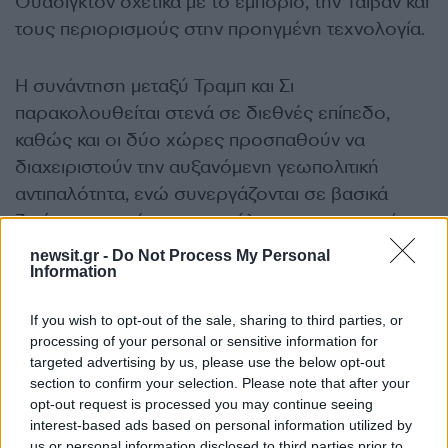
Ουάσιγκτον σχετικά με το εμπόριο, την Ταϊβάν και
τους περιορισμούς στην προηγμένη τεχνολογία.
Η συνάντηση μεταξύ Τραμπ και Σι
παρακολουθείται στενά σε διεθνές επίπεδο,
καθώς και οι δύο χώρες προσπαθούν να
διαχειριστούν την αυξανόμενη γεωπολιτική
αντιπαλότητα, ενώ συνεργάζονται σε βασικά
ζητήματα παγκόσμιας ασφάλειας και οικονομίας.
newsit.gr -
Do Not Process My Personal
ΔΙΑΦΗΜΙΣΗ
Information
If you wish to opt-out of the sale, sharing to third parties, or
processing of your personal or sensitive information for
targeted advertising by us, please use the below opt-out
section to confirm your selection. Please note that after your
opt-out request is processed you may continue seeing
interest-based ads based on personal information utilized by
us or personal information disclosed to third parties prior to