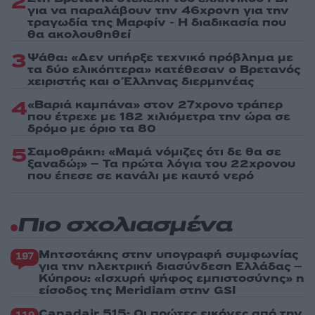
2
για να παραλάβουν την 46χρονη για την
τραγωδία της Μαρφίν - Η διαδικασία που
θα ακολουθηθεί
3
Ψάθα: «Δεν υπήρξε τεχνικό πρόβλημα με
τα δύο ελικόπτερα» κατέθεσαν ο Βρετανός
χειριστής και ο Έλληνας διερμηνέας
4
«Βαριά καμπάνα» στον 27χρονο τράπερ
που έτρεχε με 182 χιλιόμετρα την ώρα σε
δρόμο με όριο τα 80
5
Σαμοθράκη: «Μαμά νόμιζες ότι δε θα σε
ξαναδώ;» – Τα πρώτα λόγια του 22χρονου
που έπεσε σε κανάλι με καυτό νερό
Πιο σχολιασμένα
Μητσοτάκης στην υπογραφή συμφωνίας
197
για την ηλεκτρική διασύνδεση Ελλάδας –
Κύπρου: «Ισχυρή ψήφος εμπιστοσύνης» η
είσοδος της Meridiam στην GSI
Canadair 515: Οι πρώτες εικόνες από την