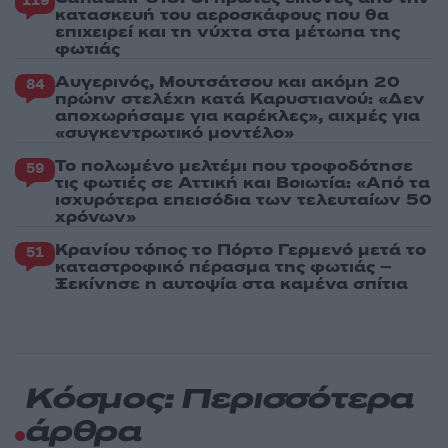
119
κατασκευή του αεροσκάφους που θα
επιχειρεί και τη νύχτα στα μέτωπα της
φωτιάς
Αυγερινός, Μουτσάτσου και ακόμη 20
84
πρώην στελέχη κατά Καρυστιανού: «Δεν
αποχωρήσαμε για καρέκλες», αιχμές για
«συγκεντρωτικό μοντέλο»
Το πολωμένο μελτέμι που τροφοδότησε
59
τις φωτιές σε Αττική και Βοιωτία: «Από τα
ισχυρότερα επεισόδια των τελευταίων 50
χρόνων»
Κρανίου τόπος το Πόρτο Γερμενό μετά το
51
καταστροφικό πέρασμα της φωτιάς –
Ξεκίνησε η αυτοψία στα καμένα σπίτια
Κόσμος: Περισσότερα
άρθρα