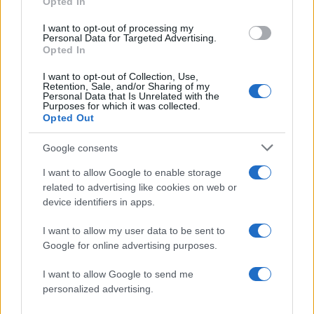
Opted In
το παρακίνημα, ο Θανάσης Αυγερινός μας
προσέγγισε
I want to opt-out of processing my
3
Personal Data for Targeted Advertising.
Δήμητρα Αλεξανδράκη σε Ιωάννα Τούνη:
Opted In
«Χρόνια πολλά, να περάσεις τέλεια στις
Μαλδίβες, παλιοζηλιάρα»
I want to opt-out of Collection, Use,
4
Γιώργος Κοντογιάννης: «Ο Μάρκος
Retention, Sale, and/or Sharing of my
Personal Data that Is Unrelated with the
Σεφερλής είναι περήφανος για μένα που
Purposes for which it was collected.
είμαι εργατικός»
Opted Out
5
Σκιάθος: Τουρίστες και βαλίτσες
παρασύρονται από τουρμπίνες αεροπλάνου
Google consents
I want to allow Google to enable storage
related to advertising like cookies on web or
Πιο σχολιασμένα
device identifiers in apps.
Μετέτρεψαν το Σαρακήνικο της Μήλου
165
I want to allow my user data to be sent to
σε ελικοδρόμιο – «Πάρκαραν» το
Google for online advertising purposes.
ελικόπτερο τους για να κάνουν μπάνιο
Στην Κρήτη ο Κυριάκος Μητσοτάκης,
136
I want to allow Google to send me
συνεχίζει τις ολιγοήμερες διακοπές του –
personalized advertising.
Πού βρέθηκε το Σάββατο