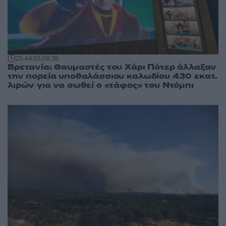
21:44
10.08.26
Βρετανία: Θαυμαστές του Χάρι Πότερ άλλαξαν
την πορεία υποθαλάσσιου καλωδίου 430 εκατ.
λιρών για να σωθεί ο «τάφος» του Ντόμπι