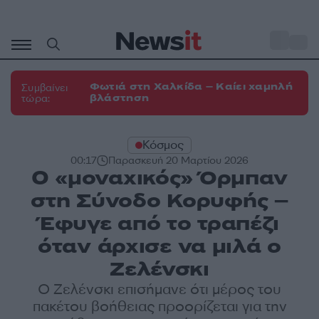
Μετάβαση
σε
o
30
περιεχόμενο
Φωτιά στη Χαλκίδα – Καίει χαμηλή
Συμβαίνει
βλάστηση
τώρα:
Κόσμος
00:17
Παρασκευή 20 Μαρτίου 2026
Ο «μοναχικός» Όρμπαν
στη Σύνοδο Κορυφής –
Έφυγε από το τραπέζι
όταν άρχισε να μιλά ο
Ζελένσκι
Ο Ζελένσκι επισήμανε ότι μέρος του
πακέτου βοήθειας προορίζεται για την