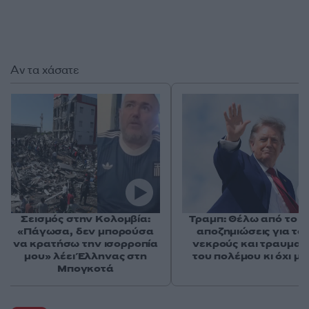
Αν τα χάσατε
Σεισμός στην Κολομβία:
Τραμπ: Θέλω από το Ι
«Πάγωσα, δεν μπορούσα
αποζημιώσεις για το
να κρατήσω την ισορροπία
νεκρούς και τραυματί
μου» λέει Έλληνας στη
του πολέμου κι όχι μ
Μπογκοτά