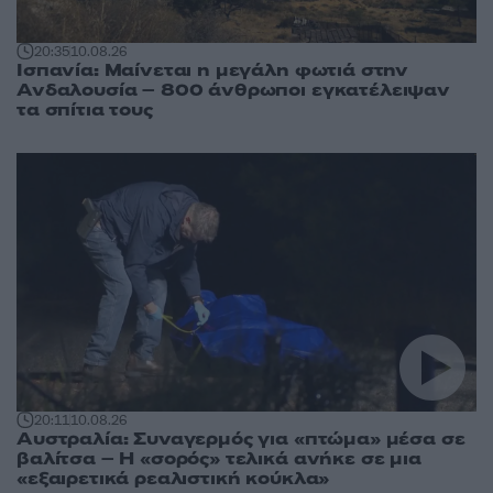
20:35
10.08.26
Ισπανία: Μαίνεται η μεγάλη φωτιά στην
Ανδαλουσία – 800 άνθρωποι εγκατέλειψαν
τα σπίτια τους
20:11
10.08.26
Αυστραλία: Συναγερμός για «πτώμα» μέσα σε
βαλίτσα – Η «σορός» τελικά ανήκε σε μια
«εξαιρετικά ρεαλιστική κούκλα»