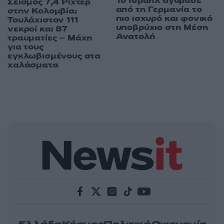
Το Ισραήλ αγόρασε
Σεισμός 7,4 Ρίχτερ
από τη Γερμανία το
στην Κολομβία:
πιο ισχυρό και φονικό
Τουλάχιστον 111
υποβρύχιο στη Μέση
νεκροί και 87
Ανατολή
τραυματίες – Μάχη
για τους
εγκλωβισμένους στα
χαλάσματα