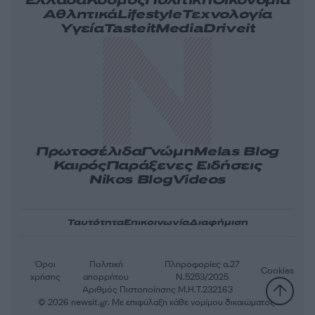
Ελλάδα
Κόσμος
Πολιτική
Οικονομία
Αθλητικά
Lifestyle
Τεχνολογία
Υγεία
Tasteit
Media
Driveit
Πρωτοσέλιδα
Γνώμη
Melas Blog
Καιρός
Παράξενες Ειδήσεις
Nikos Blog
Videos
Ταυτότητα
Επικοινωνία
Διαφήμιση
Όροι
Πολιτική
Πληροφορίες α.27
Cookies
χρήσης
απορρήτου
Ν.5253/2025
Αριθμός Πιστοποίησης Μ.Η.Τ.232163
© 2026 newsit.gr. Με επιφύλαξη κάθε νομίμου δικαιώματος.