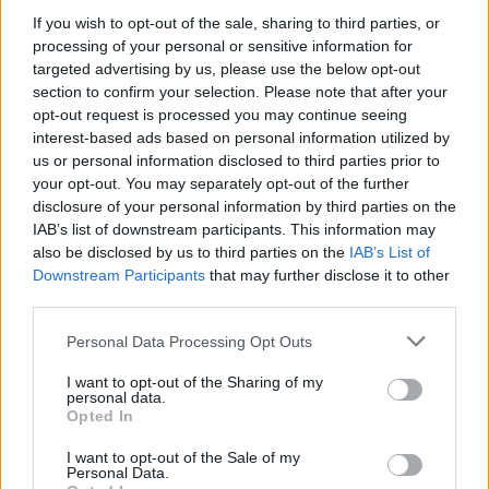
ΒΙΚΤΟΡ ΟΡΜΠΑΝ
ΒΟΛΟΝΤΙΜΙΡ ΖΕΛΕΝΣΚΙ
If you wish to opt-out of the sale, sharing to third parties, or
ΟΥΓΓΑΡΙΑ
ΣΥΝΟΔΟΣ ΚΟΡΥΦΗΣ
processing of your personal or sensitive information for
targeted advertising by us, please use the below opt-out
Share:
section to confirm your selection. Please note that after your
opt-out request is processed you may continue seeing
interest-based ads based on personal information utilized by
Ακολουθήστε το Νewsit.gr στο
Google News
και
ενημερωθείτε πρώτοι για όλη την ειδησεογραφία και τα
us or personal information disclosed to third parties prior to
τελευταία νέα
της ημέρας
your opt-out. You may separately opt-out of the further
disclosure of your personal information by third parties on the
IAB’s list of downstream participants. This information may
also be disclosed by us to third parties on the
IAB’s List of
Downstream Participants
that may further disclose it to other
third parties.
Πιο δημοφιλή
Please note that this website/app uses one or more Google
Personal Data Processing Opt Outs
services and may gather and store information including but
1
Βελτιωμένη η εικόνα της φωτιάς στον
not limited to your visit or usage behaviour. You may click to
I want to opt-out of the Sharing of my
Κουβαρά: Παραδόθηκαν στις φλόγες
personal data.
κτηνοτροφικές μονάδες – Εκκενώθηκε ο
grant or deny consent to Google and its third-party tags to
Opted In
Άγιος Στυλιανός
use your data for below specified purposes in below Google
consent section.
2
I want to opt-out of the Sale of my
Η Μαρία Καρυστιανού απαντά για τις
Personal Data.
μαζικές αποχωρήσεις: Είχαμε αντιληφθεί