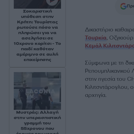
Προ
Σοκαριστική
υπόθεση στην
Κρήτη: Τουρίστας
ρωτούσε πόσο να
Δικαστήριο καθαιρε
πληρώσει για να
Τουρκία
, Οζγκιούρ
ασελγήσει σε
10χρονο κορίτσι - Το
Κεμάλ Κιλιτσντάρ
παιδί καθόταν
αμέριμνο σε αυλή
επιχείρησης
Σύμφωνα με τη δικ
Ρεπουμπλικανικού 
στην ηγεσία του C
Κιλιτσντάρογλου, ο
αρχηγία.
Μυστράς: Αλλαγή
στην υπερασπιστική
γραμμή του
55χρονου που
έκρυψε τον νεκρό