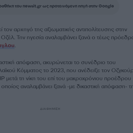
σθήκη του newsit.gr ως προτεινόμενη πηγή στην Google
ί τον αρχηγό της αξιωματικής αντιπολίτευσης στην
 Οζέλ. Την ηγεσία αναλαμβάνει ξανά ο τέως πρόεδρ
ογλου
.
αστική απόφαση, ακυρώνεται το συνέδριο του
Λαϊκού Κόμματος το 2023, που ανέδειξε τον Οζγκού
HP μετά τη νίκη του επί του μακροχρόνιου προέδρου
 οποίος αναλαμβάνει ξανά -με δικαστική απόφαση- τ
ΔΙΑΦΗΜΙΣΗ