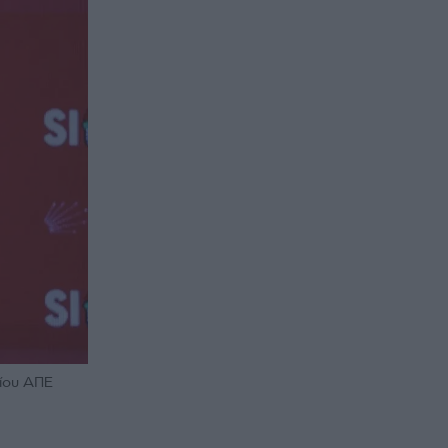
είου ΑΠΕ