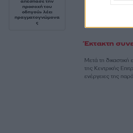
απέσπασε την
Παράλληλα, επανέρ
προσοχή του
οδηγού» λέει
Κιλιτσντάρογλου κα
πραγματογνώμονα
συνέδριο.
ς
Έκτακτη συν
Μετά τη δικαστική
της Κεντρικής Επι
ενέργειες της παρά