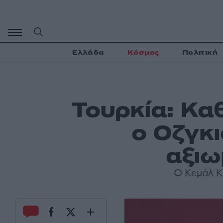
Μετάβαση
σε
περιεχόμενο
Ελλάδα
Κόσμος
Πολιτική
Τουρκία: Κα
ο Οζγκ
αξιω
Ο Κεμάλ Κ