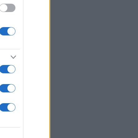
εσίας.
λίου,
ίου.