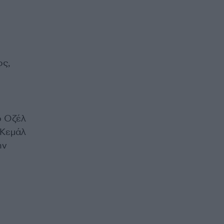
ος,
ρ Οζέλ
 Κεμάλ
ην