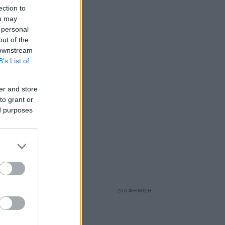
ection to
ou may
 personal
out of the
 downstream
B’s List of
er and store
to grant or
ed purposes
ΔΙΑΦΗΜΙΣΗ