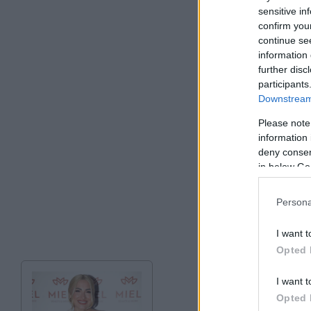
ημερομηνία».
sensitive in
confirm you
continue se
information 
further disc
participants
Downstream 
Please note
information 
deny consent
in below Go
Persona
I want t
Opted 
I want t
Opted 