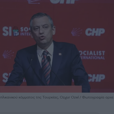
λικανικού κόμματος της Τουρκίας, Ozgur Ozel / Φωτογραφία αρχ