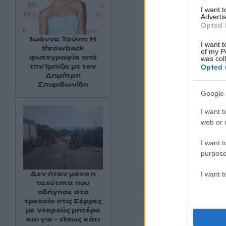
I want 
Advertis
Opted 
Ιωάννα Τούνη: Η
I want t
throwback
of my P
φωτογραφία από
was col
την Ίμπιζα με τον
Opted 
Δημήτρη
Σπυριδωνίδη
Google 
I want t
web or d
Επιστροφή Κ
I want t
purpose
Μετά τη δικαστική 
Δεν ήταν μόνο η
I want 
Σύμφωνα με το σκε
ταχύτητα που
οδήγησε στο
πρόεδρος Οζγκιούρ
τροχαίο στις Σέρρες
του Συμβουλίου το
με νεκρούς μητέρα
και γιο - «Ίσως κάτι