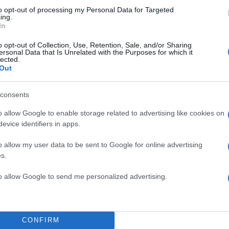
to opt-out of processing my Personal Data for Targeted
ing.
In
o opt-out of Collection, Use, Retention, Sale, and/or Sharing
ersonal Data that Is Unrelated with the Purposes for which it
lected.
Out
consents
o allow Google to enable storage related to advertising like cookies on
evice identifiers in apps.
ιλιτσντάρογλου
o allow my user data to be sent to Google for online advertising
s.
απόφαση, προβλέπεται αναδιάταξη της κομματικής ηγ
to allow Google to send me personalized advertising.
πτικό της υπόθεσης, τίθενται εκτός καθηκόντων ο
 Οζέλ, τα μέλη του Κεντρικού Εκτελεστικού Συμβου
υ Κόμματος και του Ανώτατου Πειθαρχικού Συμβουλ
CONFIRM