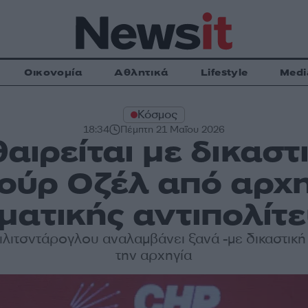
Οικονομία
Αθλητικά
Lifestyle
Medi
Κόσμος
18:34
Πέμπτη 21 Μαΐου 2026
θαιρείται με δικασ
ιούρ Οζέλ από αρχη
ματικής αντιπολίτ
ιλιτσντάρογλου αναλαμβάνει ξανά -με δικαστικ
την αρχηγία