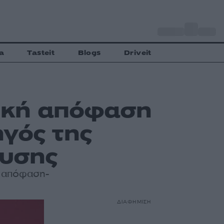
o
Αθήνα
31
C
a
Tasteit
Blogs
Driveit
τική απόφαση
γός της
ευσης
ή απόφαση-
ΔΙΑΦΗΜΙΣΗ