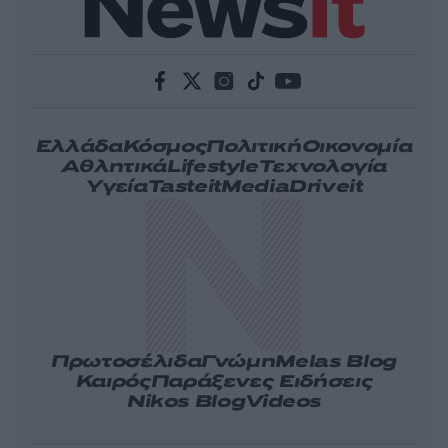
Ελλάδα
Κόσμος
Πολιτική
Οικονομία
Αθλητικά
Lifestyle
Τεχνολογία
Υγεία
Tasteit
Media
Driveit
Πρωτοσέλιδα
Γνώμη
Melas Blog
Καιρός
Παράξενες Ειδήσεις
Nikos Blog
Videos