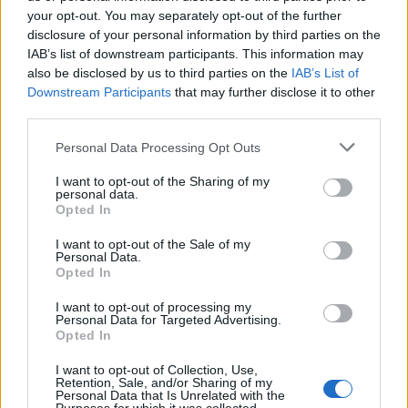
Πιο δημοφιλή
your opt-out. You may separately opt-out of the further
disclosure of your personal information by third parties on the
1
Κωνσταντίνος Αργυρός και Αλεξάνδρα
Νίκα κάνουν διακοπές με πολυτελές γιοτ
IAB’s list of downstream participants. This information may
με τα δύο παιδιά τους
also be disclosed by us to third parties on the
IAB’s List of
Downstream Participants
that may further disclose it to other
2
Η Άννα Βίσση ξετρελάθηκε με μπάντα που
third parties.
έπαιζε Τσιτσάνη στο Φισκάρδο και τους
πρότεινε συνεργασία
Please note that this website/app uses one or more Google
Personal Data Processing Opt Outs
3
Θρήνος για τον Λιονέλ Μέσι – Πέθανε ο
services and may gather and store information including but
πατέρας του, Χόρχε
not limited to your visit or usage behaviour. You may click to
I want to opt-out of the Sharing of my
personal data.
grant or deny consent to Google and its third-party tags to
4
Ελίζαμπεθ Ελέτσι και Νεκτάριος Λεμονίδης
Opted In
use your data for below specified purposes in below Google
πήγαν στον Άγιο Νεκτάριο Βούλας για να
πάρουν την ευχή για τον γιο τους
consent section.
I want to opt-out of the Sale of my
Personal Data.
5
Τζο Μπάιντεν: «Ο καρκίνος έχει εξαπλωθεί,
Opted In
είναι πολύ επώδυνο», λέει ο γιος του
I want to opt-out of processing my
Personal Data for Targeted Advertising.
Opted In
Πιο σχολιασμένα
I want to opt-out of Collection, Use,
Retention, Sale, and/or Sharing of my
Βγήκαν ξανά τα μαχαίρια στην Ελπίδα
96
Personal Data that Is Unrelated with the
για τη Δημοκρατία: «Καρυστιανού,