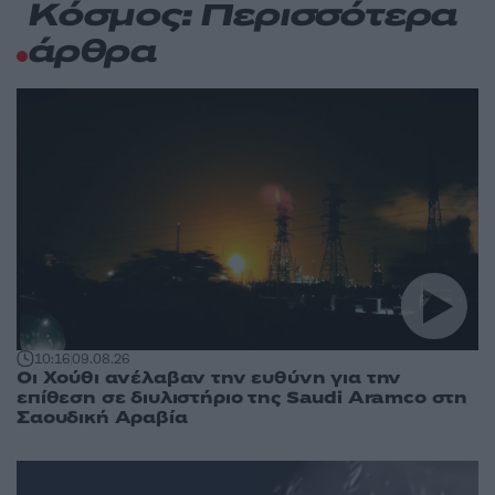
Κόσμος: Περισσότερα
άρθρα
10:16
09.08.26
Οι Χούθι ανέλαβαν την ευθύνη για την
επίθεση σε διυλιστήριο της Saudi Aramco στη
Σαουδική Αραβία