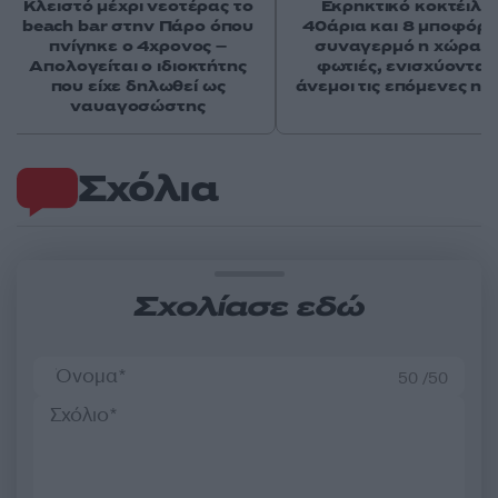
Κλειστό μέχρι νεοτέρας το
Εκρηκτικό κοκτέιλ μ
beach bar στην Πάρο όπου
40άρια και 8 μποφόρ -
πνίγηκε ο 4χρονος –
συναγερμό η χώρα γ
Απολογείται ο ιδιοκτήτης
φωτιές, ενισχύονται 
που είχε δηλωθεί ως
άνεμοι τις επόμενες ημ
ναυαγοσώστης
Σχόλια
Σχολίασε εδώ
50 /50