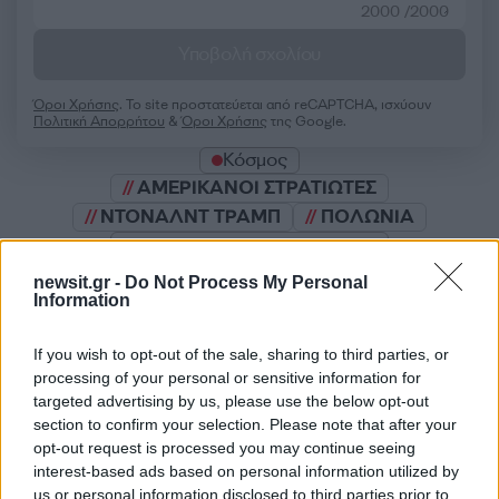
2000 /2000
Υποβολή σχολίου
Όροι Χρήσης
. Το site προστατεύεται από reCAPTCHA, ισχύουν
Πολιτική Απορρήτου
&
Όροι Χρήσης
της Google.
Κόσμος
ΑΜΕΡΙΚΑΝΟΙ ΣΤΡΑΤΙΩΤΕΣ
ΝΤΟΝΑΛΝΤ ΤΡΑΜΠ
ΠΟΛΩΝΙΑ
Share:
newsit.gr -
Do Not Process My Personal
Information
Ακολουθήστε το Νewsit.gr στο
Google News
και
ενημερωθείτε πρώτοι για όλη την ειδησεογραφία και τα
If you wish to opt-out of the sale, sharing to third parties, or
τελευταία νέα
της ημέρας
processing of your personal or sensitive information for
targeted advertising by us, please use the below opt-out
section to confirm your selection. Please note that after your
opt-out request is processed you may continue seeing
interest-based ads based on personal information utilized by
us or personal information disclosed to third parties prior to