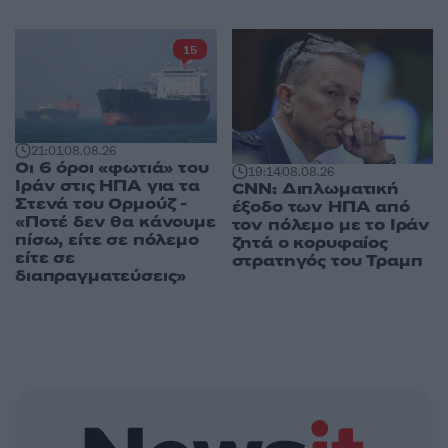
15
21:01
08.08.26
Οι 6 όροι «φωτιά» του
19:14
08.08.26
Ιράν στις ΗΠΑ για τα
CNN: Διπλωματική
Στενά του Ορμούζ -
έξοδο των ΗΠΑ από
«Ποτέ δεν θα κάνουμε
τον πόλεμο με το Ιράν
πίσω, είτε σε πόλεμο
ζητά ο κορυφαίος
είτε σε
στρατηγός του Τραμπ
διαπραγματεύσεις»