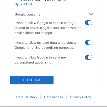
Purposes for which it was collected.
Γρατσία και Γαλανός μετέτρεψαν το
Opted Out
κίνημα σε φοβικό αρχηγικό κόμμα»
Απίστευτο κι όμως αληθινό -
Google consents
83
Aναστέλλονται τα τακτικά ραντεβού του
αγγειοχειρουργού του νοσοκομείου
I want to allow Google to enable storage
Χανίων επειδή κλάπηκε το μηχανάκι του
related to advertising like cookies on web or
γιατρού
device identifiers in apps.
ΕΛΑΣ: Ο Αλέξης Δέδες ο πρώτος
73
υποψήφιος βουλευτής του κόμματος –
I want to allow my user data to be sent to
Από τα διοικητικά της ΑΕΚ στην πολιτική
Google for online advertising purposes.
σκηνή
I want to allow Google to send me
Σούπερ μάρκετ: Νέες μειώσεις τιμών –
73
916 προϊόντα στην εθνική πρωτοβουλία,
personalized advertising.
ανάμεσά τους 130 σχολικά
Στην Κρήτη ο Κυριάκος Μητσοτάκης,
71
συνεχίζει τις ολιγοήμερες διακοπές του –
CONFIRM
Πού βρέθηκε το Σάββατο
Data Deletion
Data Access
Privacy Policy