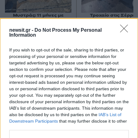
Μυστράς: 11 μήνες με
Τροχαίο στις Σέρρες
αναστολή στον 55χρονο
«Ξαφνικά μου ήρθε 
που έκρυβε τον νεκρό
αυτοκίνητο, προσπάθ
newsit.gr -
Do Not Process My Personal
πατέρα του σε καταψύκτη
να φύγω αριστερά» λέ
Information
– «Ήταν ο τελευταίος
οδηγός του φορτηγ
άνθρωπος μου και ήθελα
να τον βλέπω»
If you wish to opt-out of the sale, sharing to third parties, or
processing of your personal or sensitive information for
targeted advertising by us, please use the below opt-out
Σχόλια
section to confirm your selection. Please note that after your
opt-out request is processed you may continue seeing
interest-based ads based on personal information utilized by
us or personal information disclosed to third parties prior to
your opt-out. You may separately opt-out of the further
disclosure of your personal information by third parties on the
Σχολίασε εδώ
IAB’s list of downstream participants. This information may
also be disclosed by us to third parties on the
IAB’s List of
Downstream Participants
that may further disclose it to other
50 /50
third parties.