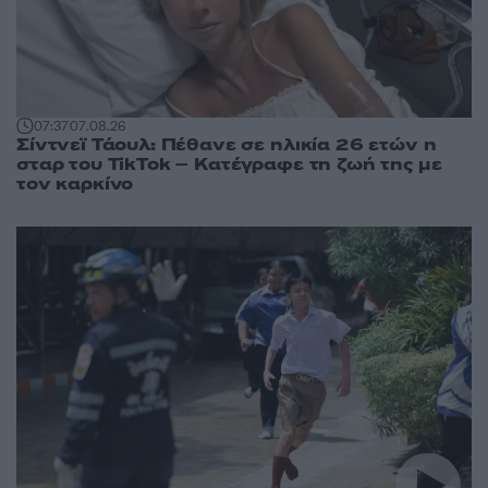
07:37
07.08.26
Σίντνεϊ Τάουλ: Πέθανε σε ηλικία 26 ετών η
σταρ του TikTok – Kατέγραφε τη ζωή της με
τον καρκίνο