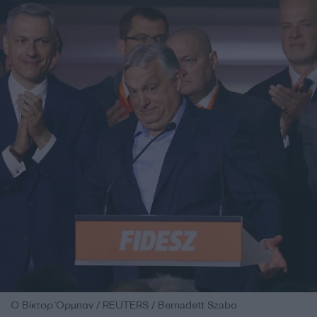
Ο Βίκτορ Όρμπαν / REUTERS / Bernadett Szabo