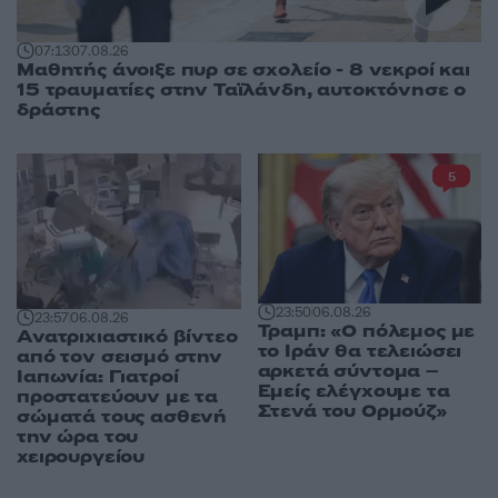
07:13
07.08.26
Μαθητής άνοιξε πυρ σε σχολείο - 8 νεκροί και
15 τραυματίες στην Ταϊλάνδη, αυτοκτόνησε ο
δράστης
5
23:50
06.08.26
23:57
06.08.26
Τραμπ: «Ο πόλεμος με
Ανατριχιαστικό βίντεο
το Ιράν θα τελειώσει
από τον σεισμό στην
αρκετά σύντομα –
Ιαπωνία: Γιατροί
Εμείς ελέγχουμε τα
προστατεύουν με τα
Στενά του Ορμούζ»
σώματά τους ασθενή
την ώρα του
χειρουργείου