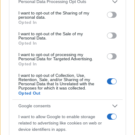
Please note that this website/app uses one or more Google
Personal Data Processing Opt Outs
services and may gather and store information including but
not limited to your visit or usage behaviour. You may click to
I want to opt-out of the Sharing of my
personal data.
grant or deny consent to Google and its third-party tags to
2000 /2000
Opted In
use your data for below specified purposes in below Google
consent section.
Υποβολή σχολίου
I want to opt-out of the Sale of my
Personal Data.
Opted In
Όροι Χρήσης
. Το site προστατεύεται από reCAPTCHA, ισχύουν
Πολιτική Απορρήτου
&
Όροι Χρήσης
της Google.
I want to opt-out of processing my
Personal Data for Targeted Advertising.
Κόσμος
Opted In
ΒΙΚΤΟΡ ΟΡΜΠΑΝ
ΟΥΓΓΑΡΙΑ
I want to opt-out of Collection, Use,
Retention, Sale, and/or Sharing of my
Share:
Personal Data that Is Unrelated with the
Purposes for which it was collected.
Opted Out
Ακολουθήστε το Νewsit.gr στο
Google News
και
ενημερωθείτε πρώτοι για όλη την ειδησεογραφία και τα
Google consents
τελευταία νέα
της ημέρας
I want to allow Google to enable storage
related to advertising like cookies on web or
device identifiers in apps.