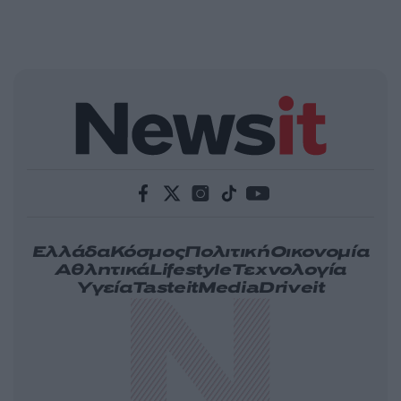
Ελλάδα
Κόσμος
Πολιτική
Οικονομία
Αθλητικά
Lifestyle
Τεχνολογία
Υγεία
Tasteit
Media
Driveit