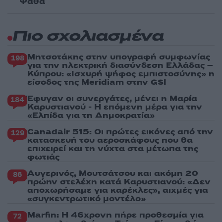
Ψάθα
Πιο σχολιασμένα
Μητσοτάκης στην υπογραφή συμφωνίας
198
για την ηλεκτρική διασύνδεση Ελλάδας –
Κύπρου: «Ισχυρή ψήφος εμπιστοσύνης» η
είσοδος της Meridiam στην GSI
Έφυγαν οι συνεργάτες, μένει η Μαρία
184
Καρυστιανού - Η επόμενη μέρα για την
«Ελπίδα για τη Δημοκρατία»
Canadair 515: Οι πρώτες εικόνες από την
129
κατασκευή του αεροσκάφους που θα
επιχειρεί και τη νύχτα στα μέτωπα της
φωτιάς
Αυγερινός, Μουτσάτσου και ακόμη 20
86
πρώην στελέχη κατά Καρυστιανού: «Δεν
αποχωρήσαμε για καρέκλες», αιχμές για
«συγκεντρωτικό μοντέλο»
Marfin: Η 46χρονη πήρε προθεσμία για
72