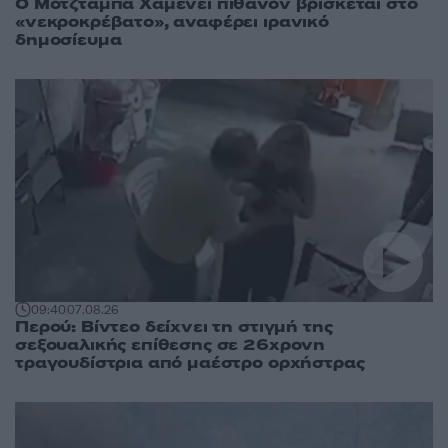
Ο Μοτζτάμπα Χαμενεΐ πιθανόν βρίσκεται στο
«νεκροκρέβατο», αναφέρει ιρανικό
δημοσίευμα
09:40
07.08.26
Περού: Βίντεο δείχνει τη στιγμή της
σεξουαλικής επίθεσης σε 26χρονη
τραγουδίστρια από μαέστρο ορχήστρας