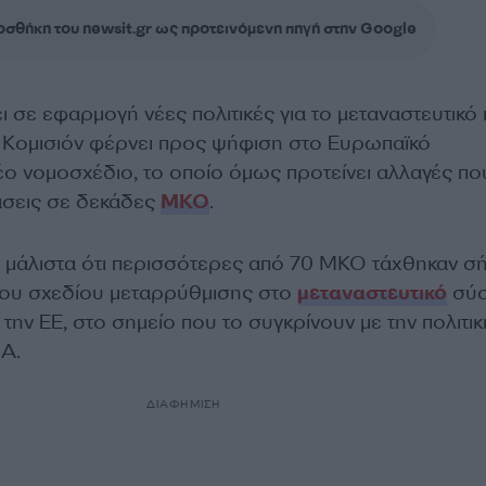
σθήκη του newsit.gr ως προτεινόμενη πηγή στην Google
ι σε εφαρμογή νέες πολιτικές για το μεταναστευτικό 
η Κομισιόν φέρνει προς ψήφιση στο Ευρωπαϊκό
έο νομοσχέδιο, το οποίο όμως προτείνει αλλαγές πο
άσεις σε δεκάδες
ΜΚΟ
.
κό μάλιστα ότι περισσότερες από 70 ΜΚΟ τάχθηκαν σ
 του σχεδίου μεταρρύθμισης στο
μεταναστευτικό
σύσ
 την ΕΕ, στο σημείο που το συγκρίνουν με την πολιτι
ΠΑ.
ΔΙΑΦΗΜΙΣΗ