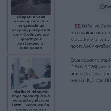
Προ
Σέρρες: Βίντεο
ντοκουμέντο από
Η
ΕΕ
θέλει να θέσε
το τροχαίο με
νεκρούς μητέρα και
στο πλαίσιο αυτό 
γιο – Ο οδηγός του
Κοινοβούλιο ένα ν
φορτηγού
κατέγραψε τη
προκαλούν αντιδρ
σύγκρουση
Είναι χαρατηριστι
(16.02.2026) κατά
που εξετάζεται από
ασκεί η ICE στις Η
Marfin: Η 46χρονη
πήρε προθεσμία για
να απολογηθεί την
Τρίτη – «Είναι αθώα,
συμμετείχε στη