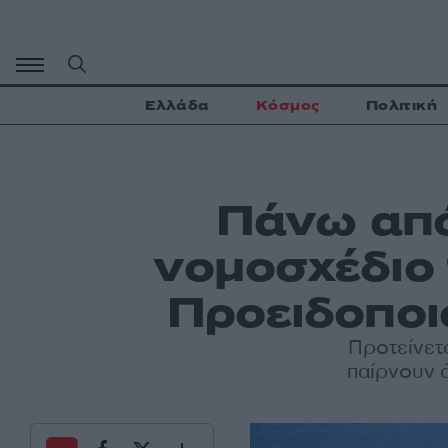
Μετάβαση
σε
περιεχόμενο
Ελλάδα
Κόσμος
Πολιτική
Πάνω από
νομοσχέδιο 
Προειδοποι
Προτείνετ
παίρνουν 