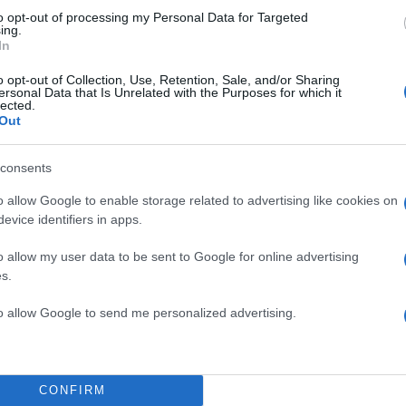
to opt-out of processing my Personal Data for Targeted
ing.
In
o opt-out of Collection, Use, Retention, Sale, and/or Sharing
ersonal Data that Is Unrelated with the Purposes for which it
lected.
Out
consents
o allow Google to enable storage related to advertising like cookies on
evice identifiers in apps.
o allow my user data to be sent to Google for online advertising
s.
to allow Google to send me personalized advertising.
 ότι η μεταρρύθμιση θα μπορούσε να οδηγήσει
στυνομικές επιδρομές» και μέτρα «φυλετικού προφίλ
φαρμόζει η ICE.
CONFIRM