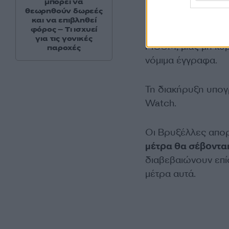
μπορεί να
θεωρηθούν δωρεές
«Δεν γίνεται να αγ
και να επιβληθεί
φόρος – Τι ισχυεί
αυτού του είδους τ
για τις γονικές
PICUM, μιας μη κυ
παροχές
νόμιμα έγγραφα.
Τη διακήρυξη υπογ
Watch.
Οι Βρυξέλλες απορρ
μέτρα θα σέβοντα
διαβεβαιώνουν επίσ
μέτρα αυτά.