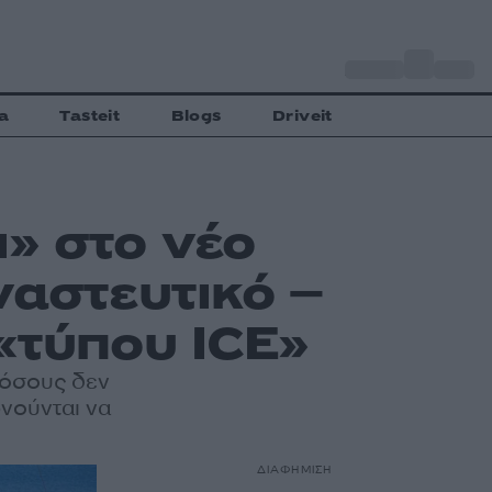
o
Αθήνα
33
C
a
Tasteit
Blogs
Driveit
» στο νέο
ναστευτικό –
«τύπου ICE»
 όσους δεν
νούνται να
ΔΙΑΦΗΜΙΣΗ