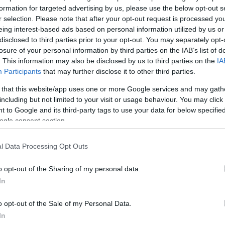
formation for targeted advertising by us, please use the below opt-out s
r selection. Please note that after your opt-out request is processed y
μισιόν προβλέπει επίσης αυστηρότερες κυρώσεις 
eing interest-based ads based on personal information utilized by us or
disclosed to third parties prior to your opt-out. You may separately opt-
ούνται να φύγουν από το ευρωπαϊκό έδαφος
, όπως
losure of your personal information by third parties on the IAB’s list of
μεγαλύτερο διάστημα ή την κατάσχεση των εγγράφων
. This information may also be disclosed by us to third parties on the
IA
Participants
that may further disclose it to other third parties.
ΔΙΑΦΗΜΙΣΗ
 that this website/app uses one or more Google services and may gath
including but not limited to your visit or usage behaviour. You may click 
 to Google and its third-party tags to use your data for below specifi
ogle consent section.
l Data Processing Opt Outs
o opt-out of the Sharing of my personal data.
In
o opt-out of the Sale of my Personal Data.
In