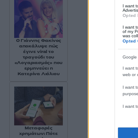
I want 
Advertis
Opted 
I want t
of my P
was col
Ο Γιάννης Φακίνος
Opted 
αποκάλυψε πώς
έγινε viral το
τραγούδι του
Google 
«Λογαριασμός» που
ερμηνεύει η
I want t
Κατερίνα Λιόλιου
web or d
I want t
purpose
I want 
Οι ΜΚΟ ανησυχούν
ενδεχομένως σε «α
Μεταφορές
τον τρόπο που τα ε
χρημάτων: Πότε