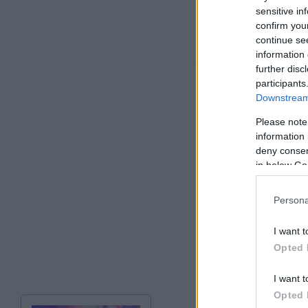
επιστροφών».
sensitive in
confirm you
Η
πρόταση της Κο
continue se
information 
εκείνους που αρν
further disc
κράτησή τους επί 
participants
Downstream 
Please note
information 
deny consent
in below Go
Persona
I want t
Opted 
I want t
Opted 