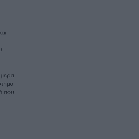
και
υ
ήμερα
τημα
κή που