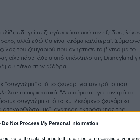
λίδι, οδηγεί το ζευγάρι κάτω από την εξέδρα, λέγον
πέροχο, αλλά εδώ θα είναι ακόμα καλύτερα”. Σύμφωνα
φίλος του ζευγαριού που ανήρτησε το βίντεο με το
ρας είχε πάρει άδεια από υπάλληλο της Disneyland γι
 γάμου πάνω στην εξέδρα.
ε “συγγνώμη” από το ζευγάρι για τον τρόπο που
λληλος το περιστατικό. “Λυπούμαστε για τον τρόπο
τήσαμε συγγνώμη από το εμπλεκόμενο ζευγάρι και
 επανορθώσουμε”, ανέφερε εκπρόσωπος της.
-
Do Not Process My Personal Information
ce on Earth…unless this loser is on duty
to opt-out of the sale, sharing to third parties, or processing of your per