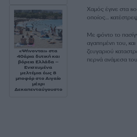
Χαμός έγινε στα so
οποίος… κατέστρε
Με φόντο το πασίγ
αγαπημένη του, και
ζευγαριού καταστρέ
«Ψήνονται» στα
40άρια δυτική και
περνά ανάμεσα τους
βόρεια Ελλάδα –
Ενισχυμένα
μελτέμια έως 8
μποφόρ στο Αιγαίο
μέχρι
Δεκαπενταύγουστο