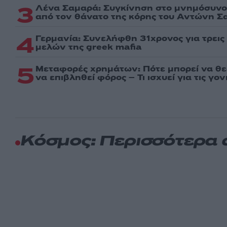
3
Λένα Σαμαρά: Συγκίνηση στο μνημόσυνο 
από τον θάνατο της κόρης του Αντώνη Σ
4
Γερμανία: Συνελήφθη 31χρονος για τρει
μελών της greek mafia
5
Μεταφορές χρημάτων: Πότε μπορεί να θ
να επιβληθεί φόρος – Τι ισχυεί για τις γο
Κόσμος: Περισσότερα