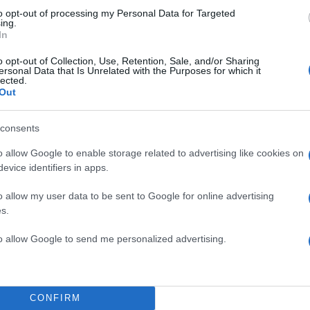
α
to opt-out of processing my Personal Data for Targeted
ing.
In
o opt-out of Collection, Use, Retention, Sale, and/or Sharing
ersonal Data that Is Unrelated with the Purposes for which it
lected.
Out
Σχολίασε εδώ
consents
50
o allow Google to enable storage related to advertising like cookies on
evice identifiers in apps.
o allow my user data to be sent to Google for online advertising
s.
2000 /
to allow Google to send me personalized advertising.
Υποβολή σχολίου
ροστατεύεται από reCAPTCHA, ισχύουν
Πολιτική Απορρήτου
&
Όροι Χρήσης
της
CONFIRM