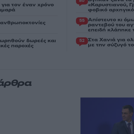
80
για τον έναν χρόνο
«Καρυστιανού, Γ
αμαρά
φοβικό αρχηγικ
Απίστευτο κι όμ
55
ς ανθρωποκτονίες
ραντεβού του αγ
επειδή κλάπηκε 
Στα Χανιά για ο
εωρηθούν δωρεές και
52
με την σύζυγό τ
νικές παροχές
 άρθρα