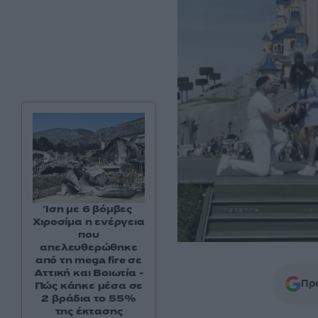
Ίση με 6 βόμβες
Χιροσίμα η ενέργεια
που
απελευθερώθηκε
από τη mega fire σε
Αττική και Βοιωτία -
Προ
Πώς κάηκε μέσα σε
2 βράδια το 55%
της έκτασης