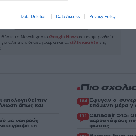
Κόσμος
ISNEYLAND
ΠΑΡΙΣΙ
ΠΡΟΤΑΣΗ ΓΑΜΟΥ
Data Deletion
Data Access
Privacy Policy
Share:
θήστε το Νewsit.gr στο
Google News
και ενημερωθείτε
 για όλη την ειδησεογραφία και τα
τελευταία νέα
της
ς
Πιο σχολι
α απολογηθεί την
Έφυγαν οι συνερ
184
δήλωση όπως και
επόμενη μέρα γι
Canadair 515: Ο
131
ίο με νεκρούς
αεροσκάφους που
 κατέγραψε τη
φωτιάς
Βγήκαν ξανά τα 