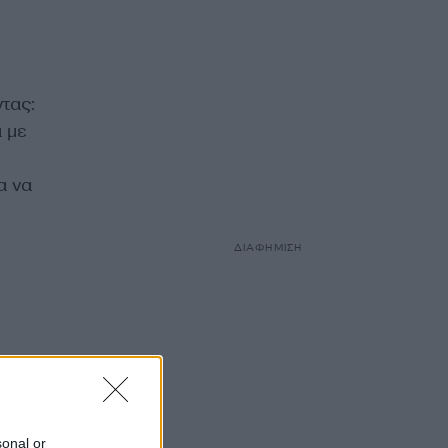
τας:
 με
α να
ΔΙΑΦΗΜΙΣΗ
sonal or