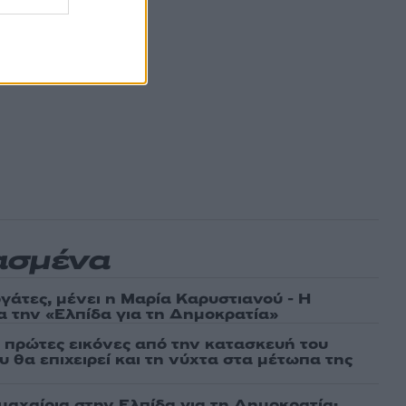
ασμένα
γάτες, μένει η Μαρία Καρυστιανού - Η
α την «Ελπίδα για τη Δημοκρατία»
ι πρώτες εικόνες από την κατασκευή του
 θα επιχειρεί και τη νύχτα στα μέτωπα της
μαχαίρια στην Ελπίδα για τη Δημοκρατία: