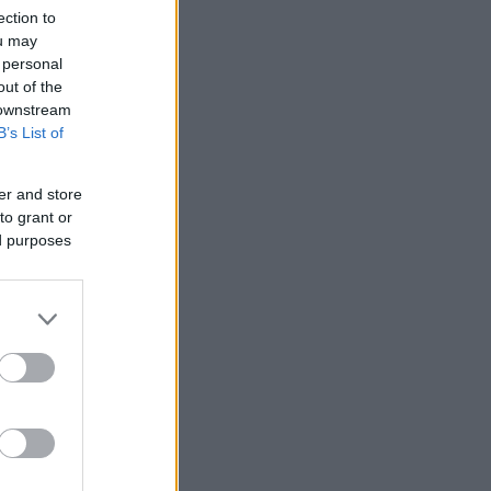
ection to
ou may
 personal
out of the
 downstream
B’s List of
er and store
to grant or
ed purposes