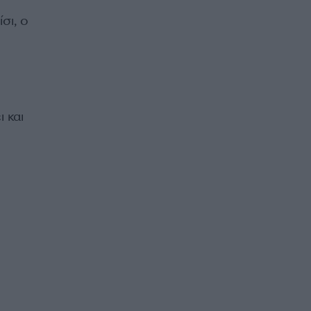
σι, ο
 και