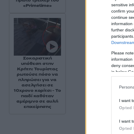
πρώτο τρέιλερ του
pic.twitter.co
sensitive in
«Primetime»
confirm you
— WHISTLE 
continue se
information 
further disc
participants
Downstream 
Please note
Σοκαριστική
information 
υπόθεση στην
deny consent
Κρήτη: Τουρίστας
in below Go
ρωτούσε πόσο να
πληρώσει για να
ασελγήσει σε
Persona
10χρονο κορίτσι - Το
παιδί καθόταν
I want t
αμέριμνο σε αυλή
επιχείρησης
Opted 
I want t
Opted 