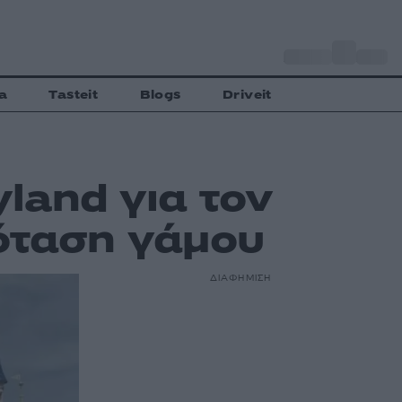
o
Αθήνα
27
C
a
Tasteit
Blogs
Driveit
land για τον
όταση γάμου
ΔΙΑΦΗΜΙΣΗ