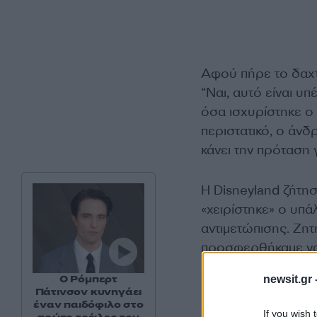
Αφού πήρε το δαχτυ
“Ναι, αυτό είναι υ
όσα ισχυρίστηκε ο 
περιστατικό, ο άνδ
κάνει την πρόταση
Η Disneyland ζήτησ
«χειρίστηκε» ο υπά
αντιμετώπισης. Ζη
προσφερθήκαμε να
Ο Ρόμπερτ
newsit.gr 
Πάτινσον κυνηγάει
The happiest pla
έναν παιδόφιλο στο
If you wish 