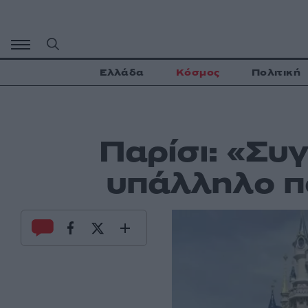
Μετάβαση
σε
περιεχόμενο
Ελλάδα
Κόσμος
Πολιτική
Παρίσι: «Συ
υπάλληλο π