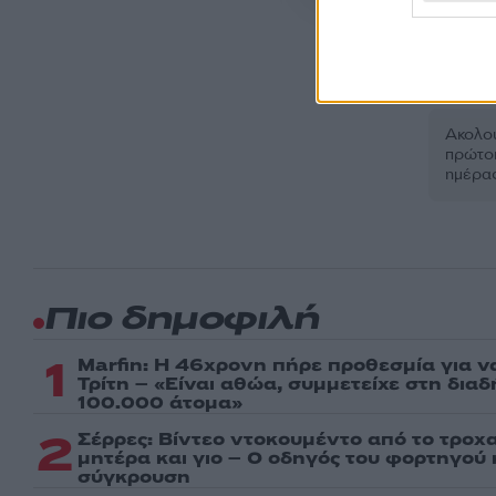
D
Ακολου
πρώτοι
ημέρα
Πιο δημοφιλή
1
Marfin: Η 46χρονη πήρε προθεσμία για ν
Τρίτη – «Είναι αθώα, συμμετείχε στη δια
100.000 άτομα»
2
Σέρρες: Βίντεο ντοκουμέντο από το τροχα
μητέρα και γιο – Ο οδηγός του φορτηγού
σύγκρουση