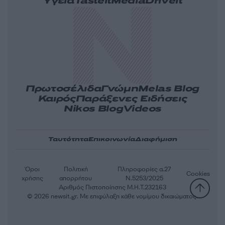
Υγεία
Tasteit
Media
Driveit
Πρωτοσέλιδα
Γνώμη
Melas Blog
Καιρός
Παράξενες Ειδήσεις
Nikos Blog
Videos
Ταυτότητα
Επικοινωνία
Διαφήμιση
Όροι
Πολιτική
Πληροφορίες α.27
Cookies
χρήσης
απορρήτου
Ν.5253/2025
Αριθμός Πιστοποίησης Μ.Η.Τ.232163
© 2026 newsit.gr. Με επιφύλαξη κάθε νομίμου δικαιώματος.