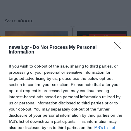
Αν τα χάσατε
Ανανεώθηκε πριν
2 ώρες
newsit.gr -
Do Not Process My Personal
Information
If you wish to opt-out of the sale, sharing to third parties, or
processing of your personal or sensitive information for
targeted advertising by us, please use the below opt-out
Σε πορτοκαλί συναγερμό
Οι Χούθι ανέλαβαν τ
section to confirm your selection. Please note that after your
για φωτιές η χώρα και τη
ευθύνη για την επίθεσ
opt-out request is processed you may continue seeing
Δευτέρα: Στα 9 μποφόρ οι
διυλιστήριο της Saud
interest-based ads based on personal information utilized by
άνεμοι – Πάνω από 400
Aramco στη Σαουδι
us or personal information disclosed to third parties prior to
πυρκαγιές σε 10 ημέρες
Αραβία
your opt-out. You may separately opt-out of the further
disclosure of your personal information by third parties on the
IAB’s list of downstream participants. This information may
Σχόλια
also be disclosed by us to third parties on the
IAB’s List of