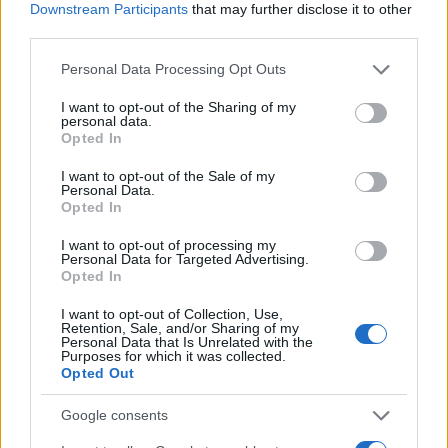
Downstream Participants
that may further disclose it to other
third parties.
Please note that this website/app uses one or more Google
Personal Data Processing Opt Outs
services and may gather and store information including but
Σχολίασε εδώ
not limited to your visit or usage behaviour. You may click to
I want to opt-out of the Sharing of my
personal data.
grant or deny consent to Google and its third-party tags to
Opted In
use your data for below specified purposes in below Google
50 /50
consent section.
I want to opt-out of the Sale of my
Personal Data.
Opted In
I want to opt-out of processing my
Personal Data for Targeted Advertising.
2000 /2000
Opted In
Υποβολή σχολίου
I want to opt-out of Collection, Use,
Retention, Sale, and/or Sharing of my
Personal Data that Is Unrelated with the
Purposes for which it was collected.
Όροι Χρήσης
. Το site προστατεύεται από reCAPTCHA, ισχύουν
Πολιτική Απορρήτου
&
Όροι Χρήσης
της Google.
Opted Out
Κόσμος
Google consents
ΒΡΑΖΙΛΙΑ
ΔΙΑΡΡΟΗ ΑΕΡΙΟΥ
ΕΚΡΗΞΗ