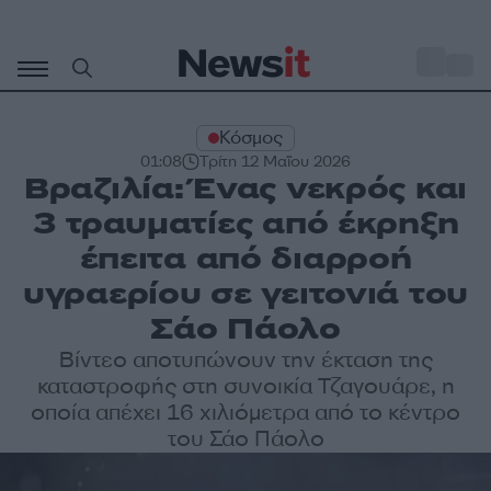
Μετάβαση
σε
o
32
περιεχόμενο
Κόσμος
01:08
Τρίτη 12 Μαΐου 2026
Βραζιλία: Ένας νεκρός και
3 τραυματίες από έκρηξη
έπειτα από διαρροή
υγραερίου σε γειτονιά του
Σάο Πάολο
Βίντεο αποτυπώνουν την έκταση της
καταστροφής στη συνοικία Τζαγουάρε, η
οποία απέχει 16 χιλιόμετρα από το κέντρο
του Σάο Πάολο