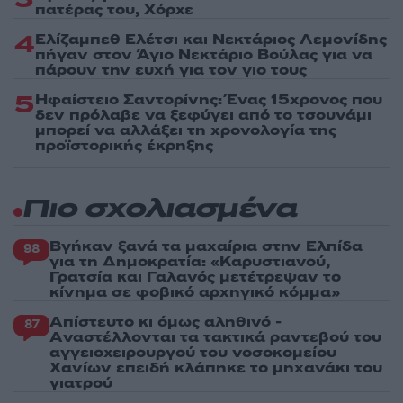
πατέρας του, Χόρχε
4
Ελίζαμπεθ Ελέτσι και Νεκτάριος Λεμονίδης
πήγαν στον Άγιο Νεκτάριο Βούλας για να
πάρουν την ευχή για τον γιο τους
5
Ηφαίστειο Σαντορίνης: Ένας 15χρονος που
δεν πρόλαβε να ξεφύγει από το τσουνάμι
μπορεί να αλλάξει τη χρονολογία της
προϊστορικής έκρηξης
Πιο σχολιασμένα
Βγήκαν ξανά τα μαχαίρια στην Ελπίδα
98
για τη Δημοκρατία: «Καρυστιανού,
Γρατσία και Γαλανός μετέτρεψαν το
κίνημα σε φοβικό αρχηγικό κόμμα»
Απίστευτο κι όμως αληθινό -
87
Aναστέλλονται τα τακτικά ραντεβού του
αγγειοχειρουργού του νοσοκομείου
Χανίων επειδή κλάπηκε το μηχανάκι του
γιατρού