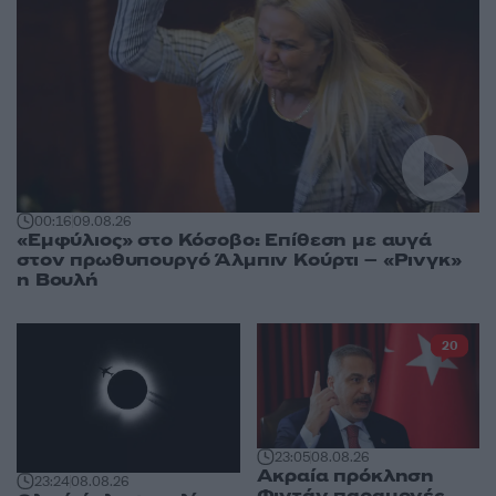
00:16
09.08.26
«Εμφύλιος» στο Κόσοβο: Επίθεση με αυγά
στον πρωθυπουργό Άλμπιν Κούρτι – «Ρινγκ»
η Βουλή
20
23:05
08.08.26
Ακραία πρόκληση
23:24
08.08.26