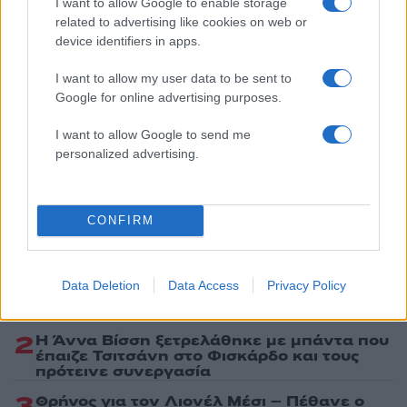
I want to allow Google to enable storage
ΣΑΟ ΠΑΟΛΟ
related to advertising like cookies on web or
device identifiers in apps.
Share:
I want to allow my user data to be sent to
Ακολουθήστε το Νewsit.gr στο
Google News
και
Google for online advertising purposes.
ενημερωθείτε πρώτοι για όλη την ειδησεογραφία και τα
τελευταία νέα
της ημέρας
I want to allow Google to send me
personalized advertising.
CONFIRM
Πιο δημοφιλή
1
Κωνσταντίνος Αργυρός και Αλεξάνδρα
Data Deletion
Data Access
Privacy Policy
Νίκα κάνουν διακοπές με πολυτελές γιοτ
με τα δύο παιδιά τους
2
Η Άννα Βίσση ξετρελάθηκε με μπάντα που
έπαιζε Τσιτσάνη στο Φισκάρδο και τους
πρότεινε συνεργασία
3
Θρήνος για τον Λιονέλ Μέσι – Πέθανε ο