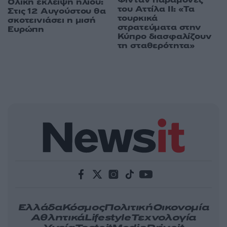
Φιντάν παραμονές
Ολική έκλειψη ηλίου:
του Αττίλα ΙΙ: «Τα
Στις 12 Αυγούστου θα
τουρκικά
σκοτεινιάσει η μισή
στρατεύματα στην
Ευρώπη
Κύπρο διασφαλίζουν
τη σταθερότητα»
Ελλάδα
Κόσμος
Πολιτική
Οικονομία
Αθλητικά
Lifestyle
Τεχνολογία