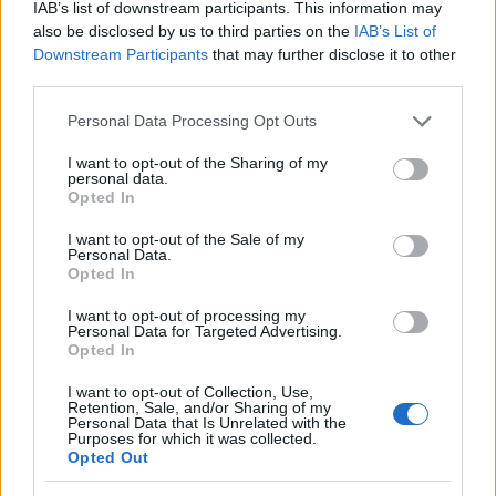
IAB’s list of downstream participants. This information may
σύστημα ασφαλείας
με
επισφαλή τρόπο
ή σε
also be disclosed by us to third parties on the
IAB’s List of
Downstream Participants
that may further disclose it to other
μια μη ενδεδειγμένη χρονική στιγμή. Κανένα
third parties.
άτομο που αποτελεί κίνδυνο για τη δημόσια
υγεία δεν θα κυκλοφορήσει στους δρόμους της
Please note that this website/app uses one or more Google
Personal Data Processing Opt Outs
services and may gather and store information including but
Ομάχα ή αλλού», διαβεβαίωσε κατά τη διάρκεια
not limited to your visit or usage behaviour. You may click to
I want to opt-out of the Sharing of my
της συνέντευξης Τύπου ο κυβερνήτης της
personal data.
grant or deny consent to Google and its third-party tags to
Opted In
Νεμπράσκα Τζιμ Πίλεν.
use your data for below specified purposes in below Google
consent section.
I want to opt-out of the Sale of my
Personal Data.
«Όλα θα πάνε καλά»
Opted In
I want to opt-out of processing my
Personal Data for Targeted Advertising.
Οι Αμερικανοί επιβάτες
απομακρύνθηκαν
από
Opted In
το
κρουαζιερόπλοιο
από τα Κανάρια Νησιά στην
Ισπανία, όπου το πλοίο έκανε στάση.
I want to opt-out of Collection, Use,
Retention, Sale, and/or Sharing of my
Personal Data that Is Unrelated with the
Purposes for which it was collected.
«Ελπίζω πως όλα θα πάνε καλά»
, δήλωσε ο
Opted Out
Ντόναλντ Τραμπ από το Οβάλ Γραφείο του