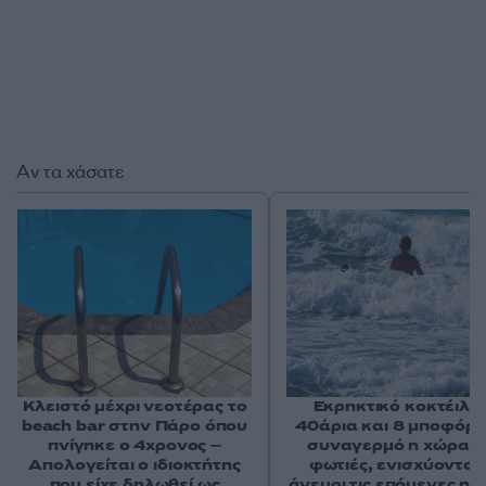
Αν τα χάσατε
Κλειστό μέχρι νεοτέρας το
Εκρηκτικό κοκτέιλ μ
beach bar στην Πάρο όπου
40άρια και 8 μποφόρ -
πνίγηκε ο 4χρονος –
συναγερμό η χώρα γ
Απολογείται ο ιδιοκτήτης
φωτιές, ενισχύονται 
που είχε δηλωθεί ως
άνεμοι τις επόμενες ημ