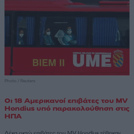
Photo / Reuters
Οι 18 Αμερικανοί επιβάτες του MV
Hondius υπό παρακολούθηση στις
ΗΠΑ
Δέκα οκτώ επιβάτες του MV Hondius τέθηκαν