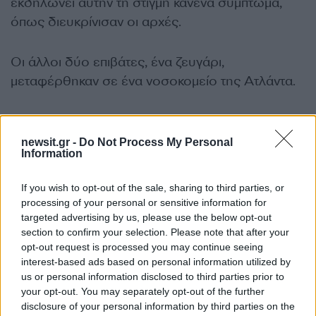
εκδηλώνει αυτήν τη στιγμή κανένα σύμπτωμα,
όπως διευκρίνισαν οι αρχές.
Οι άλλοι δύο επιβάτες, ένα ζευγάρι,
μεταφέρθηκαν σε ένα νοσοκομείο της Ατλάντα.
Βρίσκονται επίσης σε μια
μονάδα βιολογικής
καραντίνας,
αφού ένας εξ αυτών εκδήλωσε
newsit.gr -
Do Not Process My Personal
Information
συμπτώματα.
If you wish to opt-out of the sale, sharing to third parties, or
Όλοι οι επιβάτες θα παραμείνουν υπό
processing of your personal or sensitive information for
παρακολούθηση για τουλάχιστον κάποιες
targeted advertising by us, please use the below opt-out
section to confirm your selection. Please note that after your
ημέρες, για όσο διεξάγονται εξετάσεις,
opt-out request is processed you may continue seeing
σύμφωνα με τις αρχές.
interest-based ads based on personal information utilized by
us or personal information disclosed to third parties prior to
your opt-out. You may separately opt-out of the further
«Εργαζόμαστε προκειμένου να
διασφαλίσουμε
disclosure of your personal information by third parties on the
πως κανείς δεν θα
αποχωρήσει
από αυτό το