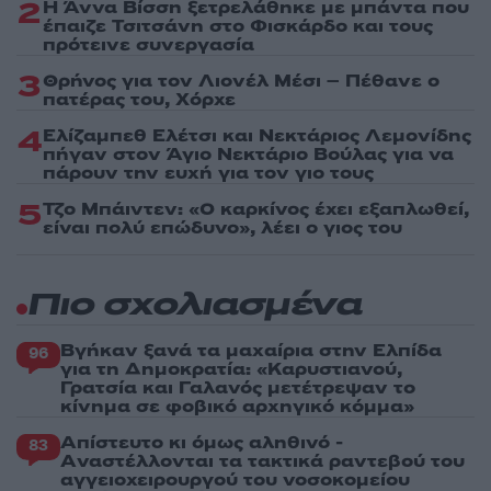
2
Η Άννα Βίσση ξετρελάθηκε με μπάντα που
έπαιζε Τσιτσάνη στο Φισκάρδο και τους
πρότεινε συνεργασία
3
Θρήνος για τον Λιονέλ Μέσι – Πέθανε ο
πατέρας του, Χόρχε
4
Ελίζαμπεθ Ελέτσι και Νεκτάριος Λεμονίδης
πήγαν στον Άγιο Νεκτάριο Βούλας για να
πάρουν την ευχή για τον γιο τους
5
Τζο Μπάιντεν: «Ο καρκίνος έχει εξαπλωθεί,
είναι πολύ επώδυνο», λέει ο γιος του
Πιο σχολιασμένα
Βγήκαν ξανά τα μαχαίρια στην Ελπίδα
96
για τη Δημοκρατία: «Καρυστιανού,
Γρατσία και Γαλανός μετέτρεψαν το
κίνημα σε φοβικό αρχηγικό κόμμα»
Απίστευτο κι όμως αληθινό -
83
Aναστέλλονται τα τακτικά ραντεβού του
αγγειοχειρουργού του νοσοκομείου