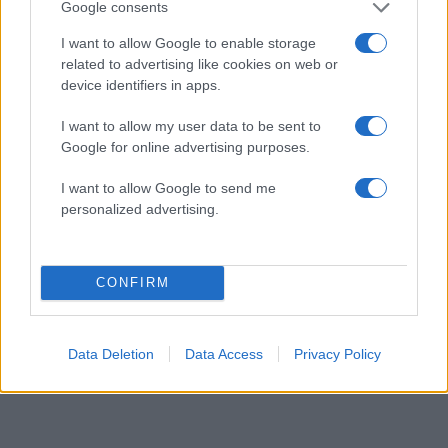
Google consents
Λευκού Οίκου.
I want to allow Google to enable storage
related to advertising like cookies on web or
«Φαίνεται πως δεν είναι εύκολο να μεταδοθεί (…).
device identifiers in apps.
Ζούμε με αυτό εδώ και πολλά χρόνια και
I want to allow my user data to be sent to
πιστεύουμε πως βρισκόμαστε σε πολύ καλή
Google for online advertising purposes.
κατάσταση», συμπλήρωσε ο Αμερικανός
πρόεδρος, ο οποίος είπε πως δεν έχει
I want to allow Google to send me
μετανιώσει για την απόφασή του να
personalized advertising.
αποχωρήσουν οι ΗΠΑ από τον Παγκόσμιο
Οργανισμό Υγείας.
CONFIRM
ΔΙΑΦΗΜΙΣΗ
Data Deletion
Data Access
Privacy Policy