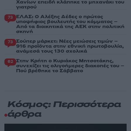
Χανίων επειδή κλάπηκε το μηχανάκι του
γιατρού
ΕΛΑΣ: Ο Αλέξης Δέδες ο πρώτος
73
υποψήφιος βουλευτής του κόμματος –
Από τα διοικητικά της ΑΕΚ στην πολιτική
σκηνή
Σούπερ μάρκετ: Νέες μειώσεις τιμών –
73
916 προϊόντα στην εθνική πρωτοβουλία,
ανάμεσά τους 130 σχολικά
Στην Κρήτη ο Κυριάκος Μητσοτάκης,
62
συνεχίζει τις ολιγοήμερες διακοπές του –
Πού βρέθηκε το Σάββατο
Κόσμος: Περισσότερα
άρθρα