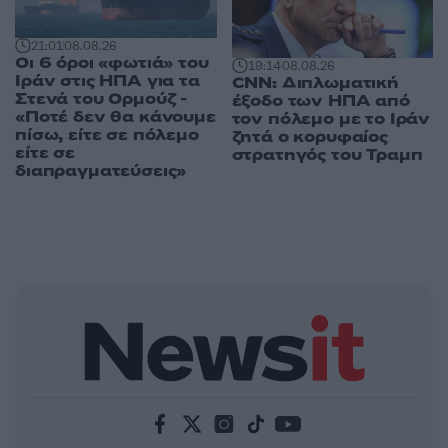
21:01
08.08.26
Οι 6 όροι «φωτιά» του
19:14
08.08.26
Ιράν στις ΗΠΑ για τα
CNN: Διπλωματική
Στενά του Ορμούζ -
έξοδο των ΗΠΑ από
«Ποτέ δεν θα κάνουμε
τον πόλεμο με το Ιράν
πίσω, είτε σε πόλεμο
ζητά ο κορυφαίος
είτε σε
στρατηγός του Τραμπ
διαπραγματεύσεις»