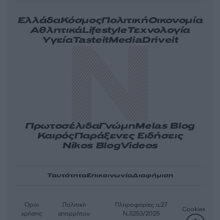
Ελλάδα
Κόσμος
Πολιτική
Οικονομία
Αθλητικά
Lifestyle
Τεχνολογία
Υγεία
Tasteit
Media
Driveit
Πρωτοσέλιδα
Γνώμη
Melas Blog
Καιρός
Παράξενες Ειδήσεις
Nikos Blog
Videos
Ταυτότητα
Επικοινωνία
Διαφήμιση
Όροι
Πολιτική
Πληροφορίες α.27
Cookies
χρήσης
απορρήτου
Ν.5253/2025