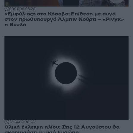
00:16
09.08.26
«Εμφύλιος» στο Κόσοβο: Επίθεση με αυγά
στον πρωθυπουργό Άλμπιν Κούρτι – «Ρινγκ»
η Βουλή
23:24
08.08.26
Ολική έκλειψη ηλίου: Στις 12 Αυγούστου θα
σκοτεινιάσει η μισή Ευρώπη