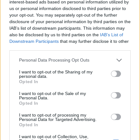
interest-based ads based on personal information utilized by
us or personal information disclosed to third parties prior to
your opt-out. You may separately opt-out of the further
disclosure of your personal information by third parties on the
IAB’s list of downstream participants. This information may
also be disclosed by us to third parties on the
IAB’s List of
Downstream Participants
that may further disclose it to other
third parties.
Please note that this website/app uses one or more Google
Personal Data Processing Opt Outs
services and may gather and store information including but
Αν τα χάσατε
not limited to your visit or usage behaviour. You may click to
I want to opt-out of the Sharing of my
personal data.
grant or deny consent to Google and its third-party tags to
Opted In
use your data for below specified purposes in below Google
consent section.
I want to opt-out of the Sale of my
Personal Data.
Opted In
I want to opt-out of processing my
Personal Data for Targeted Advertising.
Opted In
«Αφιέρωσε τη ζωή της στο
Πρόσκρουση πυραύλου
I want to opt-out of Collection, Use,