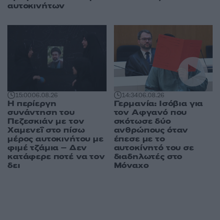
αυτοκινήτων
15:00
06.08.26
14:34
06.08.26
Η περίεργη
Γερμανία: Ισόβια για
συνάντηση του
τον Αφγανό που
Πεζεσκιάν με τον
σκότωσε δύο
Χαμενεΐ στο πίσω
ανθρώπους όταν
μέρος αυτοκινήτου με
έπεσε με το
φιμέ τζάμια – Δεν
αυτοκίνητό του σε
κατάφερε ποτέ να τον
διαδηλωτές στο
δει
Μόναχο