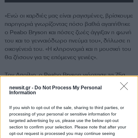
«Ενώ οι καρδιές μας είναι ραγισμένες, βρίσκουμε
παρηγοριά γνωρίζοντας πόσο βαθιά αγαπήθηκε
ο Peabo Bryson και πόσες ζωές άγγιξαν η φωνή
του και το γενναιόδωρο πνεύμα του», δήλωσε η
οικογένειά του. «Η κληρονομιά και η μουσική του
θα ζήσουν για τις επόμενες γενιές».
Τον Απρίλιο, ο Peabo Bryson γιόρτασε τα 75α
γενέθλιά του και μοιράστηκε φωτογραφίες από
newsit.gr -
Do Not Process My Personal
τον εορτασμό του με την οικογένεια και τους
Information
φίλους του στα μέσα κοινωνικής δικτύωσης.
If you wish to opt-out of the sale, sharing to third parties, or
ΔΙΑΦΗΜΙΣΗ
processing of your personal or sensitive information for
targeted advertising by us, please use the below opt-out
section to confirm your selection. Please note that after your
opt-out request is processed you may continue seeing