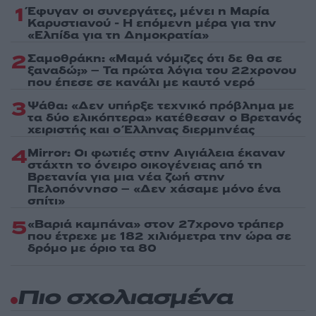
1
Έφυγαν οι συνεργάτες, μένει η Μαρία
Καρυστιανού - Η επόμενη μέρα για την
«Ελπίδα για τη Δημοκρατία»
2
Σαμοθράκη: «Μαμά νόμιζες ότι δε θα σε
ξαναδώ;» – Τα πρώτα λόγια του 22χρονου
που έπεσε σε κανάλι με καυτό νερό
3
Ψάθα: «Δεν υπήρξε τεχνικό πρόβλημα με
τα δύο ελικόπτερα» κατέθεσαν ο Βρετανός
χειριστής και ο Έλληνας διερμηνέας
4
Mirror: Οι φωτιές στην Αιγιάλεια έκαναν
στάχτη το όνειρο οικογένειας από τη
Βρετανία για μια νέα ζωή στην
Πελοπόννησο – «Δεν χάσαμε μόνο ένα
σπίτι»
5
«Βαριά καμπάνα» στον 27χρονο τράπερ
που έτρεχε με 182 χιλιόμετρα την ώρα σε
δρόμο με όριο τα 80
Πιο σχολιασμένα