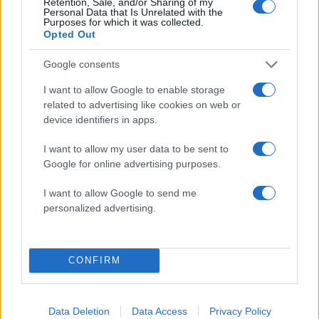
να βοηθά ανθρώπους που
SpaceX στη Σελήνη: 
Retention, Sale, and/or Sharing of my
Personal Data that Is Unrelated with the
είχαν ανάγκη» - Η πρώτη
εικόνες πριν και μετ
Purposes for which it was collected.
δήλωση της οικογένειας
Opted Out
της 38χρονης Λίζα που
βρέθηκε νεκρή στην
Google consents
Κυψέλη
I want to allow Google to enable storage
related to advertising like cookies on web or
Σχόλια
device identifiers in apps.
I want to allow my user data to be sent to
Google for online advertising purposes.
Σχολίασε εδώ
I want to allow Google to send me
personalized advertising.
50 /50
CONFIRM
Data Deletion
Data Access
Privacy Policy