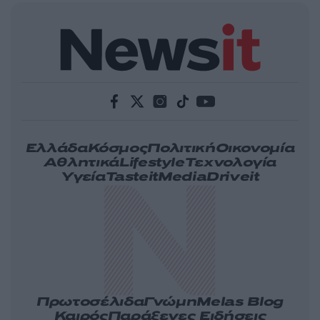
Ελλάδα
Κόσμος
Πολιτική
Οικονομία
Αθλητικά
Lifestyle
Τεχνολογία
Υγεία
Tasteit
Media
Driveit
Πρωτοσέλιδα
Γνώμη
Melas Blog
Καιρός
Παράξενες Ειδήσεις