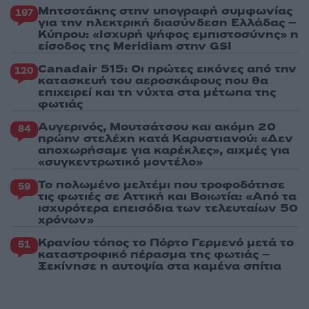
Μητσοτάκης στην υπογραφή συμφωνίας
197
για την ηλεκτρική διασύνδεση Ελλάδας –
Κύπρου: «Ισχυρή ψήφος εμπιστοσύνης» η
είσοδος της Meridiam στην GSI
Canadair 515: Οι πρώτες εικόνες από την
120
κατασκευή του αεροσκάφους που θα
επιχειρεί και τη νύχτα στα μέτωπα της
φωτιάς
Αυγερινός, Μουτσάτσου και ακόμη 20
84
πρώην στελέχη κατά Καρυστιανού: «Δεν
αποχωρήσαμε για καρέκλες», αιχμές για
«συγκεντρωτικό μοντέλο»
Το πολωμένο μελτέμι που τροφοδότησε
59
τις φωτιές σε Αττική και Βοιωτία: «Από τα
ισχυρότερα επεισόδια των τελευταίων 50
χρόνων»
Κρανίου τόπος το Πόρτο Γερμενό μετά το
51
καταστροφικό πέρασμα της φωτιάς –
Ξεκίνησε η αυτοψία στα καμένα σπίτια