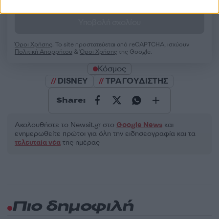
2000 /2000
Υποβολή σχολίου
Όροι Χρήσης
. Το site προστατεύεται από reCAPTCHA, ισχύουν
Πολιτική Απορρήτου
&
Όροι Χρήσης
της Google.
Κόσμος
DISNEY
ΤΡΑΓΟΥΔΙΣΤΗΣ
Share:
Ακολουθήστε το Νewsit.gr στο
Google News
και
ενημερωθείτε πρώτοι για όλη την ειδησεογραφία και τα
τελευταία νέα
της ημέρας
Πιο δημοφιλή