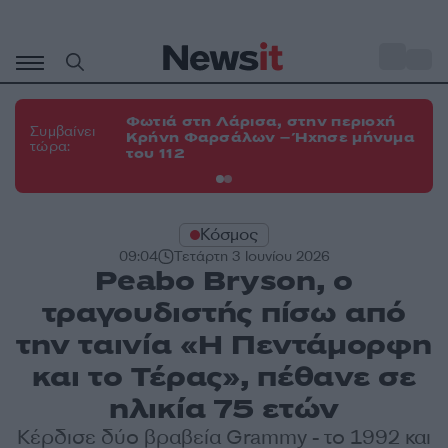
Μετάβαση
σε
o
34
περιεχόμενο
Φωτιά στη Λάρισα, στην περιοχή
Φω
Συμβαίνει
Κρήνη Φαρσάλων – Ήχησε μήνυμα
Κο
τώρα:
του 112
α
Κόσμος
09:04
Τετάρτη 3 Ιουνίου 2026
Peabo Bryson, o
τραγουδιστής πίσω από
την ταινία «Η Πεντάμορφη
και το Τέρας», πέθανε σε
ηλικία 75 ετών
Κέρδισε δύο βραβεία Grammy - το 1992 και