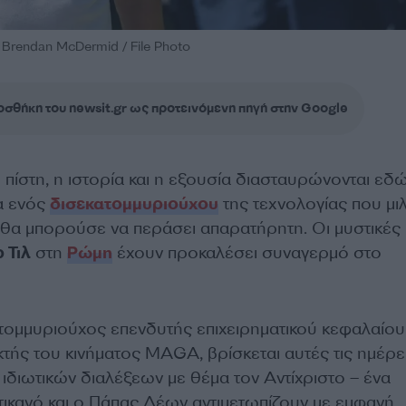
 Brendan McDermid / File Photo
σθήκη του newsit.gr ως προτεινόμενη πηγή στην Google
 πίστη, η ιστορία και η εξουσία διασταυρώνονται εδώ
α ενός
δισεκατομμυριούχου
της τεχνολογίας που μιλ
ν θα μπορούσε να περάσει απαρατήρητη. Οι μυστικές
 Τιλ
στη
Ρώμη
έχουν προκαλέσει συναγερμό στο
ατομμυριούχος επενδυτής επιχειρηματικού κεφαλαίου 
τής του κινήματος MAGA, βρίσκεται αυτές τις ημέρε
 ιδιωτικών διαλέξεων με θέμα τον Αντίχριστο – ένα
τικανό και ο Πάπας Λέων αντιμετωπίζουν με εμφανή