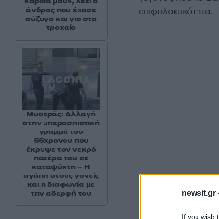
καρδιά μου», λέει ο
επιφυλακτικότητα.
άνδρας που έχασε
σύζυγο και γιο στο
τροχαίο
Μυστράς: Αλλαγή
στην υπερασπιστική
γραμμή του
55χρονου που
έκρυψε τον νεκρό
πατέρα του σε
καταψύκτη – Η
αγάπη στους γονείς
και η διαφωνία με
Οι ομιλίες του πρ
newsit.gr 
την αδερφή του
άγνωστη τοποθεσ
If you wish 