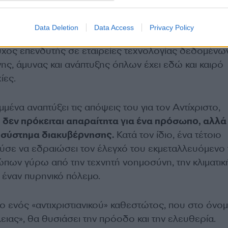
Data Deletion
Data Access
Privacy Policy
χος επενδυτής σε εταιρείες τεχνολογίας δεδομένων
ης, άμυνας και ανάπτυξης όπλων έχει εδώ και καιρό
ίες.
μμένα αναπτύξει τις απόψεις του για τον Αντίχριστο,
ι
δεν πρόκειται απαραίτητα για ένα πρόσωπο, αλλά
ο σύστημα διακυβέρνησης.
Κατά τον ίδιο, ένα τέτοιο
σε να εδραιώσει τον έλεγχό του εκμεταλλευόμενο
ων γύρω από την τεχνητή νοημοσύνη, την κλιματικ
 έναν πυρηνικό πόλεμο.
νο ενός «αντιχριστιανικού» καθεστώτος, που στο όνομ
ειας», θα θυσιάσει την πρόοδο και την ελευθερία.