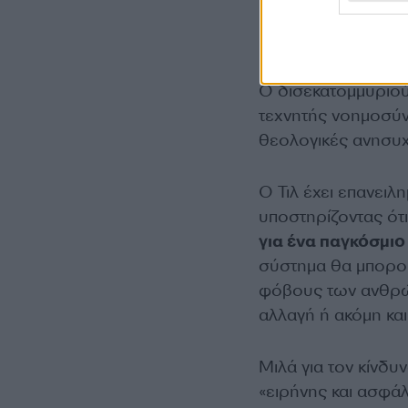
Ο δισεκατομμυριού
τεχνητής νοημοσύν
θεολογικές ανησυχ
Ο Τιλ έχει επανειλη
υποστηρίζοντας ότ
για ένα παγκόσμι
σύστημα θα μπορού
φόβους των ανθρώπ
αλλαγή ή ακόμη και
Μιλά για τον κίνδυ
«ειρήνης και ασφάλ