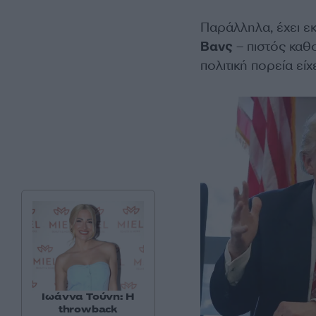
Παράλληλα, έχει ε
Βανς
– πιστός καθο
πολιτική πορεία είχ
Ιωάννα Τούνη: Η
throwback