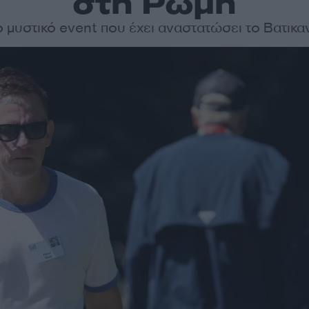
στη Ρώμη
ο μυστικό event που έχει αναστατώσει το Βατικα