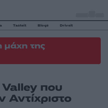
o
Αθήνα
35
C
a
Tasteit
Blogs
Driveit
 μάχη της
 Valley που
ον Αντίχριστο