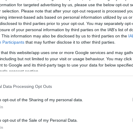
ληση που περιήλθε στο Associated Press,
ο συνιδ
formation for targeted advertising by us, please use the below opt-out s
r selection. Please note that after your opt-out request is processed y
antir Technologies
– μιας εταιρείας που χτίστηκε με
eing interest-based ads based on personal information utilized by us or
, συνεργάστηκε με το Ισραήλ και παρομοιάζεται με τ
disclosed to third parties prior to your opt-out. You may separately opt-
ου ελέγχει την εποχή μας – θα εστιάσει στον Αντίχ
losure of your personal information by third parties on the IAB’s list of
τιανικής διδασκαλίας που εμφανίζεται για να αντιταχθ
. This information may also be disclosed by us to third parties on the
IA
Participants
that may further disclose it to other third parties.
 πριν από τη Δευτέρα Παρουσία.
 that this website/app uses one or more Google services and may gath
including but not limited to your visit or usage behaviour. You may click 
 του Τιλ «στο κατώφλι» του Βατικανού έχει προκαλέ
 to Google and its third-party tags to use your data for below specifi
ις, κυρίως λόγω της ιδεολογικής απόστασης που τον
ogle consent section.
άπα Λέοντα. Δύο καθολικοί θεσμοί έχουν ήδη
από τη διοργάνωση.
l Data Processing Opt Outs
o opt-out of the Sharing of my personal data.
ΔΙΑΦΗΜΙΣΗ
In
o opt-out of the Sale of my Personal Data.
In