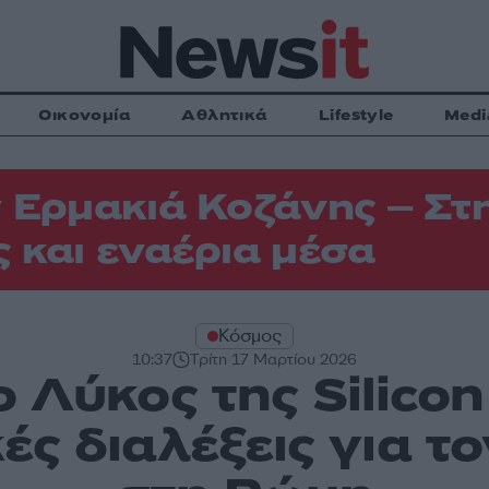
Οικονομία
Αθλητικά
Lifestyle
Medi
 Ερμακιά Κοζάνης – Στη
 και εναέρια μέσα
Κόσμος
10:37
Τρίτη 17 Μαρτίου 2026
 ο Λύκος της Silicon
ές διαλέξεις για τ