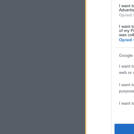
I want 
Advertis
Opted 
I want t
of my P
was col
Opted 
Google 
I want t
web or d
I want t
purpose
I want 