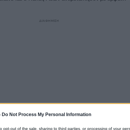
ΔΙΑΦΗΜΙΣΗ
αγματοποιούνται
μακριά από τα φώτα της δημοσιότητ
-
Do Not Process My Personal Information
ία
, και
είναι κλειστές για τα μέσα ενημέρωσης.
to opt-out of the sale, sharing to third parties, or processing of your per