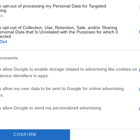
to opt-out of processing my Personal Data for Targeted
ing.
In
o opt-out of Collection, Use, Retention, Sale, and/or Sharing
ersonal Data that Is Unrelated with the Purposes for which it
lected.
Out
consents
o allow Google to enable storage related to advertising like cookies on
evice identifiers in apps.
o allow my user data to be sent to Google for online advertising
s.
to allow Google to send me personalized advertising.
CONFIRM