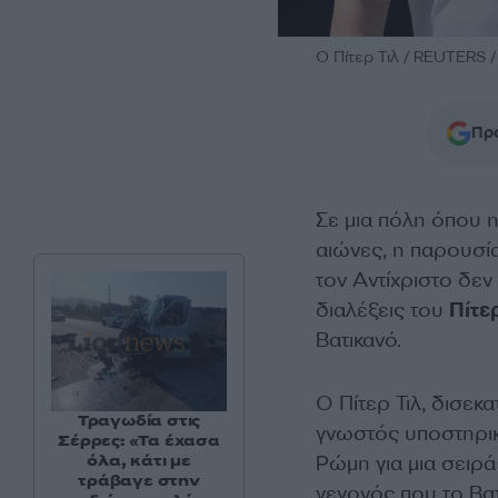
Ο Πίτερ Τιλ / REUTERS /
Προ
Σε μια πόλη όπου η
αιώνες, η παρουσί
τον Αντίχριστο δε
διαλέξεις του
Πίτερ
Βατικανό.
Ο Πίτερ Τιλ, δισεκ
Τραγωδία στις
γνωστός υποστηρικ
Σέρρες: «Τα έχασα
Ρώμη για μια σειρά
όλα, κάτι με
τράβαγε στην
γεγονός που το Βα