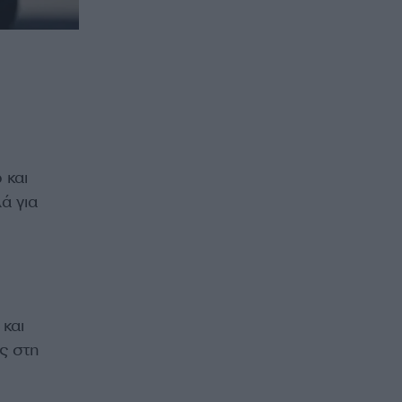
 και
ά για
και
ς στη