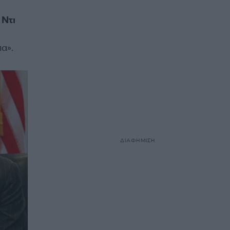
 Ντι
η
πα».
ΔΙΑΦΗΜΙΣΗ