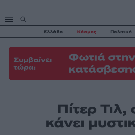
Μετάβαση
σε
περιεχόμενο
Ελλάδα
Κόσμος
Πολιτική
Φωτιά στην
Συμβαίνει
κατάσβεσης
τώρα:
Πίτερ Τιλ,
κάνει μυστικ