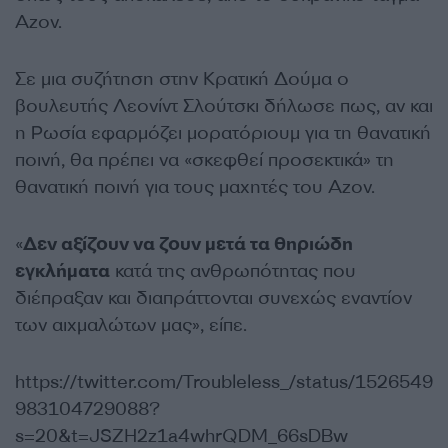
Azov.
Σε μια συζήτηση στην Κρατική Δούμα ο
βουλευτής Λεονίντ Σλούτσκι δήλωσε πως, αν και
η Ρωσία εφαρμόζει μορατόριουμ για τη θανατική
ποινή, θα πρέπει να «σκεφθεί προσεκτικά» τη
θανατική ποινή για τους μαχητές του Azov.
«
Δεν αξίζουν να ζουν μετά τα θηριώδη
εγκλήματα
κατά της ανθρωπότητας που
διέπραξαν και διαπράττονται συνεχώς εναντίον
των αιχμαλώτων μας», είπε.
https://twitter.com/Troubleless_/status/1526549
983104729088?
s=20&t=JSZH2z1a4whrQDM_66sDBw