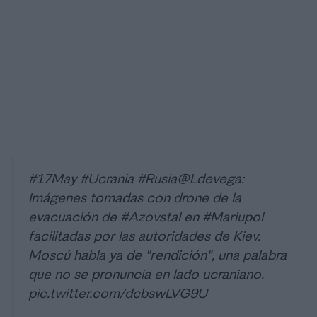
#17May
#Ucrania
#Rusia
@Ldevega
:
Imágenes tomadas con drone de la
evacuación de
#Azovstal
en
#Mariupol
facilitadas por las autoridades de Kiev.
Moscú habla ya de "rendición", una palabra
que no se pronuncia en lado ucraniano.
pic.twitter.com/dcbswLVG9U