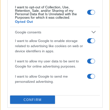
I want to opt-out of Collection, Use,
Retention, Sale, and/or Sharing of my
Personal Data that Is Unrelated with the
Purposes for which it was collected.
Opted Out
Google consents
Καλύτερα ζωντανοί
I want to allow Google to enable storage
related to advertising like cookies on web or
device identifiers in apps.
Χθες ο πρόεδρος Βολοντίμιρ Ζελένσκι δήλωσε,
σε βίντεο, πως το σημαντικό είναι «να σωθεί η
I want to allow my user data to be sent to
ζωή των αγοριών μας». «Θέλω να το
Google for online advertising purposes.
υπογραμμίσω: η Ουκρανία έχει ανάγκη αυτούς
I want to allow Google to send me
τους ήρωες ζωντανούς. Είναι η αρχή μας»,
personalized advertising.
πρόσθεσε.
Όμως κι εκείνοι μπορεί να μην είχαν άλλη
CONFIRM
επιλογή από το να παραδοθούν, γιατί «αν και το