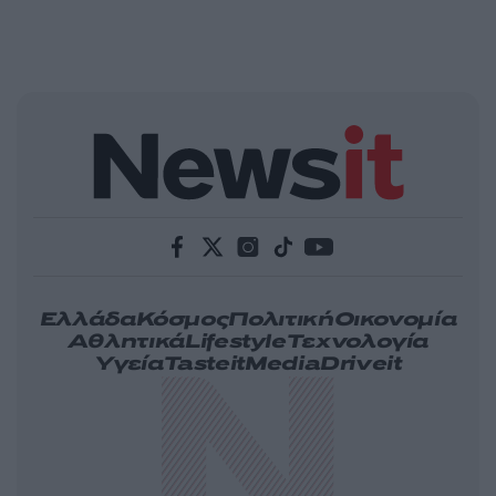
Ελλάδα
Κόσμος
Πολιτική
Οικονομία
Αθλητικά
Lifestyle
Τεχνολογία
Υγεία
Tasteit
Media
Driveit