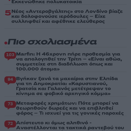
Εκκενώθηκε πολυκατοικία
5
Νέος «Αντεροβγάλτης» στο Λονδίνο βίαζε
και δολοφονούσε ιερόδουλες – Είχε
συλληφθεί και αφέθηκε ελεύθερος
Πιο σχολιασμένα
Marfin: Η 46χρονη πήρε προθεσμία για
103
να απολογηθεί την Τρίτη – «Είναι αθώα,
συμμετείχε στη διαδήλωση όπως και
100.000 άτομα»
Βγήκαν ξανά τα μαχαίρια στην Ελπίδα
94
για τη Δημοκρατία: «Καρυστιανού,
Γρατσία και Γαλανός μετέτρεψαν το
κίνημα σε φοβικό αρχηγικό κόμμα»
Μεταφορές χρημάτων: Πότε μπορεί να
73
θεωρηθούν δωρεές και να επιβληθεί
φόρος – Τι ισχυεί για τις γονικές παροχές
Απίστευτο κι όμως αληθινό -
72
Aναστέλλονται τα τακτικά ραντεβού του