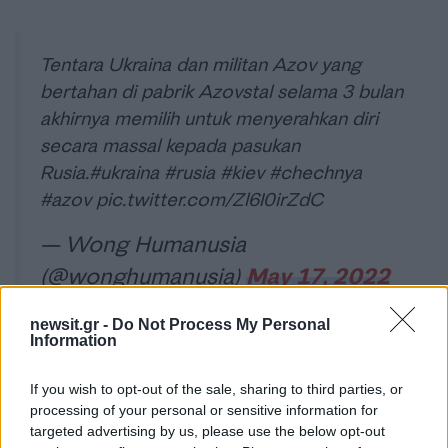
Tentara Ukraina dan militan Azov yang
bertahan di pabrik Azovstal selama 3 bulan
akhirnya memilih untuk menyerahkan diri
secara massal kepada pasukan
Rusia.
#ukraina
#rusia
#kiev
#chechnya
#azov
pic.twitter.com/Zl6I0irZdC
— Wong Humanusia
(@wonghumanusia)
May 17, 2022
newsit.gr -
Do Not Process My Personal
Information
Χθες, Δευτέρα, η αναπληρώτρια υπουργός
Άμυνας της Ουκρανίας Γκάνα Μαλιάρ είχε
If you wish to opt-out of the sale, sharing to third parties, or
ανακοινώσει πως 264 Ουκρανοί μαχητές εκ των
processing of your personal or sensitive information for
targeted advertising by us, please use the below opt-out
οποίων 53 τραυματίες είχαν απομακρυνθεί από