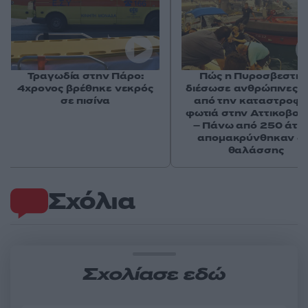
Τραγωδία στην Πάρο:
Πώς η Πυροσβεστικ
4χρονος βρέθηκε νεκρός
διέσωσε ανθρώπινες ζ
σε πισίνα
από την καταστροφι
φωτιά στην Αττικοβοι
– Πάνω από 250 άτο
απομακρύνθηκαν δι
θαλάσσης
Σχόλια
Σχολίασε εδώ