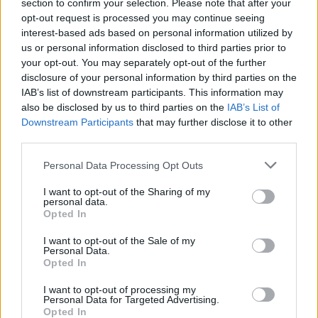
section to confirm your selection. Please note that after your
το Azovstal προς τοποθεσίες σε εδάφη που
opt-out request is processed you may continue seeing
τελούν υπό τον έλεγχο των ρωσικών και
interest-based ads based on personal information utilized by
φιλορωσικών δυνάμεων στην ανατολική
us or personal information disclosed to third parties prior to
your opt-out. You may separately opt-out of the further
Ουκρανία.
disclosure of your personal information by third parties on the
IAB’s list of downstream participants. This information may
Είχε διευκρινίσει πως οι μαχητές θα πρέπει στο
also be disclosed by us to third parties on the
IAB’s List of
Downstream Participants
that may further disclose it to other
μέλλον να σταλούν σε έδαφος που τελεί υπό
third parties.
τον έλεγχο της Ουκρανίας, «στο πλαίσιο μιας
Please note that this website/app uses one or more Google
διαδικασίας ανταλλαγής».
Personal Data Processing Opt Outs
services and may gather and store information including but
not limited to your visit or usage behaviour. You may click to
I want to opt-out of the Sharing of my
personal data.
grant or deny consent to Google and its third-party tags to
Opted In
use your data for below specified purposes in below Google
consent section.
I want to opt-out of the Sale of my
Personal Data.
Opted In
I want to opt-out of processing my
Personal Data for Targeted Advertising.
Opted In