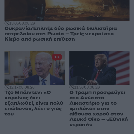
13:05
08.08.26
Ουκρανία: Έπληξε δύο ρωσικά διυλιστήρια
πετρελαίου στη Ρωσία – Τρείς νεκροί στο
Κίεβο από ρωσική επίθεση
10
12:17
08.08.26
11:36
08.08.26
Τζο Μπάιντεν: «Ο
Ο Τραμπ προσφεύγει
καρκίνος έχει
στο Ανώτατο
εξαπλωθεί, είναι πολύ
Δικαστήριο για το
επώδυνο», λέει ο γιος
«μπλόκο» στην
του
αίθουσα χορού στον
Λευκό Οίκο – «Εθνική
ντροπή»