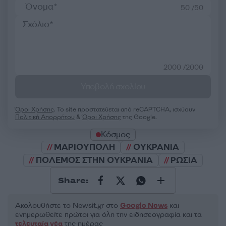
50 /50
2000 /2000
Υποβολή σχολίου
Όροι Χρήσης
. Το site προστατεύεται από reCAPTCHA, ισχύουν
Πολιτική Απορρήτου
&
Όροι Χρήσης
της Google.
Κόσμος
ΜΑΡΙΟΥΠΟΛΗ
ΟΥΚΡΑΝΙΑ
ΠΟΛΕΜΟΣ ΣΤΗΝ ΟΥΚΡΑΝΙΑ
ΡΩΣΙΑ
Share:
Ακολουθήστε το Νewsit.gr στο
Google News
και
ενημερωθείτε πρώτοι για όλη την ειδησεογραφία και τα
τελευταία νέα
της ημέρας