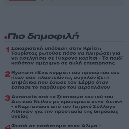
Πιο δημοφιλή
1
Σοκαριστική υπόθεση στην Κρήτη:
Τουρίστας ρωτούσε πόσο να πληρώσει για
να ασελγήσει σε 10χρονο κορίτσι - Το παιδί
καθόταν αμέριμνο σε αυλή επιχείρησης
2
Ryanair: «Ένα κομμάτι του προσώπου του
ήταν σαν πλαστελίνη», συγκλονίζει η
επιβάτιδα που έσωσε τον Σέρβο όταν
έσπασε το παράθυρο του αεροπλάνου
3
Ανησυχία από το ξέσπασμα του ιού του
Δυτικού Νείλου με κρούσματα στην Αττική
- «Καμπανάκι» από τον Ιατρικό Σύλλογο
Αθηνών για την προστασία της δημόσιας
υγείας
4
Φωτιά σε κατάστημα στον Άλιμο –