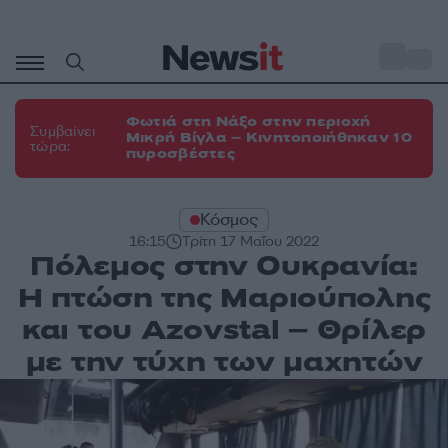
Μετάβαση
σε
o
35
περιεχόμενο
Φωτιά στη Νάξο στην περιοχή
Συμβαίνει
Μικρή Βίγλα – Κινητοποιήθηκαν 10
τώρα:
πυροσβέστες
Κόσμος
16:15
Τρίτη 17 Μαΐου 2022
Πόλεμος στην Ουκρανία:
Η πτώση της Μαριούπολης
και του Azovstal – Θρίλερ
με την τύχη των μαχητών