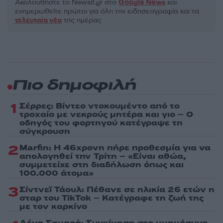
Ακολουθήστε το Νewsit.gr στο
Google News
και
ενημερωθείτε πρώτοι για όλη την ειδησεογραφία και τα
τελευταία νέα
της ημέρας
Πιο δημοφιλή
1
Σέρρες: Βίντεο ντοκουμέντο από το
τροχαίο με νεκρούς μητέρα και γιο – Ο
οδηγός του φορτηγού κατέγραψε τη
σύγκρουση
2
Marfin: Η 46χρονη πήρε προθεσμία για να
απολογηθεί την Τρίτη – «Είναι αθώα,
συμμετείχε στη διαδήλωση όπως και
100.000 άτομα»
3
Σίντνεϊ Τάουλ: Πέθανε σε ηλικία 26 ετών η
σταρ του TikTok – Kατέγραφε τη ζωή της
με τον καρκίνο
Λένα Σαμαρά: Συγκίνηση στο μνημόσυνο