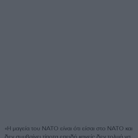
«Η μαγεία του NATO είναι ότι είσαι στο NATO και
δεν συμβαίνει τίποτα επειδή κανείς δεν τολμά να