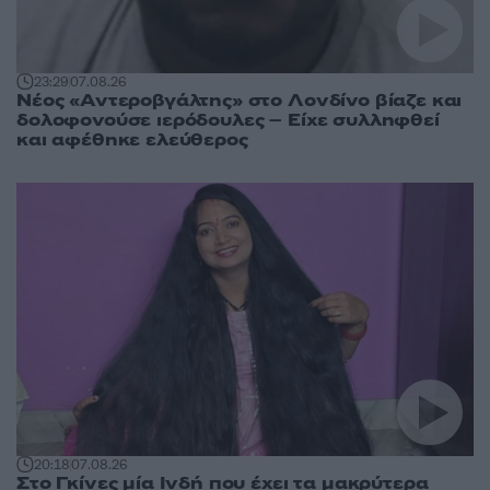
23:29
07.08.26
Νέος «Αντεροβγάλτης» στο Λονδίνο βίαζε και
δολοφονούσε ιερόδουλες – Είχε συλληφθεί
και αφέθηκε ελεύθερος
20:18
07.08.26
Στο Γκίνες μία Ινδή που έχει τα μακρύτερα