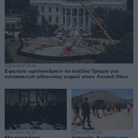
18:08
07.08.26
Εφετείο «μπλοκάρει» το σχέδιο Τραμπ για
κατασκευή αίθουσας χορού στον Λευκό Οίκο
16:20
07.08.26
15:22
07.08.26
Μασκοφόροι
Ισπανία: Αγώνας για