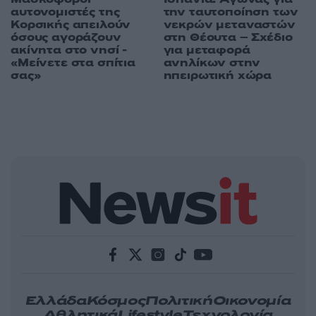
αυτονομιστές της
την ταυτοποίηση των
Κορσικής απειλούν
νεκρών μεταναστών
όσους αγοράζουν
στη Θέουτα – Σχέδιο
ακίνητα στο νησί -
για μεταφορά
«Μείνετε στα σπίτια
ανηλίκων στην
σας»
ηπειρωτική χώρα
Ελλάδα
Κόσμος
Πολιτική
Οικονομία
Αθλητικά
Lifestyle
Τεχνολογία