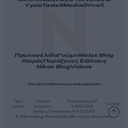
Υγεία
Tasteit
Media
Driveit
Πρωτοσέλιδα
Γνώμη
Melas Blog
Καιρός
Παράξενες Ειδήσεις
Nikos Blog
Videos
Ταυτότητα
Επικοινωνία
Διαφήμιση
Όροι
Πολιτική
Πληροφορίες α.27
Cookies
χρήσης
απορρήτου
Ν.5253/2025
Αριθμός Πιστοποίησης Μ.Η.Τ.232163
© 2026 newsit.gr. Με επιφύλαξη κάθε νομίμου δικαιώματος.