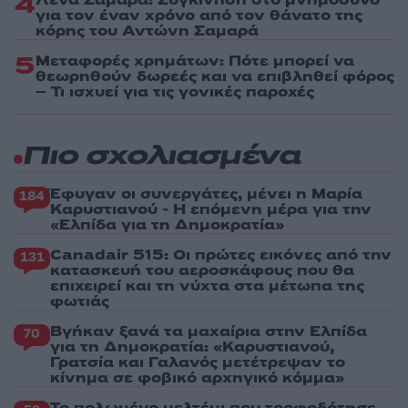
4
για τον έναν χρόνο από τον θάνατο της
κόρης του Αντώνη Σαμαρά
5
Μεταφορές χρημάτων: Πότε μπορεί να
θεωρηθούν δωρεές και να επιβληθεί φόρος
– Τι ισχυεί για τις γονικές παροχές
Πιο σχολιασμένα
Έφυγαν οι συνεργάτες, μένει η Μαρία
184
Καρυστιανού - Η επόμενη μέρα για την
«Ελπίδα για τη Δημοκρατία»
Canadair 515: Οι πρώτες εικόνες από την
131
κατασκευή του αεροσκάφους που θα
επιχειρεί και τη νύχτα στα μέτωπα της
φωτιάς
Βγήκαν ξανά τα μαχαίρια στην Ελπίδα
70
για τη Δημοκρατία: «Καρυστιανού,
Γρατσία και Γαλανός μετέτρεψαν το
κίνημα σε φοβικό αρχηγικό κόμμα»
Το πολωμένο μελτέμι που τροφοδότησε