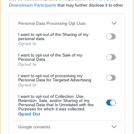
Downstream Participants
that may further disclose it to other
third parties.
Please note that this website/app uses one or more Google
Personal Data Processing Opt Outs
services and may gather and store information including but
not limited to your visit or usage behaviour. You may click to
I want to opt-out of the Sharing of my
personal data.
grant or deny consent to Google and its third-party tags to
Opted In
Ανησυχία από το ξέσπασμα
Σοκαριστική υπόθεση 
use your data for below specified purposes in below Google
του ιού του Δυτικού Νείλου
Κρήτη: Τουρίστας ρωτ
consent section.
I want to opt-out of the Sale of my
με κρούσματα στην Αττική
πόσο να πληρώσει για
Personal Data.
- «Καμπανάκι» από τον
ασελγήσει σε 10χρο
Opted In
Ιατρικό Σύλλογο Αθηνών
κορίτσι - Το παιδί καθ
για την προστασία της
αμέριμνο σε αυλή
I want to opt-out of processing my
δημόσιας υγείας
επιχείρησης
Personal Data for Targeted Advertising.
Opted In
I want to opt-out of Collection, Use,
Σχόλια
Retention, Sale, and/or Sharing of my
Personal Data that Is Unrelated with the
Purposes for which it was collected.
Opted Out
Google consents
Σχολίασε εδώ