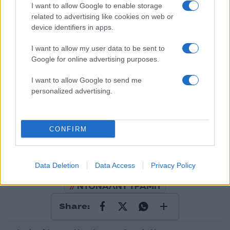
I want to allow Google to enable storage
related to advertising like cookies on web or
device identifiers in apps.
50 /50
I want to allow my user data to be sent to
Google for online advertising purposes.
I want to allow Google to send me
2000 /2000
personalized advertising.
Υποβολή σχολίου
CONFIRM
Όροι Χρήσης
. Το site προστατεύεται από reCAPTCHA, ισχύουν
Πολιτική Απορρήτου
&
Όροι Χρήσης
της Google.
Κόσμος
Data Deletion
Data Access
Privacy Policy
NATO
ΕΥΡΩΠΑΙΚΗ ΕΝΩΣΗ
ΙΣΠΑΝΙΑ
ΝΤΟΝΑΛΝΤ ΤΡΑΜΠ
Share: