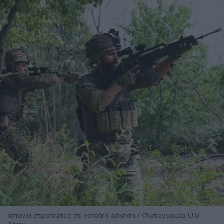
Ισπανοί στρατιώτες σε νατοϊκή άσκηση / Φωτογραφία U.S