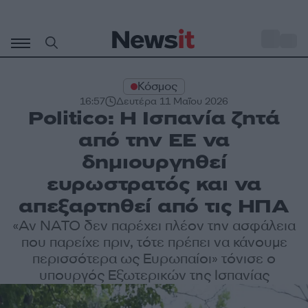
Μετάβαση
σε
o
28
περιεχόμενο
Κόσμος
16:57
Δευτέρα 11 Μαΐου 2026
Politico: Η Ισπανία ζητά
από την ΕΕ να
δημιουργηθεί
ευρωστρατός και να
απεξαρτηθεί από τις ΗΠΑ
«Αν ΝΑΤΟ δεν παρέχει πλέον την ασφάλεια
που παρείχε πριν, τότε πρέπει να κάνουμε
περισσότερα ως Ευρωπαίοι» τόνισε ο
υπουργός Εξωτερικών της Ισπανίας