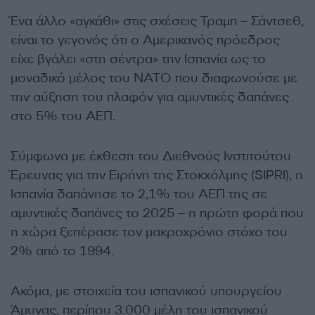
Ένα άλλο «αγκάθι» στις σχέσεις Τραμπ – Σάντσεθ,
είναι το γεγονός ότι ο Αμερικανός πρόεδρος
είχε βγάλει «στη σέντρα» την Ισπανία ως το
μοναδικό μέλος του NATO που διαφωνούσε με
την αύξηση του πλαφόν για αμυντικές δαπάνες
στο 5% του ΑΕΠ.
Σύμφωνα με έκθεση του Διεθνούς Ινστιτούτου
Έρευνας για την Ειρήνη της Στοκχόλμης (SIPRI), η
Ισπανία δαπάνησε το 2,1% του ΑΕΠ της σε
αμυντικές δαπάνες το 2025 – η πρώτη φορά που
η χώρα ξεπέρασε τον μακροχρόνιο στόχο του
2% από το 1994.
Ακόμα, με στοιχεία του ισπανικού υπουργείου
Άμυνας, περίπου 3.000 μέλη του ισπανικού