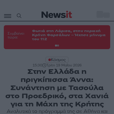
Μετάβαση
σε
o
34
περιεχόμενο
Φωτιά στη Λάρισα, στην περιοχή
Φω
Συμβαίνει
Κρήνη Φαρσάλων – Ήχησε μήνυμα
Κο
τώρα:
του 112
α
Κόσμος
15:30
Τρίτη 19 Μαΐου 2026
Στην Ελλάδα η
πριγκίπισσα Άννα:
Συνάντηση με Τασούλα
στο Προεδρικό, στα Χανιά
για τη Μάχη της Κρήτης
Αναλυτικά το πρόγραμμά της σε Αθήνα και