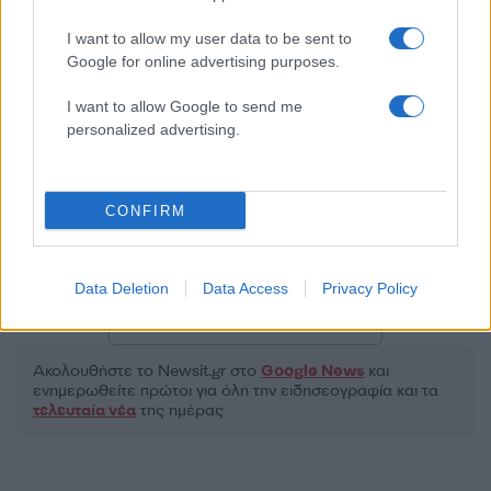
I want to allow my user data to be sent to
Google for online advertising purposes.
2000 /2000
I want to allow Google to send me
personalized advertising.
Υποβολή σχολίου
Όροι Χρήσης
. Το site προστατεύεται από reCAPTCHA, ισχύουν
Πολιτική Απορρήτου
&
Όροι Χρήσης
της Google.
CONFIRM
Κόσμος
ΠΡΙΓΚΙΠΙΣΣΑ ΑΝΝΑ
Data Deletion
Data Access
Privacy Policy
Share:
Ακολουθήστε το Νewsit.gr στο
Google News
και
ενημερωθείτε πρώτοι για όλη την ειδησεογραφία και τα
τελευταία νέα
της ημέρας