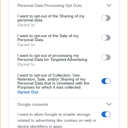
Please note that this website/app uses one or more Google
Personal Data Processing Opt Outs
services and may gather and store information including but
Δολοφονία Βρετανίδας
Πρόσκρουση πυραύλου
not limited to your visit or usage behaviour. You may click to
I want to opt-out of the Sharing of my
στην Κυψέλη: Οι δύο
SpaceX στη Σελήνη: 
personal data.
grant or deny consent to Google and its third-party tags to
καταθέσεις «κλειδί» της
εικόνες πριν και μετ
Opted In
use your data for below specified purposes in below Google
συζύγου του 26χρονου
consent section.
Αφγανού – Το στίγμα του
I want to opt-out of the Sale of my
κινητού, η θεία από την
Personal Data.
Ινδία και τα απειλητικά
Opted In
μηνύματα
I want to opt-out of processing my
Personal Data for Targeted Advertising.
Opted In
Σχόλια
I want to opt-out of Collection, Use,
Retention, Sale, and/or Sharing of my
Personal Data that Is Unrelated with the
Purposes for which it was collected.
Opted Out
Σχολίασε εδώ
Google consents
I want to allow Google to enable storage
50 /50
related to advertising like cookies on web or
device identifiers in apps.