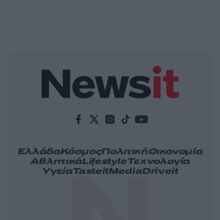
Ελλάδα
Κόσμος
Πολιτική
Οικονομία
Αθλητικά
Lifestyle
Τεχνολογία
Υγεία
Tasteit
Media
Driveit