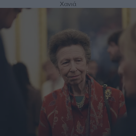
Χανιά