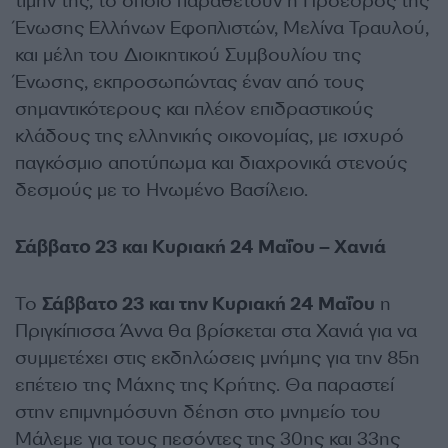
τιμήν της, το οποίο παραθέτουν η Πρόεδρος της
Ένωσης Ελλήνων Εφοπλιστών, Μελίνα Τραυλού,
και μέλη του Διοικητικού Συμβουλίου της
Ένωσης, εκπροσωπώντας έναν από τους
σημαντικότερους και πλέον επιδραστικούς
κλάδους της ελληνικής οικονομίας, με ισχυρό
παγκόσμιο αποτύπωμα και διαχρονικά στενούς
δεσμούς με το Ηνωμένο Βασίλειο.
Σάββατο 23 και Κυριακή 24 Μαΐου – Χανιά
Το
Σάββατο 23 και την Κυριακή 24 Μαΐου
η
Πριγκίπισσα Άννα θα βρίσκεται στα Χανιά για να
συμμετέχει στις εκδηλώσεις μνήμης για την 85η
επέτειο της Μάχης της Κρήτης. Θα παραστεί
στην επιμνημόσυνη δέηση στο μνημείο του
Μάλεμε για τους πεσόντες της 30ης και 33ης