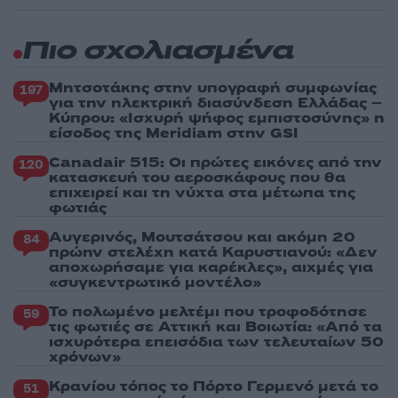
Πιο σχολιασμένα
Μητσοτάκης στην υπογραφή συμφωνίας
197
για την ηλεκτρική διασύνδεση Ελλάδας –
Κύπρου: «Ισχυρή ψήφος εμπιστοσύνης» η
είσοδος της Meridiam στην GSI
Canadair 515: Οι πρώτες εικόνες από την
120
κατασκευή του αεροσκάφους που θα
επιχειρεί και τη νύχτα στα μέτωπα της
φωτιάς
Αυγερινός, Μουτσάτσου και ακόμη 20
84
πρώην στελέχη κατά Καρυστιανού: «Δεν
αποχωρήσαμε για καρέκλες», αιχμές για
«συγκεντρωτικό μοντέλο»
Το πολωμένο μελτέμι που τροφοδότησε
59
τις φωτιές σε Αττική και Βοιωτία: «Από τα
ισχυρότερα επεισόδια των τελευταίων 50
χρόνων»
Κρανίου τόπος το Πόρτο Γερμενό μετά το
51