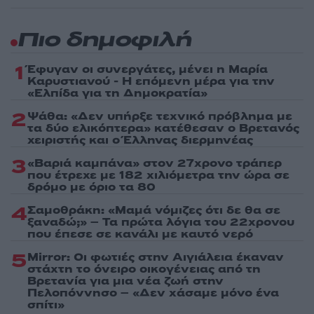
Πιο δημοφιλή
1
Έφυγαν οι συνεργάτες, μένει η Μαρία
Καρυστιανού - Η επόμενη μέρα για την
«Ελπίδα για τη Δημοκρατία»
2
Ψάθα: «Δεν υπήρξε τεχνικό πρόβλημα με
τα δύο ελικόπτερα» κατέθεσαν ο Βρετανός
χειριστής και ο Έλληνας διερμηνέας
3
«Βαριά καμπάνα» στον 27χρονο τράπερ
που έτρεχε με 182 χιλιόμετρα την ώρα σε
δρόμο με όριο τα 80
4
Σαμοθράκη: «Μαμά νόμιζες ότι δε θα σε
ξαναδώ;» – Τα πρώτα λόγια του 22χρονου
που έπεσε σε κανάλι με καυτό νερό
5
Mirror: Οι φωτιές στην Αιγιάλεια έκαναν
στάχτη το όνειρο οικογένειας από τη
Βρετανία για μια νέα ζωή στην
Πελοπόννησο – «Δεν χάσαμε μόνο ένα
σπίτι»