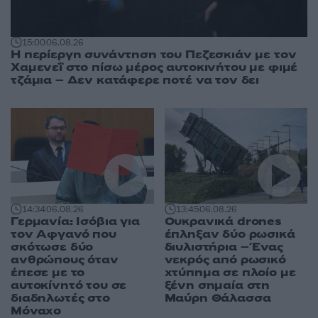
15:00
06.08.26
Η περίεργη συνάντηση του Πεζεσκιάν με τον
Χαμενεΐ στο πίσω μέρος αυτοκινήτου με φιμέ
τζάμια – Δεν κατάφερε ποτέ να τον δει
14:34
06.08.26
13:45
06.08.26
Γερμανία: Ισόβια για
Ουκρανικά drones
τον Αφγανό που
έπληξαν δύο ρωσικά
σκότωσε δύο
διυλιστήρια – Ένας
ανθρώπους όταν
νεκρός από ρωσικό
έπεσε με το
χτύπημα σε πλοίο με
αυτοκίνητό του σε
ξένη σημαία στη
διαδηλωτές στο
Μαύρη Θάλασσα
Μόναχο