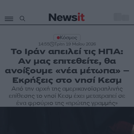
Μετάβαση
σε
o
28
περιεχόμενο
Κόσμος
14:55
Τρίτη 19 Μαΐου 2026
Το Ιράν απειλεί τις ΗΠΑ:
Αν μας επιτεθείτε, θα
ανοίξουμε «νέα μέτωπα» –
Εκρήξεις στο νησί Κεσμ
Από την αρχή της αμερικανοϊσραηλινής
επίθεσης το νησί Κεσμ έχει μετατραπεί σε
ένα φρούριο της «πρώτης γραμμής»