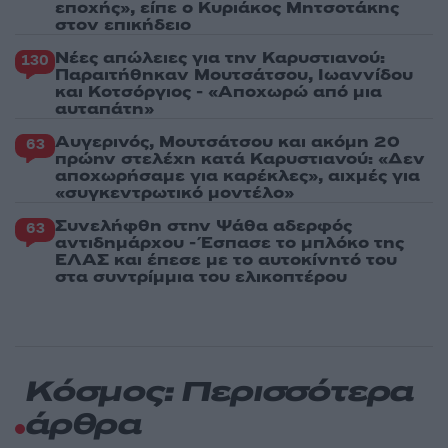
εποχής», είπε ο Κυριάκος Μητσοτάκης
στον επικήδειο
Νέες απώλειες για την Καρυστιανού:
130
Παραιτήθηκαν Μουτσάτσου, Ιωαννίδου
και Κοτσόργιος - «Αποχωρώ από μια
αυταπάτη»
Αυγερινός, Μουτσάτσου και ακόμη 20
63
πρώην στελέχη κατά Καρυστιανού: «Δεν
αποχωρήσαμε για καρέκλες», αιχμές για
«συγκεντρωτικό μοντέλο»
Συνελήφθη στην Ψάθα αδερφός
63
αντιδημάρχου - Έσπασε το μπλόκο της
ΕΛΑΣ και έπεσε με το αυτοκίνητό του
στα συντρίμμια του ελικοπτέρου
Κόσμος: Περισσότερα
άρθρα