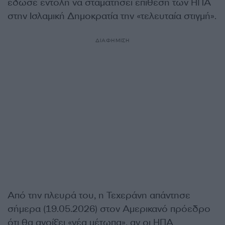
έδωσε εντολή να σταματήσει επίθεση των ΗΠΑ
στην Ισλαμική Δημοκρατία την «τελευταία στιγμή».
ΔΙΑΦΗΜΙΣΗ
Από την πλευρά του, η Τεχεράνη απάντησε
σήμερα (19.05.2026) στον Αμερικανό πρόεδρο
ότι θα ανοίξει «νέα μέτωπα», αν οι ΗΠΑ