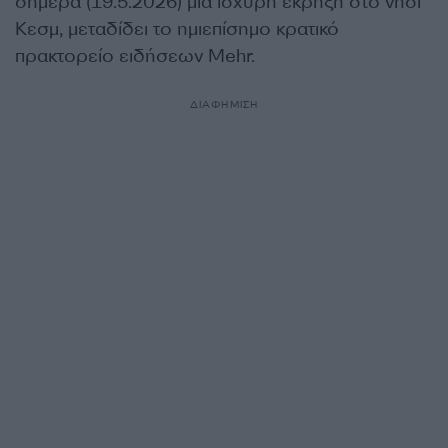
σήμερα (19.5.2026) μια ισχυρή έκρηξη στο νησί
Κεσμ, μεταδίδει το ημιεπίσημο κρατικό
πρακτορείο ειδήσεων Mehr.
ΔΙΑΦΗΜΙΣΗ