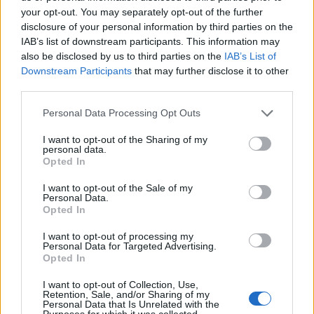
Σχόλια
your opt-out. You may separately opt-out of the further
disclosure of your personal information by third parties on the
IAB’s list of downstream participants. This information may
also be disclosed by us to third parties on the
IAB’s List of
Downstream Participants
that may further disclose it to other
third parties.
Σχολίασε εδώ
Please note that this website/app uses one or more Google
Personal Data Processing Opt Outs
services and may gather and store information including but
50 /50
not limited to your visit or usage behaviour. You may click to
I want to opt-out of the Sharing of my
personal data.
grant or deny consent to Google and its third-party tags to
Opted In
use your data for below specified purposes in below Google
consent section.
I want to opt-out of the Sale of my
Personal Data.
Opted In
2000 /2000
I want to opt-out of processing my
Υποβολή σχολίου
Personal Data for Targeted Advertising.
Opted In
Όροι Χρήσης
. Το site προστατεύεται από reCAPTCHA, ισχύουν
I want to opt-out of Collection, Use,
Πολιτική Απορρήτου
&
Όροι Χρήσης
της Google.
Retention, Sale, and/or Sharing of my
Personal Data that Is Unrelated with the
Κόσμος
Purposes for which it was collected.