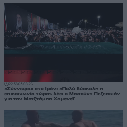
22:58
05.08.26
«Σύννεφα» στο Ιράν: «Πολύ δύσκολη η
επικοινωνία τώρα» λέει ο Μασούντ Πεζεσκιάν
για τον Μοτζτάμπα Χαμενεΐ