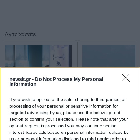
Αν τα χάσατε
newsit.gr -
Do Not Process My Personal
Information
If you wish to opt-out of the sale, sharing to third parties, or
Από τη θεωρία στην πράξη:
Ψάθα: «Δεν υπήρξε τεχ
processing of your personal or sensitive information for
Πώς το Novibet Backend
πρόβλημα με τα δύ
targeted advertising by us, please use the below opt-out
Academy εκπαιδεύει τη νέα
ελικόπτερα» κατέθεσα
γενιά engineers
Βρετανός χειριστής κα
section to confirm your selection. Please note that after your
Έλληνας διερμηνέα
opt-out request is processed you may continue seeing
interest-based ads based on personal information utilized by
us or personal information disclosed to third parties prior to