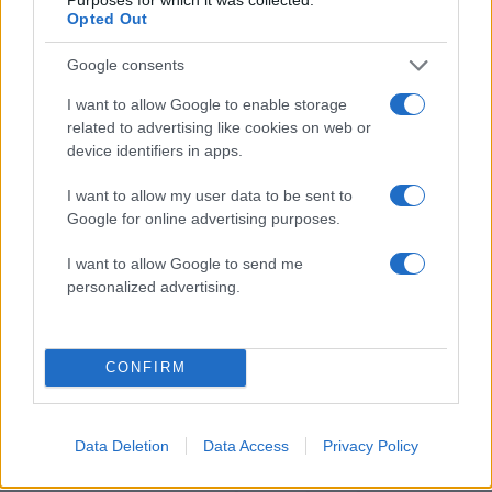
Opted Out
ΗΠΑ
ΙΡΑΝ
Google consents
Share:
I want to allow Google to enable storage
Ακολουθήστε το Νewsit.gr στο
Google News
και
related to advertising like cookies on web or
ενημερωθείτε πρώτοι για όλη την ειδησεογραφία και τα
device identifiers in apps.
τελευταία νέα
της ημέρας
I want to allow my user data to be sent to
Google for online advertising purposes.
I want to allow Google to send me
personalized advertising.
Πιο δημοφιλή
1
Τουρισμός για Όλους 2026: Σήμερα ανοίγει
η πλατφόρμα – Ποια ΑΦΜ προηγούνται
CONFIRM
στις αιτήσεις
2
Κυψέλη: Ο περίεργος ηλικιωμένος και το
ταξίδι στην Αράχωβα – Όσα ισχυρίστηκε ο
Data Deletion
Data Access
Privacy Policy
26χρονος για τον θάνατο της Βρετανίδας