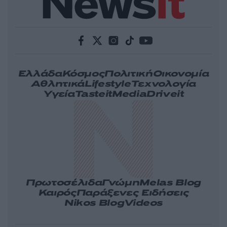
Ελλάδα
Κόσμος
Πολιτική
Οικονομία
Αθλητικά
Lifestyle
Τεχνολογία
Υγεία
Tasteit
Media
Driveit
Πρωτοσέλιδα
Γνώμη
Melas Blog
Καιρός
Παράξενες Ειδήσεις
Nikos Blog
Videos