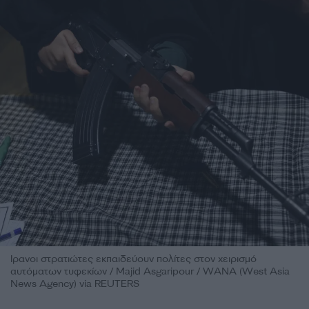
Ιρανοι στρατιώτες εκπαιδεύουν πολίτες στον χειρισμό
αυτόματων τυφεκίων / Majid Asgaripour / WANA (West Asia
News Agency) via REUTERS