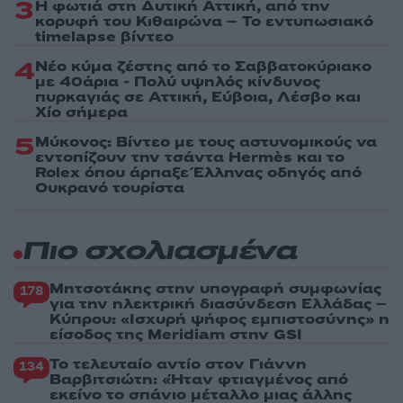
3
Η φωτιά στη Δυτική Αττική, από την
κορυφή του Κιθαιρώνα – Το εντυπωσιακό
timelapse βίντεο
4
Νέο κύμα ζέστης από το Σαββατοκύριακο
με 40άρια - Πολύ υψηλός κίνδυνος
πυρκαγιάς σε Αττική, Εύβοια, Λέσβο και
Χίο σήμερα
5
Μύκονος: Βίντεο με τους αστυνομικούς να
εντοπίζουν την τσάντα Hermès και το
Rolex όπου άρπαξε Έλληνας οδηγός από
Ουκρανό τουρίστα
Πιο σχολιασμένα
Μητσοτάκης στην υπογραφή συμφωνίας
178
για την ηλεκτρική διασύνδεση Ελλάδας –
Κύπρου: «Ισχυρή ψήφος εμπιστοσύνης» η
είσοδος της Meridiam στην GSI
Το τελευταίο αντίο στον Γιάννη
134
Βαρβιτσιώτη: «Ήταν φτιαγμένος από
εκείνο το σπάνιο μέταλλο μιας άλλης