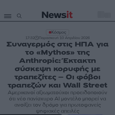
Μετάβαση
σε
o
28
περιεχόμενο
Κόσμος
17:32
Παρασκευή 10 Απριλίου 2026
Συναγερμός στις ΗΠΑ για
το «Mythos» της
Anthropic: Έκτακτη
σύσκεψη κορυφής με
τραπεζίτες – Οι φόβοι
τραπεζών και Wall Street
Αμερικανοί αξιωματούχοι προειδοποιούν
ότι νέο πανίσχυρο AI μοντέλο μπορεί να
ανοίξει τον δρόμο για πρωτοφανείς
ψηφιακές απειλές