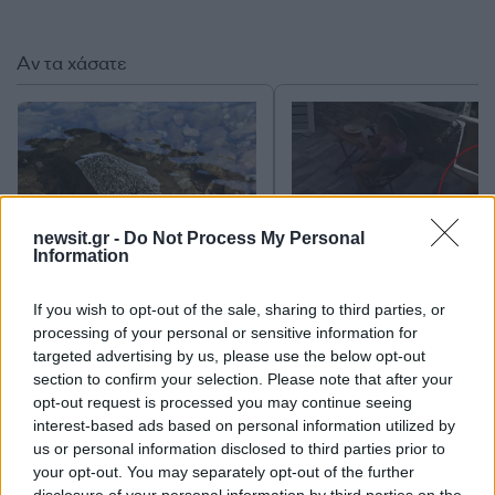
Αν τα χάσατε
newsit.gr -
Do Not Process My Personal
Information
Ανησυχία από το ξέσπασμα
Σοκαριστική υπόθεση 
If you wish to opt-out of the sale, sharing to third parties, or
του ιού του Δυτικού Νείλου
Κρήτη: Τουρίστας ρωτ
processing of your personal or sensitive information for
με κρούσματα στην Αττική
πόσο να πληρώσει για
targeted advertising by us, please use the below opt-out
- «Καμπανάκι» από τον
ασελγήσει σε 10χρο
section to confirm your selection. Please note that after your
Ιατρικό Σύλλογο Αθηνών
κορίτσι - Το παιδί καθ
για την προστασία της
αμέριμνο σε αυλή
opt-out request is processed you may continue seeing
δημόσιας υγείας
επιχείρησης
interest-based ads based on personal information utilized by
us or personal information disclosed to third parties prior to
your opt-out. You may separately opt-out of the further