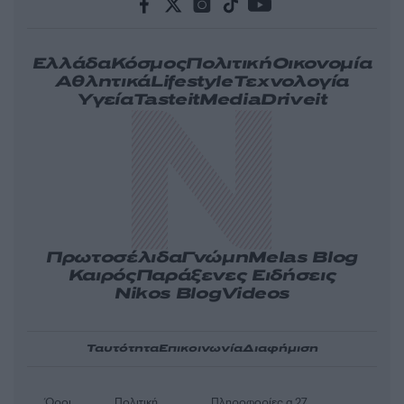
Ελλάδα
Κόσμος
Πολιτική
Οικονομία
Αθλητικά
Lifestyle
Τεχνολογία
Υγεία
Tasteit
Media
Driveit
Πρωτοσέλιδα
Γνώμη
Melas Blog
Καιρός
Παράξενες Ειδήσεις
Nikos Blog
Videos
Ταυτότητα
Επικοινωνία
Διαφήμιση
Όροι
Πολιτική
Πληροφορίες α.27