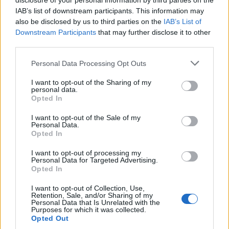
Σχόλια
disclosure of your personal information by third parties on the
IAB’s list of downstream participants. This information may
also be disclosed by us to third parties on the
IAB’s List of
Downstream Participants
that may further disclose it to other
third parties.
Σχολίασε εδώ
Please note that this website/app uses one or more Google
Personal Data Processing Opt Outs
services and may gather and store information including but
not limited to your visit or usage behaviour. You may click to
I want to opt-out of the Sharing of my
personal data.
50 /50
grant or deny consent to Google and its third-party tags to
Opted In
use your data for below specified purposes in below Google
consent section.
I want to opt-out of the Sale of my
Personal Data.
Opted In
2000 /2000
I want to opt-out of processing my
Personal Data for Targeted Advertising.
Opted In
Υποβολή σχολίου
I want to opt-out of Collection, Use,
Όροι Χρήσης
. Το site προστατεύεται από reCAPTCHA, ισχύουν
Retention, Sale, and/or Sharing of my
Πολιτική Απορρήτου
&
Όροι Χρήσης
της Google.
Personal Data that Is Unrelated with the
Purposes for which it was collected.
Κόσμος
Opted Out