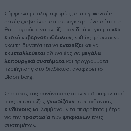
Σύμφωνα με πληροφορίες, οι αμερικανικές
αρχές φοβούνται ότι το συγκεκριμένο σύστημα
θα μπορούσε να ανοίξει τον δρόμο για μια
νέα
εποχή κυβερνοεπιθέσεων
, καθώς φέρεται να
έχει τη δυνατότητα να
εντοπίζει
και να
εκμεταλλεύεται
αδυναμίες σε
μεγάλα
λειτουργικά συστήματα
και προγράμματα
περιήγησης στο διαδίκτυο, αναφέρει το
Bloomberg.
Ο στόχος της συνάντησης ήταν να διασφαλιστεί
πως οι τράπεζες
γνωρίζουν
τους πιθανούς
κινδύνους
και λαμβάνουν τα απαραίτητα μέτρα
για την
προστασία
των
ψηφιακών
τους
συστημάτων.