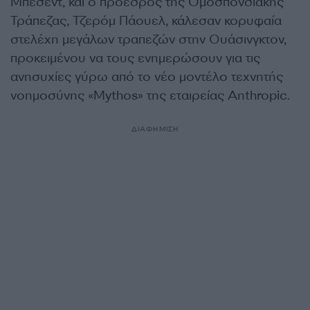
Μπέσεντ, και ο πρόεδρος της Ομοσπονδιακής
Τράπεζας, Τζερόμ Πάουελ, κάλεσαν κορυφαία
στελέχη μεγάλων τραπεζών στην Ουάσινγκτον,
προκειμένου να τους ενημερώσουν για τις
ανησυχίες γύρω από το νέο μοντέλο τεχνητής
νοημοσύνης «Mythos» της εταιρείας Anthropic.
ΔΙΑΦΗΜΙΣΗ