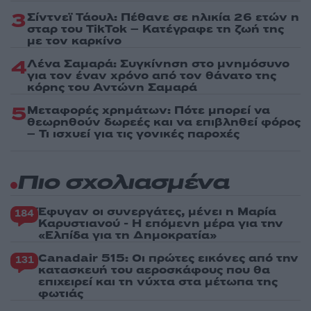
3
Σίντνεϊ Τάουλ: Πέθανε σε ηλικία 26 ετών η
σταρ του TikTok – Kατέγραφε τη ζωή της
με τον καρκίνο
4
Λένα Σαμαρά: Συγκίνηση στο μνημόσυνο
για τον έναν χρόνο από τον θάνατο της
κόρης του Αντώνη Σαμαρά
5
Μεταφορές χρημάτων: Πότε μπορεί να
θεωρηθούν δωρεές και να επιβληθεί φόρος
– Τι ισχυεί για τις γονικές παροχές
Πιο σχολιασμένα
Έφυγαν οι συνεργάτες, μένει η Μαρία
184
Καρυστιανού - Η επόμενη μέρα για την
«Ελπίδα για τη Δημοκρατία»
Canadair 515: Οι πρώτες εικόνες από την
131
κατασκευή του αεροσκάφους που θα
επιχειρεί και τη νύχτα στα μέτωπα της
φωτιάς