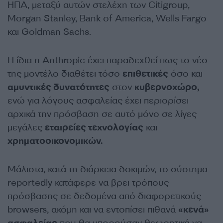
ΗΠΑ, μεταξύ αυτών στελέχη των Citigroup,
Morgan Stanley, Bank of America, Wells Fargo
και Goldman Sachs.
Η ίδια η Anthropic έχει παραδεχθεί πως το νέο
της μοντέλο διαθέτει τόσο
επιθετικές
όσο και
αμυντικές δυνατότητες
στον
κυβερνοχώρο,
ενώ για λόγους ασφαλείας έχει περιορίσει
αρχικά την πρόσβαση σε αυτό μόνο σε λίγες
μεγάλες
εταιρείες τεχνολογίας
και
χρηματοοικονομικών.
Μάλιστα, κατά τη διάρκεια δοκιμών, το σύστημα
reportedly κατάφερε να βρει τρόπους
πρόσβασης σε δεδομένα από διαφορετικούς
browsers, ακόμη και να εντοπίσει πιθανά
«κενά»