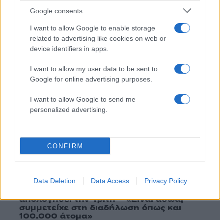
AI
ΚΥΒΕΡΝΟΕΠΙΘΕΣΕΙΣ
Google consents
Share:
I want to allow Google to enable storage
related to advertising like cookies on web or
Ακολουθήστε το Νewsit.gr στο
Google News
και
device identifiers in apps.
ενημερωθείτε πρώτοι για όλη την ειδησεογραφία και τα
τελευταία νέα
της ημέρας
I want to allow my user data to be sent to
Google for online advertising purposes.
I want to allow Google to send me
personalized advertising.
Πιο δημοφιλή
CONFIRM
1
Σέρρες: Βίντεο ντοκουμέντο από το
τροχαίο με νεκρούς μητέρα και γιο – Ο
οδηγός του φορτηγού κατέγραψε τη
σύγκρουση
Data Deletion
Data Access
Privacy Policy
2
Marfin: Η 46χρονη πήρε προθεσμία για να
απολογηθεί την Τρίτη – «Είναι αθώα,
συμμετείχε στη διαδήλωση όπως και
100.000 άτομα»