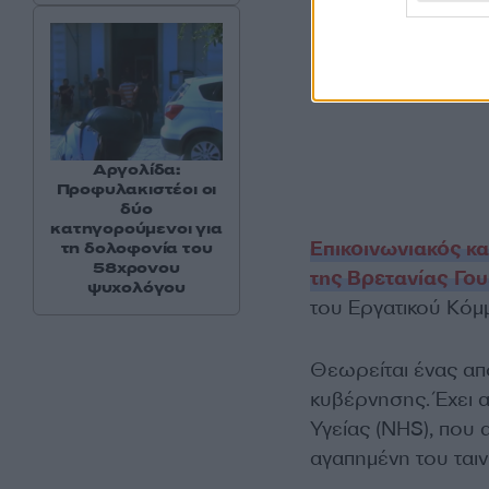
Αργολίδα:
Προφυλακιστέοι οι
δύο
κατηγορούμενοι για
Επικοινωνιακός κα
τη δολοφονία του
58χρονου
της Βρετανίας Γου
ψυχολόγου
του Εργατικού Κόμ
Θεωρείται ένας από
κυβέρνησης. Έχει 
Υγείας (NHS), που α
αγαπημένη του ταινί