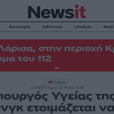
Οικονομία
Αθλητικά
Lifestyle
Medi
Λάρισα, στην περιοχή
μα του 112
Κόσμος
13:35
Τετάρτη 13 Μαΐου 2026
πουργός Υγείας τη
ινγκ ετοιμάζεται ν