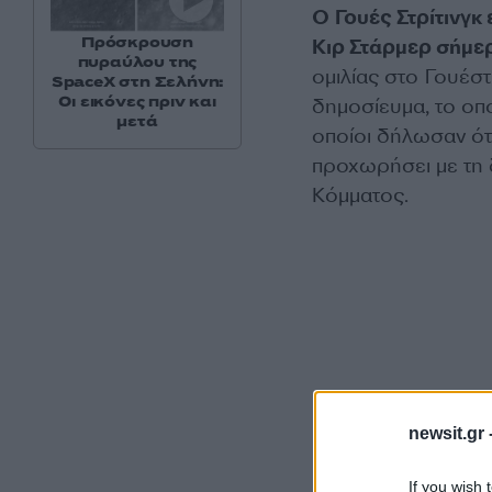
Ο Γουές Στρίτινγ
Πρόσκρουση
Κιρ Στάρμερ σήμερ
πυραύλου της
ομιλίας στο Γουέσ
SpaceX στη Σελήνη:
Οι εικόνες πριν και
δημοσίευμα, το οπ
μετά
οποίοι δήλωσαν ότ
προχωρήσει με τη 
Κόμματος.
newsit.gr 
If you wish 