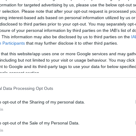
formation for targeted advertising by us, please use the below opt-out s
r selection. Please note that after your opt-out request is processed y
eing interest-based ads based on personal information utilized by us or
disclosed to third parties prior to your opt-out. You may separately opt-
πίσης γίνει για την προετοιμασία των εγγράφων
losure of your personal information by third parties on the IAB’s list of
 τους βουλευτές ώστε να υποστηρίξουν μια διαδικασ
. This information may also be disclosed by us to third parties on the
IA
ηγεσίας του κόμματος, σύμφωνα με τους Times.
Participants
that may further disclose it to other third parties.
 that this website/app uses one or more Google services and may gath
πουργός Υγείας, είναι υπερήφανος για τις επιδόσεις 
including but not limited to your visit or usage behaviour. You may click 
 to Google and its third-party tags to use your data for below specifi
ταλόγων αναμονής και για μια ανάκαμψη του NHS (εθ
ogle consent section.
εν προγραμματίζει να πει τίποτα μετά τη συνάντησή τ
που θα μπορούσε να αποσπάσει την προσοχή από τ
l Data Processing Opt Outs
», δήλωσε εκπρόσωπος του Στρίτινγκ, τον οποίο
imes.
o opt-out of the Sharing of my personal data.
In
ραφείο του δεν έχει κάνει κανένα σχόλιο σχετικά με 
o opt-out of the Sale of my Personal Data.
In