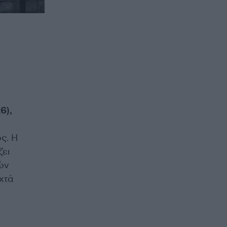
6),
ς. Η
ζει
ών
χτά