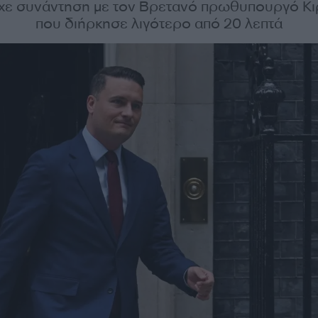
ίχε συνάντηση με τον Βρετανό πρωθυπουργό Κι
που διήρκησε λιγότερο από 20 λεπτά