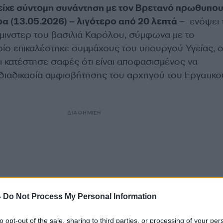
κ είχε σύντομη συνάντηση με τον Βρετανό πρωθυπο
α (13.05.2026) – λιγότερο από 20 λεπτά
– ενόψει 
τμινστερ του βασιλιά Καρόλου, σύμφωνα με το
οίο επικαλέστηκε συμμάχους του υπουργού Υγείας, ο
ι κατέστησε σαφές ότι είναι αποφασισμένος να
διαδικασία αμφισβήτησης του αρχηγού του Εργατικο
ΔΙΑΦΗΜΙΣΗ
-
Do Not Process My Personal Information
to opt-out of the sale, sharing to third parties, or processing of your per