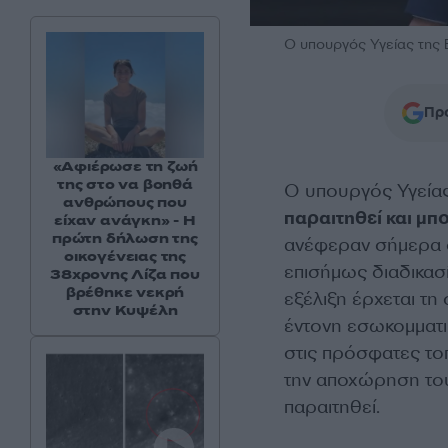
Ο υπουργός Υγείας της Β
Προ
«Αφιέρωσε τη ζωή
της στο να βοηθά
Ο υπουργός Υγεία
ανθρώπους που
παραιτηθεί και μπο
είχαν ανάγκη» - Η
πρώτη δήλωση της
ανέφεραν σήμερα 
οικογένειας της
επισήμως διαδικασ
38χρονης Λίζα που
βρέθηκε νεκρή
εξέλιξη έρχεται τη
στην Κυψέλη
έντονη εσωκομματι
στις πρόσφατες το
την αποχώρηση το
παραιτηθεί.