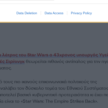
Data Deletion
Data Access
Privacy Policy
ι λάτρης του Star Wars ο 43χρονος υπουργός Υγε
ές Στρίτινγκ
θεωρείται πιθανός αντίπαλος για την ηγ
ματος.
 τους πιο ικανούς επικοινωνιακά πολιτικούς της
αναλάβει τον δύσκολο τομέα του Εθνικού Συστήματο
ποτελεί βασική κυβερνητική προτεραιότητα κι έχει πει
α είναι το «Star Wars: The Empire Strikes Back».