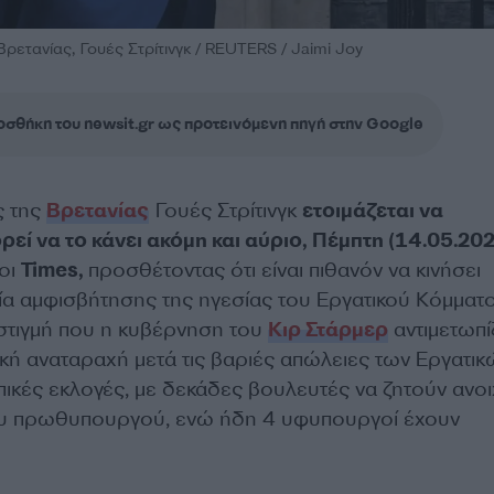
ρετανίας, Γουές Στρίτινγκ / REUTERS / Jaimi Joy
σθήκη του newsit.gr ως προτεινόμενη πηγή στην Google
ς της
Βρετανίας
Γουές Στρίτινγκ
ετοιμάζεται να
ρεί να το κάνει ακόμη και αύριο, Πέμπτη (14.05.202
οι
Times,
προσθέτοντας ότι είναι πιθανόν να κινήσει
ία αμφισβήτησης της ηγεσίας του Εργατικού Κόμματο
 στιγμή που η κυβέρνηση του
Κιρ Στάρμερ
αντιμετωπί
κή αναταραχή μετά τις βαριές απώλειες των Εργατικ
πικές εκλογές, με δεκάδες βουλευτές να ζητούν ανοι
υ πρωθυπουργού, ενώ ήδη 4 υφυπουργοί έχουν