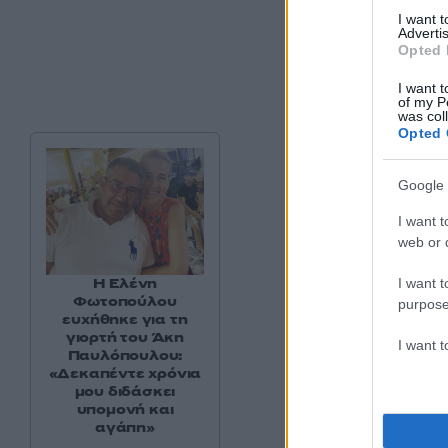
I want 
Advertis
Opted 
I want t
of my P
was col
Opted 
Google 
I want t
web or d
Η Ελένη
I want t
Φωτοπούλου
purpose
ευχήθηκε για τη
γιορτή του Άκη
I want 
Παυλόπουλου:
«Δεκαπέντε χρόνια
μου διδάσκει
υπομονή και
αγάπη»