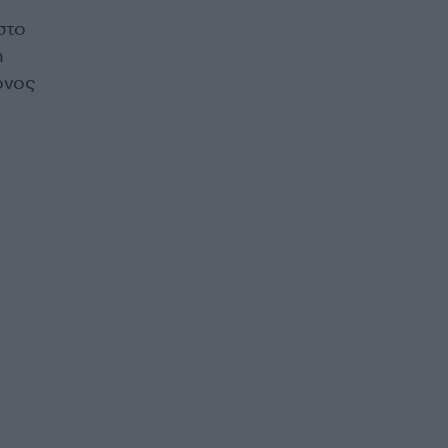
στο
ή
όνος