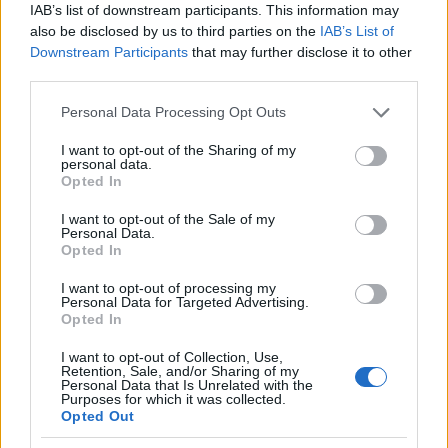
Πυροσβεστικής σε δασική
φουντώνουν οι φήμες 
IAB’s list of downstream participants. This information may
έκταση με πεύκα, πριν την
το αν βρίσκεται στη 
also be disclosed by us to third parties on the
IAB’s List of
είσοδο του χωριού
Downstream Participants
that may further disclose it to other
third parties.
Σχόλια
Please note that this website/app uses one or more Google
Personal Data Processing Opt Outs
services and may gather and store information including but
not limited to your visit or usage behaviour. You may click to
I want to opt-out of the Sharing of my
personal data.
grant or deny consent to Google and its third-party tags to
Opted In
use your data for below specified purposes in below Google
consent section.
Σχολίασε εδώ
I want to opt-out of the Sale of my
Personal Data.
Opted In
50 /50
I want to opt-out of processing my
Personal Data for Targeted Advertising.
Opted In
I want to opt-out of Collection, Use,
Retention, Sale, and/or Sharing of my
Personal Data that Is Unrelated with the
Purposes for which it was collected.
2000 /2000
Opted Out
Υποβολή σχολίου