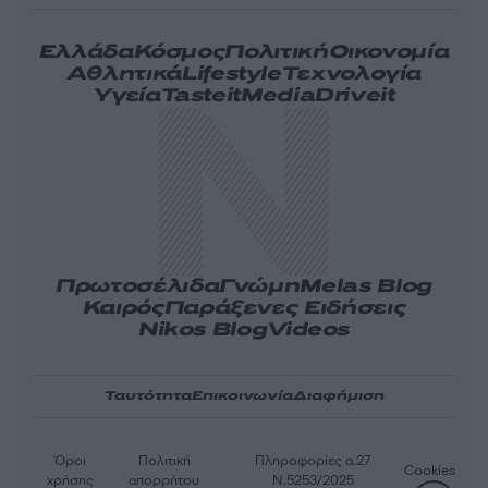
Ελλάδα
Κόσμος
Πολιτική
Οικονομία
Αθλητικά
Lifestyle
Τεχνολογία
Υγεία
Tasteit
Media
Driveit
Πρωτοσέλιδα
Γνώμη
Melas Blog
Καιρός
Παράξενες Ειδήσεις
Nikos Blog
Videos
Ταυτότητα
Επικοινωνία
Διαφήμιση
Όροι
Πολιτική
Πληροφορίες α.27
Cookies
χρήσης
απορρήτου
Ν.5253/2025