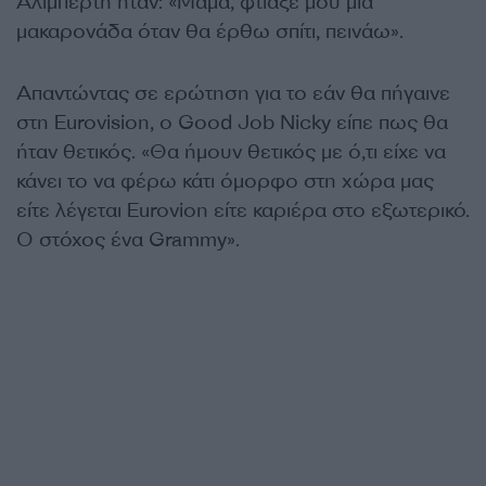
Αλιμπέρτη ήταν: «Μαμά, φτιάξε μου μία
μακαρονάδα όταν θα έρθω σπίτι, πεινάω».
Απαντώντας σε ερώτηση για το εάν θα πήγαινε
στη Eurovision, ο Good Job Nicky είπε πως θα
ήταν θετικός. «Θα ήμουν θετικός με ό,τι είχε να
κάνει το να φέρω κάτι όμορφο στη χώρα μας
είτε λέγεται Eurovion είτε καριέρα στο εξωτερικό.
Ο στόχος ένα Grammy».