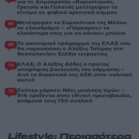
για τη Δημοκρατία: «Καρυστιανού,
Γρατσία και Γαλανός μετέτρεψαν το
κίνημα σε φοβικό αρχηγικό κόμμα»
Μετέτρεψαν το Σαρακήνικο της Μήλου
90
σε ελικοδρόμιο – «Πάρκαραν» το
ελικόπτερο τους για να κάνουν μπάνιο
Το οικονομικό πρόγραμμα της ΕΛΑΣ που
85
θα παρουσιάσει ο Αλέξης Τσίπρας στη
Θεσσαλονίκη: Σχέδιο τετραετίας
ΕΛΑΣ: Ο Αλέξης Δέδες ο πρώτος
74
υποψήφιος βουλευτής του κόμματος –
Από τα διοικητικά της ΑΕΚ στην πολιτική
σκηνή
Σούπερ μάρκετ: Νέες μειώσεις τιμών –
73
916 προϊόντα στην εθνική πρωτοβουλία,
ανάμεσά τους 130 σχολικά
Lifestyle: Περισσότερα