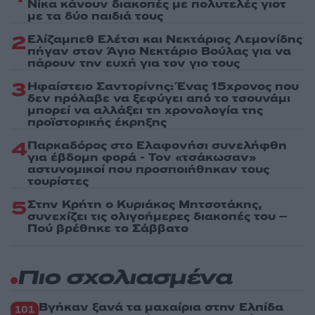
Νίκα κάνουν διακοπές με πολυτελές γιοτ
με τα δύο παιδιά τους
2
Ελίζαμπεθ Ελέτσι και Νεκτάριος Λεμονίδης
πήγαν στον Άγιο Νεκτάριο Βούλας για να
πάρουν την ευχή για τον γιο τους
3
Ηφαίστειο Σαντορίνης: Ένας 15χρονος που
δεν πρόλαβε να ξεφύγει από το τσουνάμι
μπορεί να αλλάξει τη χρονολογία της
προϊστορικής έκρηξης
4
Παρκαδόρος στο Ελαφονήσι συνελήφθη
για έβδομη φορά - Τον «τσάκωσαν»
αστυνομικοί που προσποιήθηκαν τους
τουρίστες
5
Στην Κρήτη ο Κυριάκος Μητσοτάκης,
συνεχίζει τις ολιγοήμερες διακοπές του –
Πού βρέθηκε το Σάββατο
Πιο σχολιασμένα
Βγήκαν ξανά τα μαχαίρια στην Ελπίδα
101