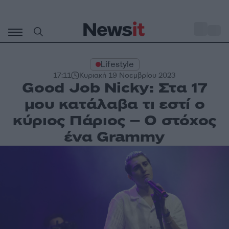
Μετάβαση
σε
o
33
περιεχόμενο
Lifestyle
17:11
Κυριακή 19 Νοεμβρίου 2023
Good Job Nicky: Στα 17
μου κατάλαβα τι εστί ο
κύριος Πάριος – Ο στόχος
ένα Grammy