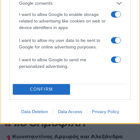
Google consents
Όροι Χρήσης
. Το site προστατεύεται από reCAPTCHA, ισχύουν
I want to allow Google to enable storage
Πολιτική Απορρήτου
&
Όροι Χρήσης
της Google.
related to advertising like cookies on web or
Lifestyle
device identifiers in apps.
GOOD JOB NICKY
MADWALK
MEGA
I want to allow my user data to be sent to
ΓΙΑΝΝΗΣ ΠΑΡΙΟΣ
ΣΟΦΙΑ ΑΛΙΜΠΕΡΤΗ
Google for online advertising purposes.
Share:
I want to allow Google to send me
personalized advertising.
Ακολουθήστε το Νewsit.gr στο
Google News
και
ενημερωθείτε πρώτοι για όλη την ειδησεογραφία και τα
τελευταία νέα
της ημέρας
CONFIRM
Data Deletion
Data Access
Privacy Policy
Πιο δημοφιλή
1
Κωνσταντίνος Αργυρός και Αλεξάνδρα