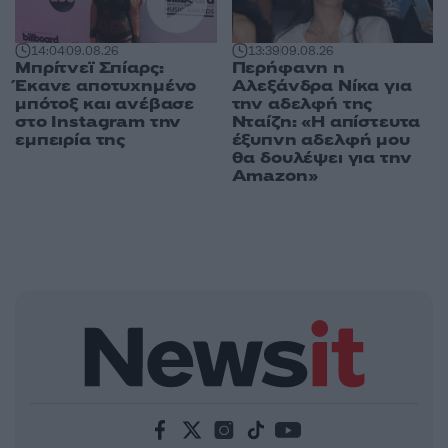
14:04
09.08.26
13:39
09.08.26
Μπρίτνεϊ Σπίαρς:
Περήφανη η
Έκανε αποτυχημένο
Αλεξάνδρα Νίκα για
μπότοξ και ανέβασε
την αδελφή της
στο Instagram την
Νταίζη: «Η απίστευτα
εμπειρία της
έξυπνη αδελφή μου
θα δουλέψει για την
Amazon»