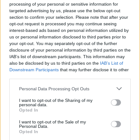
Σχόλια
processing of your personal or sensitive information for
targeted advertising by us, please use the below opt-out
section to confirm your selection. Please note that after your
opt-out request is processed you may continue seeing
interest-based ads based on personal information utilized by
us or personal information disclosed to third parties prior to
Σχολίασε εδώ
your opt-out. You may separately opt-out of the further
disclosure of your personal information by third parties on the
IAB’s list of downstream participants. This information may
50 /50
also be disclosed by us to third parties on the
IAB’s List of
Downstream Participants
that may further disclose it to other
third parties.
Please note that this website/app uses one or more Google
Personal Data Processing Opt Outs
services and may gather and store information including but
2000 /2000
not limited to your visit or usage behaviour. You may click to
I want to opt-out of the Sharing of my
personal data.
grant or deny consent to Google and its third-party tags to
Υποβολή σχολίου
Opted In
use your data for below specified purposes in below Google
consent section.
I want to opt-out of the Sale of my
Όροι Χρήσης
. Το site προστατεύεται από reCAPTCHA, ισχύουν
Personal Data.
Πολιτική Απορρήτου
&
Όροι Χρήσης
της Google.
Opted In