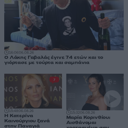
16:06
06.08.26
Ο Λάκης Γαβαλάς έγινε 74 ετών και το
γιόρτασε με τούρτα και σαμπάνια
7
15:48
06.08.26
15:32
06.08.26
Η Κατερίνα
Μαρία Κορινθίου:
Καινούργιου ξανά
Αισθάνομαι
στην Παναγιά
χορτασμένη σαν