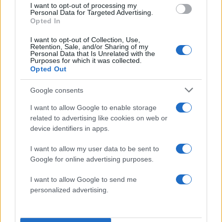
Lifestyle
I want to opt-out of processing my
EUROVISION
ΚΥΠΡΟΣ
Personal Data for Targeted Advertising.
Opted In
Share:
I want to opt-out of Collection, Use,
Retention, Sale, and/or Sharing of my
Personal Data that Is Unrelated with the
Ακολουθήστε το Νewsit.gr στο
Google News
και
Purposes for which it was collected.
ενημερωθείτε πρώτοι για όλη την ειδησεογραφία και τα
Opted Out
τελευταία νέα
της ημέρας
Google consents
I want to allow Google to enable storage
related to advertising like cookies on web or
device identifiers in apps.
Πιο δημοφιλή
I want to allow my user data to be sent to
1
Έφυγαν οι συνεργάτες, μένει η Μαρία
Google for online advertising purposes.
Καρυστιανού - Η επόμενη μέρα για την
«Ελπίδα για τη Δημοκρατία»
I want to allow Google to send me
personalized advertising.
2
Σαμοθράκη: «Μαμά νόμιζες ότι δε θα σε
ξαναδώ;» – Τα πρώτα λόγια του 22χρονου
που έπεσε σε κανάλι με καυτό νερό