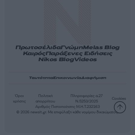
Πρωτοσέλιδα
Γνώμη
Melas Blog
Καιρός
Παράξενες Ειδήσεις
Nikos Blog
Videos
Ταυτότητα
Επικοινωνία
Διαφήμιση
Όροι
Πολιτική
Πληροφορίες α.27
Cookies
χρήσης
απορρήτου
Ν.5253/2025
Αριθμός Πιστοποίησης Μ.Η.Τ.232163
© 2026 newsit.gr. Με επιφύλαξη κάθε νομίμου δικαιώματος.