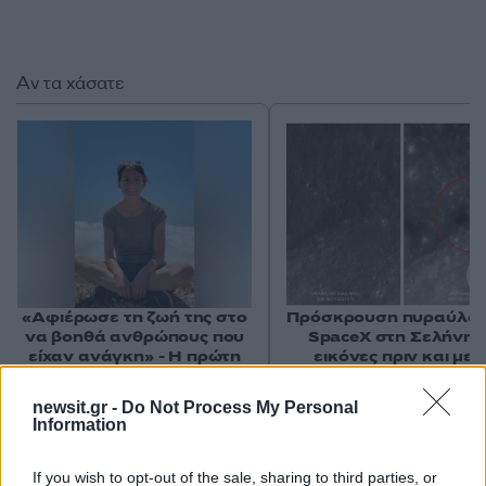
Αν τα χάσατε
«Αφιέρωσε τη ζωή της στο
Πρόσκρουση πυραύλου
να βοηθά ανθρώπους που
SpaceX στη Σελήνη: 
είχαν ανάγκη» - Η πρώτη
εικόνες πριν και μετ
δήλωση της οικογένειας
της 38χρονης Λίζα που
newsit.gr -
Do Not Process My Personal
βρέθηκε νεκρή στην
Information
Κυψέλη
If you wish to opt-out of the sale, sharing to third parties, or