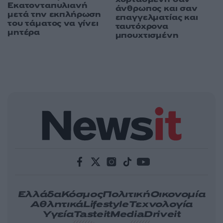
Εκατονταπυλιανή
άνθρωπος και σαν
μετά την εκπλήρωση
επαγγελματίας και
του τάματος να γίνει
ταυτόχρονα
μητέρα
μπουχτισμένη
Ελλάδα
Κόσμος
Πολιτική
Οικονομία
Αθλητικά
Lifestyle
Τεχνολογία
Υγεία
Tasteit
Media
Driveit