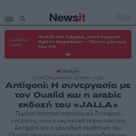
Μετάβαση
σε
o
34
περιεχόμενο
Φωτιά στη Λάρισα, στην περιοχή
Φω
Συμβαίνει
Κρήνη Φαρσάλων – Ήχησε μήνυμα
Κο
τώρα:
του 112
α
Lifestyle
17:39
Παρασκευή 22 Μαΐου 2026
Antigoni: Η συνεργασία με
τον Oualid και η arabic
εκδοχή του «JALLA»
Γεμάτο oriental στοιχεία και δυναμική
ενέργεια, ενώ η εκρηκτική παρουσία της
Antigoni και η μοναδική αισθητική του
Oualid ολοκληρώνουν τη νέα εκδοχή του