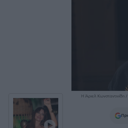
H Άριελ Κωνσταντινίδ
Προ