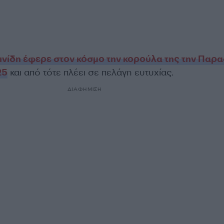
ινίδη έφερε στον κόσμο την κορούλα της την Παρ
25
και από τότε πλέει σε πελάγη ευτυχίας.
ΔΙΑΦΗΜΙΣΗ