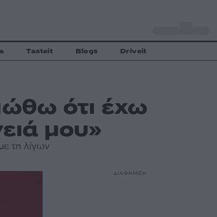
o
Αθήνα
27
C
a
Tasteit
Blogs
Driveit
ιώθω ότι έχω
ειά μου»
με τη λίγων
ΔΙΑΦΗΜΙΣΗ