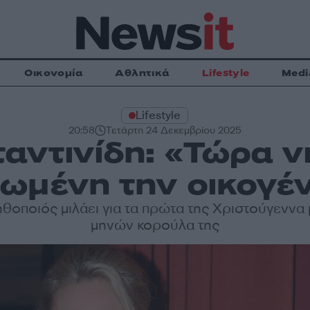
Οικονομία
Αθλητικά
Lifestyle
Medi
Lifestyle
20:58
Τετάρτη 24 Δεκεμβρίου 2025
αντινίδη: «Τώρα ν
ωμένη την οικογέν
θοποιός μιλάει για τα πρώτα της Χριστούγεννα 
μηνών κορούλα της