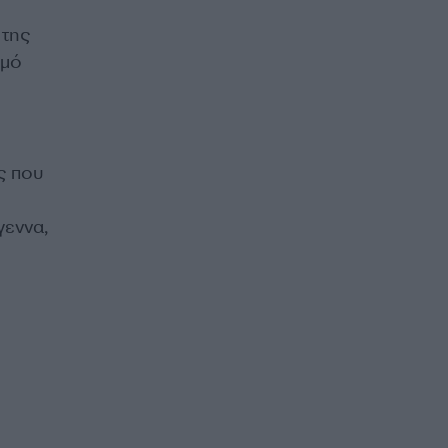
 της
ομό
ς που
γεννα,