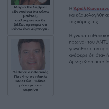
Μαρία Καλάβρια:
Η
Άριελ Κωνσταντ
«Εννοείται ότι κάνω
και εξομολογήθηκε
μπότοξ,
υαλουρονικό δε
της κόρης της.
βάζω, προτιμώ να
κάνω ένα λίφτινγκ»
Η γνωστή ηθοποιός
πρωινό» του ANT1 
γεννήθηκε τον προ
ανέφερε ότι όταν ή
όμως τώρα αυτό έχ
Πέθανε ο ηθοποιός
Πατ Φιν σε ηλικία
60 ετών – Έδινε
μάχη με τον
καρκίνο