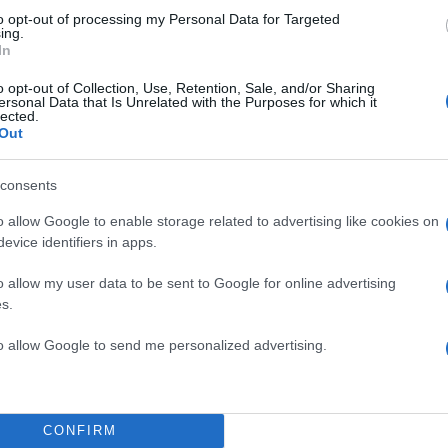
to opt-out of processing my Personal Data for Targeted
ing.
In
o opt-out of Collection, Use, Retention, Sale, and/or Sharing
ersonal Data that Is Unrelated with the Purposes for which it
lected.
Out
consents
o allow Google to enable storage related to advertising like cookies on
evice identifiers in apps.
o allow my user data to be sent to Google for online advertising
ύο παιδιά και πέντε γάτες, είμαι τώρα με τρία παιδιά
s.
ρά! Δεν κοιμάμαι το βράδυ, ξυπνάω από τις 6, είναι ό
to allow Google to send me personalized advertising.
ορα. Έχω μία κοπέλα μόνιμη στο σπίτι γιατί έτσι κι α
δε θα μπορούσα, για λόγους ασφαλείας. Δεν είναι μόν
η συνέχεια η Άριελ Κωνσταντινίδη.
CONFIRM