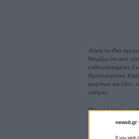
«Είναι το ίδιο όμο
Νομίζω ότι από τότ
ενθουσιασμένη. Γι
Χριστούγεννα. Καμί
γιορτινοί και όλα…
υπήρχε.
Φέτος λοιπόν νιώθω
Χωρίς ένα άγχος να
newsit.gr 
δηλαδή έχουν επιμ
ηθοποιός.
If you wish 