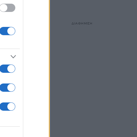
ΔΙΑΦΗΜΙΣΗ
 και
λη η
λλιώς
ο η