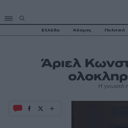
Μετάβαση
σε
περιεχόμενο
Ελλάδα
Κόσμος
Πολιτική
Άριελ Κωνστ
ολοκληρ
Η γνωστή η