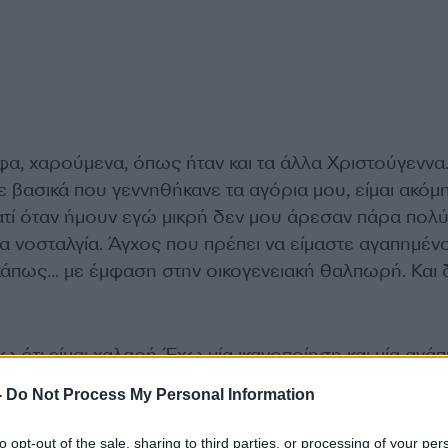
ρφα, χαρούμενα, όπως ήταν και τα άλλα Χριστούγεννα
ε βασικά που γεννηθήκανε τα αγόρια μου, είμαι ακόμη
ατί όταν ήμουν εγώ μικρή δεν μου άρεσαν πάρα πολύ
α νοσταλγία. Άγχος που πρέπει να είμαστε αγαπημένο
 κάπως… με έμφαση στην οικογενειακή θαλπωρή. Και 
 ότι είμαι χαλαρή. Έχω μία ικανοποίηση και μία αγάπ
 τα φτιάξω όλα, να είναι έτσι, να είναι αλλιώς… Πιο 
-
Do Not Process My Personal Information
εληθεί φέτος τα αγόρια», εξομολογήθηκε η γνωστή
to opt-out of the sale, sharing to third parties, or processing of your per