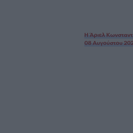
Η Άριελ Κωνσταντ
08 Αυγούστου 20