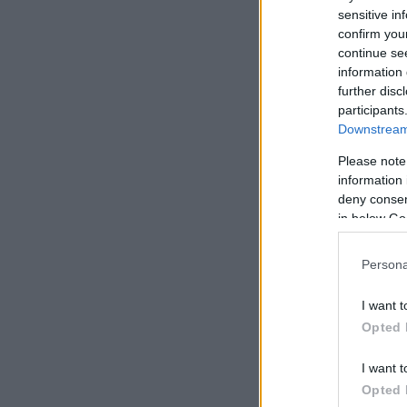
sensitive in
confirm you
«Τώρα νιώθω ότι έ
continue se
information 
further disc
participants
Downstream 
Please note
information 
deny consent
in below Go
Persona
I want t
Opted 
I want t
Opted 