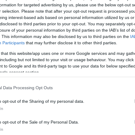
formation for targeted advertising by us, please use the below opt-out s
r selection. Please note that after your opt-out request is processed y
χω ολοκληρωμένη την οικογένειά μου», δήλωσε ακό
eing interest-based ads based on personal information utilized by us or
disclosed to third parties prior to your opt-out. You may separately opt-
ΔΙΑΦΗΜΙΣΗ
losure of your personal information by third parties on the IAB’s list of
. This information may also be disclosed by us to third parties on the
IA
Participants
that may further disclose it to other third parties.
 that this website/app uses one or more Google services and may gath
including but not limited to your visit or usage behaviour. You may click 
 to Google and its third-party tags to use your data for below specifi
ogle consent section.
l Data Processing Opt Outs
o opt-out of the Sharing of my personal data.
In
o opt-out of the Sale of my Personal Data.
In