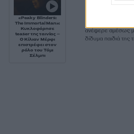
«Με τέτοιο ενθουσι
φανταζόντουσαν, τ
«Peaky Blinders:
ευχόμουν, όμως η π
The Immortal Man»:
Κυκλοφόρησε
ανέφερε αμέσως με
teaser της ταινίας –
δίδυμα παιδιά της τ
Ο Κίλιαν Μέρφι
επιστρέφει στον
ρόλο του Τόμι
Σέλμπι