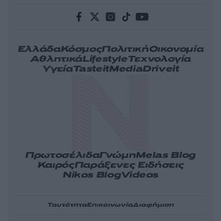
Ελλάδα
Κόσμος
Πολιτική
Οικονομία
Αθλητικά
Lifestyle
Τεχνολογία
Υγεία
Tasteit
Media
Driveit
Πρωτοσέλιδα
Γνώμη
Melas Blog
Καιρός
Παράξενες Ειδήσεις
Nikos Blog
Videos
Ταυτότητα
Επικοινωνία
Διαφήμιση