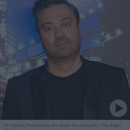
Ο Γιώργος Θεοφάνους στο πλατό της εκπομπής «The 2night