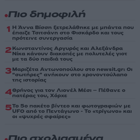
Πιο δημοφιλή
1
Η Άννα Βίσση ξετρελάθηκε με μπάντα που
έπαιζε Τσιτσάνη στο Φισκάρδο και τους
πρότεινε συνεργασία
2
Κωνσταντίνος Αργυρός και Αλεξάνδρα
Νίκα κάνουν διακοπές με πολυτελές γιοτ
με τα δύο παιδιά τους
3
Μαριζέτα Αντωνοπούλου στο newsit.gr: Οι
“σωτήρες” ανήκουν στο χρονοντούλαπο
της ιστορίας
4
Θρήνος για τον Λιονέλ Μέσι – Πέθανε ο
πατέρας του, Χόρχε
5
Το 5ο πακέτο βίντεο και φωτογραφιών με
UFO από το Πεντάγωνο - Το «τρίγωνο» και
οι «ψυχρές σφαίρες»
Πιο σχολιασμένα