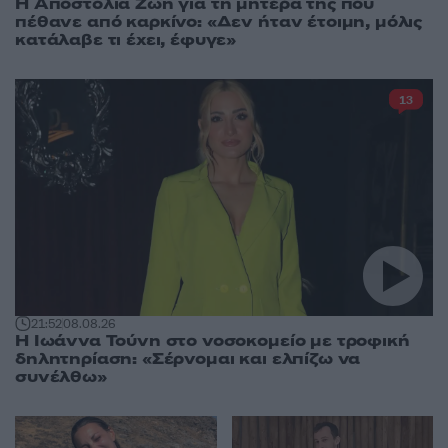
Η Αποστολία Ζώη για τη μητέρα της που
πέθανε από καρκίνο: «Δεν ήταν έτοιμη, μόλις
κατάλαβε τι έχει, έφυγε»
13
21:52
08.08.26
Η Ιωάννα Τούνη στο νοσοκομείο με τροφική
δηλητηρίαση: «Σέρνομαι και ελπίζω να
συνέλθω»