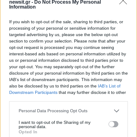
newsit.gr -
Do Not Process My Personal
μέσα στο πανεπιστήμιο. «Ο γιος μου σπουδάζει
Information
στην Αμερική. Ένας τρελός μπήκε στην τάξη του
If you wish to opt-out of the sale, sharing to third parties, or
και σκότωσε δύο συμμαθητές του. Ο γιος μου
processing of your personal or sensitive information for
πέρασε πολύ δύσκολα, δεν ήθελε να πάει πίσω.
targeted advertising by us, please use the below opt-out
section to confirm your selection. Please note that after your
opt-out request is processed you may continue seeing
Μετά πήγε η μητέρα του μαζί, περάσαμε
interest-based ads based on personal information utilized by
δύσκολα. Δεν μπορούμε να αλλάξουμε την
us or personal information disclosed to third parties prior to
Αμερική, ταυτόχρονα όμως, δεν μπορούν να
your opt-out. You may separately opt-out of the further
disclosure of your personal information by third parties on the
αλλάξουν και οι ευκαιρίες που μπορεί να του
IAB’s list of downstream participants. This information may
δώσει η Αμερική. Στη δουλειά που κάνει, η
also be disclosed by us to third parties on the
IAB’s List of
Αμερική είναι καλύτερη από εδώ. Και τα τρία
Downstream Participants
that may further disclose it to other
μεγάλα μου παιδιά σπουδάζουν έξω. Εδώ μου
third parties.
έμεινε μόνο το τελευταίο, το 16χρονο, που με
Please note that this website/app uses one or more Google
Personal Data Processing Opt Outs
αγαπάει και με φροντίζει», αποκάλυψε ο Γιώργος
services and may gather and store information including but
not limited to your visit or usage behaviour. You may click to
I want to opt-out of the Sharing of my
Θεοφάνους.
personal data.
grant or deny consent to Google and its third-party tags to
Opted In
ΔΙΑΦΗΜΙΣΗ
use your data for below specified purposes in below Google