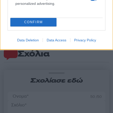
personalized advertising.
Γιάννης Βούρος για τον γιο
Μπλέικ Λάιβλι και Τζά
του, Στέφανο: «Συγγενικά
Μπαλντόνι κατέληξαν
CONFIRM
πρόσωπα μας έλεγαν να
συμβιβασμό – «Ήτα
του φοράμε γάντια όταν
συμφωνία της τελευτα
βγαίνουμε έξω»
στιγμής»
Data Deletion
Data Access
Privacy Policy
Σχόλια
Σχολίασε εδώ
50 /50