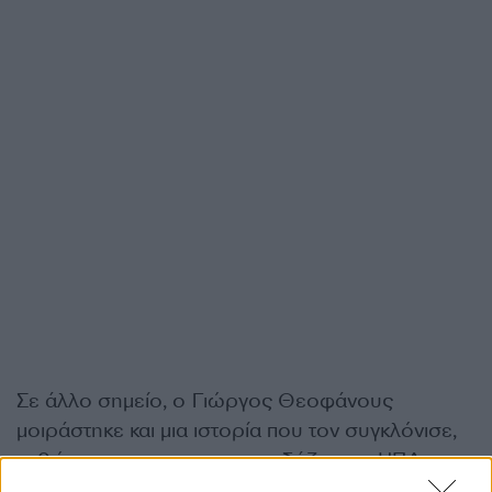
Σε άλλο σημείο, ο Γιώργος Θεοφάνους
μοιράστηκε και μια ιστορία που τον συγκλόνισε,
καθώς ο γιος του, που σπουδάζει στις ΗΠΑ,
βρέθηκε αντιμέτωπος με ένα τραγικό περιστατικό