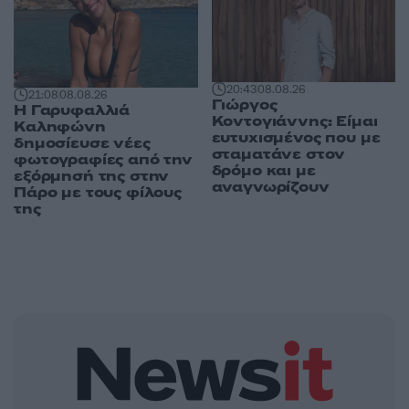
20:43
08.08.26
21:08
08.08.26
Γιώργος
Η Γαρυφαλλιά
Κοντογιάννης: Είμαι
Καληφώνη
ευτυχισμένος που με
δημοσίευσε νέες
σταματάνε στον
φωτογραφίες από την
δρόμο και με
εξόρμησή της στην
αναγνωρίζουν
Πάρο με τους φίλους
της