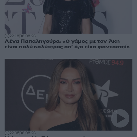
22:18
08.08.26
Λένα Παπαληγούρα: «Ο γάμος με τον Άκη
είναι πολύ καλύτερος απ’ ό,τι είχα φανταστεί»
22:05
08.08.26