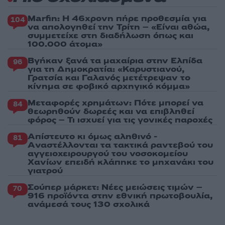
Marfin: Η 46χρονη πήρε προθεσμία για
104
να απολογηθεί την Τρίτη – «Είναι αθώα,
συμμετείχε στη διαδήλωση όπως και
100.000 άτομα»
Βγήκαν ξανά τα μαχαίρια στην Ελπίδα
96
για τη Δημοκρατία: «Καρυστιανού,
Γρατσία και Γαλανός μετέτρεψαν το
κίνημα σε φοβικό αρχηγικό κόμμα»
Μεταφορές χρημάτων: Πότε μπορεί να
84
θεωρηθούν δωρεές και να επιβληθεί
φόρος – Τι ισχυεί για τις γονικές παροχές
Απίστευτο κι όμως αληθινό -
81
Aναστέλλονται τα τακτικά ραντεβού του
αγγειοχειρουργού του νοσοκομείου
Χανίων επειδή κλάπηκε το μηχανάκι του
γιατρού
Σούπερ μάρκετ: Νέες μειώσεις τιμών –
70
916 προϊόντα στην εθνική πρωτοβουλία,
ανάμεσά τους 130 σχολικά