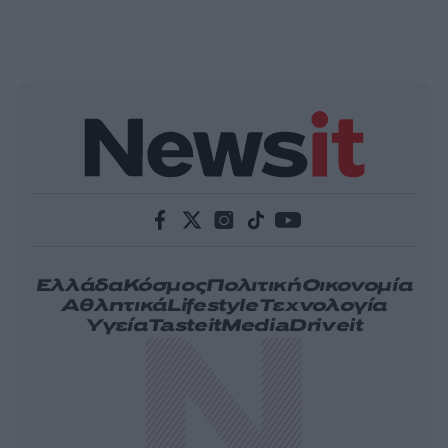
Ελλάδα
Κόσμος
Πολιτική
Οικονομία
Αθλητικά
Lifestyle
Τεχνολογία
Υγεία
Tasteit
Media
Driveit