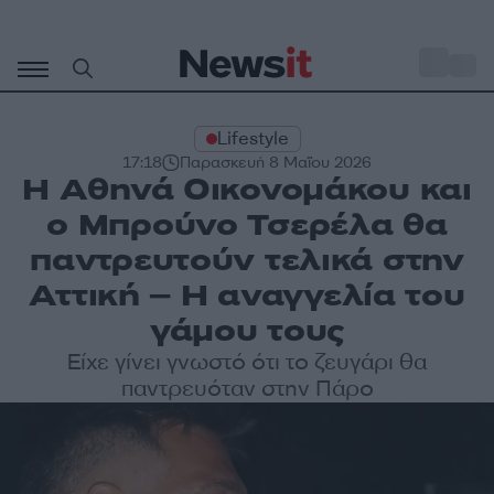
Μετάβαση
σε
o
29
περιεχόμενο
Lifestyle
17:18
Παρασκευή 8 Μαΐου 2026
Η Αθηνά Οικονομάκου και
ο Μπρούνο Τσερέλα θα
παντρευτούν τελικά στην
Αττική – Η αναγγελία του
γάμου τους
Είχε γίνει γνωστό ότι το ζευγάρι θα
παντρευόταν στην Πάρο