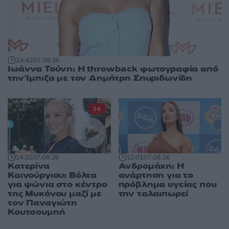
14:42
07.08.26
Ιωάννα Τούνη: Η throwback φωτογραφία από
την Ίμπιζα με τον Δημήτρη Σπυριδωνίδη
14
14:22
07.08.26
12:01
07.08.26
Κατερίνα
Ανδρομάχη: Η
Καινούργιου: Βόλτα
ανάρτηση για το
για ψώνια στο κέντρο
πρόβλημα υγείας που
της Μυκόνου μαζί με
την ταλαιπωρεί
τον Παναγιώτη
Κουτσουμπή