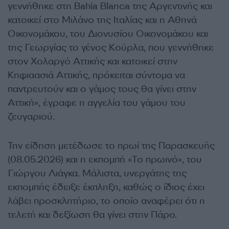
γεννήθηκε στη Bahia Blanca της Αργεντινής και
κατοικεί στο Μιλάνο της Ιταλίας και η Αθηνά
Οικονομάκου, του Διονυσίου Οικονομάκου και
της Γεωργίας το γένος Κούρλα, που γεννήθηκε
στον Χολαργό Αττικής και κατοικεί στην
Κηφιαασιά Αττικής, πρόκειται σύντομα να
παντρευτούν και ο γάμος τους θα γίνει στην
Αττική», έγραφε η αγγελία του γάμου του
ζευγαριού.
Την είδηση μετέδωσε το πρωί της Παρασκευής
(08.05.2026) και η εκπομπή «Το πρωινό», του
Γιώργου Λιάγκα. Μάλιστα, υνεργάτης της
εκπομπής έδειξε έκπληξη, καθώς ο ίδιος έχει
λάβει προσκλητήριο, το οποίο αναφέρει ότι η
τελετή και δεξίωση θα γίνει στην Πάρο.