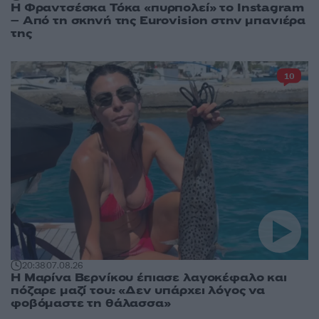
Η Φραντσέσκα Τόκα «πυρπολεί» το Instagram
– Από τη σκηνή της Eurovision στην μπανιέρα
της
10
20:38
07.08.26
Η Μαρίνα Βερνίκου έπιασε λαγοκέφαλο και
πόζαρε μαζί του: «Δεν υπάρχει λόγος να
φοβόμαστε τη θάλασσα»