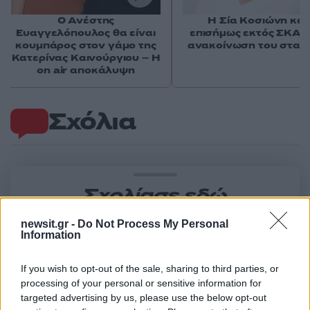
Ο Ανέστης
Η Σία Κοσιώνη και
Ευαγγελόπουλος θα είναι
επισήμως εκτός ΣΚΑΪ 
κουμπάρος στον γάμο της
ανακοίνωση του σταθ
Κατερίνας Καινούργιου – Η
on air αποκάλυψη
Σχόλια
Σχολίασε εδώ
newsit.gr -
Do Not Process My Personal
Information
50 /50
If you wish to opt-out of the sale, sharing to third parties, or
processing of your personal or sensitive information for
targeted advertising by us, please use the below opt-out