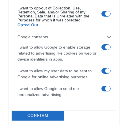
Πιο δημοφιλή
I want to opt-out of Collection, Use,
Retention, Sale, and/or Sharing of my
1
Σέρρες: Βίντεο ντοκουμέντο από το
Personal Data that Is Unrelated with the
τροχαίο με νεκρούς μητέρα και γιο – Ο
Purposes for which it was collected.
οδηγός του φορτηγού κατέγραψε τη
Opted Out
σύγκρουση
Google consents
2
Marfin: Η 46χρονη πήρε προθεσμία για να
απολογηθεί την Τρίτη – «Είναι αθώα,
I want to allow Google to enable storage
συμμετείχε στη διαδήλωση όπως και
100.000 άτομα»
related to advertising like cookies on web or
device identifiers in apps.
3
Σίντνεϊ Τάουλ: Πέθανε σε ηλικία 26 ετών η
σταρ του TikTok – Kατέγραφε τη ζωή της
I want to allow my user data to be sent to
με τον καρκίνο
Google for online advertising purposes.
4
Μεταφορές χρημάτων: Πότε μπορεί να
θεωρηθούν δωρεές και να επιβληθεί φόρος
I want to allow Google to send me
– Τι ισχυεί για τις γονικές παροχές
personalized advertising.
5
Κυψέλη: «Δεν μπορώ να το πιστέψω» –
Σοκαρισμένο το ζευγάρι Αμερικανών που
φιλοξενούσε τον 26χρονο Αφγανό στη
Λέσβο
CONFIRM