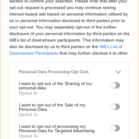
section to confirm your selection. Please note that after your
2000 /2000
opt-out request is processed you may continue seeing
interest-based ads based on personal information utilized by
Υποβολή σχολίου
us or personal information disclosed to third parties prior to
your opt-out. You may separately opt-out of the further
Όροι Χρήσης
. Το site προστατεύεται από reCAPTCHA, ισχύουν
disclosure of your personal information by third parties on the
Πολιτική Απορρήτου
&
Όροι Χρήσης
της Google.
IAB’s list of downstream participants. This information may
Lifestyle
also be disclosed by us to third parties on the
IAB’s List of
Downstream Participants
that may further disclose it to other
ΑΘΗΝΑ ΟΙΚΟΝΟΜΑΚΟΥ
third parties.
ΜΠΡΟΥΝΟ ΤΣΕΡΕΛΑ
Please note that this website/app uses one or more Google
Personal Data Processing Opt Outs
Share:
services and may gather and store information including but
not limited to your visit or usage behaviour. You may click to
I want to opt-out of the Sharing of my
personal data.
Ακολουθήστε το Νewsit.gr στο
Google News
και
grant or deny consent to Google and its third-party tags to
Opted In
ενημερωθείτε πρώτοι για όλη την ειδησεογραφία και τα
use your data for below specified purposes in below Google
τελευταία νέα
της ημέρας
consent section.
I want to opt-out of the Sale of my
Personal Data.
Opted In
I want to opt-out of processing my
Personal Data for Targeted Advertising.
Opted In