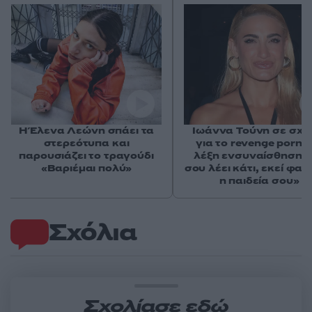
Η Έλενα Λεώνη σπάει τα
Ιωάννα Τούνη σε σχό
στερεότυπα και
για το revenge porn: 
παρουσιάζει το τραγούδι
λέξη ενσυναίσθηση δ
«Βαριέμαι πολύ»
σου λέει κάτι, εκεί φαί
η παιδεία σου»
Σχόλια
Σχολίασε εδώ