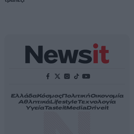
τραπέζι
Ελλάδα
Κόσμος
Πολιτική
Οικονομία
Αθλητικά
Lifestyle
Τεχνολογία
Υγεία
Tasteit
Media
Driveit