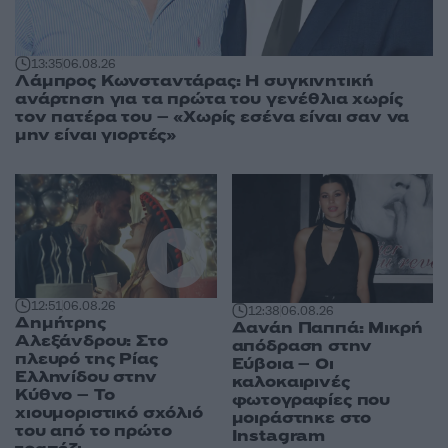
13:35
06.08.26
Λάμπρος Κωνσταντάρας: Η συγκινητική
ανάρτηση για τα πρώτα του γενέθλια χωρίς
τον πατέρα του – «Χωρίς εσένα είναι σαν να
μην είναι γιορτές»
12:51
06.08.26
12:38
06.08.26
Δημήτρης
Δανάη Παππά: Μικρή
Αλεξάνδρου: Στο
απόδραση στην
πλευρό της Ρίας
Εύβοια – Οι
Ελληνίδου στην
καλοκαιρινές
Κύθνο – Το
φωτογραφίες που
χιουμοριστικό σχόλιό
μοιράστηκε στο
του από το πρώτο
Instagram