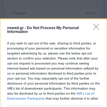
50 /50
newsit.gr -
Do Not Process My Personal
Information
2000 /2000
If you wish to opt-out of the sale, sharing to third parties, or
processing of your personal or sensitive information for
Υποβολή σχολίου
targeted advertising by us, please use the below opt-out
section to confirm your selection. Please note that after your
Όροι Χρήσης
. Το site προστατεύεται από reCAPTCHA, ισχύουν
opt-out request is processed you may continue seeing
Πολιτική Απορρήτου
&
Όροι Χρήσης
της Google.
interest-based ads based on personal information utilized by
Lifestyle
us or personal information disclosed to third parties prior to
your opt-out. You may separately opt-out of the further
ΙΩΑΝΝΑ ΠΑΛΙΟΣΠΥΡΟΥ
disclosure of your personal information by third parties on the
Share:
IAB’s list of downstream participants. This information may
also be disclosed by us to third parties on the
IAB’s List of
Downstream Participants
that may further disclose it to other
Ακολουθήστε το Νewsit.gr στο
Google News
και
third parties.
ενημερωθείτε πρώτοι για όλη την ειδησεογραφία και τα