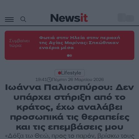
Μετάβαση
σε
o
34
περιεχόμενο
Φωτιά στην Ηλεία στην περιοχή
Φω
Συμβαίνει
της Αγίας Μαρίνας: Σηκώθηκαν
Κο
τώρα:
εναέρια μέσα
α
Lifestyle
19:41
Πέμπτη 26 Μαρτίου 2026
Ιωάννα Παλιοσπύρου: Δεν
υπάρχει στήριξη από το
κράτος, έχω αναλάβει
προσωπικά τις θεραπείες
και τις επεμβάσεις μου
«Δόξα τω Θεώ, προς το παρόν, βρίσκω τους