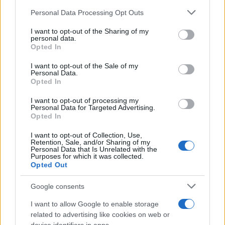
τελευταία νέα
της ημέρας
Please note that this website/app uses one or more Google
Personal Data Processing Opt Outs
services and may gather and store information including but
not limited to your visit or usage behaviour. You may click to
I want to opt-out of the Sharing of my
personal data.
grant or deny consent to Google and its third-party tags to
Opted In
use your data for below specified purposes in below Google
consent section.
I want to opt-out of the Sale of my
Πιο δημοφιλή
Personal Data.
Opted In
1
Έφυγαν οι συνεργάτες, μένει η Μαρία
Καρυστιανού - Η επόμενη μέρα για την
I want to opt-out of processing my
«Ελπίδα για τη Δημοκρατία»
Personal Data for Targeted Advertising.
Opted In
2
Στη Βρετανία στελέχη του ελληνικού FBI
για να παραλάβουν την 46χρονη για την
I want to opt-out of Collection, Use,
τραγωδία της Μαρφίν - Η διαδικασία που
Retention, Sale, and/or Sharing of my
Personal Data that Is Unrelated with the
θα ακολουθηθεί
Purposes for which it was collected.
Opted Out
3
Ψάθα: «Δεν υπήρξε τεχνικό πρόβλημα με
τα δύο ελικόπτερα» κατέθεσαν ο Βρετανός
χειριστής και ο Έλληνας διερμηνέας
Google consents
4
«Βαριά καμπάνα» στον 27χρονο τράπερ
I want to allow Google to enable storage
που έτρεχε με 182 χιλιόμετρα την ώρα σε
related to advertising like cookies on web or
δρόμο με όριο τα 80