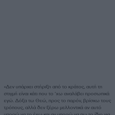
«Δεν υπάρχει στήριξη από το κράτος, αυτή τη
στιγμή είναι κάτι που το ‘χω αναλάβει προσωπικά
εγώ. Δόξα τω Θεώ, προς το παρόν, βρίσκω τους
τρόπους, αλλά δεν ξέρω μελλοντικά αν αυτό
μπορώ να το έχω και αν μπορώ να πω το ίδιο για