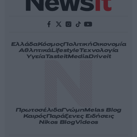
Ελλάδα
Κόσμος
Πολιτική
Οικονομία
Αθλητικά
Lifestyle
Τεχνολογία
Υγεία
Tasteit
Media
Driveit
Πρωτοσέλιδα
Γνώμη
Melas Blog
Καιρός
Παράξενες Ειδήσεις
Nikos Blog
Videos