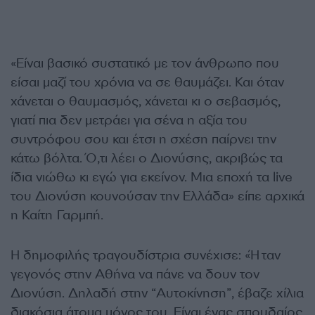
«Είναι βασικό συστατικό με τον άνθρωπο που
είσαι μαζί του χρόνια να σε θαυμάζει. Και όταν
χάνεται ο θαυμασμός, χάνεται κι ο σεβασμός,
γιατί πια δεν μετράει για σένα η αξία του
συντρόφου σου και έτσι η σχέση παίρνει την
κάτω βόλτα. Ό,τι λέει ο Διονύσης, ακριβώς τα
ίδια νιώθω κι εγώ για εκείνον. Μια εποχή τα live
του Διονύση κουνούσαν την Ελλάδα» είπε αρχικά
η Καίτη Γαρμπή.
Η δημοφιλής τραγουδίστρια συνέχισε: «Ήταν
γεγονός στην Αθήνα να πάνε να δουν τον
Διονύση. Δηλαδή στην “Αυτοκίνηση”, έβαζε χίλια
διακόσια άτομα μόνος του. Είναι ένας σπουδαίος