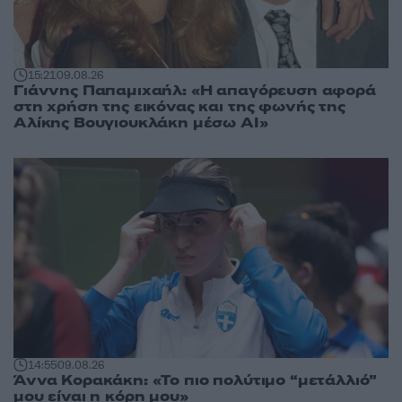
15:21
09.08.26
Γιάννης Παπαμιχαήλ: «Η απαγόρευση αφορά
στη χρήση της εικόνας και της φωνής της
Αλίκης Βουγιουκλάκη μέσω AI»
14:55
09.08.26
Άννα Κορακάκη: «Το πιο πολύτιμο “μετάλλιό”
μου είναι η κόρη μου»