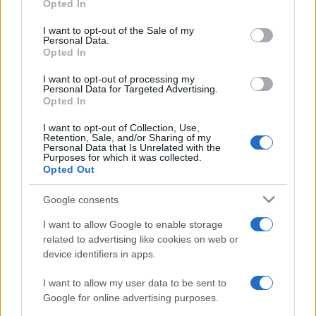
Opted In
use your data for below specified purposes in below Google
consent section.
I want to opt-out of the Sale of my
Personal Data.
Opted In
I want to opt-out of processing my
Άση Μπήλιου για Γιώργο
Άννα Μαρία
Personal Data for Targeted Advertising.
Μαζωνάκη: Είχαμε
Παπαχαραλάμπους: Γι
Opted In
συνεργαστεί στην πρώτη
να παλεύω με τον χρό
δισκογραφική εταιρεία του
αφού είναι δεδομένο 
I want to opt-out of Collection, Use,
δεν μπορώ να τον νικ
Retention, Sale, and/or Sharing of my
Personal Data that Is Unrelated with the
Purposes for which it was collected.
Opted Out
Σχόλια
Google consents
I want to allow Google to enable storage
related to advertising like cookies on web or
device identifiers in apps.
Σχολίασε εδώ
I want to allow my user data to be sent to
Google for online advertising purposes.
50 /50