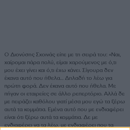
Ο Διονύσης Σχοινάς είπε με τη σειρά του: «Ναι,
χαίρομαι πάρα πολύ, είμαι χαρούμενος με ό,τι
μου έχει γίνει και ό,τι έχω κάνει. Σίγουρα δεν
έκανα αυτό που ήθελα… Δηλαδή το λέω για
πρώτη φορά. Δεν έκανα αυτό που ήθελα. Με
πήγαν οι εταιρείες σε άλλο ρεπερτόριο. Αλλά δε
με πειράζει καθόλου γιατί μέσα μου εγώ τα ξέρω
αυτά τα κομμάτια. Εμένα αυτό που με ενδιαφέρει
είναι ότι ξέρω αυτά τα κομμάτια. Δε με
ενδιαφέρει να τα λέω, με ενδιαφέρει που τα