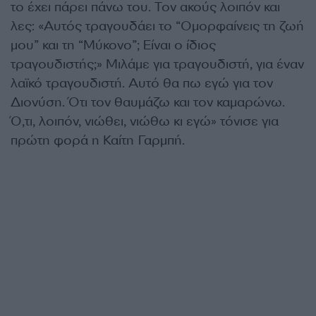
το έχει πάρει πάνω του. Τον ακούς λοιπόν και
λες: «Αυτός τραγουδάει το “Ομορφαίνεις τη ζωή
μου” και τη “Μύκονο”; Είναι ο ίδιος
τραγουδιστής;» Μιλάμε για τραγουδιστή, για έναν
λαϊκό τραγουδιστή. Αυτό θα πω εγώ για τον
Διονύση. Ότι τον θαυμάζω και τον καμαρώνω.
Ό,τι, λοιπόν, νιώθει, νιώθω κι εγώ» τόνισε για
πρώτη φορά η Καίτη Γαρμπή.