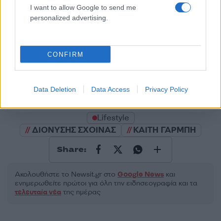
I want to allow Google to send me
personalized advertising.
2000 /2000
CONFIRM
Υποβολή σχολίου
Data Deletion
Data Access
Privacy Policy
Όροι Χρήσης
. Το site προστατεύεται από reCAPTCHA, ισχύουν
Πολιτική Απορρήτου
&
Όροι Χρήσης
της Google.
Lifestyle
ΔΙΟΝΥΣΗΣ ΣΧΟΙΝΑΣ
ΚΑΙΤΗ ΓΑΡΜΠΗ
Share:
Ακολουθήστε το Νewsit.gr στο
Google News
και
ενημερωθείτε πρώτοι για όλη την ειδησεογραφία και τα
τελευταία νέα
της ημέρας