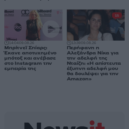
15
14:04
09.08.26
13:39
09.08.26
Μπρίτνεϊ Σπίαρς:
Περήφανη η
Έκανε αποτυχημένο
Αλεξάνδρα Νίκα για
μπότοξ και ανέβασε
την αδελφή της
στο Instagram την
Νταίζη: «Η απίστευτα
εμπειρία της
έξυπνη αδελφή μου
θα δουλέψει για την
Amazon»