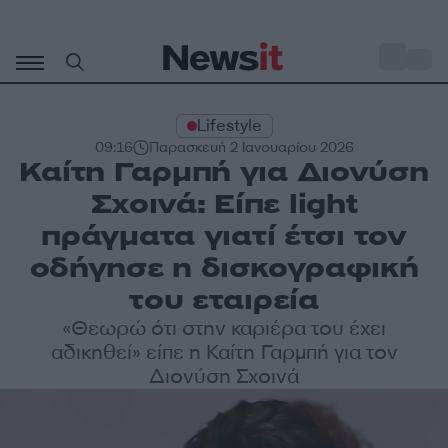
Μετάβαση
σε
o
33
περιεχόμενο
Lifestyle
09:16
Παρασκευή 2 Ιανουαρίου 2026
Καίτη Γαρμπή για Διονύση
Σχοινά: Είπε light
πράγματα γιατί έτσι τον
οδήγησε η δισκογραφική
του εταιρεία
«Θεωρώ ότι στην καριέρα του έχει
αδικηθεί» είπε η Καίτη Γαρμπή για τον
Διονύση Σχοινά