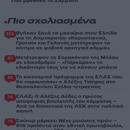
Πού βρέθηκε το Σάββατο
Πιο σχολιασμένα
Βγήκαν ξανά τα μαχαίρια στην Ελπίδα
101
για τη Δημοκρατία: «Καρυστιανού,
Γρατσία και Γαλανός μετέτρεψαν το
κίνημα σε φοβικό αρχηγικό κόμμα»
Μετέτρεψαν το Σαρακήνικο της Μήλου
87
σε ελικοδρόμιο – «Πάρκαραν» το
ελικόπτερο τους για να κάνουν μπάνιο
Το οικονομικό πρόγραμμα της ΕΛΑΣ που
85
θα παρουσιάσει ο Αλέξης Τσίπρας στη
Θεσσαλονίκη: Σχέδιο τετραετίας
ΕΛΑΣ: Ο Αλέξης Δέδες ο πρώτος
74
υποψήφιος βουλευτής του κόμματος –
Από τα διοικητικά της ΑΕΚ στην πολιτική
σκηνή
Σούπερ μάρκετ: Νέες μειώσεις τιμών –
73
916 προϊόντα στην εθνική πρωτοβουλία,