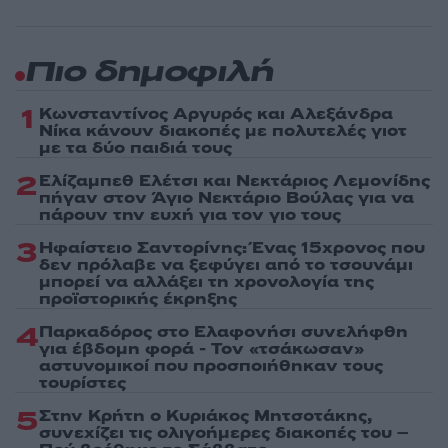
Πιο δημοφιλή
1
Κωνσταντίνος Αργυρός και Αλεξάνδρα
Νίκα κάνουν διακοπές με πολυτελές γιοτ
με τα δύο παιδιά τους
2
Ελίζαμπεθ Ελέτσι και Νεκτάριος Λεμονίδης
πήγαν στον Άγιο Νεκτάριο Βούλας για να
πάρουν την ευχή για τον γιο τους
3
Ηφαίστειο Σαντορίνης: Ένας 15χρονος που
δεν πρόλαβε να ξεφύγει από το τσουνάμι
μπορεί να αλλάξει τη χρονολογία της
προϊστορικής έκρηξης
4
Παρκαδόρος στο Ελαφονήσι συνελήφθη
για έβδομη φορά - Τον «τσάκωσαν»
αστυνομικοί που προσποιήθηκαν τους
τουρίστες
5
Στην Κρήτη ο Κυριάκος Μητσοτάκης,
συνεχίζει τις ολιγοήμερες διακοπές του –