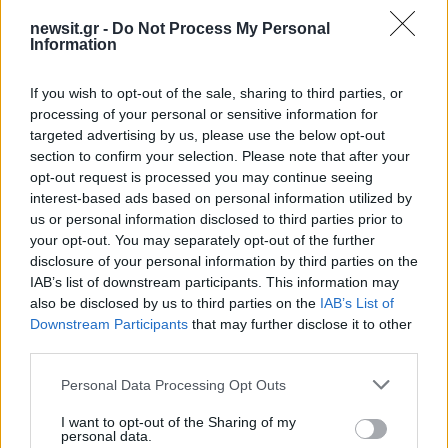
ξέρω και ότι υπήρξαν μέσα στη ζωή μου».
newsit.gr -
Do Not Process My Personal
Information
ΔΙΑΦΗΜΙΣΗ
If you wish to opt-out of the sale, sharing to third parties, or
processing of your personal or sensitive information for
targeted advertising by us, please use the below opt-out
section to confirm your selection. Please note that after your
opt-out request is processed you may continue seeing
interest-based ads based on personal information utilized by
us or personal information disclosed to third parties prior to
your opt-out. You may separately opt-out of the further
disclosure of your personal information by third parties on the
IAB’s list of downstream participants. This information may
also be disclosed by us to third parties on the
IAB’s List of
Downstream Participants
that may further disclose it to other
third parties.
Αν τα χάσατε
Please note that this website/app uses one or more Google
Personal Data Processing Opt Outs
services and may gather and store information including but
not limited to your visit or usage behaviour. You may click to
I want to opt-out of the Sharing of my
personal data.
grant or deny consent to Google and its third-party tags to