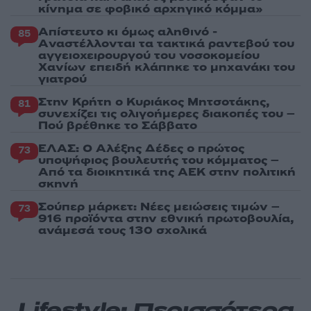
κίνημα σε φοβικό αρχηγικό κόμμα»
Απίστευτο κι όμως αληθινό -
85
Aναστέλλονται τα τακτικά ραντεβού του
αγγειοχειρουργού του νοσοκομείου
Χανίων επειδή κλάπηκε το μηχανάκι του
γιατρού
Στην Κρήτη ο Κυριάκος Μητσοτάκης,
81
συνεχίζει τις ολιγοήμερες διακοπές του –
Πού βρέθηκε το Σάββατο
ΕΛΑΣ: Ο Αλέξης Δέδες ο πρώτος
73
υποψήφιος βουλευτής του κόμματος –
Από τα διοικητικά της ΑΕΚ στην πολιτική
σκηνή
Σούπερ μάρκετ: Νέες μειώσεις τιμών –
73
916 προϊόντα στην εθνική πρωτοβουλία,
ανάμεσά τους 130 σχολικά