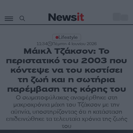
Μετάβαση
σε
o
32
περιεχόμενο
Lifestyle
11:34
Πέμπτη 4 Ιουνίου 2026
Μάικλ Τζάκσον: Το
περιστατικό του 2003 που
κόντεψε να του κοστίσει
τη ζωή και η σωτήρια
παρέμβαση της κόρης του
Ο σωματοφύλακας αναφέρθηκε στη
μακροχρόνια μάχη του Τζάκσον με την
αϋπνία, υποστηρίζοντας ότι η κατάσταση
επιδεινώθηκε τα τελευταία χρόνια της ζωής
του