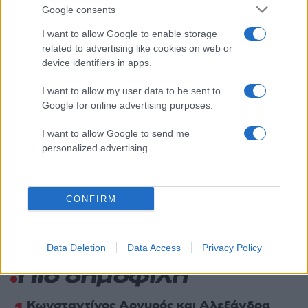
Google consents
Υποβολή σχολίου
I want to allow Google to enable storage
related to advertising like cookies on web or
Όροι Χρήσης
. Το site προστατεύεται από reCAPTCHA, ισχύουν
Πολιτική Απορρήτου
&
Όροι Χρήσης
της Google.
device identifiers in apps.
Lifestyle
I want to allow my user data to be sent to
ΜΑΙΚΛ ΤΖΑΚΣΟΝ
Google for online advertising purposes.
Share:
I want to allow Google to send me
personalized advertising.
Ακολουθήστε το Νewsit.gr στο
Google News
και
ενημερωθείτε πρώτοι για όλη την ειδησεογραφία και τα
τελευταία νέα
της ημέρας
CONFIRM
Data Deletion
Data Access
Privacy Policy
Πιο δημοφιλή
Κωνσταντίνος Αργυρός και Αλεξάνδρα