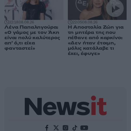
22:05
08.08.26
22:18
08.08.26
Η Αποστολία Ζώη για
Λένα Παπαληγούρα:
τη μητέρα της που
«Ο γάμος με τον Άκη
πέθανε από καρκίνο:
είναι πολύ καλύτερος
«Δεν ήταν έτοιμη,
απ’ ό,τι είχα
μόλις κατάλαβε τι
φανταστεί»
έχει, έφυγε»