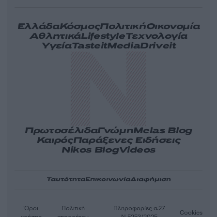
Ελλάδα
Κόσμος
Πολιτική
Οικονομία
Αθλητικά
Lifestyle
Τεχνολογία
Υγεία
Tasteit
Media
Driveit
Πρωτοσέλιδα
Γνώμη
Melas Blog
Καιρός
Παράξενες Ειδήσεις
Nikos Blog
Videos
Ταυτότητα
Επικοινωνία
Διαφήμιση
Όροι
Πολιτική
Πληροφορίες α.27
Cookies
χρήσης
απορρήτου
Ν.5253/2025