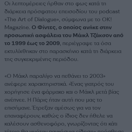
Οι λεπτομέρειες ήρθαν στο φως κατά τη
διάρκεια πρόσφατου επεισοδίου του podcast
«The Art of Dialogue», σύμφωνα με το OK!
Magazine.
Ο Φίντες, ο οποίος ανήκε στην
προσωπική ασφάλεια του Μάικλ Τζάκσον από
το 1999 έως το 2009
, περιέγραψε τα όσα
εκτυλίχθηκαν στο παρασκήνιο κατά τη διάρκεια
της συγκεκριμένης περιόδου.
«Ο Μάικλ παραλίγο να πεθάνει το 2003»
ανέφερε χαρακτηριστικά. «Ένας γιατρός του
χορήγησε ένα φάρμακο και ο Μάικλ μετά βίας
ανέπνεε. Η Πάρις ήταν αυτή που μας το
επισήμανε. Έτρεξαν αμέσως για να τον
επαναφέρουν, καθώς ο ίδιος δεν ήθελε να
καλέσουν ασθενοφόρο, γνωρίζοντας ότι κάτι
τέτοιο θα γινόταν παγκόσμια είδηση» πρόσθεσε.