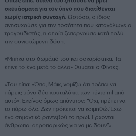
Όπως είπε, συχνά του ζητούσε να βρει
σκευάσματα για τον ύπνο που διατίθενται
χωρίς ιατρική συνταγή
. Ωστόσο, ο ίδιος
ανησυχούσε για την ποσότητα που κατανάλωνε ο
τραγουδιστής, η οποία ξεπερνούσε κατά πολύ
την συνιστώμενη δόση.
«Μπήκα στο δωμάτιό του και σοκαρίστηκα. Τα
έπινε το ένα μετά το άλλο» θυμάται ο Φίντες.
«Του είπα: «Όπα, Μάικ, νομίζω ότι πρέπει να
πάρεις μόνο δύο κουταλάκια των πέντε ml από
αυτό». Εκείνος όμως απάντησε: “Όχι, πρέπει να
το πάρω όλο. Δεν πρόκειται να κοιμηθώ. Έχω
ένα σημαντικό ραντεβού το πρωί. Έρχονται
άνθρωποι αεροπορικώς για να με δουν”».