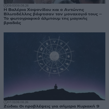
09:53
09.08.26
Η Βαλέρια Χοψονίδου και ο Αντώνης
Βλωτιδέλλης βάφτισαν τον μοναχογιό τους –
Το φωτογραφικό άλμπουμ της μαγικής
βραδιάς
07:31
09.08.26
Ζώδια: Οι προβλέψεις για σήμερα Κυριακή 9