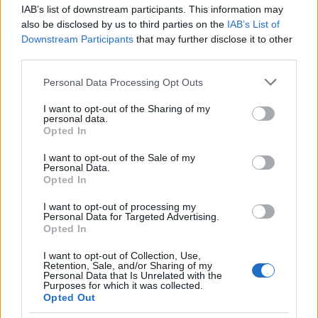
beach bar στην Πάρο όπου
ευθύνη για την επίθεσ
IAB’s list of downstream participants. This information may
πνίγηκε ο 4χρονος –
διυλιστήριο της Saud
also be disclosed by us to third parties on the
IAB’s List of
Απολογείται ο ιδιοκτήτης
Aramco στη Σαουδι
που είχε δηλωθεί ως
Αραβία
Downstream Participants
that may further disclose it to other
ναυαγοσώστης
third parties.
Please note that this website/app uses one or more Google
Personal Data Processing Opt Outs
Σχόλια
services and may gather and store information including but
not limited to your visit or usage behaviour. You may click to
I want to opt-out of the Sharing of my
personal data.
grant or deny consent to Google and its third-party tags to
Opted In
use your data for below specified purposes in below Google
consent section.
I want to opt-out of the Sale of my
Personal Data.
Σχολίασε εδώ
Opted In
I want to opt-out of processing my
Personal Data for Targeted Advertising.
50 /50
Opted In
I want to opt-out of Collection, Use,
Retention, Sale, and/or Sharing of my
Personal Data that Is Unrelated with the
Purposes for which it was collected.
Opted Out
2000 /2000