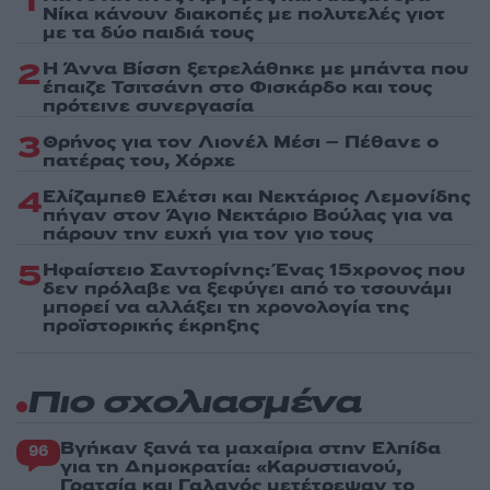
1
Νίκα κάνουν διακοπές με πολυτελές γιοτ
με τα δύο παιδιά τους
2
Η Άννα Βίσση ξετρελάθηκε με μπάντα που
έπαιζε Τσιτσάνη στο Φισκάρδο και τους
πρότεινε συνεργασία
3
Θρήνος για τον Λιονέλ Μέσι – Πέθανε ο
πατέρας του, Χόρχε
4
Ελίζαμπεθ Ελέτσι και Νεκτάριος Λεμονίδης
πήγαν στον Άγιο Νεκτάριο Βούλας για να
πάρουν την ευχή για τον γιο τους
5
Ηφαίστειο Σαντορίνης: Ένας 15χρονος που
δεν πρόλαβε να ξεφύγει από το τσουνάμι
μπορεί να αλλάξει τη χρονολογία της
προϊστορικής έκρηξης
Πιο σχολιασμένα
Βγήκαν ξανά τα μαχαίρια στην Ελπίδα
96
για τη Δημοκρατία: «Καρυστιανού,
Γρατσία και Γαλανός μετέτρεψαν το