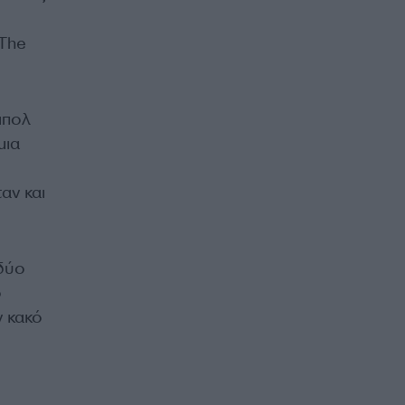
 The
μπολ
μια
αν και
 δύο
ο
ν κακό