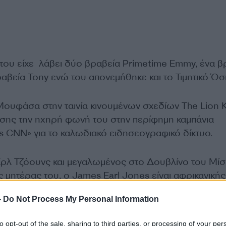
του είχε λάβει δύο βραβεία Primetime Emmy, ένα β
αβεία Tony ενώ του απονεμήθηκε και το Τιμητικό Όσ
 Μουφάσα στην ταινία κινουμένων σχεδίων The Lion 
πίσης την ηχηρή φωνή του στην περίφημη καμπάνια
s CNN» για το καλωδιακό ειδησεογραφικό δίκτυο.
Ερλ Τζόουνς και μεγαλωμένος στο Δουβλίνο του Μίσ
ς μητέρας του, ο James Earl Jones είναι αφρικανικής
 ιρλανδικές και τσερόκι ρίζες.
-
Do Not Process My Personal Information
ΔΙΑΦΗΜΙΣΗ
to opt-out of the sale, sharing to third parties, or processing of your per