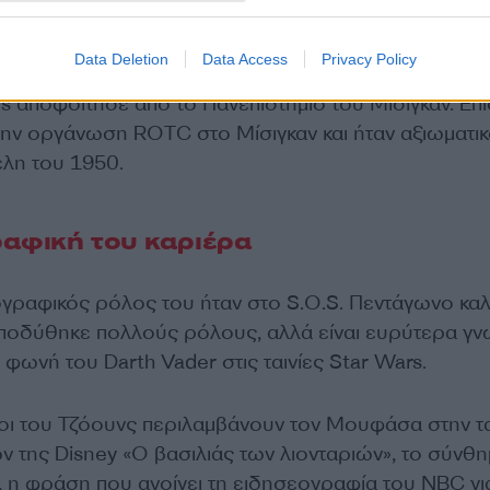
πρώτη χρονιά στο σχολείο ήταν η πρώτη βουβή χρόνια
υνεχίστηκαν ώσπου έφτασα στο Γυμνάσιο».
Data Deletion
Data Access
Privacy Policy
s αποφοίτησε από το Πανεπιστήμιο του Μίσιγκαν. Επ
ην οργάνωση ROTC στο Μίσιγκαν και ήταν αξιωματι
έλη του 1950.
αφική του καριέρα
γραφικός ρόλος του ήταν στο S.O.S. Πεντάγωνο καλ
ποδύθηκε πολλούς ρόλους, αλλά είναι ευρύτερα γ
 φωνή του Darth Vader στις ταινίες Star Wars.
λοι του Τζόουνς περιλαμβάνουν τον Μουφάσα στην τα
ν της Disney «Ο βασιλιάς των λιονταριών», το σύνθη
, η φράση που ανοίγει τη ειδησεογραφία του NBC γι