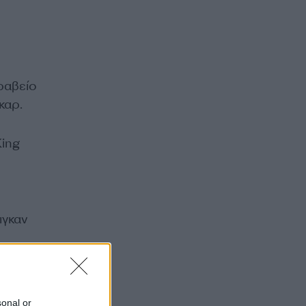
ραβείο
καρ.
King
ιγκαν
sonal or