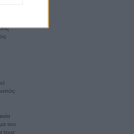
, και
ίσης
κός
εί
νωστός
ινία
μα του
α τους