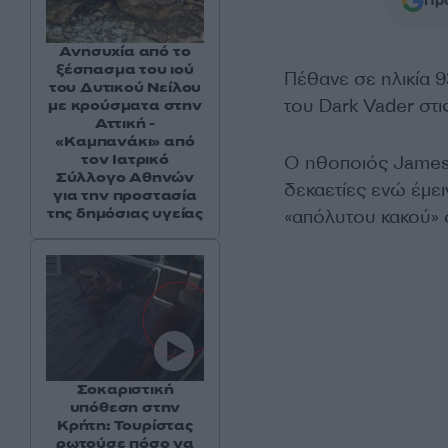
Προ
Ανησυχία από το
ξέσπασμα του ιού
Πέθανε σε ηλικία 
του Δυτικού Νείλου
του Dark Vader στις
με κρούσματα στην
Αττική -
«Καμπανάκι» από
τον Ιατρικό
Ο ηθοποιός James E
Σύλλογο Αθηνών
δεκαετίες ενώ έμει
για την προστασία
της δημόσιας υγείας
«απόλυτου κακού» σ
Σοκαριστική
υπόθεση στην
Κρήτη: Τουρίστας
ρωτούσε πόσο να