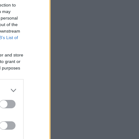
ection to
ou may
 personal
out of the
 downstream
B’s List of
er and store
to grant or
ed purposes