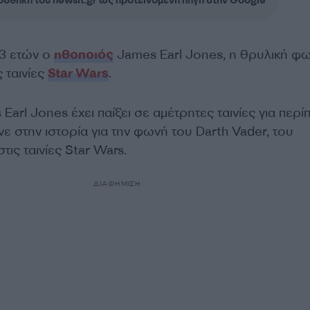
σθήκη του newsit.gr ως προτεινόμενη πηγή στην Google
93 ετών ο
ηθοποιός
James Earl Jones, η θρυλική φ
 ταινίες
Star Wars
.
arl Jones έχει παίξει σε αμέτρητες ταινίες για περί
νε στην ιστορία για την φωνή του Darth Vader, του
τις ταινίες Star Wars.
ΔΙΑΦΗΜΙΣΗ