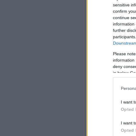
sensitive in
confirm you
continue se
information 
further disc
participants
Downstream 
Please note
information 
deny consent
in below Go
Persona
I want t
Opted 
I want t
Opted 