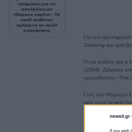
πληρώσει για να
ασελγήσει σε
10χρονο κορίτσι - Το
παιδί καθόταν
αμέριμνο σε αυλή
επιχείρησης
Για την προσφορά 
Grammy και τρία βρ
Ήταν επίσης και ο
(1994). Δάνεισε ε
προώθησης «This i
Γιος του Ρόμπερτ 
από τους γονείς τη
καταγωγής, ενώ είχε
newsit.gr 
If you wish 