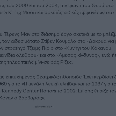
ς του 2000 και του 2004, την φωνή του Θεού στο
er a Killing Moon και αρκετές ειδικές εμφανίσεις στο
υ Τέρενς Μαν στο διάσημο έργο σχετικά με το μπέιζ
 τον αιδεσιμότατο Στίβεν Κουμάλο στο «Δάκρυα για 
ον στρατηγό Τζέιμς Γκριρ στο «Κυνήγι του Κόκκινου
χνίδια ολέθρου» και στο «Άμεσος κίνδυνος», ενώ ήτ
ς τηλεοπτικής μίνι-σειράς Ρίζες.
ας επιτυχημένος θεατρικός ηθοποιός. Έχει κερδίσει
969 για το «Η μεγάλη λευκή ελπίδα» και το 1987 για τ
ο Kennedy Center Honors το 2002. Επίσης έπαιξε το
«Κόναν ο βάρβαρος».
ΔΙΑΦΗΜΙΣΗ