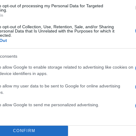
to opt-out of processing my Personal Data for Targeted
ing.
In
o opt-out of Collection, Use, Retention, Sale, and/or Sharing
ersonal Data that Is Unrelated with the Purposes for which it
lected.
Out
σιγκαν στην ηλικία των 5, όπου εκδήλωσε ένα τραύλ
consents
φτασε στο σημείο να αρνείται να μιλήσει. Παρέμειν
o allow Google to enable storage related to advertising like cookies on
ος για 8 χρόνια ώσπου έφτασε στο γυμνάσιο. Ο Jame
evice identifiers in apps.
γκίνηση για ένα καθηγητή του γυμνασίου, ο οποίος
o allow my user data to be sent to Google for online advertising
ε ένα χάρισμα να γράφει ποιήματα βοηθώντας τον να
s.
πή του.
to allow Google to send me personalized advertising.
ψε ότι αναγκαστική ομιλία δημόσια θα τον βοηθούσε
εποίθηση του και επέμεινε να απαγγέλλει ένα ποίημα
 James Earl Jones έλεγε: «Ήμουν μουγκός. Δεν μπο
CONFIRM