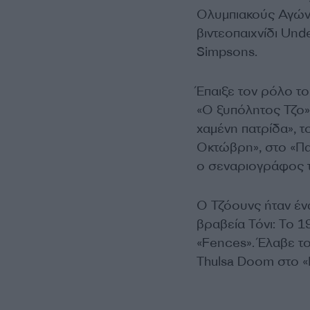
Ολυμπιακούς Αγώνε
βιντεοπαιχνίδι Und
Simpsons.
Έπαιξε τον ρόλο το
«Ο ξυπόλητος Τζο»,
χαμένη πατρίδα», τ
Οκτώβρη», στο «Παι
ο σεναριογράφος τη
Ο Τζόουνς ήταν έν
βραβεία Τόνι: Το 1
«Fences». Έλαβε τ
Thulsa Doom στο 