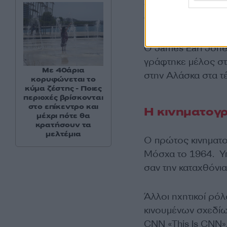
να μιλήσω. Έτσι η 
τα άφωνα χρόνια σ
Ο James Earl Jone
γράφτηκε μέλος στ
Με 40άρια
στην Αλάσκα στα τ
κορυφώνεται το
κύμα ζέστης - Ποιες
περιοχές βρίσκονται
στο επίκεντρο και
Η κινηματογρ
μέχρι πότε θα
κρατήσουν τα
μελτέμια
Ο πρώτος κινηματο
Μόσχα το 1964. Υ
σαν την καταχθόνια
Άλλοι ηχητικοί ρό
κινουμένων σχεδίω
CNN «This Is CNN»