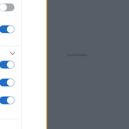
ισμα
ΔΙΑΦΗΜΙΣΗ
ε
s Earl
 να
 στην
ρούσα