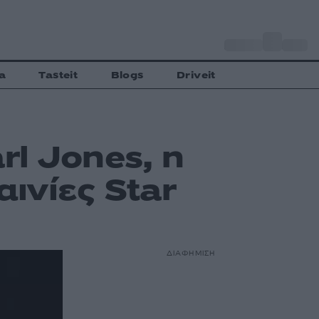
o
Αθήνα
29
C
a
Tasteit
Blogs
Driveit
l Jones, η
ινίες Star
ΔΙΑΦΗΜΙΣΗ