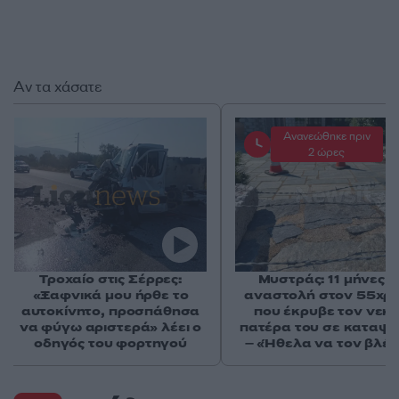
Αν τα χάσατε
Ανανεώθηκε πριν
2 ώρες
Τροχαίο στις Σέρρες:
Μυστράς: 11 μήνες μ
«Ξαφνικά μου ήρθε το
αναστολή στον 55χρ
αυτοκίνητο, προσπάθησα
που έκρυβε τον νεκ
να φύγω αριστερά» λέει ο
πατέρα του σε καταψ
οδηγός του φορτηγού
– «Ήθελα να τον βλέ