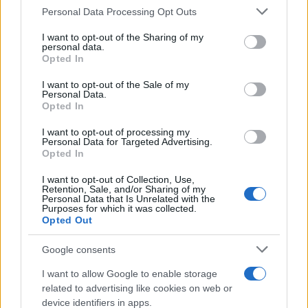
ΘΑΝΟΣ ΚΑΛΗΩΡΑΣ
Please note that this website/app uses one or more Google
Personal Data Processing Opt Outs
services and may gather and store information including but
Share:
not limited to your visit or usage behaviour. You may click to
I want to opt-out of the Sharing of my
personal data.
grant or deny consent to Google and its third-party tags to
Opted In
use your data for below specified purposes in below Google
Ακολουθήστε το Νewsit.gr στο
Google News
και
ενημερωθείτε πρώτοι για όλη την ειδησεογραφία και τα
consent section.
I want to opt-out of the Sale of my
τελευταία νέα
της ημέρας
Personal Data.
Opted In
I want to opt-out of processing my
Personal Data for Targeted Advertising.
Opted In
Πιο δημοφιλή
I want to opt-out of Collection, Use,
Retention, Sale, and/or Sharing of my
Personal Data that Is Unrelated with the
Purposes for which it was collected.
1
Δολοφονία Βρετανίδας στην Κυψέλη: Οι
Opted Out
δύο καταθέσεις «κλειδί» της συζύγου του
26χρονου Αφγανού – Το στίγμα του
κινητού, η θεία από την Ινδία και τα
Google consents
απειλητικά μηνύματα
I want to allow Google to enable storage
2
Η Ελένη Φωτοπούλου ευχήθηκε για τη
related to advertising like cookies on web or
γιορτή του Άκη Παυλόπουλου: «Δεκαπέντε
device identifiers in apps.
χρόνια μου διδάσκει υπομονή και αγάπη»