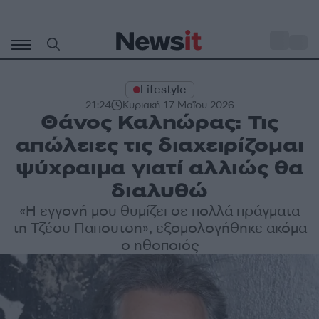
Μετάβαση
σε
o
35
περιεχόμενο
Lifestyle
21:24
Κυριακή 17 Μαΐου 2026
Θάνος Καληώρας: Τις
απώλειες τις διαχειρίζομαι
ψύχραιμα γιατί αλλιώς θα
διαλυθώ
«Η εγγονή μου θυμίζει σε πολλά πράγματα
τη Τζέσυ Παπουτση», εξομολογήθηκε ακόμα
ο ηθοποιός