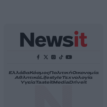
Ελλάδα
Κόσμος
Πολιτική
Οικονομία
Αθλητικά
Lifestyle
Τεχνολογία
Υγεία
Tasteit
Media
Driveit