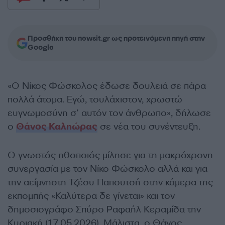
Προσθήκη του newsit.gr ως προτεινόμενη πηγή στην
Google
«Ο Νίκος Φώσκολος έδωσε δουλειά σε πάρα
πολλά άτομα. Εγώ, τουλάχιστον, χρωστώ
ευγνωμοσύνη σ’ αυτόν τον άνθρωπο», δήλωσε
ο
Θάνος Καληώρας
σε νέα του συνέντευξη.
Ο γνωστός ηθοποιός μίλησε για τη μακρόχρονη
συνεργασία με τον Νίκο Φώσκολο αλλά και για
την αείμνηστη Τζέσυ Παπουτσή στην κάμερα της
εκπομπής «Καλύτερα δε γίνεται» και τον
δημοσιογράφο Σπύρο Ραφαήλ Κεραμίδα την
Κυριακή (17.05.2026). Μάλιστα, ο Θάνος