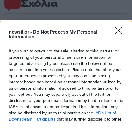
Σχόλια
newsit.gr -
Do Not Process My Personal
Σχολίασε εδώ
Information
If you wish to opt-out of the sale, sharing to third parties, or
50 /50
processing of your personal or sensitive information for
targeted advertising by us, please use the below opt-out
section to confirm your selection. Please note that after your
opt-out request is processed you may continue seeing
interest-based ads based on personal information utilized by
2000 /2000
us or personal information disclosed to third parties prior to
your opt-out. You may separately opt-out of the further
Υποβολή σχολίου
disclosure of your personal information by third parties on the
IAB’s list of downstream participants. This information may
also be disclosed by us to third parties on the
IAB’s List of
Όροι Χρήσης
. Το site προστατεύεται από reCAPTCHA, ισχύουν
Πολιτική Απορρήτου
&
Όροι Χρήσης
της Google.
Downstream Participants
that may further disclose it to other
third parties.
Lifestyle