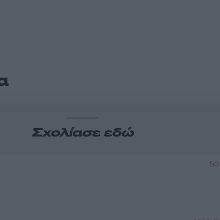
α
Σχολίασε εδώ
50