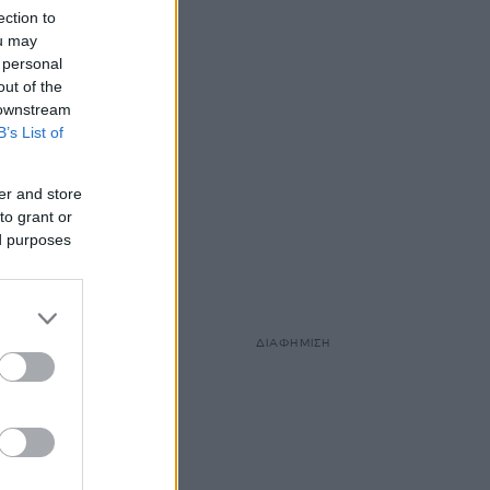
ection to
ou may
 personal
out of the
 downstream
B’s List of
er and store
to grant or
ed purposes
ΔΙΑΦΗΜΙΣΗ