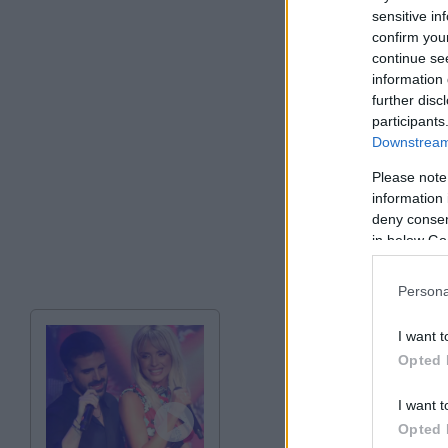
sensitive in
confirm you
continue se
information 
further disc
participants
Downstream 
Please note
information 
deny consent
in below Go
Persona
I want t
Opted 
I want t
Opted 