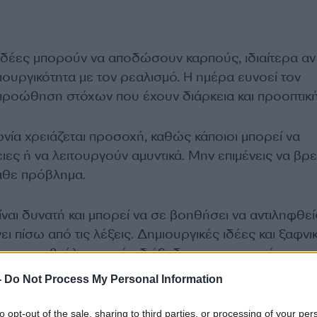
 ιδέες μπορούν να αποδώσουν καρπούς, ιδιαίτερα αν
ουργικότητα με τον ρεαλισμό. Η ημέρα ευνοεί τον
 προώθηση στόχων που έχουν διάρκεια και προοπτική
νωνία χρειάζεται προσοχή, καθώς κάποιοι μπορεί να
ς ή να λειτουργούν αμυντικά. Μην επιμένεις να βρε
άθε πρόβλημα.
ναι δυνατή και μπορεί να σε βοηθήσει να αντιληφθείς
ει πίσω από τις λέξεις. Δημιουργικές ιδέες και ξαφνι
ν να σε βγάλουν από αδιέξοδα και να ανανεώσουν 
-
Do Not Process My Personal Information
ΔΙΑΦΗΜΙΣΗ
to opt-out of the sale, sharing to third parties, or processing of your per