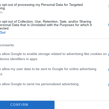
to opt-out of processing my Personal Data for Targeted
ing.
In
o opt-out of Collection, Use, Retention, Sale, and/or Sharing
ersonal Data that Is Unrelated with the Purposes for which it
lected.
Out
consents
ισθηματικές αντιδράσεις είναι πιο έντονες και ίσως
κατανοήσεις τη συμπεριφορά κάποιων ανθρώπων. Α
o allow Google to enable storage related to advertising like cookies on
evice identifiers in apps.
λικά κάθε κίνηση ή λέξη.
o allow my user data to be sent to Google for online advertising
α εστιάσεις σε όσα έχουν πραγματική σημασία και να
s.
μικρό -εντάσεις. Η ψυχραιμία και η υπομονή θα σε
to allow Google to send me personalized advertising.
 πιο καθαρά μια κατάσταση που τώρα μοιάζει μπερδ
ρεξηγήσεις μπορεί να εμφανιστούν στις σχέσεις, όμω
CONFIRM
ις τίποτα προσωπικά. Η διάθεση για ισορροπία και