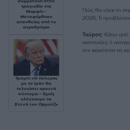
συμμετοχή στην
τραγωδία της
Πώς θα είναι τη ση
Μαρφίν -
Μεταφέρθηκε
2026; Τι προβλέπο
απευθείας από το
αεροδρόμιο
Ταύρος
: Κάτω από
ανησυχίες ή ανταγ
την ικανότητα να χε
Τραμπ: «Ο πόλεμος
με το Ιράν θα
τελειώσει αρκετά
σύντομα – Εμείς
ελέγχουμε τα
Στενά του Ορμούζ»