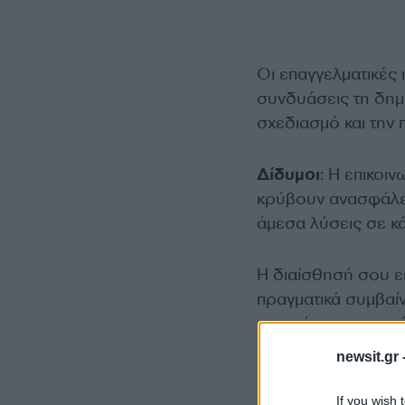
Οι επαγγελματικές
συνδυάσεις τη δημι
σχεδιασμό και την
Δίδυμοι
: Η επικοι
κρύβουν ανασφάλειε
άμεσα λύσεις σε κ
Η διαίσθησή σου εί
πραγματικά συμβαίν
εμπνεύσεις μπορού
διάθεσή σου.
newsit.gr 
If you wish 