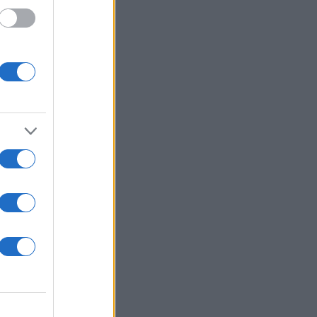
πόφυγε
εμένη.
ς δεν