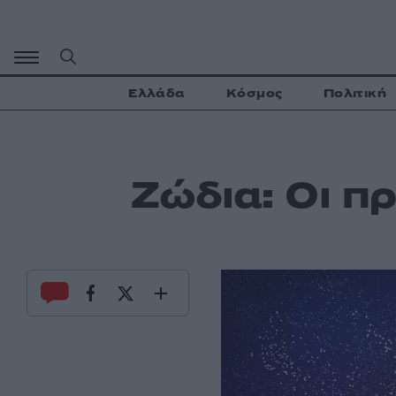
Μετάβαση
σε
περιεχόμενο
Ελλάδα
Κόσμος
Πολιτική
Ζώδια: Οι π