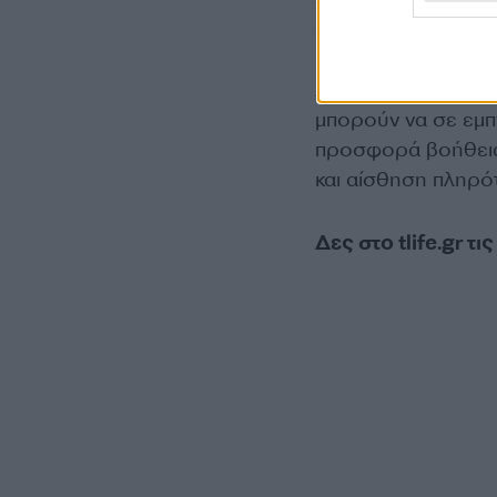
συνεργασία ενισχύ
Δημιουργικές ιδέε
μπορούν να σε εμ
προσφορά βοήθειας
και αίσθηση πληρό
Δες στο tlife.gr τ