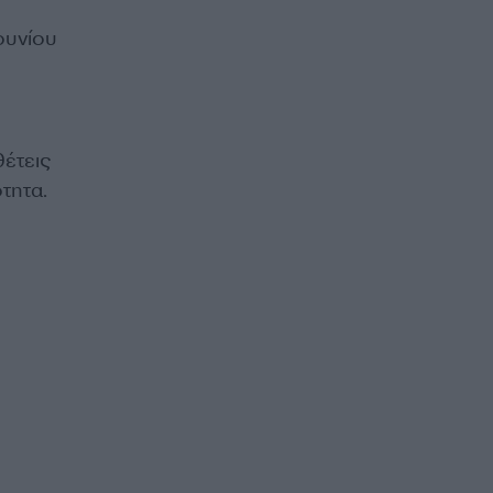
ουνίου
θέτεις
τητα.