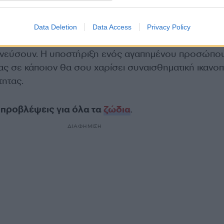
εται όσο περνά η ημέρα.
Data Deletion
Data Access
Privacy Policy
ς, νέες προοπτικές και ενδιαφέρουσες συζητήσεις
πνεύσουν. Η υποστήριξη ενός αγαπημένου προσώπου
 σε κάποιον θα σου χαρίσει συναισθηματική ικανο
τητας.
ις προβλέψεις για όλα τα
ζώδια
.
ΔΙΑΦΗΜΙΣΗ