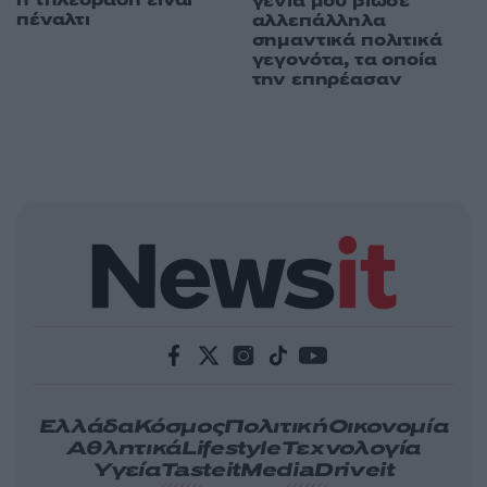
γενιά μου βίωσε
πέναλτι
αλλεπάλληλα
σημαντικά πολιτικά
γεγονότα, τα οποία
την επηρέασαν
Ελλάδα
Κόσμος
Πολιτική
Οικονομία
Αθλητικά
Lifestyle
Τεχνολογία
Υγεία
Tasteit
Media
Driveit