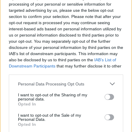
Media
processing of your personal or sensitive information for
targeted advertising by us, please use the below opt-out
EUROVISION 2026
ΚΥΠΡΟΣ
section to confirm your selection. Please note that after your
opt-out request is processed you may continue seeing
Share:
interest-based ads based on personal information utilized by
us or personal information disclosed to third parties prior to
Ακολουθήστε το Νewsit.gr στο
Google News
και
your opt-out. You may separately opt-out of the further
ενημερωθείτε πρώτοι για όλη την ειδησεογραφία και τα
disclosure of your personal information by third parties on the
τελευταία νέα
της ημέρας
IAB’s list of downstream participants. This information may
also be disclosed by us to third parties on the
IAB’s List of
Downstream Participants
that may further disclose it to other
third parties.
Please note that this website/app uses one or more Google
Personal Data Processing Opt Outs
Πιο δημοφιλή
services and may gather and store information including but
not limited to your visit or usage behaviour. You may click to
I want to opt-out of the Sharing of my
1
Σοκαριστική υπόθεση στην Κρήτη:
personal data.
grant or deny consent to Google and its third-party tags to
Τουρίστας ρωτούσε πόσο να πληρώσει για
Opted In
use your data for below specified purposes in below Google
να ασελγήσει σε 10χρονο κορίτσι - Το παιδί
consent section.
καθόταν αμέριμνο σε αυλή επιχείρησης
I want to opt-out of the Sale of my
Personal Data.
2
Έφυγε από τη ζωή η Χριστίνα Πιτουρά,
Opted In
πρώην σύζυγος του Βασίλη Χιώτη