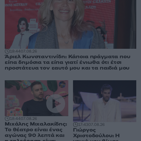
19:44
07.08.26
Άριελ Κωνσταντινίδη: Κάποια πράγματα που
είπα δημόσια τα είπα γιατί ένιωθα ότι έτσι
προστάτευα τον εαυτό μου και τα παιδιά μου
18:44
07.08.26
Μιχάλης Μιχαλακίδης:
17:43
07.08.26
Το θέατρο είναι ένας
Γιώργος
αγώνας 90 λεπτά και
Χριστοδούλου: Η
η τηλεόραση είναι