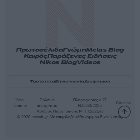
Πρωτοσέλιδα
Γνώμη
Melas Blog
Καιρός
Παράξενες Ειδήσεις
Nikos Blog
Videos
Ταυτότητα
Επικοινωνία
Διαφήμιση
Όροι
Πολιτική
Πληροφορίες α.27
Cookies
χρήσης
απορρήτου
Ν.5253/2025
Αριθμός Πιστοποίησης Μ.Η.Τ.232163
© 2026 newsit.gr. Με επιφύλαξη κάθε νομίμου δικαιώματος.