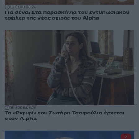
10:31
08.08.26
Για σένα: Στα παρασκήνια του εντυπωσιακού
τρέιλερ της νέας σειράς του Alpha
09:32
08.08.26
Το «Ριφιφί» του Σωτήρη Τσαφούλια έρχεται
στον Alpha
7