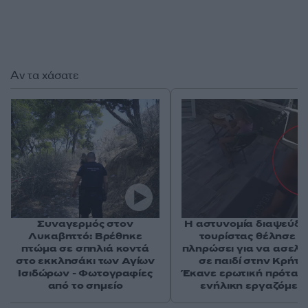
Αν τα χάσατε
Συναγερμός στον
Η αστυνομία διαψεύδει
Λυκαβηττό: Βρέθηκε
τουρίστας θέλησε ν
πτώμα σε σπηλιά κοντά
πληρώσει για να ασελγ
στο εκκλησάκι των Αγίων
σε παιδί στην Κρήτη 
Ισιδώρων - Φωτογραφίες
Έκανε ερωτική πρότασ
από το σημείο
ενήλικη εργαζόμεν