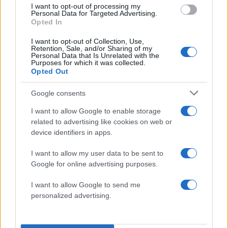
I want to opt-out of processing my
3
Δεν ήταν μόνο η ταχύτητα που οδήγησε
Personal Data for Targeted Advertising.
στο τροχαίο στις Σέρρες με νεκρούς μητέρα
Opted In
και γιο - «Ίσως κάτι απέσπασε την προσοχή
του οδηγού» λέει πραγματογνώμονας
I want to opt-out of Collection, Use,
Retention, Sale, and/or Sharing of my
4
Μυστράς: Αλλαγή στην υπερασπιστική
Personal Data that Is Unrelated with the
γραμμή του 55χρονου που έκρυψε τον
Purposes for which it was collected.
νεκρό πατέρα του σε καταψύκτη – Η
Opted Out
αγάπη στους γονείς και η διαφωνία με την
αδερφή του
Google consents
5
Ιωάννα Τούνη: Η throwback φωτογραφία
I want to allow Google to enable storage
από την Ίμπιζα με τον Δημήτρη
related to advertising like cookies on web or
Σπυριδωνίδη
device identifiers in apps.
I want to allow my user data to be sent to
Πιο σχολιασμένα
Google for online advertising purposes.
Marfin: Η 46χρονη πήρε προθεσμία για
101
I want to allow Google to send me
να απολογηθεί την Τρίτη – «Είναι αθώα,
personalized advertising.
συμμετείχε στη διαδήλωση όπως και
100.000 άτομα»
Βγήκαν ξανά τα μαχαίρια στην Ελπίδα
93