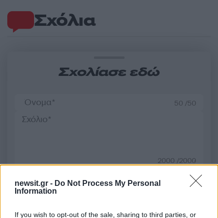
Σχόλια
Σχολίασε εδώ
50 /50
2000 /2000
Υποβολή σχολίου
newsit.gr -
Do Not Process My Personal
Information
Όροι Χρήσης
. Το site προστατεύεται από reCAPTCHA, ισχύουν
Πολιτική Απορρήτου
&
Όροι Χρήσης
της Google.
If you wish to opt-out of the sale, sharing to third parties, or