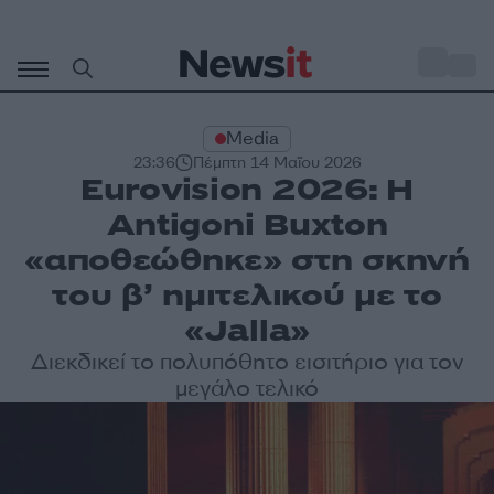
Μετάβαση
σε
o
34
περιεχόμενο
Media
23:36
Πέμπτη 14 Μαΐου 2026
Εurovision 2026: H
Antigoni Buxton
«αποθεώθηκε» στη σκηνή
του β’ ημιτελικού με το
«Jalla»
Διεκδικεί το πολυπόθητο εισιτήριο για τον
μεγάλο τελικό