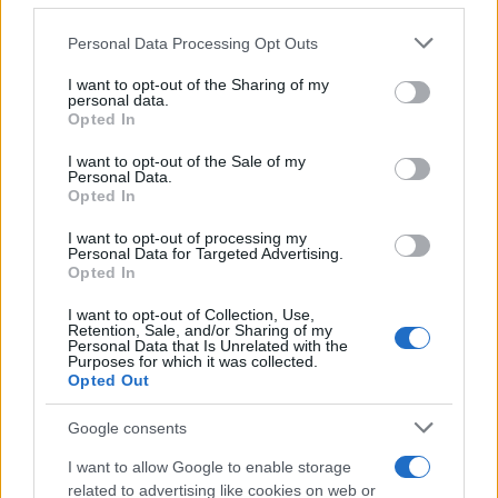
AKYLAS
ΕΥΗ ΔΡΟΥΤΣΑ
Please note that this website/app uses one or more Google
Share:
Personal Data Processing Opt Outs
services and may gather and store information including but
not limited to your visit or usage behaviour. You may click to
I want to opt-out of the Sharing of my
Ακολουθήστε το Νewsit.gr στο
Google News
και
personal data.
grant or deny consent to Google and its third-party tags to
ενημερωθείτε πρώτοι για όλη την ειδησεογραφία και τα
Opted In
use your data for below specified purposes in below Google
τελευταία νέα
της ημέρας
consent section.
I want to opt-out of the Sale of my
Personal Data.
Opted In
I want to opt-out of processing my
Personal Data for Targeted Advertising.
Opted In
Πιο δημοφιλή
I want to opt-out of Collection, Use,
1
Τουρισμός για Όλους 2026: Σήμερα ανοίγει
Retention, Sale, and/or Sharing of my
Personal Data that Is Unrelated with the
η πλατφόρμα – Ποια ΑΦΜ προηγούνται
Purposes for which it was collected.
στις αιτήσεις
Opted Out
2
Κυψέλη: Ο περίεργος ηλικιωμένος και το
ταξίδι στην Αράχωβα – Όσα ισχυρίστηκε ο
Google consents
26χρονος για τον θάνατο της Βρετανίδας
I want to allow Google to enable storage
3
Μύκονος: Βίντεο με τους αστυνομικούς να
related to advertising like cookies on web or