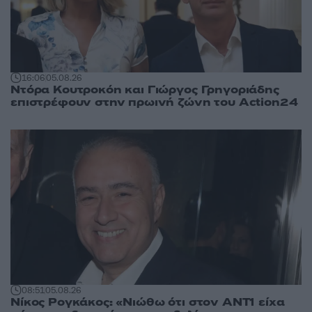
16:06
05.08.26
Ντόρα Κουτροκόη και Γιώργος Γρηγοριάδης
επιστρέφουν στην πρωινή ζώνη του Action24
08:51
05.08.26
Νίκος Ρογκάκος: «Νιώθω ότι στον ΑΝΤ1 είχα