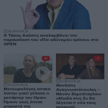
18:38
04.08.26
Ο Τάσος Δούσης αναλαμβάνει την
παρουσίαση του «Πιο αδύναμου κρίκου» στο
OPEN
37
7
12:26
04.08.26
Θανάσης
15:31
04.08.26
Μετεωρολόγος αποκα
Αναγνωστόπουλος –
λύπτει γιατί γέλασε η
Νάνσυ Ζαμπέτογλου:
ρεπόρτερ του Open:
«Studio στις 3» θα
Ήμουν εκεί, έπεσε
λέγεται η νέα τους
μπροστά της
εκπομπή