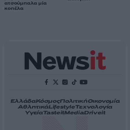
ατσούμπαλα μία
κοπέλα
Ελλάδα
Κόσμος
Πολιτική
Οικονομία
Αθλητικά
Lifestyle
Τεχνολογία
Υγεία
Tasteit
Media
Driveit