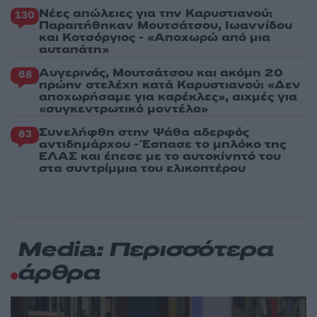
Νέες απώλειες για την Καρυστιανού:
130
Παραιτήθηκαν Μουτσάτσου, Ιωαννίδου
και Κοτσόργιος - «Αποχωρώ από μια
αυταπάτη»
Αυγερινός, Μουτσάτσου και ακόμη 20
68
πρώην στελέχη κατά Καρυστιανού: «Δεν
αποχωρήσαμε για καρέκλες», αιχμές για
«συγκεντρωτικό μοντέλο»
Συνελήφθη στην Ψάθα αδερφός
63
αντιδημάρχου - Έσπασε το μπλόκο της
ΕΛΑΣ και έπεσε με το αυτοκίνητό του
στα συντρίμμια του ελικοπτέρου
Media: Περισσότερα
άρθρα