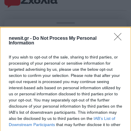
Σχόλια
Σχολίασε εδώ
newsit.gr -
Do Not Process My Personal
Information
50 /50
If you wish to opt-out of the sale, sharing to third parties, or
processing of your personal or sensitive information for
targeted advertising by us, please use the below opt-out
section to confirm your selection. Please note that after your
opt-out request is processed you may continue seeing
2000 /2000
interest-based ads based on personal information utilized by
us or personal information disclosed to third parties prior to
Υποβολή σχολίου
your opt-out. You may separately opt-out of the further
disclosure of your personal information by third parties on the
Όροι Χρήσης
. Το site προστατεύεται από reCAPTCHA, ισχύουν
IAB’s list of downstream participants. This information may
Πολιτική Απορρήτου
&
Όροι Χρήσης
της Google.
also be disclosed by us to third parties on the
IAB’s List of
Media
Downstream Participants
that may further disclose it to other
third parties.