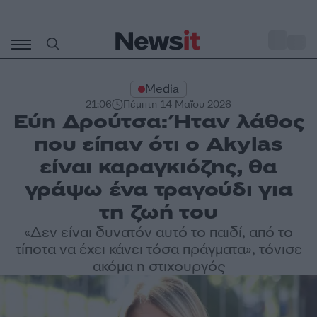
Μετάβαση
σε
o
30
περιεχόμενο
Media
21:06
Πέμπτη 14 Μαΐου 2026
Εύη Δρούτσα: Ήταν λάθος
που είπαν ότι ο Αkylas
είναι καραγκιόζης, θα
γράψω ένα τραγούδι για
τη ζωή του
«Δεν είναι δυνατόν αυτό το παιδί, από το
τίποτα να έχει κάνει τόσα πράγματα», τόνισε
ακόμα η στιχουργός