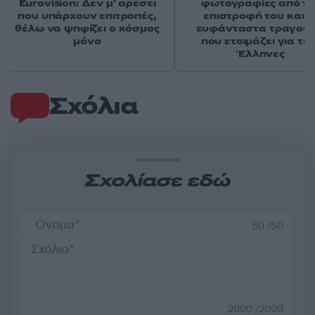
Eurovision: Δεν μ’ αρέσει
φωτογραφίες από τ
που υπάρχουν επιτροπές,
επιστροφή του και τ
θέλω να ψηφίζει ο κόσμος
ευφάνταστα τραγούδ
μόνο
που ετοιμάζει για το
Έλληνες
Σχόλια
Σχολίασε εδώ
50 /50
2000 /2000