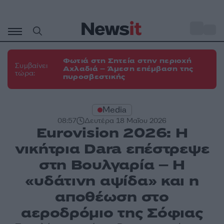
Μετάβαση
σε
o
31
περιεχόμενο
Φωτιά στη Σητεία στην περιοχή
Συμβαίνει
Αχλαδιά – Άμεση επέμβαση της
τώρα:
πυροσβεστικής
Media
08:57
Δευτέρα 18 Μαΐου 2026
Eurovision 2026: Η
νικήτρια Dara επέστρεψε
στη Βουλγαρία – Η
«υδάτινη αψίδα» και η
αποθέωση στο
αεροδρόμιο της Σόφιας