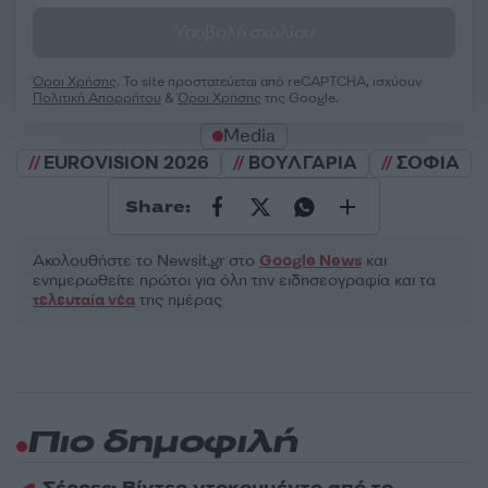
Υποβολή σχολίου
Όροι Χρήσης
. Το site προστατεύεται από reCAPTCHA, ισχύουν
Πολιτική Απορρήτου
&
Όροι Χρήσης
της Google.
Media
EUROVISION 2026
ΒΟΥΛΓΑΡΙΑ
ΣΟΦΙΑ
Share:
Ακολουθήστε το Νewsit.gr στο
Google News
και
ενημερωθείτε πρώτοι για όλη την ειδησεογραφία και τα
τελευταία νέα
της ημέρας
Πιο δημοφιλή