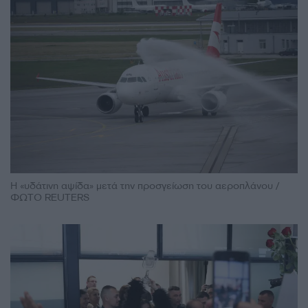
Η «υδάτινη αψίδα» μετά την προσγείωση του αεροπλάνου /
ΦΩΤΟ REUTERS