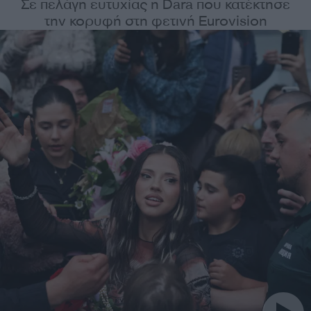
Σε πελάγη ευτυχίας η Dara που κατέκτησε
την κορυφή στη φετινή Eurovision