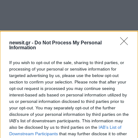
newsit.gr -
Do Not Process My Personal
Information
If you wish to opt-out of the sale, sharing to third parties, or
processing of your personal or sensitive information for
targeted advertising by us, please use the below opt-out
section to confirm your selection. Please note that after your
opt-out request is processed you may continue seeing
interest-based ads based on personal information utilized by
us or personal information disclosed to third parties prior to
your opt-out. You may separately opt-out of the further
Η νίκη στη Eurovision ανοίγει νέους ορίζοντες
disclosure of your personal information by third parties on the
στην καριέρα της 27χρονης τραγουδίστριας.
IAB’s list of downstream participants. This information may
also be disclosed by us to third parties on the
IAB’s List of
Αυτό που προέχει για εκείνη είναι η ξεκούραση
Downstream Participants
that may further disclose it to other