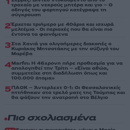
1
Σέρρες: Βίντεο ντοκουμέντο από το
τροχαίο με νεκρούς μητέρα και γιο – Ο
οδηγός του φορτηγού κατέγραψε τη
σύγκρουση
2
Έρχεται τριήμερο με 40άρια και ισχυρά
μελτέμια - Οι περιοχές που θα είναι πιο
έντονα τα φαινόμενα
3
Στα Χανιά για ολιγοήμερες διακοπές ο
Κυριάκος Μητσοτάκης με την σύζυγό του
Μαρέβα
4
Marfin: Η 46χρονη πήρε προθεσμία για να
απολογηθεί την Τρίτη – «Είναι αθώα,
συμμετείχε στη διαδήλωση όπως και
100.000 άτομα»
5
ΠΑΟΚ – Άντερλεχτ 0-1: Οι Θεσσαλονικείς
ηττήθηκαν στο τρελό ματς της Τούμπας και
θα ψάξουν την ανατροπή στο Βέλγιο
Πιο σχολιασμένα