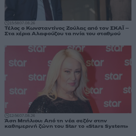
15:58
07.08.26
Τέλος ο Κωνσταντίνος Ζούλας από τον ΣΚΑΪ –
Στα χέρια Αλαφούζου τα ηνία του σταθμού
12:56
07.08.26
Άση Μπήλιου: Από τη νέα σεζόν στην
καθημερινή ζώνη του Star το «Stars System»