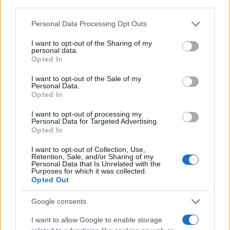
και στη συνέχεια οι σκέψεις για να πάρει τις
third parties.
σωστές αποφάσεις για το μέλλον.
Please note that this website/app uses one or more Google
Personal Data Processing Opt Outs
services and may gather and store information including but
not limited to your visit or usage behaviour. You may click to
I want to opt-out of the Sharing of my
personal data.
#Eurovision
2026 winner DARA has arrived
grant or deny consent to Google and its third-party tags to
Opted In
use your data for below specified purposes in below Google
back home and was met by a large group
consent section.
I want to opt-out of the Sale of my
of fans at Sofia Airport
Personal Data.
Opted In
Asked by reporters what she will do next,
I want to opt-out of processing my
Personal Data for Targeted Advertising.
she said she will “go home, eat pizza, and
Opted In
cry in pajamas” to celebrate her win and
first wedding anniversary.
I want to opt-out of Collection, Use,
Retention, Sale, and/or Sharing of my
Personal Data that Is Unrelated with the
Purposes for which it was collected.
[ BNT]
pic.twitter.com/VxcT70BxuE
Opted Out
— ESC Discord (@ESCdiscord)
May
Google consents
17, 2026
I want to allow Google to enable storage