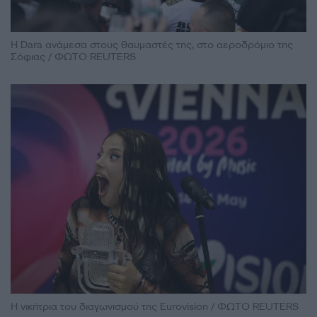
Η Dara ανάμεσα στους θαυμαστές της, στο αεροδρόμιο της
Σόφιας / ΦΩΤΟ REUTERS
Η νικήτρια του διαγωνισμού της Eurovision / ΦΩΤΟ REUTERS