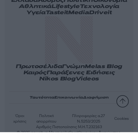
Ελλάδα
Κόσμος
Πολιτική
Οικονομία
Αθλητικά
Lifestyle
Τεχνολογία
Υγεία
Tasteit
Media
Driveit
Πρωτοσέλιδα
Γνώμη
Melas Blog
Καιρός
Παράξενες Ειδήσεις
Nikos Blog
Videos
Ταυτότητα
Επικοινωνία
Διαφήμιση
Όροι
Πολιτική
Πληροφορίες α.27
Cookies
χρήσης
απορρήτου
Ν.5253/2025
Αριθμός Πιστοποίησης Μ.Η.Τ.232163
© 2026 newsit.gr. Με επιφύλαξη κάθε νομίμου δικαιώματος.