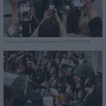
H Dara με το έπαθλο της Eurovision / ΦΩΤΟ REUTERS