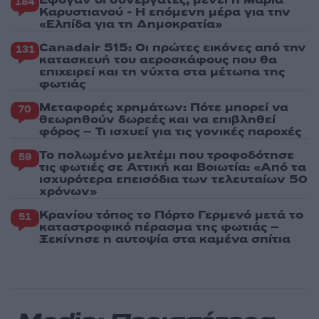
Έφυγαν οι συνεργάτες, μένει η Μαρία
184
Καρυστιανού - Η επόμενη μέρα για την
«Ελπίδα για τη Δημοκρατία»
Canadair 515: Οι πρώτες εικόνες από την
131
κατασκευή του αεροσκάφους που θα
επιχειρεί και τη νύχτα στα μέτωπα της
φωτιάς
Μεταφορές χρημάτων: Πότε μπορεί να
70
θεωρηθούν δωρεές και να επιβληθεί
φόρος – Τι ισχυεί για τις γονικές παροχές
Το πολωμένο μελτέμι που τροφοδότησε
59
τις φωτιές σε Αττική και Βοιωτία: «Από τα
ισχυρότερα επεισόδια των τελευταίων 50
χρόνων»
Κρανίου τόπος το Πόρτο Γερμενό μετά το
51
καταστροφικό πέρασμα της φωτιάς –
Ξεκίνησε η αυτοψία στα καμένα σπίτια