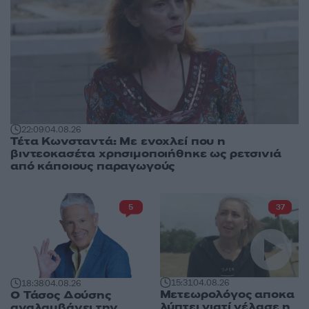
22:09
04.08.26
Τέτα Κωνσταντά: Με ενοχλεί που η
βιντεοκασέτα χρησιμοποιήθηκε ως ρετσινιά
από κάποιους παραγωγούς
5
37
15:31
04.08.26
18:38
04.08.26
Μετεωρολόγος αποκα
Ο Τάσος Δούσης
λύπτει γιατί γέλασε η
αναλαμβάνει την