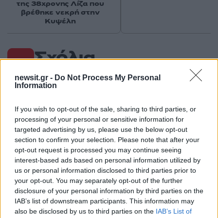
της 38χρονης Λίζα που
βρέθηκε νεκρή στην
Κυψέλη
Σχόλια
newsit.gr -
Do Not Process My Personal
Information
Σχολίασε εδώ
If you wish to opt-out of the sale, sharing to third parties, or
processing of your personal or sensitive information for
targeted advertising by us, please use the below opt-out
section to confirm your selection. Please note that after your
50 /50
opt-out request is processed you may continue seeing
interest-based ads based on personal information utilized by
us or personal information disclosed to third parties prior to
your opt-out. You may separately opt-out of the further
disclosure of your personal information by third parties on the
2000 /2000
IAB’s list of downstream participants. This information may
also be disclosed by us to third parties on the
IAB’s List of
Υποβολή σχολίου