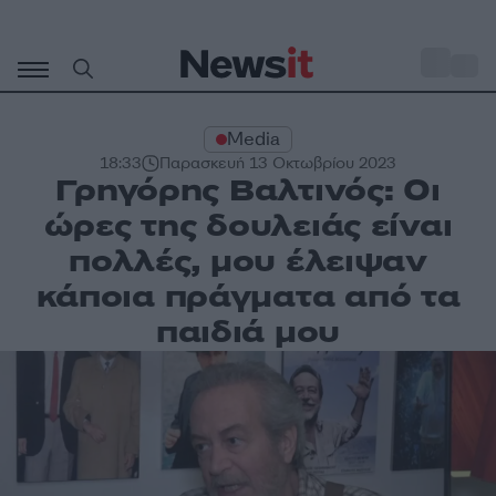
Μετάβαση
σε
o
31
περιεχόμενο
Media
18:33
Παρασκευή 13 Οκτωβρίου 2023
Γρηγόρης Βαλτινός: Οι
ώρες της δουλειάς είναι
πολλές, μου έλειψαν
κάποια πράγματα από τα
παιδιά μου