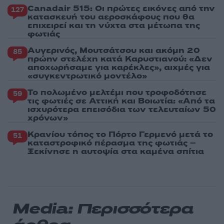
Canadair 515: Οι πρώτες εικόνες από την
127
κατασκευή του αεροσκάφους που θα
επιχειρεί και τη νύχτα στα μέτωπα της
φωτιάς
Αυγερινός, Μουτσάτσου και ακόμη 20
85
πρώην στελέχη κατά Καρυστιανού: «Δεν
αποχωρήσαμε για καρέκλες», αιχμές για
«συγκεντρωτικό μοντέλο»
Το πολωμένο μελτέμι που τροφοδότησε
59
τις φωτιές σε Αττική και Βοιωτία: «Από τα
ισχυρότερα επεισόδια των τελευταίων 50
χρόνων»
Κρανίου τόπος το Πόρτο Γερμενό μετά το
51
καταστροφικό πέρασμα της φωτιάς –
Ξεκίνησε η αυτοψία στα καμένα σπίτια
Media: Περισσότερα