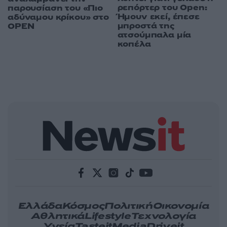
ρεπόρτερ του Open:
παρουσίαση του «Πιο
Ήμουν εκεί, έπεσε
αδύναμου κρίκου» στο
μπροστά της
OPEN
ατσούμπαλα μία
κοπέλα
Ελλάδα
Κόσμος
Πολιτική
Οικονομία
Αθλητικά
Lifestyle
Τεχνολογία
Υγεία
Tasteit
Media
Driveit