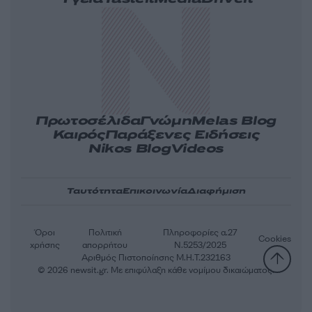
Πρωτοσέλιδα
Γνώμη
Melas Blog
Καιρός
Παράξενες Ειδήσεις
Nikos Blog
Videos
Ταυτότητα
Επικοινωνία
Διαφήμιση
Όροι
Πολιτική
Πληροφορίες α.27
Cookies
χρήσης
απορρήτου
Ν.5253/2025
Αριθμός Πιστοποίησης Μ.Η.Τ.232163
© 2026 newsit.gr. Με επιφύλαξη κάθε νομίμου δικαιώματος.