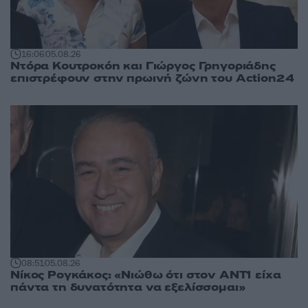
16:06
05.08.26
Ντόρα Κουτροκόη και Γιώργος Γρηγοριάδης
επιστρέφουν στην πρωινή ζώνη του Action24
08:51
05.08.26
Νίκος Ρογκάκος: «Νιώθω ότι στον ΑΝΤ1 είχα
πάντα τη δυνατότητα να εξελίσσομαι»