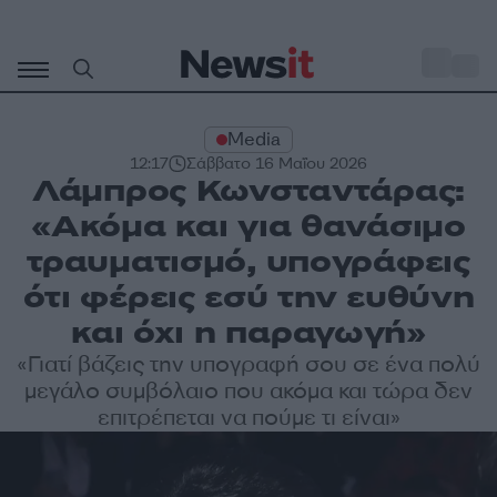
Μετάβαση
σε
o
29
περιεχόμενο
Media
12:17
Σάββατο 16 Μαΐου 2026
Λάμπρος Κωνσταντάρας:
«Ακόμα και για θανάσιμο
τραυματισμό, υπογράφεις
ότι φέρεις εσύ την ευθύνη
και όχι η παραγωγή»
«Γιατί βάζεις την υπογραφή σου σε ένα πολύ
μεγάλο συμβόλαιο που ακόμα και τώρα δεν
επιτρέπεται να πούμε τι είναι»