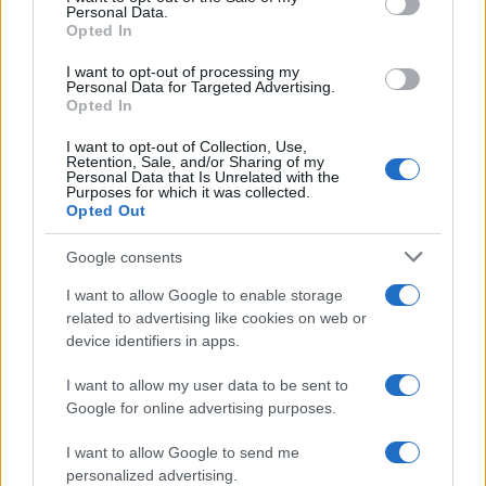
Personal Data.
2
Marfin: Η 46χρονη πήρε προθεσμία για να
Opted In
απολογηθεί την Τρίτη – «Είναι αθώα,
συμμετείχε στη διαδήλωση όπως και
I want to opt-out of processing my
100.000 άτομα»
Personal Data for Targeted Advertising.
Opted In
3
Σίντνεϊ Τάουλ: Πέθανε σε ηλικία 26 ετών η
σταρ του TikTok – Kατέγραφε τη ζωή της
I want to opt-out of Collection, Use,
με τον καρκίνο
Retention, Sale, and/or Sharing of my
Personal Data that Is Unrelated with the
4
Μεταφορές χρημάτων: Πότε μπορεί να
Purposes for which it was collected.
θεωρηθούν δωρεές και να επιβληθεί φόρος
Opted Out
– Τι ισχυεί για τις γονικές παροχές
Google consents
5
Κυψέλη: «Δεν μπορώ να το πιστέψω» –
Σοκαρισμένο το ζευγάρι Αμερικανών που
I want to allow Google to enable storage
φιλοξενούσε τον 26χρονο Αφγανό στη
Λέσβο
related to advertising like cookies on web or
device identifiers in apps.
I want to allow my user data to be sent to
Πιο σχολιασμένα
Google for online advertising purposes.
Έφυγαν οι συνεργάτες, μένει η Μαρία
184
I want to allow Google to send me
Καρυστιανού - Η επόμενη μέρα για την
«Ελπίδα για τη Δημοκρατία»
personalized advertising.