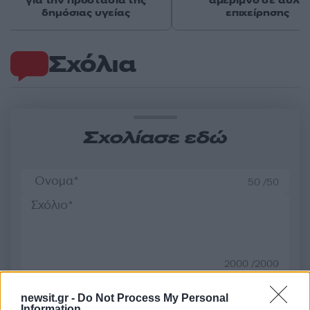
για την προστασία της
αμέριμνο σε αυλή
δημόσιας υγείας
επιχείρησης
Σχόλια
Σχολίασε εδώ
50 /50
2000 /2000
Υποβολή σχολίου
newsit.gr -
Do Not Process My Personal
Information