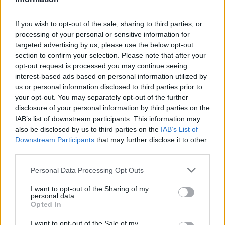
Όροι Χρήσης
. Το site προστατεύεται από reCAPTCHA, ισχύουν
Πολιτική Απορρήτου
&
Όροι Χρήσης
της Google.
If you wish to opt-out of the sale, sharing to third parties, or
Media
processing of your personal or sensitive information for
SURVIVOR
ΛΑΜΠΡΟΣ ΚΩΝΣΤΑΝΤΑΡΑΣ
targeted advertising by us, please use the below opt-out
section to confirm your selection. Please note that after your
Share:
opt-out request is processed you may continue seeing
interest-based ads based on personal information utilized by
us or personal information disclosed to third parties prior to
Ακολουθήστε το Νewsit.gr στο
Google News
και
your opt-out. You may separately opt-out of the further
ενημερωθείτε πρώτοι για όλη την ειδησεογραφία και τα
disclosure of your personal information by third parties on the
τελευταία νέα
της ημέρας
IAB’s list of downstream participants. This information may
also be disclosed by us to third parties on the
IAB’s List of
Downstream Participants
that may further disclose it to other
third parties.
Please note that this website/app uses one or more Google
Personal Data Processing Opt Outs
Πιο δημοφιλή
services and may gather and store information including but
not limited to your visit or usage behaviour. You may click to
I want to opt-out of the Sharing of my
1
Σέρρες: Βίντεο ντοκουμέντο από το
personal data.
grant or deny consent to Google and its third-party tags to
τροχαίο με νεκρούς μητέρα και γιο – Ο
Opted In
use your data for below specified purposes in below Google
οδηγός του φορτηγού κατέγραψε τη
σύγκρουση
consent section.
I want to opt-out of the Sale of my