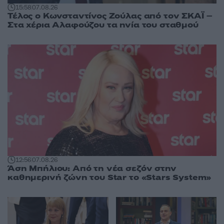
15:58
07.08.26
Τέλος ο Κωνσταντίνος Ζούλας από τον ΣΚΑΪ –
Στα χέρια Αλαφούζου τα ηνία του σταθμού
12:56
07.08.26
Άση Μπήλιου: Από τη νέα σεζόν στην
καθημερινή ζώνη του Star το «Stars System»