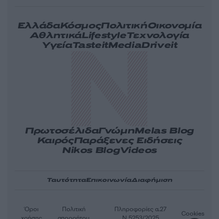
Ελλάδα
Κόσμος
Πολιτική
Οικονομία
Αθλητικά
Lifestyle
Τεχνολογία
Υγεία
Tasteit
Media
Driveit
Πρωτοσέλιδα
Γνώμη
Melas Blog
Καιρός
Παράξενες Ειδήσεις
Nikos Blog
Videos
Ταυτότητα
Επικοινωνία
Διαφήμιση
Όροι
Πολιτική
Πληροφορίες α.27
Cookies
χρήσης
απορρήτου
Ν.5253/2025