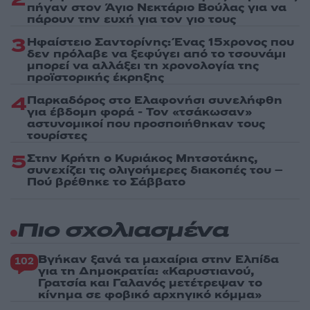
πήγαν στον Άγιο Νεκτάριο Βούλας για να
πάρουν την ευχή για τον γιο τους
3
Ηφαίστειο Σαντορίνης: Ένας 15χρονος που
δεν πρόλαβε να ξεφύγει από το τσουνάμι
μπορεί να αλλάξει τη χρονολογία της
προϊστορικής έκρηξης
4
Παρκαδόρος στο Ελαφονήσι συνελήφθη
για έβδομη φορά - Τον «τσάκωσαν»
αστυνομικοί που προσποιήθηκαν τους
τουρίστες
5
Στην Κρήτη ο Κυριάκος Μητσοτάκης,
συνεχίζει τις ολιγοήμερες διακοπές του –
Πού βρέθηκε το Σάββατο
Πιο σχολιασμένα
Βγήκαν ξανά τα μαχαίρια στην Ελπίδα
102
για τη Δημοκρατία: «Καρυστιανού,
Γρατσία και Γαλανός μετέτρεψαν το
κίνημα σε φοβικό αρχηγικό κόμμα»