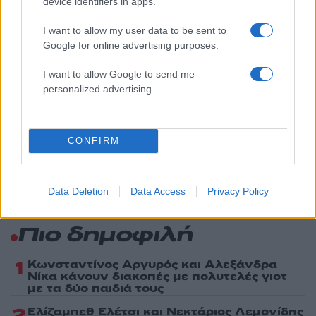
device identifiers in apps.
Όροι Χρήσης
. Το site προστατεύεται από reCAPTCHA, ισχύουν
Πολιτική Απορρήτου
&
Όροι Χρήσης
της Google.
I want to allow my user data to be sent to
Media
Google for online advertising purposes.
MEGA
ΜΑΡΚΟΣ ΣΕΦΕΡΛΗΣ
I want to allow Google to send me
Share:
personalized advertising.
Ακολουθήστε το Νewsit.gr στο
Google News
και
ενημερωθείτε πρώτοι για όλη την ειδησεογραφία και τα
CONFIRM
τελευταία νέα
της ημέρας
Data Deletion
Data Access
Privacy Policy
Πιο δημοφιλή
1
Κωνσταντίνος Αργυρός και Αλεξάνδρα
Νίκα κάνουν διακοπές με πολυτελές γιοτ
με τα δύο παιδιά τους
2
Ελίζαμπεθ Ελέτσι και Νεκτάριος Λεμονίδης