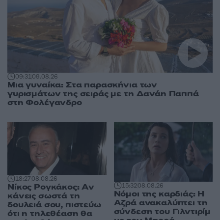
09:31
09.08.26
Μια γυναίκα: Στα παρασκήνια των
γυρισμάτων της σειράς με τη Δανάη Παππά
στη Φολέγανδρο
18:27
08.08.26
Νίκος Ρογκάκος: Αν
15:32
08.08.26
Νόμοι της καρδιάς: Η
κάνεις σωστά τη
Αζρά ανακαλύπτει τη
δουλειά σου, πιστεύω
σύνδεση του Γιλντιρίμ
ότι η τηλεθέαση θα