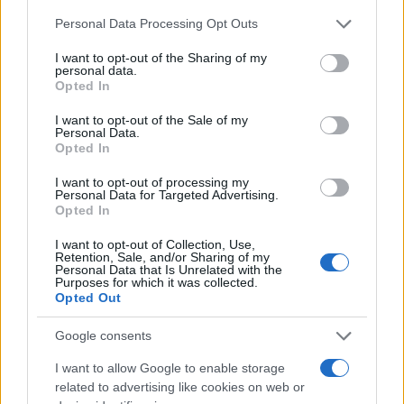
Παραδεισανού
τραγουδιστή επώνυμ
Please note that this website/app uses one or more Google
Personal Data Processing Opt Outs
services and may gather and store information including but
Σχόλια
not limited to your visit or usage behaviour. You may click to
I want to opt-out of the Sharing of my
personal data.
grant or deny consent to Google and its third-party tags to
Opted In
use your data for below specified purposes in below Google
consent section.
I want to opt-out of the Sale of my
Personal Data.
Opted In
Σχολίασε εδώ
I want to opt-out of processing my
Personal Data for Targeted Advertising.
Opted In
50 /50
I want to opt-out of Collection, Use,
Retention, Sale, and/or Sharing of my
Personal Data that Is Unrelated with the
Purposes for which it was collected.
Opted Out
2000 /2000
Google consents
Υποβολή σχολίου
I want to allow Google to enable storage
related to advertising like cookies on web or