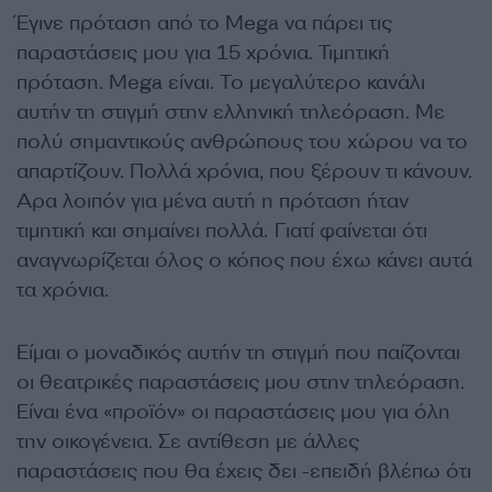
Έγινε πρόταση από το Mega να πάρει τις
παραστάσεις µου για 15 χρόνια. Τιµητική
πρόταση. Mega είναι. Το µεγαλύτερο κανάλι
αυτήν τη στιγµή στην ελληνική τηλεόραση. Με
πολύ σηµαντικούς ανθρώπους του χώρου να το
απαρτίζουν. Πολλά χρόνια, που ξέρουν τι κάνουν.
Αρα λοιπόν για µένα αυτή η πρόταση ήταν
τιµητική και σηµαίνει πολλά. Γιατί φαίνεται ότι
αναγνωρίζεται όλος ο κόπος που έχω κάνει αυτά
τα χρόνια.
Είµαι ο µοναδικός αυτήν τη στιγµή που παίζονται
οι θεατρικές παραστάσεις µου στην τηλεόραση.
Είναι ένα «προϊόν» οι παραστάσεις µου για όλη
την οικογένεια. Σε αντίθεση µε άλλες
παραστάσεις που θα έχεις δει -επειδή βλέπω ότι