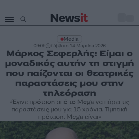
Μετάβαση
σε
o
33
περιεχόμενο
Media
09:05
Σάββατο 14 Μαρτίου 2026
Μάρκος Σεφερλής: Είµαι ο
µοναδικός αυτήν τη στιγµή
που παίζονται οι θεατρικές
παραστάσεις µου στην
τηλεόραση
«Έγινε πρόταση από το Mega να πάρει τις
παραστάσεις µου για 15 χρόνια. Τιµητική
πρόταση. Mega είναι»