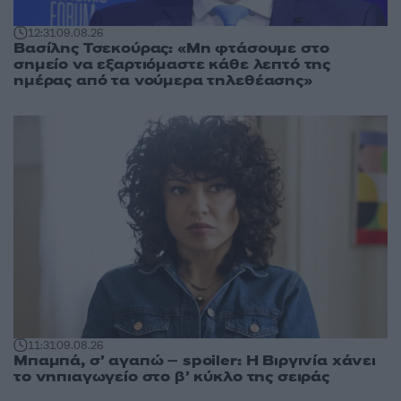
12:31
09.08.26
Βασίλης Τσεκούρας: «Μη φτάσουμε στο
σημείο να εξαρτιόμαστε κάθε λεπτό της
ημέρας από τα νούμερα τηλεθέασης»
11:31
09.08.26
Μπαμπά, σ’ αγαπώ – spoiler: Η Βιργινία χάνει
το νηπιαγωγείο στο β’ κύκλο της σειράς