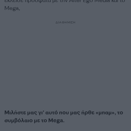
έκλεισε πρόσφατα με την Alter Ego Media και το
Mega,
ΔΙΑΦΗΜΙΣΗ
Μιλήστε µας γι’ αυτό που µας ήρθε «µπαµ», το
συµβόλαιο µε το Mega.