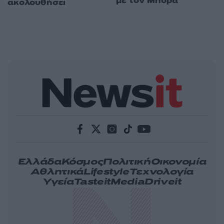
με τον Μπορά
ακολουθήσει
Ελλάδα
Κόσμος
Πολιτική
Οικονομία
Αθλητικά
Lifestyle
Τεχνολογία
Υγεία
Tasteit
Media
Driveit