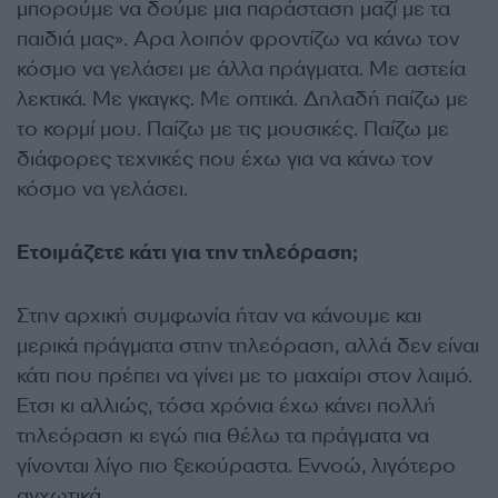
µπορούµε να δούµε µια παράσταση µαζί µε τα
παιδιά µας». Αρα λοιπόν φροντίζω να κάνω τον
κόσµο να γελάσει µε άλλα πράγµατα. Με αστεία
λεκτικά. Με γκαγκς. Με οπτικά. ∆ηλαδή παίζω µε
το κορµί µου. Παίζω µε τις µουσικές. Παίζω µε
διάφορες τεχνικές που έχω για να κάνω τον
κόσµο να γελάσει.
Ετοιµάζετε κάτι για την τηλεόραση;
Στην αρχική συµφωνία ήταν να κάνουµε και
µερικά πράγµατα στην τηλεόραση, αλλά δεν είναι
κάτι που πρέπει να γίνει µε το µαχαίρι στον λαιµό.
Ετσι κι αλλιώς, τόσα χρόνια έχω κάνει πολλή
τηλεόραση κι εγώ πια θέλω τα πράγµατα να
γίνονται λίγο πιο ξεκούραστα. Εννοώ, λιγότερο
αγχωτικά.