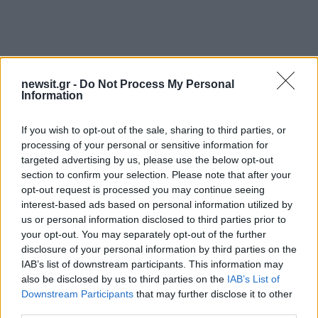
newsit.gr -
Do Not Process My Personal
Information
Αν τα χάσατε
If you wish to opt-out of the sale, sharing to third parties, or
processing of your personal or sensitive information for
targeted advertising by us, please use the below opt-out
section to confirm your selection. Please note that after your
opt-out request is processed you may continue seeing
interest-based ads based on personal information utilized by
us or personal information disclosed to third parties prior to
your opt-out. You may separately opt-out of the further
disclosure of your personal information by third parties on the
IAB’s list of downstream participants. This information may
«Θα γίνει ο γάμος της
Μάρκος Σεφερλής: Ήρ
also be disclosed by us to third parties on the
IAB’s List of
Φαίης Σκορδά κάποια
και μου είπαν «έχεις σ
Downstream Participants
that may further disclose it to other
στιγμή πολύ σύντομα και
το παιδί μου από τη
πολύ ήσυχα», είπε η Νάνσυ
ανορεξία», είναι γιο
third parties.