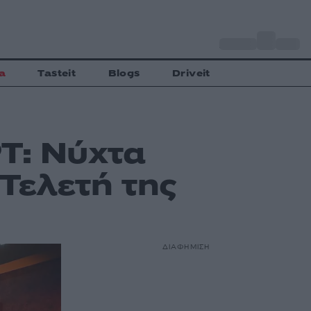
o
Αθήνα
27
C
a
Tasteit
Blogs
Driveit
Τ: Νύχτα
 Τελετή της
ΔΙΑΦΗΜΙΣΗ