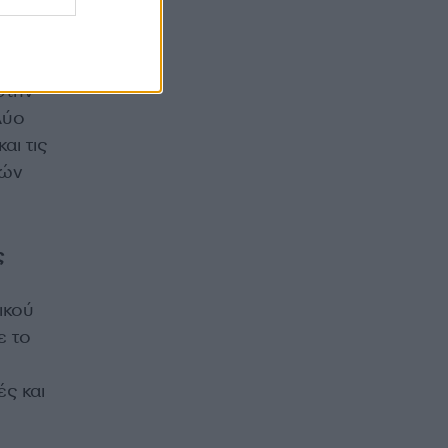
κολη
όρη
σα με
την
Δύο
αι τις
ιών
ς
ικού
 το
ς και