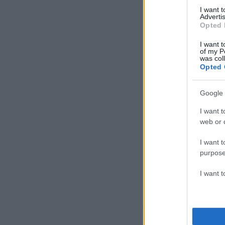
I want 
Advertis
Opted 
I want t
of my P
was col
Opted 
Google 
I want t
web or d
I want t
purpose
I want 
Στις
16:00
, έρχοντ
φίλο του
Γιώργο 