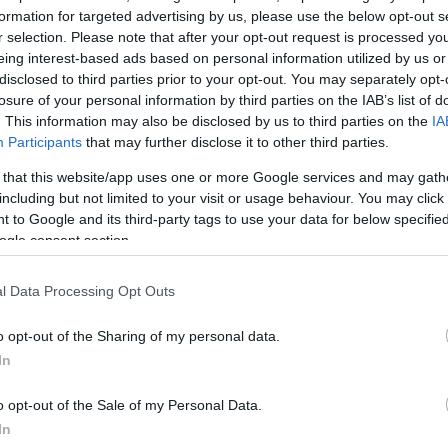
σάκης
, ο οποίος αποκαλύπτει τα πάντα για τη νέα κο
formation for targeted advertising by us, please use the below opt-out s
της ΕΡΤ,
«Το δίχτυ»
.
r selection. Please note that after your opt-out request is processed y
eing interest-based ads based on personal information utilized by us or
disclosed to third parties prior to your opt-out. You may separately opt-
λεται η ελληνική ταινία
«Κυριακάτικο ξύπνημα»,
losure of your personal information by third parties on the IAB’s list of
τί παραγωγής 1954, σε σκηνοθεσία και σενάριο
Μιχά
. This information may also be disclosed by us to third parties on the
IA
Participants
that may further disclose it to other third parties.
 that this website/app uses one or more Google services and may gath
ΔΙΑΦΗΜΙΣΗ
including but not limited to your visit or usage behaviour. You may click 
 to Google and its third-party tags to use your data for below specifi
ogle consent section.
l Data Processing Opt Outs
o opt-out of the Sharing of my personal data.
In
o opt-out of the Sale of my Personal Data.
In