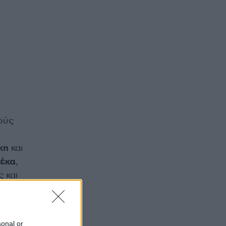
ούς
κη
και
κέκα
,
 και
και
έα της
sonal or