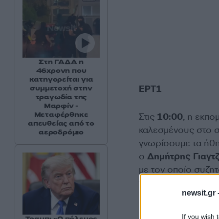
Στη ΓΑΔΑ η
46χρονη που
κατηγορείται για
ΕΡΤ1
συμμετοχή στην
τραγωδία της
Μαρφίν -
Μεταφέρθηκε
Στις
10:00
, η εκπ
απευθείας από το
καλεσμένους στο στ
αεροδρόμιο
γνωρίσουμε τα ήθη
ο
Δημήτρης Γιαγτ
με τον οποίο συζη
τα ήθη και έθιμα α
newsit.gr 
στην
Κέρκυρα
και 
εκπομπής έρχεται κ
If you wish 
Τραμπ: «Ο πόλεμος