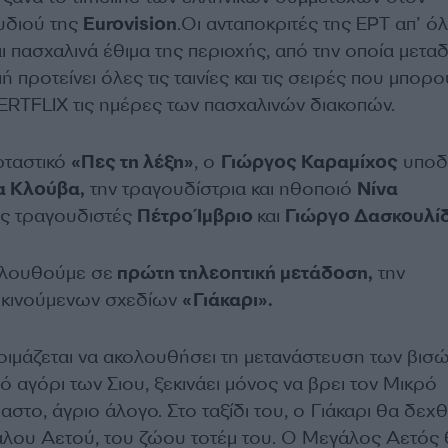
υδιού της
Eurovision
.Οι ανταποκριτές της ΕΡΤ απ’ όλ
 πασχαλινά έθιμα της περιοχής, από την οποία μεταδ
ή προτείνει όλες τις ταινίες και τις σειρές που μπορ
RTFLIX τις ημέρες των πασχαλινών διακοπών.
ρταστικό
«Πες τη λέξη»
, ο
Γιώργος Καραμίχος
υποδ
 Κλούβα,
την τραγουδίστρια και ηθοποιό
Νίνα
υς τραγουδιστές
Πέτρο Ίμβριο
και
Γιώργο Δασκουλίδ
λουθούμε σε
πρώτη τηλεοπτική μετάδοση,
την
α κινούμενων σχεδίων
«Γιάκαρι».
οιμάζεται να ακολουθήσει τη μετανάστευση των βισ
ρό αγόρι των Σιου, ξεκινάει μόνος να βρει τον Μικρό
στο, άγριο άλογο. Στο ταξίδι του, ο Γιάκαρι θα δεχθ
λου Αετού, του ζώου τοτέμ του. Ο Μεγάλος Αετός 