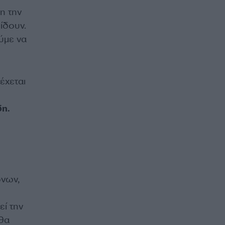
η την
ίδουν.
ούμε να
έχεται
η.
ώνων,
εί την
θα