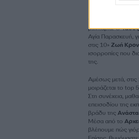
έχει αλλάξει τη ζω
περίοδο που έχασε
του. Ο σεφ
Δημήτρ
μανιτάρια. Ο
Τάσος
Αγία Παρασκευή, γ
στις 10»
Ζωή Κρον
ισορροπίες που δια
της.
Αμέσως μετά, στις
μοιράζεται το top 
Στη συνέχεια, μαθ
επεισοδίου της ε
βράδυ της
Ανάστα
Μέσα από το
Αρχε
βλέπουμε πώς γιόρ
Επίσης, θυμόμαστε