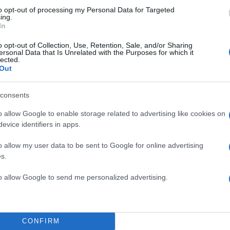
to opt-out of processing my Personal Data for Targeted
ing.
In
o opt-out of Collection, Use, Retention, Sale, and/or Sharing
ersonal Data that Is Unrelated with the Purposes for which it
lected.
Out
consents
o allow Google to enable storage related to advertising like cookies on
evice identifiers in apps.
o allow my user data to be sent to Google for online advertising
s.
to allow Google to send me personalized advertising.
αι οι
«Μπαμπά-δες».
Ο
Τάσος Ιορδανίδης
συναντά 
Αγγελόπουλο
, ο οποίος μιλάει για την κόρη του και π
CONFIRM