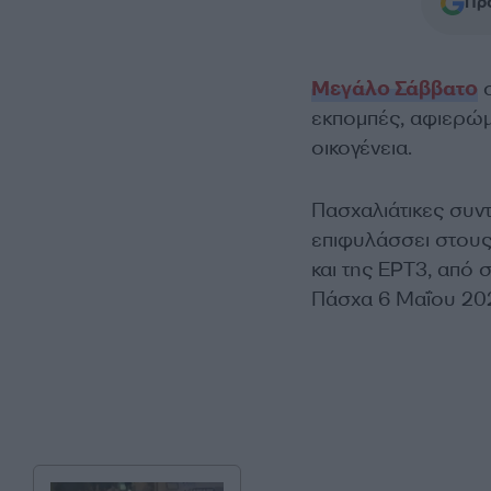
Προ
Μεγάλο Σάββατο
σ
εκπομπές, αφιερώμα
οικογένεια.
Πασχαλιάτικες συντ
επιφυλάσσει στους
και της ΕΡΤ3, από
Πάσχα 6 Μαΐου 20