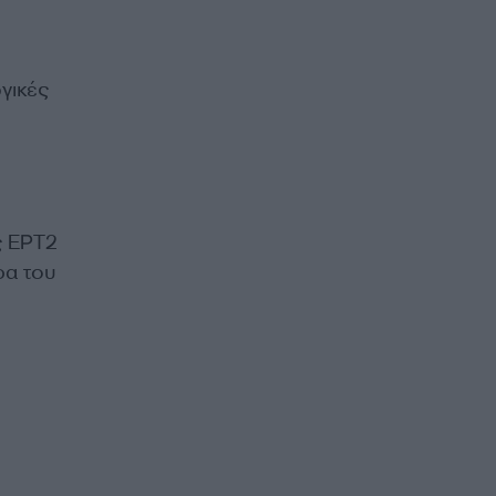
γικές
ς ΕΡΤ2
ρα του