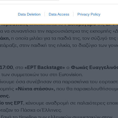
ή του ο ερχομός της. Ακόμη, αναφέρεται και στη δύσ
 τη μητέρα του ενώ παντρευόταν και περίμενε την κ
Data Deletion
Data Access
Privacy Policy
ης Τσίκιλης
φτιάχνει μια εναλλακτική vegan μαγειρίτ
 Ιορδανίδης
επισκέπτεται το
Ραδιομέγαρο
της
ΕΡΤ
σ
ια να συναντήσει την παρουσιάστρια της εκπομπής «
άκη,
η οποία μιλάει για τα παιδιά της, τον σύζυγό της κ
τάραξε, στην παιδική της ηλικία, το διαζύγιο των γον
17:00
, στο
«ΕΡΤ Backstage»
ο
Φωκάς Ευαγγελινό
5 των συμμετοχών του στη Eurovision.
αίνουμε όσα συνέβησαν στα παρασκήνια του εορταστ
κπομπής
«Νύχτα στάσου»,
που θα παρακολουθήσουμε
σης.
ίο της ΕΡΤ
, κάνουμε αναδρομή σε παλαιότερες εποχέ
ταζαν το Πάσχα οι Έλληνες.
 ξανά το timeline των ελληνικών συμμετοχών στον