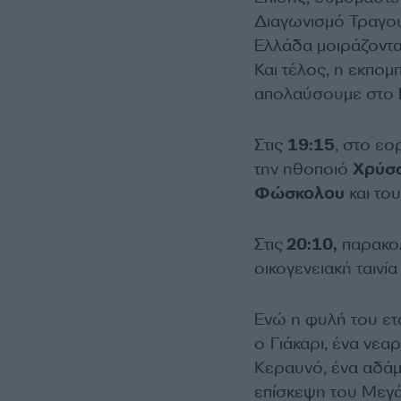
Διαγωνισμό Τραγο
Ελλάδα μοιράζονται
Και τέλος, η εκπομπ
απολαύσουμε στο Ε
Στις
19:15
, στο εο
την ηθοποιό
Χρύσα
Φώσκολου
και το
Στις
20:10,
παρακο
οικογενειακή ταινί
Ενώ η φυλή του ετ
ο Γιάκαρι, ένα νεα
Κεραυνό, ένα αδάμα
επίσκεψη του Μεγά