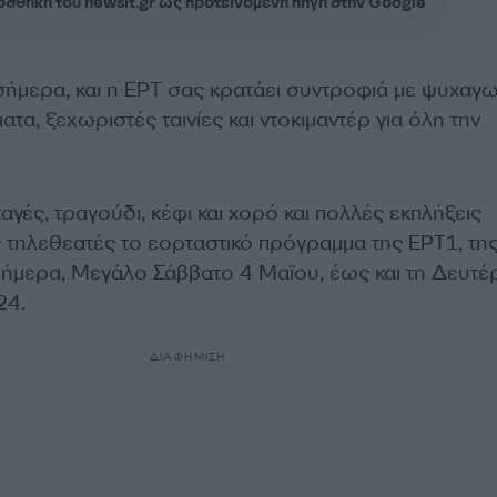
σθήκη του newsit.gr ως προτεινόμενη πηγή στην Google
ήμερα, και η ΕΡΤ σας κρατάει συντροφιά με ψυχαγω
τα, ξεχωριστές ταινίες και ντοκιμαντέρ για όλη την
αγές, τραγούδι, κέφι και χορό και πολλές εκπλήξεις
 τηλεθεατές το εορταστικό πρόγραμμα της ΕΡΤ1, τη
 σήμερα, Μεγάλο Σάββατο 4 Μαϊου, έως και τη Δευτέ
24.
ΔΙΑΦΗΜΙΣΗ