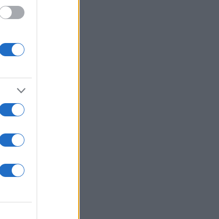
τον
όσο