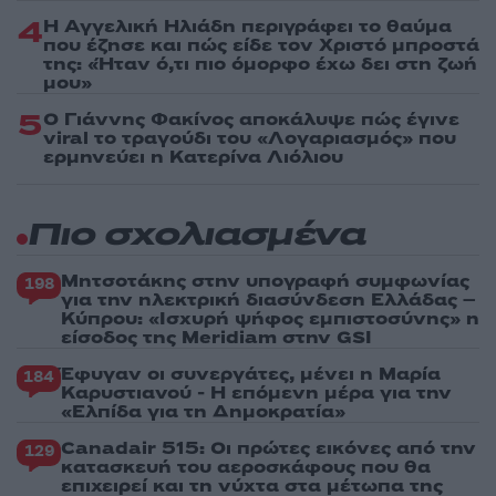
4
Η Αγγελική Ηλιάδη περιγράφει το θαύμα
που έζησε και πώς είδε τον Χριστό μπροστά
της: «Ήταν ό,τι πιο όμορφο έχω δει στη ζωή
μου»
5
Ο Γιάννης Φακίνος αποκάλυψε πώς έγινε
viral το τραγούδι του «Λογαριασμός» που
ερμηνεύει η Κατερίνα Λιόλιου
Πιο σχολιασμένα
Μητσοτάκης στην υπογραφή συμφωνίας
198
για την ηλεκτρική διασύνδεση Ελλάδας –
Κύπρου: «Ισχυρή ψήφος εμπιστοσύνης» η
είσοδος της Meridiam στην GSI
Έφυγαν οι συνεργάτες, μένει η Μαρία
184
Καρυστιανού - Η επόμενη μέρα για την
«Ελπίδα για τη Δημοκρατία»
Canadair 515: Οι πρώτες εικόνες από την
129
κατασκευή του αεροσκάφους που θα
επιχειρεί και τη νύχτα στα μέτωπα της