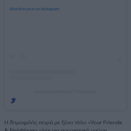
View this post on Instagram
A post shared by Apple TV (@appletv)
Η δημοφιλής σειρά με ξένο τίτλο «Your Friends
& Neighbors» είναι μια αμερικανική μαύρη