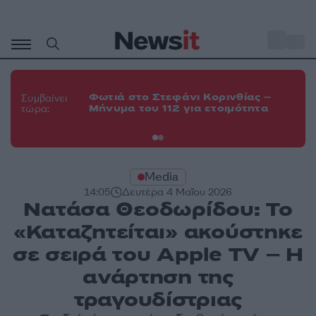
Μετάβαση
σε
o
35
περιεχόμενο
Φω
Φωτιά στο Στεφάνι Κορινθίας –
Θε
Συμβαίνει
Μήνυμα του 112 για ετοιμότητα
εν
τώρα:
οχ
Media
14:05
Δευτέρα 4 Μαΐου 2026
Νατάσα Θεοδωρίδου: Το
«Καταζητείται» ακούστηκε
σε σειρά του Apple TV – Η
ανάρτηση της
τραγουδίστριας