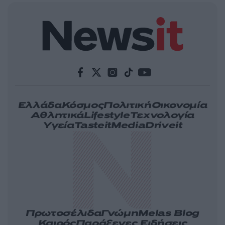
Ελλάδα
Κόσμος
Πολιτική
Οικονομία
Αθλητικά
Lifestyle
Τεχνολογία
Υγεία
Tasteit
Media
Driveit
Πρωτοσέλιδα
Γνώμη
Melas Blog
Καιρός
Παράξενες Ειδήσεις