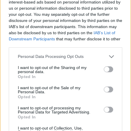
interest-based ads based on personal information utilized by
Αν τα χάσατε
us or personal information disclosed to third parties prior to
your opt-out. You may separately opt-out of the further
disclosure of your personal information by third parties on the
IAB’s list of downstream participants. This information may
also be disclosed by us to third parties on the
IAB’s List of
Downstream Participants
that may further disclose it to other
third parties.
Please note that this website/app uses one or more Google
Personal Data Processing Opt Outs
services and may gather and store information including but
not limited to your visit or usage behaviour. You may click to
I want to opt-out of the Sharing of my
Κένεθ Μπράνα: Το όνειρο
Μαρία Σάκκαρη: Δεν έ
personal data.
grant or deny consent to Google and its third-party tags to
για μια τελευταία ταινία
ξεκινήσει ακόμα οι
Opted In
use your data for below specified purposes in below Google
«Thor» – «Πάντα ήθελα να
προετοιμασίες του γά
consent section.
κάνω περισσότερα»
μου με τον Κωνσταντ
I want to opt-out of the Sale of my
Μητσοτάκη
Personal Data.
Opted In
I want to opt-out of processing my
Σχόλια
Personal Data for Targeted Advertising.
Opted In
I want to opt-out of Collection, Use,