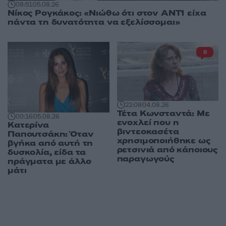
08:51
05.08.26
Νίκος Ρογκάκος: «Νιώθω ότι στον ΑΝΤ1 είχα
πάντα τη δυνατότητα να εξελίσσομαι»
8
22:09
04.08.26
Τέτα Κωνσταντά: Με
00:16
05.08.26
ενοχλεί που η
Κατερίνα
βιντεοκασέτα
Παπουτσάκη: Όταν
χρησιμοποιήθηκε ως
βγήκα από αυτή τη
ρετσινιά από κάποιους
δυσκολία, είδα τα
παραγωγούς
πράγματα με άλλο
μάτι