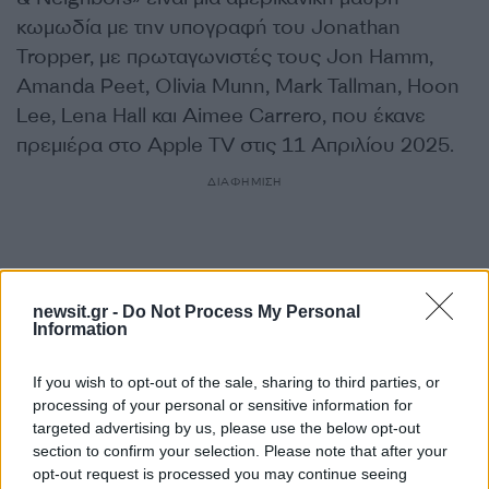
κωμωδία με την υπογραφή του Jonathan
Tropper, με πρωταγωνιστές τους Jon Hamm,
Amanda Peet, Olivia Munn, Mark Tallman, Hoon
Lee, Lena Hall και Aimee Carrero, που έκανε
πρεμιέρα στο Apple TV στις 11 Απριλίου 2025.
ΔΙΑΦΗΜΙΣΗ
newsit.gr -
Do Not Process My Personal
Information
If you wish to opt-out of the sale, sharing to third parties, or
processing of your personal or sensitive information for
targeted advertising by us, please use the below opt-out
section to confirm your selection. Please note that after your
opt-out request is processed you may continue seeing