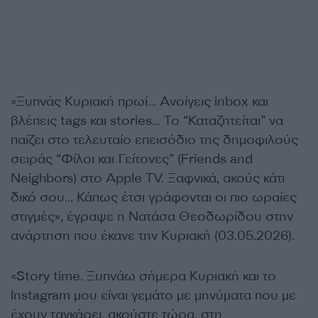
«Ξυπνάς Κυριακή πρωί… Ανοίγεις inbox και
βλέπεις tags και stories… Το “Καταζητείται” να
παίζει στο τελευταίο επεισόδιο της δημοφιλούς
σειράς “Φίλοι και Γείτονες” (Friends and
Neighbors) στο Apple TV. Ξαφνικά, ακούς κάτι
δικό σου… Κάπως έτσι γράφονται οι πιο ωραίες
στιγμές», έγραψε η Νατάσα Θεοδωρίδου στην
ανάρτηση που έκανε την Κυριακή (03.05.2026).
«Story time. Ξυπνάω σήμερα Κυριακή και το
Instagram μου είναι γεμάτο με μηνύματα που με
έχουν ταγκάρει, ακούστε τώρα, στη