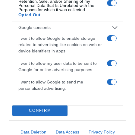
Retention, Sale, and/or Sharing of my
Personal Data that Is Unrelated with the
Purposes for which it was collected.
Σχολίασε εδώ
Opted Out
Google consents
50 /50
I want to allow Google to enable storage
related to advertising like cookies on web or
device identifiers in apps.
I want to allow my user data to be sent to
2000 /2000
Google for online advertising purposes.
Υποβολή σχολίου
I want to allow Google to send me
personalized advertising.
Όροι Χρήσης
. Το site προστατεύεται από reCAPTCHA, ισχύουν
Πολιτική Απορρήτου
&
Όροι Χρήσης
της Google.
Media
CONFIRM
ΝΑΤΑΣΑ ΘΕΟΔΩΡΙΔΟΥ
ΣΕΙΡΑ
Share:
Data Deletion
Data Access
Privacy Policy