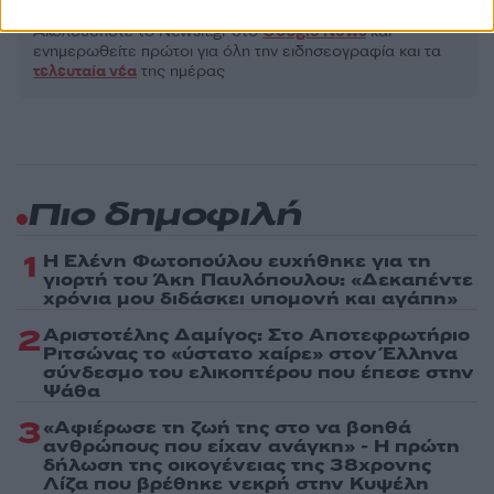
Ακολουθήστε το Νewsit.gr στο
Google News
και
ενημερωθείτε πρώτοι για όλη την ειδησεογραφία και τα
τελευταία νέα
της ημέρας
Πιο δημοφιλή
1
Η Ελένη Φωτοπούλου ευχήθηκε για τη
γιορτή του Άκη Παυλόπουλου: «Δεκαπέντε
χρόνια μου διδάσκει υπομονή και αγάπη»
2
Αριστοτέλης Δαμίγος: Στο Αποτεφρωτήριο
Ριτσώνας το «ύστατο χαίρε» στον Έλληνα
σύνδεσμο του ελικοπτέρου που έπεσε στην
Ψάθα
3
«Αφιέρωσε τη ζωή της στο να βοηθά
ανθρώπους που είχαν ανάγκη» - Η πρώτη
δήλωση της οικογένειας της 38χρονης
Λίζα που βρέθηκε νεκρή στην Κυψέλη