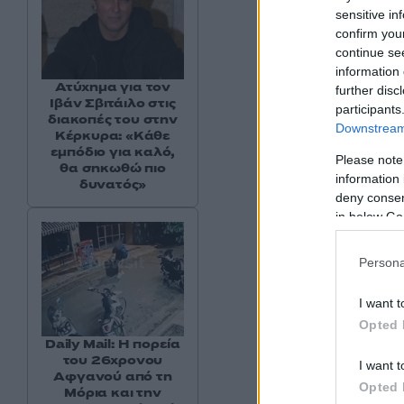
sensitive in
confirm you
continue se
information 
Ατύχημα για τον
further disc
Ιβάν Σβιτάιλο στις
participants
διακοπές του στην
Downstream 
Κέρκυρα: «Κάθε
εμπόδιο για καλό,
Please note
θα σηκωθώ πιο
information 
δυνατός»
deny consent
in below Go
Persona
I want t
Opted 
Daily Mail: Η πορεία
του 26χρονου
I want t
Αφγανού από τη
Opted 
Μόρια και την