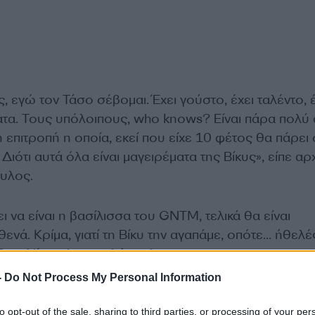
 εγώ τον Τάσο σέβομαι. Έχει γούστο, έχει ταλέντο, έ
ατα. Τους υπόλοιπους, who knows? Είναι πάρα πολύ
 η επιτροπή η οποία, εκεί που είχε 10 φέτος θα πάρει
Διότι αυτά όλα είναι μαγειρέματα της Βίκυς», είπε αρ
υλος.
ι να είναι η βασίλισσα του GNTM, τελικά θα είναι
ενά. Κρίμα, γιατί τη Βίκυ την αγαπάμε, οπότε… ήθελές
ηξε ο Νίκος Αποστολόπουλος.
-
Do Not Process My Personal Information
to opt-out of the sale, sharing to third parties, or processing of your per