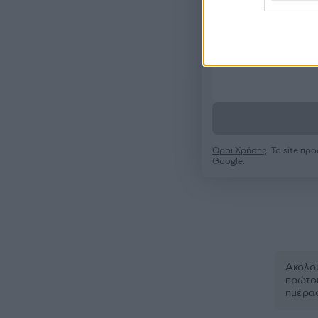
Όροι Χρήσης
. Το site π
Google.
Ακολου
πρώτοι
ημέρα