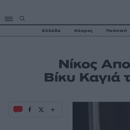
Μετάβαση
σε
περιεχόμενο
Ελλάδα
Κόσμος
Πολιτική
Νίκος Απο
Βίκυ Καγιά 