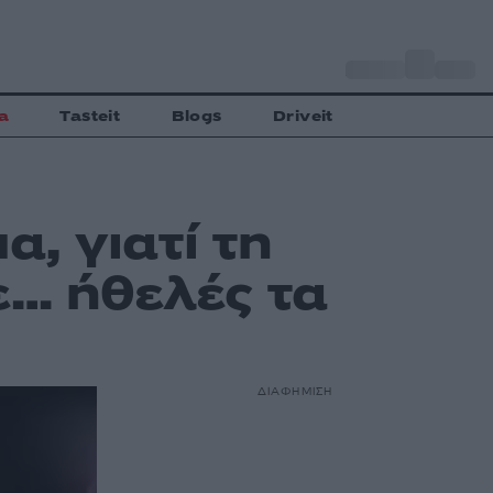
o
Αθήνα
35
C
a
Tasteit
Blogs
Driveit
, γιατί τη
ε… ήθελές τα
ΔΙΑΦΗΜΙΣΗ