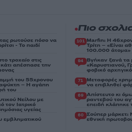
Πιο σχολι
στας ρωτούσε πόσο να
Marfin: Η 46χρο
101
ίτσι - Το παιδί
Τρίτη – «Είναι 
100.000 άτομα»
το τροχαίο στις
Βγήκαν ξανά τα 
94
ς κάτι απέσπασε την
«Καρυστιανού, Γ
μονας
φοβικό αρχηγικ
ραμμή του 55χρονου
Μεταφορές χρημ
71
ταψύκτη – Η αγάπη
να επιβληθεί φόρ
φή του
Απίστευτο κι όμ
69
υτικού Νείλου με
ραντεβού του αγ
ό τον Ιατρικό
επειδή κλάπηκε 
ημόσιας υγείας
Σούπερ μάρκετ: 
60
ου εμβληματικού
εθνική πρωτοβου