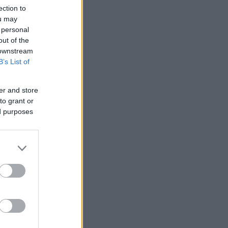
ection to
ou may
 personal
out of the
 downstream
B’s List of
er and store
to grant or
ed purposes