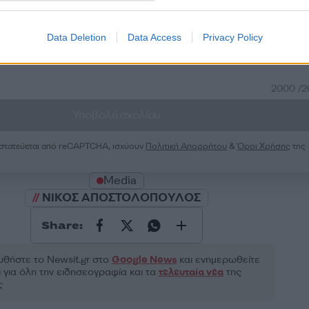
50
Data Deletion
Data Access
Privacy Policy
2000 /
Υποβολή σχολίου
ροστατεύεται από reCAPTCHA, ισχύουν
Πολιτική Απορρήτου
&
Όροι Χρήσης
της
Media
ΝΙΚΟΣ ΑΠΟΣΤΟΛΟΠΟΥΛΟΣ
Share:
θήστε το Νewsit.gr στο
Google News
και ενημερωθείτε
 για όλη την ειδησεογραφία και τα
τελευταία νέα
της
ς