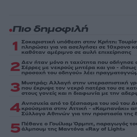
Πιο δημοφιλή
1
Σοκαριστική υπόθεση στην Κρήτη: Τουρί
πληρώσει για να ασελγήσει σε 10χρονο κορ
καθόταν αμέριμνο σε αυλή επιχείρησης
2
Δεν ήταν μόνο η ταχύτητα που οδήγησε σ
Σέρρες με νεκρούς μητέρα και γιο - «Ίσω
προσοχή του οδηγού» λέει πραγματογνώ
3
Μυστράς: Αλλαγή στην υπερασπιστική γ
που έκρυψε τον νεκρό πατέρα του σε κα
στους γονείς και η διαφωνία με την αδερ
4
Ανησυχία από το ξέσπασμα του ιού του Δ
κρούσματα στην Αττική - «Καμπανάκι» απ
Σύλλογο Αθηνών για την προστασία της δ
5
Πέθανε ο Γουίλιαμ Όρμπιτ, παραγωγός τ
άλμπουμ της Μαντόνα «Ray of Light»