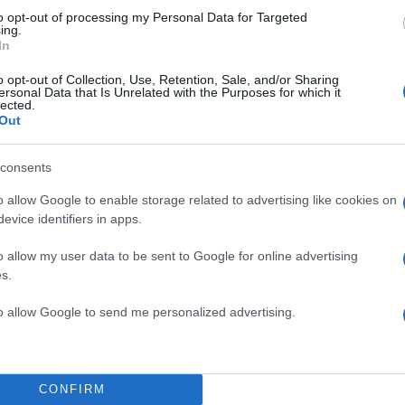
to opt-out of processing my Personal Data for Targeted
ing.
In
o opt-out of Collection, Use, Retention, Sale, and/or Sharing
ersonal Data that Is Unrelated with the Purposes for which it
lected.
Out
consents
o allow Google to enable storage related to advertising like cookies on
evice identifiers in apps.
α
o allow my user data to be sent to Google for online advertising
s.
to allow Google to send me personalized advertising.
Σχολίασε εδώ
CONFIRM