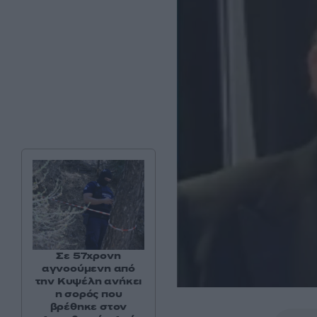
Σε 57χρονη
αγνοούμενη από
την Κυψέλη ανήκει
η σορός που
βρέθηκε στον