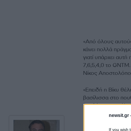
«Από όλους αυτούς,
κάνει πολλά πράγμ
γιατί υπάρχει αυτή
7,6,5,4,0 το GNTM. 
Νίκος Αποστολόπο
«Επειδή η Βίκυ θέλε
βασίλισσα στο πουθ
έπαθές τα», κατέλ
newsit.gr 
If you wish 