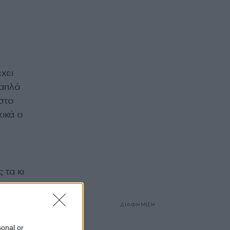
χει
 απλό
 στο
χικά ο
 τα κι
ΔΙΑΦΗΜΙΣΗ
sonal or