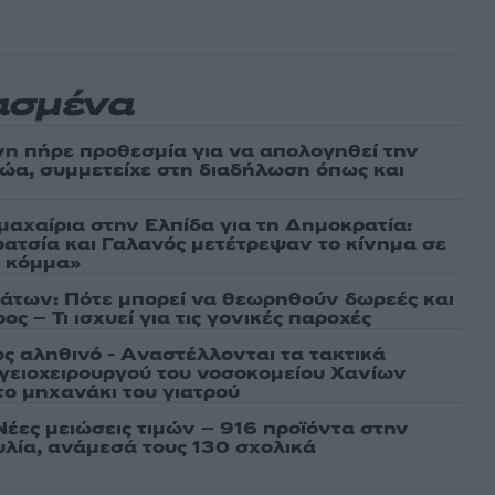
ασμένα
νη πήρε προθεσμία για να απολογηθεί την
αθώα, συμμετείχε στη διαδήλωση όπως και
μαχαίρια στην Ελπίδα για τη Δημοκρατία:
ρατσία και Γαλανός μετέτρεψαν το κίνημα σε
ό κόμμα»
άτων: Πότε μπορεί να θεωρηθούν δωρεές και
ος – Τι ισχυεί για τις γονικές παροχές
ως αληθινό - Aναστέλλονται τα τακτικά
γειοχειρουργού του νοσοκομείου Χανίων
το μηχανάκι του γιατρού
Νέες μειώσεις τιμών – 916 προϊόντα στην
λία, ανάμεσά τους 130 σχολικά