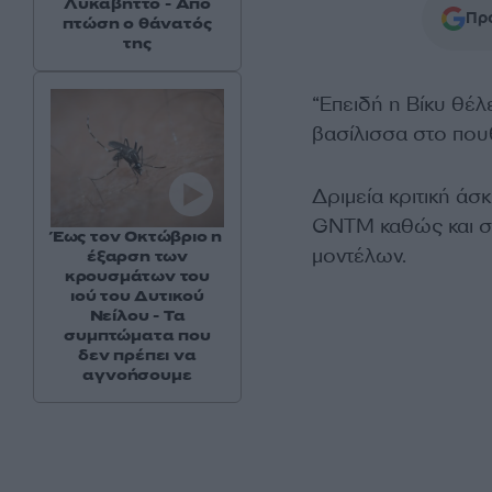
Λυκαβηττό - Από
Προ
πτώση ο θάνατός
της
“Επειδή η Βίκυ θέλε
βασίλισσα στο πο
Δριμεία κριτική άσ
GNTM καθώς και στ
Έως τον Οκτώβριο η
μοντέλων.
έξαρση των
κρουσμάτων του
ιού του Δυτικού
Νείλου - Τα
συμπτώματα που
δεν πρέπει να
αγνοήσουμε