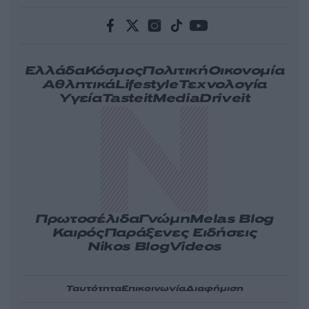
Ελλάδα
Κόσμος
Πολιτική
Οικονομία
Αθλητικά
Lifestyle
Τεχνολογία
Υγεία
Tasteit
Media
Driveit
Πρωτοσέλιδα
Γνώμη
Melas Blog
Καιρός
Παράξενες Ειδήσεις
Nikos Blog
Videos
Ταυτότητα
Επικοινωνία
Διαφήμιση