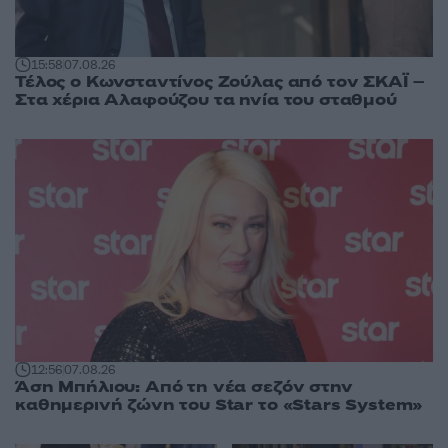
15:58
07.08.26
Τέλος ο Κωνσταντίνος Ζούλας από τον ΣΚΑΪ –
Στα χέρια Αλαφούζου τα ηνία του σταθμού
12:56
07.08.26
Άση Μπήλιου: Από τη νέα σεζόν στην
καθημερινή ζώνη του Star το «Stars System»