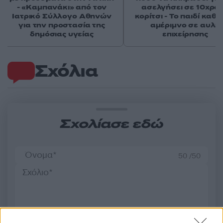
- «Καμπανάκι» από τον
ασελγήσει σε 10χρο
Ιατρικό Σύλλογο Αθηνών
κορίτσι - Το παιδί καθ
για την προστασία της
αμέριμνο σε αυλή
δημόσιας υγείας
επιχείρησης
Σχόλια
Σχολίασε εδώ
50 /50
2000 /2000