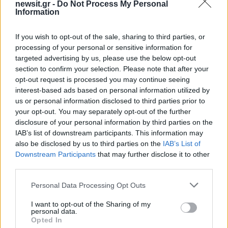
newsit.gr -
Do Not Process My Personal
Υποβολή σχολίου
Information
Όροι Χρήσης
. Το site προστατεύεται από reCAPTCHA, ισχύουν
If you wish to opt-out of the sale, sharing to third parties, or
Πολιτική Απορρήτου
&
Όροι Χρήσης
της Google.
processing of your personal or sensitive information for
Media
targeted advertising by us, please use the below opt-out
section to confirm your selection. Please note that after your
EUROVISION 2026
ΝΙΚΟΣ ΜΑΝΕΣΗΣ
opt-out request is processed you may continue seeing
interest-based ads based on personal information utilized by
Share:
us or personal information disclosed to third parties prior to
your opt-out. You may separately opt-out of the further
Ακολουθήστε το Νewsit.gr στο
Google News
και
disclosure of your personal information by third parties on the
ενημερωθείτε πρώτοι για όλη την ειδησεογραφία και τα
IAB’s list of downstream participants. This information may
τελευταία νέα
της ημέρας
also be disclosed by us to third parties on the
IAB’s List of
Downstream Participants
that may further disclose it to other
third parties.
Please note that this website/app uses one or more Google
Personal Data Processing Opt Outs
services and may gather and store information including but
Πιο δημοφιλή
not limited to your visit or usage behaviour. You may click to
I want to opt-out of the Sharing of my
personal data.
grant or deny consent to Google and its third-party tags to
Opted In
1
Σέρρες: Βίντεο ντοκουμέντο από το
use your data for below specified purposes in below Google