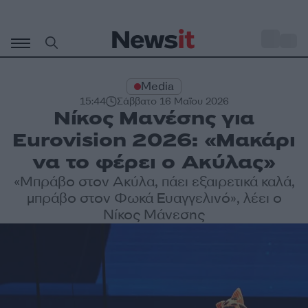
Μετάβαση
σε
o
29
περιεχόμενο
Media
15:44
Σάββατο 16 Μαΐου 2026
Νίκος Μανέσης για
Eurovision 2026: «Μακάρι
να το φέρει ο Ακύλας»
«Μπράβο στον Ακύλα, πάει εξαιρετικά καλά,
μπράβο στον Φωκά Ευαγγελινό», λέει ο
Νίκος Μάνεσης