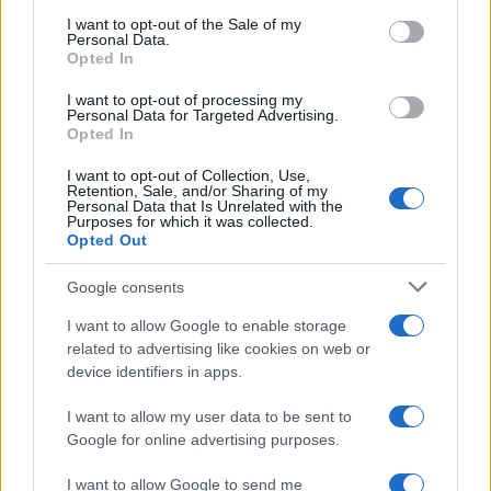
τροχαίο με νεκρούς μητέρα και γιο – Ο
consent section.
I want to opt-out of the Sale of my
οδηγός του φορτηγού κατέγραψε τη
Personal Data.
σύγκρουση
Opted In
2
Marfin: Η 46χρονη πήρε προθεσμία για να
απολογηθεί την Τρίτη – «Είναι αθώα,
I want to opt-out of processing my
Personal Data for Targeted Advertising.
συμμετείχε στη διαδήλωση όπως και
Opted In
100.000 άτομα»
3
Σίντνεϊ Τάουλ: Πέθανε σε ηλικία 26 ετών η
I want to opt-out of Collection, Use,
σταρ του TikTok – Kατέγραφε τη ζωή της
Retention, Sale, and/or Sharing of my
Personal Data that Is Unrelated with the
με τον καρκίνο
Purposes for which it was collected.
Opted Out
4
Μεταφορές χρημάτων: Πότε μπορεί να
θεωρηθούν δωρεές και να επιβληθεί φόρος
– Τι ισχυεί για τις γονικές παροχές
Google consents
5
Κυψέλη: «Δεν μπορώ να το πιστέψω» –
I want to allow Google to enable storage
Σοκαρισμένο το ζευγάρι Αμερικανών που
related to advertising like cookies on web or
φιλοξενούσε τον 26χρονο Αφγανό στη
device identifiers in apps.
Λέσβο
I want to allow my user data to be sent to
Google for online advertising purposes.
Πιο σχολιασμένα
I want to allow Google to send me