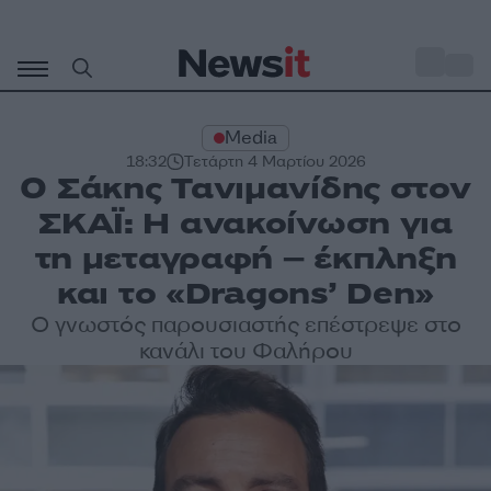
Μετάβαση
σε
o
30
περιεχόμενο
Media
18:32
Τετάρτη 4 Μαρτίου 2026
Ο Σάκης Τανιμανίδης στον
ΣΚΑΪ: Η ανακοίνωση για
τη μεταγραφή – έκπληξη
και το «Dragons’ Den»
Ο γνωστός παρουσιαστής επέστρεψε στο
κανάλι του Φαλήρου