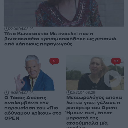
22:09
04.08.26
Τέτα Κωνσταντά: Με ενοχλεί που η
βιντεοκασέτα χρησιμοποιήθηκε ως ρετσινιά
από κάποιους παραγωγούς
5
37
15:31
04.08.26
18:38
04.08.26
Μετεωρολόγος αποκα
Ο Τάσος Δούσης
λύπτει γιατί γέλασε η
αναλαμβάνει την
ρεπόρτερ του Open:
παρουσίαση του «Πιο
Ήμουν εκεί, έπεσε
αδύναμου κρίκου» στο
μπροστά της
OPEN
ατσούμπαλα μία