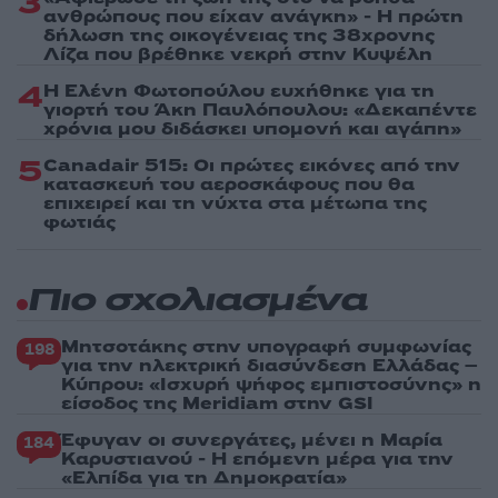
3
ανθρώπους που είχαν ανάγκη» - Η πρώτη
δήλωση της οικογένειας της 38χρονης
Λίζα που βρέθηκε νεκρή στην Κυψέλη
4
Η Ελένη Φωτοπούλου ευχήθηκε για τη
γιορτή του Άκη Παυλόπουλου: «Δεκαπέντε
χρόνια μου διδάσκει υπομονή και αγάπη»
5
Canadair 515: Οι πρώτες εικόνες από την
κατασκευή του αεροσκάφους που θα
επιχειρεί και τη νύχτα στα μέτωπα της
φωτιάς
Πιο σχολιασμένα
Μητσοτάκης στην υπογραφή συμφωνίας
198
για την ηλεκτρική διασύνδεση Ελλάδας –
Κύπρου: «Ισχυρή ψήφος εμπιστοσύνης» η
είσοδος της Meridiam στην GSI
Έφυγαν οι συνεργάτες, μένει η Μαρία
184
Καρυστιανού - Η επόμενη μέρα για την
«Ελπίδα για τη Δημοκρατία»