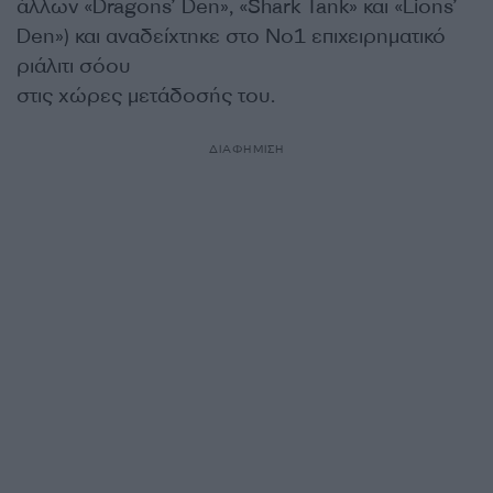
άλλων «Dragons’ Den», «Shark Tank» και «Lions’
Den») και αναδείχτηκε στο Νο1 επιχειρηματικό
ριάλιτι σόου
στις χώρες μετάδοσής του.
ΔΙΑΦΗΜΙΣΗ