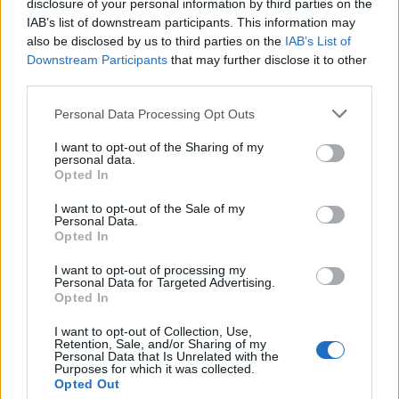
disclosure of your personal information by third parties on the
IAB’s list of downstream participants. This information may
also be disclosed by us to third parties on the
IAB’s List of
Downstream Participants
that may further disclose it to other
Σχολίασε εδώ
third parties.
Please note that this website/app uses one or more Google
Personal Data Processing Opt Outs
services and may gather and store information including but
50 /50
not limited to your visit or usage behaviour. You may click to
I want to opt-out of the Sharing of my
personal data.
grant or deny consent to Google and its third-party tags to
Opted In
use your data for below specified purposes in below Google
consent section.
I want to opt-out of the Sale of my
Personal Data.
Opted In
2000 /2000
I want to opt-out of processing my
Υποβολή σχολίου
Personal Data for Targeted Advertising.
Opted In
Όροι Χρήσης
. Το site προστατεύεται από reCAPTCHA, ισχύουν
Πολιτική Απορρήτου
&
Όροι Χρήσης
της Google.
I want to opt-out of Collection, Use,
Retention, Sale, and/or Sharing of my
Media
Personal Data that Is Unrelated with the
Purposes for which it was collected.
ΣΑΚΗΣ ΤΑΝΙΜΑΝΙΔΗΣ
ΣΚΑΪ
Opted Out