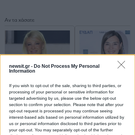
Αν τα χάσατε
newsit.gr -
Do Not Process My Personal
Information
Η Φαίη Σκορδά
Μαρία Ναυπλιώτου: «Ε
If you wish to opt-out of the sale, sharing to third parties, or
επιβεβαίωσε για πρώτη
επίμονο θαυμαστή κ
processing of your personal or sensitive information for
φορά ότι παντρεύεται με
ένιωσα απειλή, είχα π
targeted advertising by us, please use the below opt-out
τον σύντροφό της,
τηλέφωνο και την
section to confirm your selection. Please note that after your
Αλέξανδρο Αθανασιάδη
Αστυνομία»
opt-out request is processed you may continue seeing
interest-based ads based on personal information utilized by
us or personal information disclosed to third parties prior to
Σχόλια
your opt-out. You may separately opt-out of the further