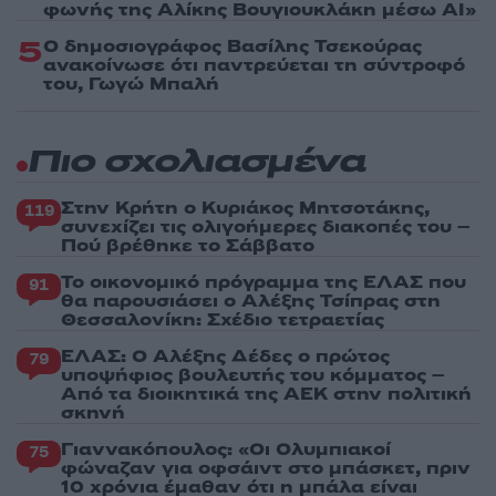
φωνής της Αλίκης Βουγιουκλάκη μέσω AI»
5
Ο δημοσιογράφος Βασίλης Τσεκούρας
ανακοίνωσε ότι παντρεύεται τη σύντροφό
του, Γωγώ Μπαλή
Πιο σχολιασμένα
Στην Κρήτη ο Κυριάκος Μητσοτάκης,
119
συνεχίζει τις ολιγοήμερες διακοπές του –
Πού βρέθηκε το Σάββατο
Το οικονομικό πρόγραμμα της ΕΛΑΣ που
91
θα παρουσιάσει ο Αλέξης Τσίπρας στη
Θεσσαλονίκη: Σχέδιο τετραετίας
ΕΛΑΣ: Ο Αλέξης Δέδες ο πρώτος
79
υποψήφιος βουλευτής του κόμματος –
Από τα διοικητικά της ΑΕΚ στην πολιτική
σκηνή
Γιαννακόπουλος: «Οι Ολυμπιακοί
75
φώναζαν για οφσάιντ στο μπάσκετ, πριν
10 χρόνια έμαθαν ότι η μπάλα είναι