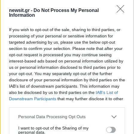
ωραία. Μπορώ να σου πω, δεν το είχα καθόλου
newsit.gr -
Do Not Process My Personal
στο μυαλό μου ότι θα έφευγα από το Mega»,
Information
κατέληξε η Στέλλα Στυλιανού.
If you wish to opt-out of the sale, sharing to third parties, or
ΔΙΑΦΗΜΙΣΗ
processing of your personal or sensitive information for
targeted advertising by us, please use the below opt-out
section to confirm your selection. Please note that after your
opt-out request is processed you may continue seeing
interest-based ads based on personal information utilized by
us or personal information disclosed to third parties prior to
your opt-out. You may separately opt-out of the further
disclosure of your personal information by third parties on the
IAB’s list of downstream participants. This information may
also be disclosed by us to third parties on the
IAB’s List of
Downstream Participants
that may further disclose it to other
third parties.
Please note that this website/app uses one or more Google
Personal Data Processing Opt Outs
Αν τα χάσατε
services and may gather and store information including but
not limited to your visit or usage behaviour. You may click to
I want to opt-out of the Sharing of my
personal data.