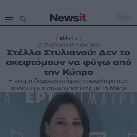
Μετάβαση
σε
o
27
περιεχόμενο
Media
19:27
Πέμπτη 28 Μαΐου 2026
Στέλλα Στυλιανού: Δεν το
σκεφτόμουν να φύγω από
την Κύπρο
Η νεαρή δημοσιογράφος αποκάλυψε πώς
προέκυψε η συνεργασία της με το Mega