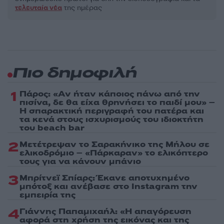
τελευταία νέα
της ημέρας
Πιο δημοφιλή
1
Πάρος: «Αν ήταν κάποιος πάνω από την
πισίνα, δε θα είχα θρηνήσει το παιδί μου» –
Η σπαρακτική περιγραφή του πατέρα και
τα κενά στους ισχυρισμούς του ιδιοκτήτη
του beach bar
2
Μετέτρεψαν το Σαρακήνικο της Μήλου σε
ελικοδρόμιο – «Πάρκαραν» το ελικόπτερο
τους για να κάνουν μπάνιο
3
Μπρίτνεϊ Σπίαρς: Έκανε αποτυχημένο
μπότοξ και ανέβασε στο Instagram την
εμπειρία της
4
Γιάννης Παπαμιχαήλ: «Η απαγόρευση
αφορά στη χρήση της εικόνας και της