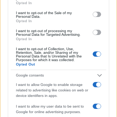
grant or deny consent to Google and its third-party tags to
Opted In
use your data for below specified purposes in below Google
consent section.
I want to opt-out of the Sale of my
Personal Data.
Opted In
I want to opt-out of processing my
Personal Data for Targeted Advertising.
Opted In
Φωτιά στον Κουβαρά
Η Μαρία Καρυστιαν
I want to opt-out of Collection, Use,
Αττικής – Μήνυμα του 112
απαντά για τις μαζικ
Retention, Sale, and/or Sharing of my
για εκκένωση του Αγίου
αποχωρήσεις: Είχαμ
Personal Data that Is Unrelated with the
Στυλιανού προς Καλύβια
αντιληφθεί το παρακίν
Purposes for which it was collected.
ο Θανάσης Αυγερινός 
Opted Out
προσέγγισε
Google consents
I want to allow Google to enable storage
Σχόλια
related to advertising like cookies on web or
device identifiers in apps.
I want to allow my user data to be sent to
Google for online advertising purposes.
Σχολίασε εδώ