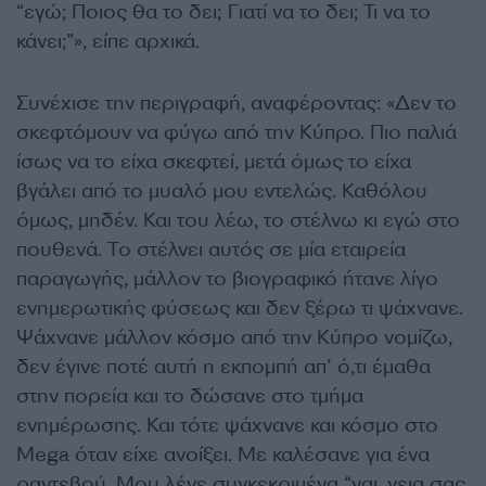
“εγώ; Ποιος θα το δει; Γιατί να το δει; Τι να το
κάνει;”», είπε αρχικά.
Συνέχισε την περιγραφή, αναφέροντας: «Δεν το
σκεφτόμουν να φύγω από την Κύπρο. Πιο παλιά
ίσως να το είχα σκεφτεί, μετά όμως το είχα
βγάλει από το μυαλό μου εντελώς. Καθόλου
όμως, μηδέν. Και του λέω, το στέλνω κι εγώ στο
πουθενά. Το στέλνει αυτός σε μία εταιρεία
παραγωγής, μάλλον το βιογραφικό ήτανε λίγο
ενημερωτικής φύσεως και δεν ξέρω τι ψάχνανε.
Ψάχνανε μάλλον κόσμο από την Κύπρο νομίζω,
δεν έγινε ποτέ αυτή η εκπομπή απ’ ό,τι έμαθα
στην πορεία και το δώσανε στο τμήμα
ενημέρωσης. Και τότε ψάχνανε και κόσμο στο
Mega όταν είχε ανοίξει. Με καλέσανε για ένα
ραντεβού. Μου λένε συγκεκριμένα “ναι, γεια σας,