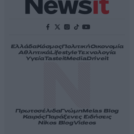
Ελλάδα
Κόσμος
Πολιτική
Οικονομία
Αθλητικά
Lifestyle
Τεχνολογία
Υγεία
Tasteit
Media
Driveit
Πρωτοσέλιδα
Γνώμη
Melas Blog
Καιρός
Παράξενες Ειδήσεις
Nikos Blog
Videos