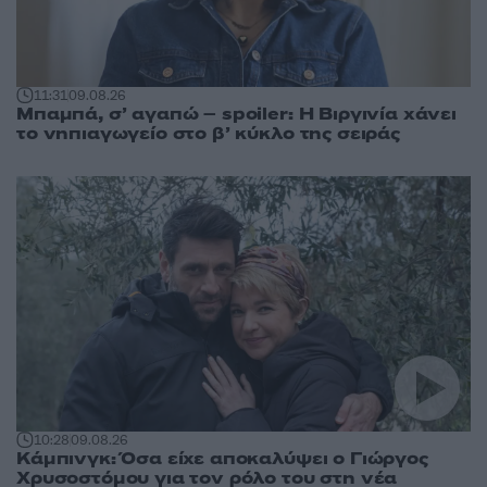
11:31
09.08.26
Μπαμπά, σ’ αγαπώ – spoiler: Η Βιργινία χάνει
το νηπιαγωγείο στο β’ κύκλο της σειράς
10:28
09.08.26
Κάμπινγκ: Όσα είχε αποκαλύψει ο Γιώργος
Χρυσοστόμου για τον ρόλο του στη νέα