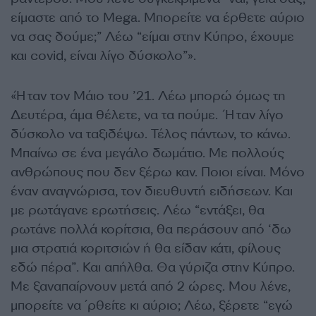
είμαστε από το Mega. Μπορείτε να έρθετε αύριο
να σας δούμε;” Λέω “είμαι στην Κύπρο, έχουμε
και covid, είναι λίγο δύσκολο”».
«Ήταν τον Μάιο του ’21. Λέω μπορώ όμως τη
Δευτέρα, άμα θέλετε, να τα πούμε. Ήταν λίγο
δύσκολο να ταξιδέψω. Τέλος πάντων, το κάνω.
Μπαίνω σε ένα μεγάλο δωμάτιο. Με πολλούς
ανθρώπους που δεν ξέρω καν. Ποιοι είναι. Μόνο
έναν αναγνώρισα, τον διευθυντή ειδήσεων. Και
με ρωτάγανε ερωτήσεις. Λέω “εντάξει, θα
ρωτάνε πολλά κορίτσια, θα περάσουν από ‘δω
μια στρατιά κοριτσιών ή θα είδαν κάτι, φίλους
εδώ πέρα”. Και απήλθα. Θα γύριζα στην Κύπρο.
Με ξαναπαίρνουν μετά από 2 ώρες. Μου λένε,
μπορείτε να ΄ρθείτε κι αύριο; Λέω, ξέρετε “εγώ