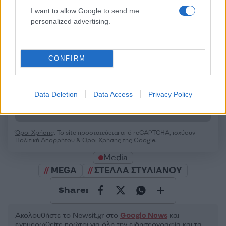
I want to allow Google to send me
personalized advertising.
50 /50
CONFIRM
2000 /2000
Data Deletion
Data Access
Privacy Policy
Υποβολή σχολίου
Όροι Χρήσης
. Το site προστατεύεται από reCAPTCHA, ισχύουν
Πολιτική Απορρήτου
&
Όροι Χρήσης
της Google.
Media
MEGA
ΣΤΕΛΛΑ ΣΤΥΛΙΑΝΟΥ
Share:
Ακολουθήστε το Νewsit.gr στο
Google News
και
ενημερωθείτε πρώτοι για όλη την ειδησεογραφία και τα