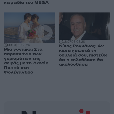
κωμωδία του MEGA
18:27
08.08.26
09:31
09.08.26
Νίκος Ρογκάκος: Αν
Μια γυναίκα: Στα
κάνεις σωστά τη
παρασκήνια των
δουλειά σου, πιστεύω
γυρισμάτων της
ότι η τηλεθέαση θα
σειράς με τη Δανάη
ακολουθήσει
Παππά στη
Φολέγανδρο