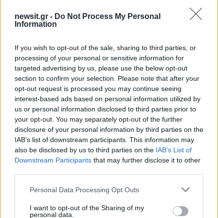
Σχολίασε εδώ
newsit.gr -
Do Not Process My Personal
Information
50 /50
If you wish to opt-out of the sale, sharing to third parties, or
processing of your personal or sensitive information for
targeted advertising by us, please use the below opt-out
section to confirm your selection. Please note that after your
opt-out request is processed you may continue seeing
interest-based ads based on personal information utilized by
2000 /2000
us or personal information disclosed to third parties prior to
Υποβολή σχολίου
your opt-out. You may separately opt-out of the further
disclosure of your personal information by third parties on the
IAB’s list of downstream participants. This information may
Όροι Χρήσης
. Το site προστατεύεται από reCAPTCHA, ισχύουν
Πολιτική Απορρήτου
&
Όροι Χρήσης
της Google.
also be disclosed by us to third parties on the
IAB’s List of
Downstream Participants
that may further disclose it to other
Media
third parties.
ΘΑΛΕΙΑ ΜΑΤΙΚΑ
ΤΑΣΟΣ ΙΟΡΔΑΝΙΔΗΣ
Please note that this website/app uses one or more Google
Personal Data Processing Opt Outs
Share:
services and may gather and store information including but
not limited to your visit or usage behaviour. You may click to
I want to opt-out of the Sharing of my
personal data.