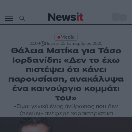
Μετάβαση
σε
o
30
περιεχόμενο
Media
21:04
Πέμπτη 25 Σεπτεμβρίου 2025
Θάλεια Ματίκα για Τάσο
Ιορδανίδη: «Δεν το έχω
πιστέψει ότι κάνει
παρουσίαση, ανακάλυψα
ένα καινούργιο κομμάτι
του»
«Είμαι γενικά ένας άνθρωπος που δεν
ζηλεύει» ανέφερε χαρακτηριστικά