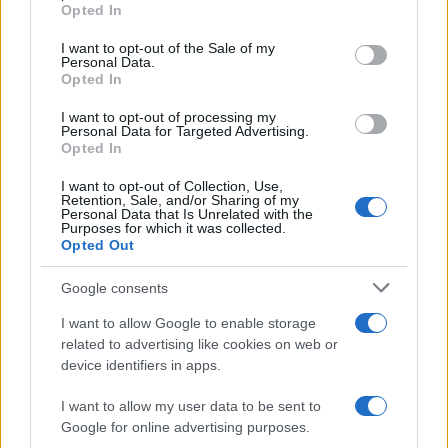
grant or deny consent to Google and its third-party tags to
Ακολουθήστε το Νewsit.gr στο
Google News
και
Opted In
use your data for below specified purposes in below Google
ενημερωθείτε πρώτοι για όλη την ειδησεογραφία και τα
τελευταία νέα
της ημέρας
consent section.
I want to opt-out of the Sale of my
Personal Data.
Opted In
I want to opt-out of processing my
Personal Data for Targeted Advertising.
Opted In
Πιο δημοφιλή
I want to opt-out of Collection, Use,
Retention, Sale, and/or Sharing of my
1
Κωνσταντίνος Αργυρός και Αλεξάνδρα
Personal Data that Is Unrelated with the
Νίκα κάνουν διακοπές με πολυτελές γιοτ
Purposes for which it was collected.
με τα δύο παιδιά τους
Opted Out
2
Η Άννα Βίσση ξετρελάθηκε με μπάντα που
Google consents
έπαιζε Τσιτσάνη στο Φισκάρδο και τους
πρότεινε συνεργασία
I want to allow Google to enable storage
3
related to advertising like cookies on web or
Θρήνος για τον Λιονέλ Μέσι – Πέθανε ο
πατέρας του, Χόρχε
device identifiers in apps.
4
Ελίζαμπεθ Ελέτσι και Νεκτάριος Λεμονίδης
I want to allow my user data to be sent to
πήγαν στον Άγιο Νεκτάριο Βούλας για να
Google for online advertising purposes.
πάρουν την ευχή για τον γιο τους