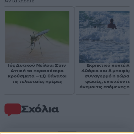
Αν τα χάσατε
Ιός Δυτικού Νείλου: Στην
Εκρηκτικό κοκτέιλ μ
Αττική τα περισσότερα
40άρια και 8 μποφόρ -
κρούσματα – Έξι θάνατοι
συναγερμό η χώρα γ
τις τελευταίες ημέρες
φωτιές, ενισχύονται 
άνεμοι τις επόμενες ημ
Σχόλια