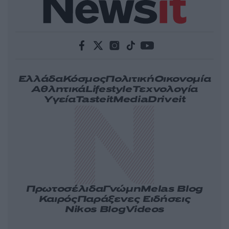
Ελλάδα
Κόσμος
Πολιτική
Οικονομία
Αθλητικά
Lifestyle
Τεχνολογία
Υγεία
Tasteit
Media
Driveit
Πρωτοσέλιδα
Γνώμη
Melas Blog
Καιρός
Παράξενες Ειδήσεις
Nikos Blog
Videos