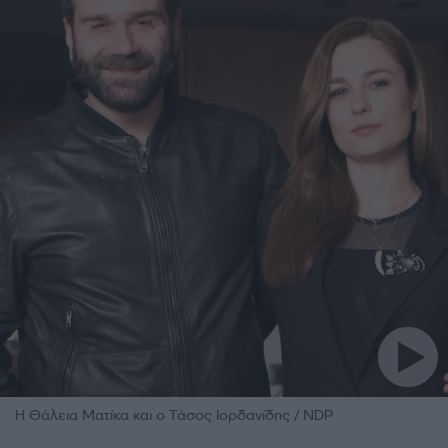
Η Θάλεια Ματίκα και ο Τάσος Ιορδανίδης / NDP