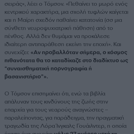
σειράς», λέει ο Τόμσον. «Πεθαίνει το μωρό ενός
κεντρικού χαρακτήρα, μια σχολή τυφλών καίγεται
και η Μαίρη σχεδόν παθαίνει κατατονία (σσ μια
σύνθετη νευροψυχιατρική πάθηση) από το
πένθος. Αλλά δεν θυμάμαι να προκάλεσε
ιδιαίτερη αντιπαράθεση εκείνη την εποχή». Και
συνεχίζει:
«Αν προβαλλόταν σήμερα, ο κόσμος
πιθανότατα θα το καταδίκαζε στο διαδίκτυο ως
“συναισθηματική πορνογραφία ή
βασανιστήριο”».
Ο Τόμσον επισημαίνει ότι, ενώ τα βιβλία
απάλυναν τους κινδύνους της ζωής στην
επαρχία για τους νεαρούς αναγνώστες –
παραλείποντας, για παράδειγμα, την πραγματική
τραγωδία της Λόρα Ίνγκαλς Γουάιλντερ, η οποία
έχασε ένα αγοράκι
μόλις 27 ημέρες μετά τη