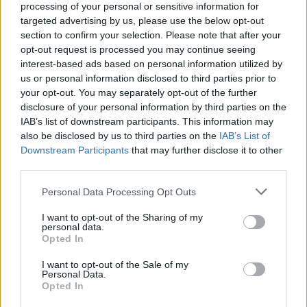
τιμωρεί και υφίσταται την ταπείνωση από τους
processing of your personal or sensitive information for
υπόλοιπους κατοίκους του Γουόλνατ Γκρόουβ
targeted advertising by us, please use the below opt-out
section to confirm your selection. Please note that after your
στη συνέχεια,
ο βιαστής της επιστρέφει και η
opt-out request is processed you may continue seeing
κοπέλα πεθαίνει σε ατύχημα ενώ προσπαθεί να
interest-based ads based on personal information utilized by
του ξεφύγει.
us or personal information disclosed to third parties prior to
your opt-out. You may separately opt-out of the further
disclosure of your personal information by third parties on the
Η δρ. Ελίζαμπεθ Έρβιν, συνιδρύτρια του Horror
IAB’s list of downstream participants. This information may
Homeroom – μιας ιστοσελίδας που αναλύει έργα
also be disclosed by us to third parties on the
IAB’s List of
τρόμου – περιγράφει το επεισόδιο ως «κάτι που
Downstream Participants
that may further disclose it to other
third parties.
θα μπορούσε να ανήκει σε ταινία τρόμου», με
στοιχεία από ιταλικό γοτθικό σινεμά τύπου giallo
Please note that this website/app uses one or more Google
Personal Data Processing Opt Outs
services and may gather and store information including but
και slasher αισθητική.
not limited to your visit or usage behaviour. You may click to
I want to opt-out of the Sharing of my
personal data.
grant or deny consent to Google and its third-party tags to
Opted In
Όπως επισημαίνει η Έρβιν, πάντως, «η Σίλβια δεν
use your data for below specified purposes in below Google
consent section.
είναι ένα περίεργο, μεμονωμένο επεισόδιο που
I want to opt-out of the Sale of my
Personal Data.
αποτέλεσε εξαίρεση». Επίσης, σημειώνει ότι η
Opted In
σειρά αντανακλά αυτό που η καθηγήτρια