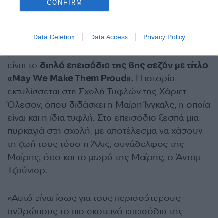
CONFIRM
που προβλήθηκε ποτέ
Ένα άλλο επεισόδιο που συζητιέται τακτικά
Data Deletion
Data Access
Privacy Policy
μεταξύ των θαυμαστών για τη σκληρότητά του
είναι το
διπλό επεισόδιο της 6ης σεζόν με τίτλο
«May We Make Them Proud».
Η ιστορία
εκτυλίσσεται στη Σχολή Τυφλών της Χάριετ
Όλεσον, όπου διδάσκει η Μαίρη Ίνγκαλς, η οποία
είναι και η ίδια τυφλή. Στο επεισόδιο ξεσπά μια
πυρκαγιά στη σχολή, με αποτέλεσμα να χάσουν
τη ζωή τους τόσο η Άλις, συνάδελφος της
Μαίρης, όσο και το μωρό της Μαίρης, ο Άνταμ
Τζούνιορ.
«Αυτό είναι ίσως για τους περισσότερους
ανθρώπους το πιο σκοτεινό επεισόδιο της