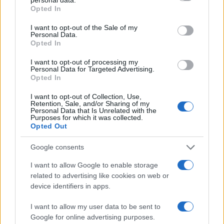
grant or deny consent to Google and its third-party tags to
Media
Opted In
use your data for below specified purposes in below Google
EUROVISION
ΧΡΗΣΤΟΣ ΝΙΚΟΛΟΠΟΥΛΟΣ
consent section.
I want to opt-out of the Sale of my
Personal Data.
Share:
Opted In
I want to opt-out of processing my
Ακολουθήστε το Νewsit.gr στο
Google News
και
Personal Data for Targeted Advertising.
ενημερωθείτε πρώτοι για όλη την ειδησεογραφία και τα
Opted In
τελευταία νέα
της ημέρας
I want to opt-out of Collection, Use,
Retention, Sale, and/or Sharing of my
Personal Data that Is Unrelated with the
Purposes for which it was collected.
Opted Out
Πιο δημοφιλή
Google consents
I want to allow Google to enable storage
1
Κωνσταντίνος Αργυρός και Αλεξάνδρα
related to advertising like cookies on web or
Νίκα κάνουν διακοπές με πολυτελές γιοτ
με τα δύο παιδιά τους
device identifiers in apps.
2
Ελίζαμπεθ Ελέτσι και Νεκτάριος Λεμονίδης
I want to allow my user data to be sent to
πήγαν στον Άγιο Νεκτάριο Βούλας για να
Google for online advertising purposes.
πάρουν την ευχή για τον γιο τους