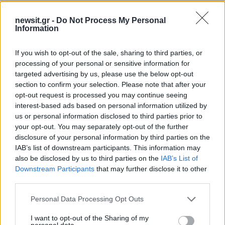
Σχόλια
newsit.gr -
Do Not Process My Personal
Information
If you wish to opt-out of the sale, sharing to third parties, or
processing of your personal or sensitive information for
Σχολίασε εδώ
targeted advertising by us, please use the below opt-out
section to confirm your selection. Please note that after your
opt-out request is processed you may continue seeing
interest-based ads based on personal information utilized by
50 /50
us or personal information disclosed to third parties prior to
your opt-out. You may separately opt-out of the further
disclosure of your personal information by third parties on the
IAB’s list of downstream participants. This information may
also be disclosed by us to third parties on the
IAB’s List of
2000 /2000
Downstream Participants
that may further disclose it to other
third parties.
Υποβολή σχολίου
Please note that this website/app uses one or more Google
Personal Data Processing Opt Outs
services and may gather and store information including but
Όροι Χρήσης
. Το site προστατεύεται από reCAPTCHA, ισχύουν
Πολιτική Απορρήτου
&
Όροι Χρήσης
της Google.
not limited to your visit or usage behaviour. You may click to
I want to opt-out of the Sharing of my
personal data.