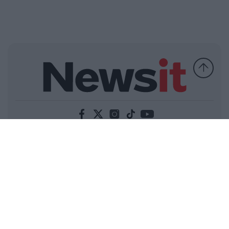
Ελλάδα
Κόσμος
Πολιτική
Οικονομία
Αθλητικά
Lifestyle
Τεχνολογία
Υγεία
Tasteit
Media
Driveit