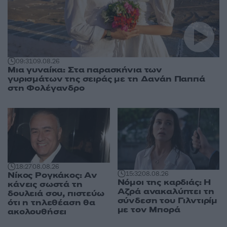
09:31
09.08.26
Μια γυναίκα: Στα παρασκήνια των
γυρισμάτων της σειράς με τη Δανάη Παππά
στη Φολέγανδρο
18:27
08.08.26
Νίκος Ρογκάκος: Αν
15:32
08.08.26
Νόμοι της καρδιάς: Η
κάνεις σωστά τη
Αζρά ανακαλύπτει τη
δουλειά σου, πιστεύω
σύνδεση του Γιλντιρίμ
ότι η τηλεθέαση θα
με τον Μπορά
ακολουθήσει