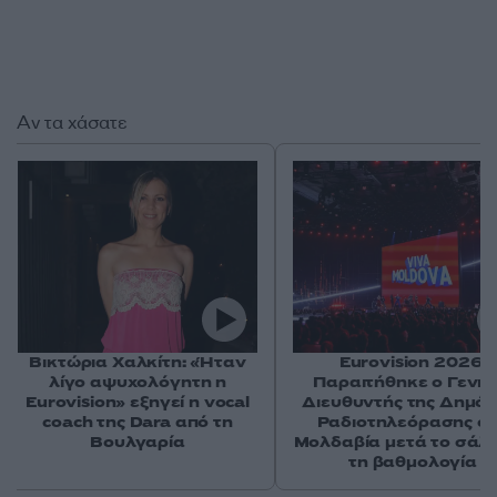
Αν τα χάσατε
Βικτώρια Χαλκίτη: «Ήταν
Eurovision 2026:
λίγο αψυχολόγητη η
Παραιτήθηκε ο Γενικ
Eurovision» εξηγεί η vocal
Διευθυντής της Δημόσ
coach της Dara από τη
Ραδιοτηλεόρασης σ
Βουλγαρία
Μολδαβία μετά το σάλο
τη βαθμολογία