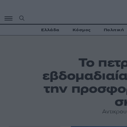
Μετάβαση
σε
περιεχόμενο
Ελλάδα
Κόσμος
Πολιτική
Το πετ
εβδομαδιαία
την προσφο
σ
Αντικρου