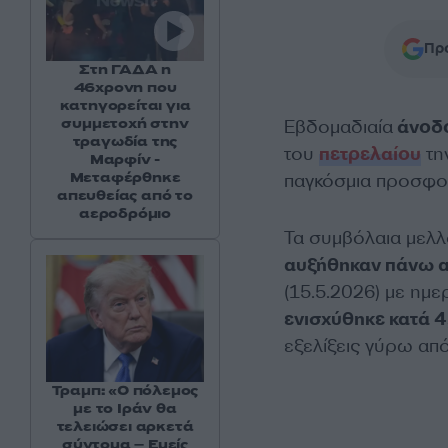
Προ
Στη ΓΑΔΑ η
46χρονη που
κατηγορείται για
συμμετοχή στην
Εβδομαδιαία
άνοδο
τραγωδία της
του
πετρελαίου
τη
Μαρφίν -
Μεταφέρθηκε
παγκόσμια προσφ
απευθείας από το
αεροδρόμιο
Τα συμβόλαια μελλ
αυξήθηκαν πάνω α
(15.5.2026) με ημ
ενισχύθηκε κατά 
εξελίξεις γύρω από
Τραμπ: «Ο πόλεμος
με το Ιράν θα
τελειώσει αρκετά
σύντομα – Εμείς