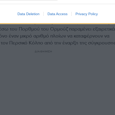
λείψεις μέχρι τον Οκτώβριο,
ακόμη και αν ο πόλεμο
ενο μήνα.
Data Deletion
Data Access
Privacy Policy
ελαίου συνεχίζουν να μειώνονται,
ενώ η κυκλοφο
έσω του Πορθμού του Ορμούζ παραμένει εξαιρετικά
μόνο έναν μικρό αριθμό πλοίων να καταφέρνουν να
τον Περσικό Κόλπο από την έναρξη της σύγκρουσης
ΔΙΑΦΗΜΙΣΗ