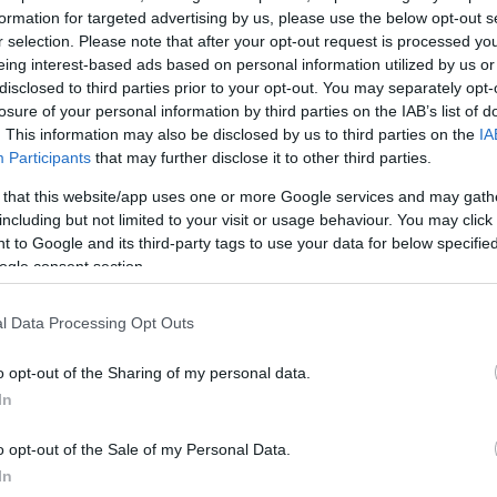
formation for targeted advertising by us, please use the below opt-out s
r selection. Please note that after your opt-out request is processed y
αλντ Τραμπ
έδωσε ανάμεικτα μηνύματα για την κατά
eing interest-based ads based on personal information utilized by us or
disclosed to third parties prior to your opt-out. You may separately opt-
ι οι ΗΠΑ δεν χρειάζονται τα Στενά ανοιχτά, ενώ αργ
losure of your personal information by third parties on the IAB’s list of
ν Κινέζο Πρόεδρο
Σι Ζιπίνγκ
ότι «θέλουμε τα στενά
. This information may also be disclosed by us to third parties on the
IA
Participants
that may further disclose it to other third parties.
 that this website/app uses one or more Google services and may gath
ΔΙΑΦΗΜΙΣΗ
including but not limited to your visit or usage behaviour. You may click 
 to Google and its third-party tags to use your data for below specifi
ogle consent section.
l Data Processing Opt Outs
o opt-out of the Sharing of my personal data.
In
o opt-out of the Sale of my Personal Data.
In