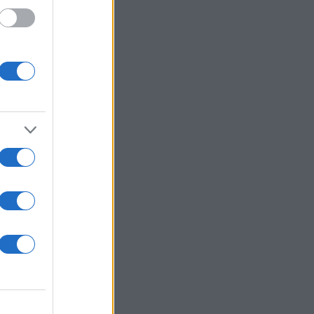
οίησε