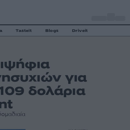
o
Αθήνα
28
C
a
Tasteit
Blogs
Driveit
διψήφια
νησυχιών για
109 δολάρια
nt
δομαδιαία