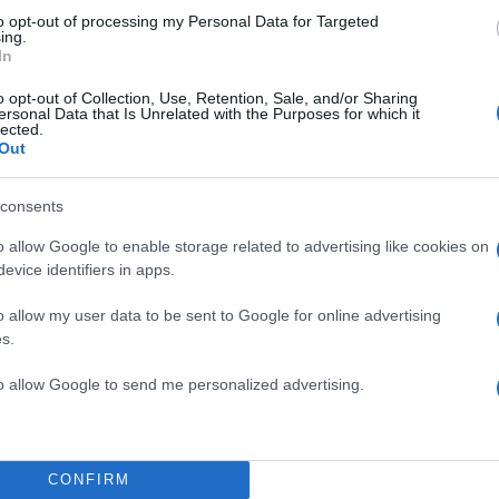
to opt-out of processing my Personal Data for Targeted
ing.
In
o opt-out of Collection, Use, Retention, Sale, and/or Sharing
ersonal Data that Is Unrelated with the Purposes for which it
lected.
Out
consents
o allow Google to enable storage related to advertising like cookies on
evice identifiers in apps.
o allow my user data to be sent to Google for online advertising
s.
to allow Google to send me personalized advertising.
ά
ο ΙΕΑ (Διεθνής Οργανισμός Ενέργειας) προειδοπ
α ότι η αγορά πετρελαίου θα μπορούσε να
CONFIRM