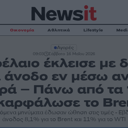
Οικονομία
Αθλητικά
Lifestyle
Medi
Αγορές
09:03
Σάββατο 16 Μαΐου 2026
ρέλαιο έκλεισε με 
 άνοδο εν μέσω α
ρά – Πάνω από τα 
καρφάλωσε το Bre
όμενα μηνύματα έδωσαν ώθηση στις τιμές - Εβ
άνοδος 8,1% για το Brent και 11% για το WTI