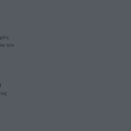
ιμές
ια την
I
τις