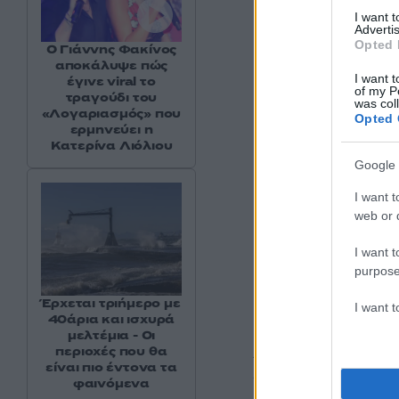
I want 
Advertis
Opted 
Ο Γιάννης Φακίνος
αποκάλυψε πώς
I want t
έγινε viral το
of my P
τραγούδι του
was col
«Λογαριασμός» που
Opted 
ερμηνεύει η
Κατερίνα Λιόλιου
Google 
I want t
web or d
I want t
purpose
Έρχεται τριήμερο με
I want 
40άρια και ισχυρά
μελτέμια - Οι
Από την άλλη μερι
περιοχές που θα
είναι πιο έντονα τα
αυτή την εβδομάδ
φαινόμενα