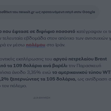
σθήκη του newsit.gr ως προτεινόμενη πηγή στην Google
 που έφτασε σε διψήφιο ποσοστό
κατέγραψαν οι τ
ν τελευταία εβδομάδα στον απόηχο των ανησυχιών γ
ορά εν μέσω
πολέμου
στο Ιράν.
οντικής εκπλήρωσης του
αργού πετρελαίου Brent
πό τα 109 δολάρια ανά βαρέλι
την Παρασκευή
ερήσια άνοδο 3,35% ενώ
το αμερικανικού τύπου WT
4,2% ξεπερνώντας τα 105 δολάρια,
ως αντίδραση σ
 τον πόλεμο.
ΔΙΑΦΗΜΙΣΗ