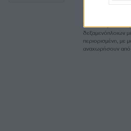
αντιμετωπίσεις ελ
τελειώσει τον επόμ
Τα αποθέματα πετρ
δεξαμενόπλοιων μ
περιορισμένη, με 
αναχωρήσουν από 